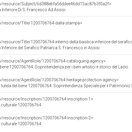
rco/resource/Subject/6d388ebfa56ddee46dd15ac87b3f0a2f>
a Inferiore Di S. Francesco Ad Assisi
co/resource/Title/1200706764-dalla-stampa>
/resource/Title/1200706764-interno-della-basilica-inferiore-del-serafic
a Inferiore del Serafico Patriarca S. Francesco in Assisi
co/resource/AgentRole/1200706764-cataloguing-agency>
bene 1200706764: Soprintendenza per i beni artistici e storici del Lazio
co/resource/AgentRole/1200706764-heritage-protection-agency>
utela del bene 1200706764: Soprintendenza Speciale per il Patrimonio Storico A
o/resource/Inscription/1200706764-inscription-1>
ne culturale 1200706764
o/resource/Inscription/1200706764-inscription-2>
ne culturale 1200706764