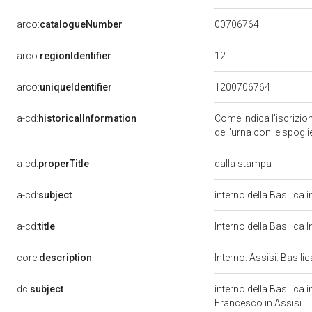
00706764
arco:
catalogueNumber
12
arco:
regionIdentifier
arco:
uniqueIdentifier
1200706764
a-cd:
historicalInformation
Come indica l'iscrizio
dell'urna con le spogl
a-cd:
properTitle
dalla stampa
a-cd:
subject
interno della Basilica 
a-cd:
title
Interno della Basilica 
core:
description
Interno: Assisi: Basil
dc:
subject
interno della Basilica 
Francesco in Assisi