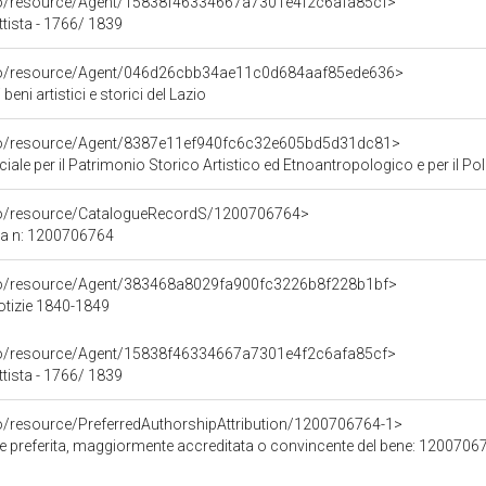
rco/resource/Agent/15838f46334667a7301e4f2c6afa85cf>
ttista - 1766/ 1839
rco/resource/Agent/046d26cbb34ae11c0d684aaf85ede636>
eni artistici e storici del Lazio
rco/resource/Agent/8387e11ef940fc6c32e605bd5d31dc81>
ale per il Patrimonio Storico Artistico ed Etnoantropologico e per il Po
rco/resource/CatalogueRecordS/1200706764>
ca n: 1200706764
rco/resource/Agent/383468a8029fa900fc3226b8f228b1bf>
otizie 1840-1849
rco/resource/Agent/15838f46334667a7301e4f2c6afa85cf>
ttista - 1766/ 1839
co/resource/PreferredAuthorshipAttribution/1200706764-1>
ore preferita, maggiormente accreditata o convincente del bene: 1200706