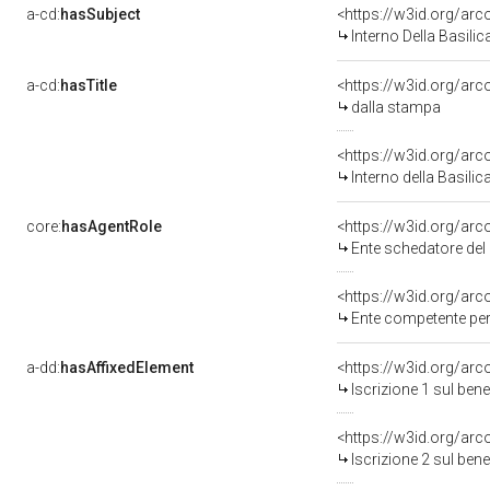
a-cd:
hasSubject
<https://w3id.org/a
Interno Della Basilic
a-cd:
hasTitle
<https://w3id.org/ar
dalla stampa
<https://w3id.org/arco
Interno della Basilic
core:
hasAgentRole
<https://w3id.org/ar
Ente schedatore del 
<https://w3id.org/ar
Ente competente per t
a-dd:
hasAffixedElement
<https://w3id.org/arc
Iscrizione 1 sul be
<https://w3id.org/arc
Iscrizione 2 sul be