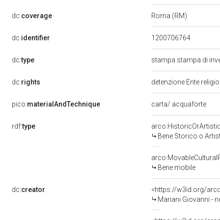
dc:
coverage
Roma (RM)
dc:
identifier
1200706764
dc:
type
stampa stampa di inv
dc:
rights
detenzione Ente religi
pico:
materialAndTechnique
carta/ acquaforte
rdf:
type
arco:HistoricOrArtisti
Bene Storico o Artis
arco:MovableCultural
Bene mobile
dc:
creator
<https://w3id.org/a
Mariani Giovanni - n