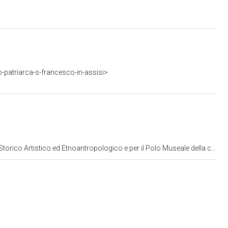
o-patriarca-s-francesco-in-assisi>
rtistico ed Etnoantropologico e per il Polo Museale della citta' di Roma