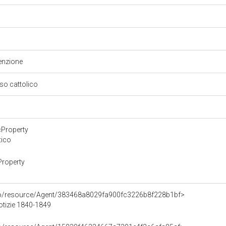
enzione
oso cattolico
cProperty
tico
Property
rco/resource/Agent/383468a8029fa900fc3226b8f228b1bf>
otizie 1840-1849