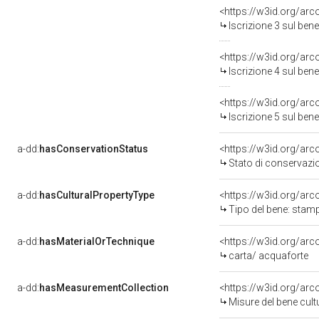
<https://w3id.org/arc
Iscrizione 3 sul be
<https://w3id.org/arc
Iscrizione 4 sul be
<https://w3id.org/arc
Iscrizione 5 sul be
a-dd:
hasConservationStatus
<https://w3id.org/ar
Stato di conservazi
a-dd:
hasCulturalPropertyType
<https://w3id.org/a
Tipo del bene: stam
a-dd:
hasMaterialOrTechnique
<https://w3id.org/arc
carta/ acquaforte
a-dd:
hasMeasurementCollection
<https://w3id.org/ar
Misure del bene cul