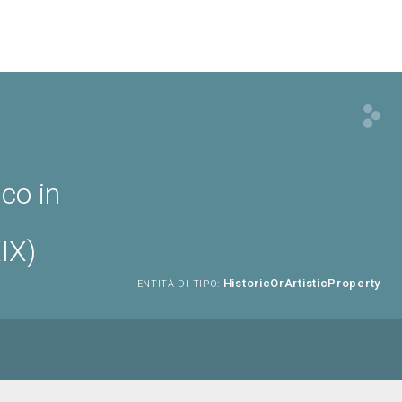
sco in
IX)
HistoricOrArtisticProperty
ENTITÀ DI TIPO: