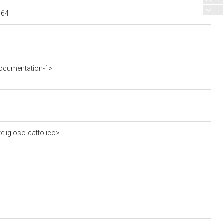
764
ocumentation-1>
eligioso-cattolico>