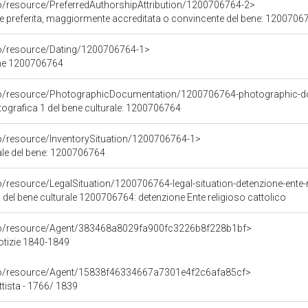
co/resource/PreferredAuthorshipAttribution/1200706764-2>
ore preferita, maggiormente accreditata o convincente del bene: 1200706
co/resource/Dating/1200706764-1>
ene 1200706764
rco/resource/PhotographicDocumentation/1200706764-photographic-d
grafica 1 del bene culturale: 1200706764
co/resource/InventorySituation/1200706764-1>
iale del bene: 1200706764
o/resource/LegalSituation/1200706764-legal-situation-detenzione-ente-r
 del bene culturale 1200706764: detenzione Ente religioso cattolico
rco/resource/Agent/383468a8029fa900fc3226b8f228b1bf>
otizie 1840-1849
rco/resource/Agent/15838f46334667a7301e4f2c6afa85cf>
ttista - 1766/ 1839