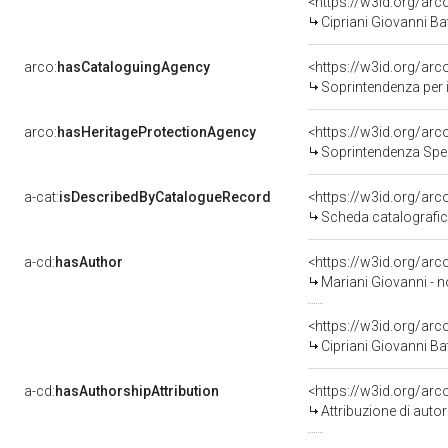
<https://w3id.org/a
Cipriani Giovanni Ba
arco:
hasCataloguingAgency
<https://w3id.org/a
Soprintendenza per i b
arco:
hasHeritageProtectionAgency
<https://w3id.org/a
Soprintendenza Speci
a-cat:
isDescribedByCatalogueRecord
<https://w3id.org/a
Scheda catalografi
a-cd:
hasAuthor
<https://w3id.org/a
Mariani Giovanni - n
<https://w3id.org/a
Cipriani Giovanni Ba
a-cd:
hasAuthorshipAttribution
<https://w3id.org/ar
Attribuzione di aut