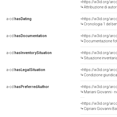
<https://w3id.org/ar
Attribuzione di aut
a-cd:
hasDating
<https://w3id.org/ar
Cronologia 1 del b
a-cd:
hasDocumentation
<https://w3id.org/a
Documentazione foto
a-cd:
hasInventorySituation
<https://w3id.org/ar
Situazione inventar
a-cd:
hasLegalSituation
<https://w3id.org/arc
Condizione giuridica
a-cd:
hasPreferredAuthor
<https://w3id.org/a
Mariani Giovanni - n
<https://w3id.org/a
Cipriani Giovanni Ba