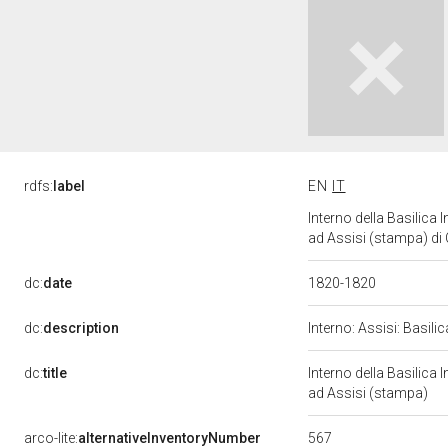
rdfs:
label
EN
IT
Interno della Basilica 
ad Assisi (stampa) di 
dc:
date
1820-1820
dc:
description
Interno: Assisi: Basil
dc:
title
Interno della Basilica 
ad Assisi (stampa)
567
arco-lite:
alternativeInventoryNumber