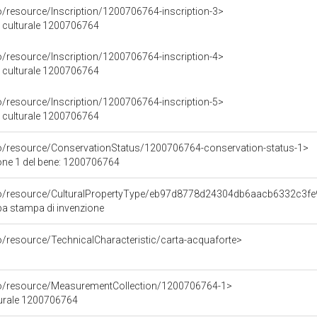
o/resource/Inscription/1200706764-inscription-3>
ne culturale 1200706764
o/resource/Inscription/1200706764-inscription-4>
ne culturale 1200706764
o/resource/Inscription/1200706764-inscription-5>
ne culturale 1200706764
co/resource/ConservationStatus/1200706764-conservation-status-1>
one 1 del bene: 1200706764
rco/resource/CulturalPropertyType/eb97d8778d24304db6aacb6332c3f
pa stampa di invenzione
o/resource/TechnicalCharacteristic/carta-acquaforte>
co/resource/MeasurementCollection/1200706764-1>
turale 1200706764