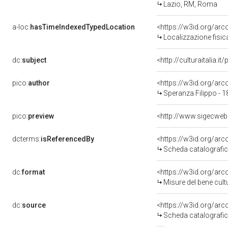
Lazio, RM, Roma
a-loc:
hasTimeIndexedTypedLocation
<https://w3id.org/ar
Localizzazione fisic
dc:
subject
<http://culturaitalia.
pico:
author
<https://w3id.org/a
Speranza Filippo - 
pico:
preview
dcterms:
isReferencedBy
<https://w3id.org/a
Scheda catalografi
dc:
format
<https://w3id.org/ar
Misure del bene cul
dc:
source
<https://w3id.org/a
Scheda catalografi