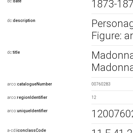
1873-18
dc:
date
Personag
dc:
description
Figure: a
Madonna 
dc:
title
Madonna 
00760283
arco:
catalogueNumber
12
arco:
regionIdentifier
1200760
arco:
uniqueIdentifier
a-cd:
iconclassCode