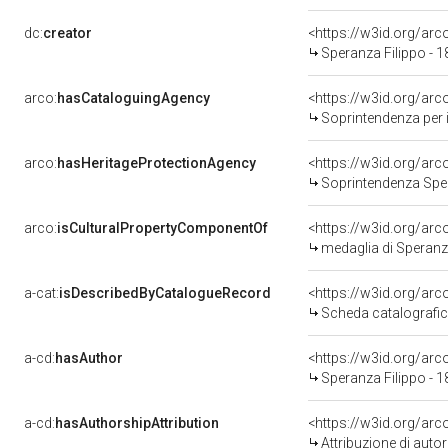
dc:
creator
<https://w3id.org/a
Speranza Filippo - 
arco:
hasCataloguingAgency
<https://w3id.org/a
Soprintendenza per i b
arco:
hasHeritageProtectionAgency
<https://w3id.org/a
Soprintendenza Spec
arco:
isCulturalPropertyComponentOf
<https://w3id.org/ar
medaglia di Speranza
a-cat:
isDescribedByCatalogueRecord
<https://w3id.org/a
Scheda catalografi
a-cd:
hasAuthor
<https://w3id.org/a
Speranza Filippo - 
a-cd:
hasAuthorshipAttribution
<https://w3id.org/ar
Attribuzione di aut