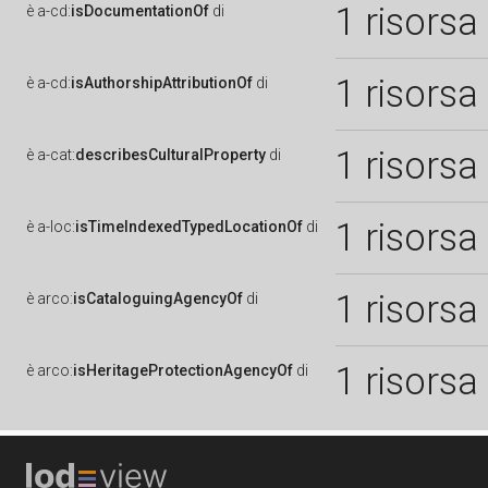
1 risorsa
è
a-cd:
isDocumentationOf
di
1 risorsa
è
a-cd:
isAuthorshipAttributionOf
di
1 risorsa
è
a-cat:
describesCulturalProperty
di
1 risorsa
è
a-loc:
isTimeIndexedTypedLocationOf
di
1 risorsa
è
arco:
isCataloguingAgencyOf
di
1 risorsa
è
arco:
isHeritageProtectionAgencyOf
di