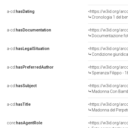
a-cd:
hasDating
<https://w3id.org/ar
Cronologia 1 del b
a-cd:
hasDocumentation
Documentazione foto
a-cd:
hasLegalSituation
Condizione giuridica
a-cd:
hasPreferredAuthor
<https://w3id.org/a
Speranza Filippo - 
a-cd:
hasSubject
<https://w3id.org/a
Madonna Con Bambi
a-cd:
hasTitle
<https://w3id.org/ar
Madonna del Perpe
core:
hasAgentRole
<https://w3id.org/ar