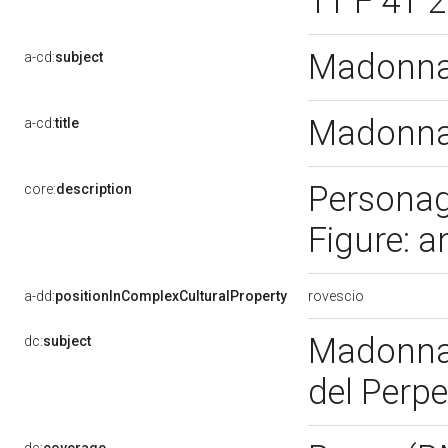
11 F 41 
Madonna 
a-cd:
subject
Madonna 
a-cd:
title
Personag
core:
description
Figure: a
rovescio
a-dd:
positionInComplexCulturalProperty
Madonna 
dc:
subject
del Perp