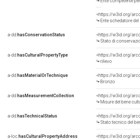
Ente competente per tut
<https://w3id.org/ar
Ente schedatore del 
a-dd:
hasConservationStatus
<https://w3id.org/ar
Stato di conservazi
a-dd:
hasCulturalPropertyType
<https://w3id.org/a
rilievo
a-dd:
hasMaterialOrTechnique
<https://w3id.org/ar
Bronzo
a-dd:
hasMeasurementCollection
<https://w3id.org/ar
Misure del bene cul
a-dd:
hasTechnicalStatus
<https://w3id.org/ar
Stato tecnico del b
a-loc:
hasCulturalPropertyAddress
<https://w3id.org/a