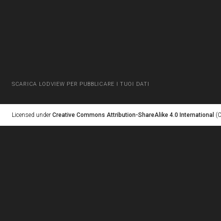
SCARICA LODVIEW PER PUBBLICARE I TUOI DATI
Licensed under
Creative Commons Attribution-ShareAlike 4.0 International
(C