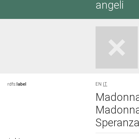
angeli
rdfs:
label
EN
IT
Madonna 
Madonna c
Speranza 