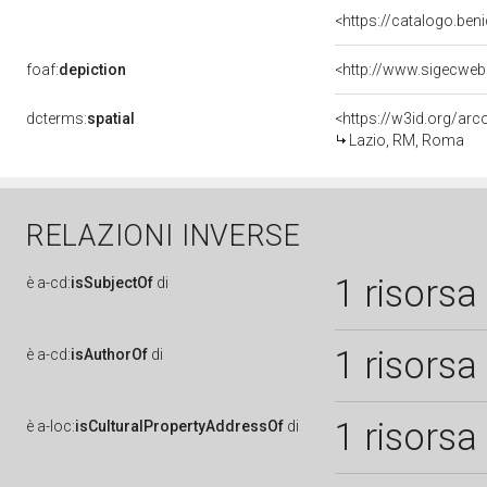
<https://catalogo.beni
foaf:
depiction
dcterms:
spatial
<https://w3id.org/a
Lazio, RM, Roma
RELAZIONI INVERSE
1 risorsa
è
a-cd:
isSubjectOf
di
1 risorsa
è
a-cd:
isAuthorOf
di
1 risorsa
è
a-loc:
isCulturalPropertyAddressOf
di