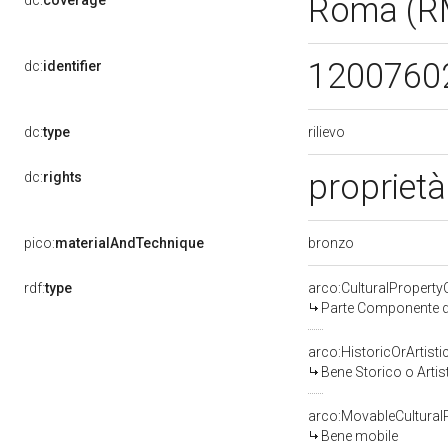
Roma (R
dc:
coverage
1200760
dc:
identifier
rilievo
dc:
type
proprietà
dc:
rights
bronzo
pico:
materialAndTechnique
rdf:
type
arco:CulturalPropert
Parte Componente di
arco:HistoricOrArtisti
Bene Storico o Artis
arco:MovableCultural
Bene mobile