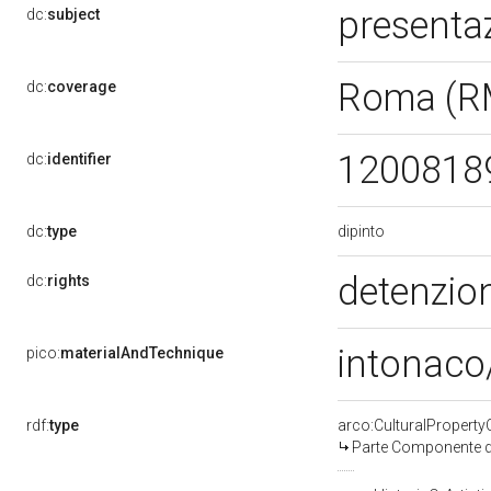
presentaz
dc:
subject
Roma (R
dc:
coverage
1200818
dc:
identifier
dipinto
dc:
type
detenzion
dc:
rights
intonaco/
pico:
materialAndTechnique
rdf:
type
arco:CulturalPropert
Parte Componente di