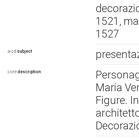
decorazio
1521, ma 
1527
presentaz
a-cd:
subject
Personag
core:
description
Maria Ver
Figure. I
architett
Decorazion