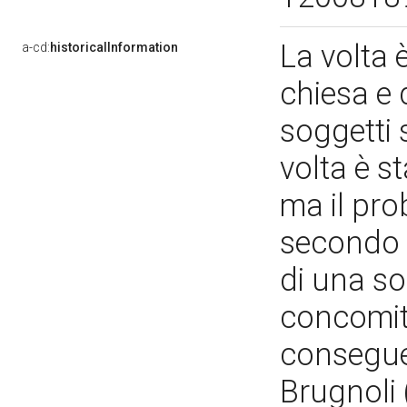
La volta è
a-cd:
historicalInformation
chiesa e d
soggetti 
volta è s
ma il pro
secondo d
di una so
concomit
conseguen
Brugnoli 