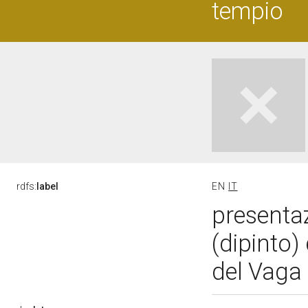
tempio
rdfs:
label
EN
IT
presentaz
(dipinto)
del Vaga 