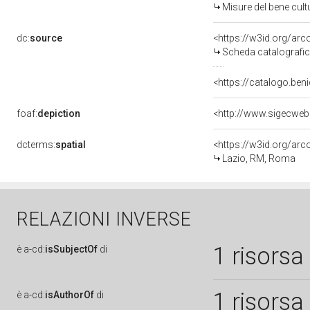
Misure del bene cul
dc:
source
<https://w3id.org/a
Scheda catalografi
<https://catalogo.beni
foaf:
depiction
dcterms:
spatial
<https://w3id.org/a
Lazio, RM, Roma
RELAZIONI INVERSE
1 risorsa
è
a-cd:
isSubjectOf
di
1 risorsa
è
a-cd:
isAuthorOf
di