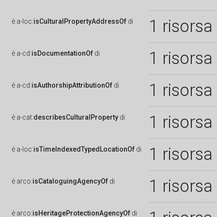
1 risorsa
è
a-loc:
isCulturalPropertyAddressOf
di
1 risorsa
è
a-cd:
isDocumentationOf
di
1 risorsa
è
a-cd:
isAuthorshipAttributionOf
di
1 risorsa
è
a-cat:
describesCulturalProperty
di
1 risorsa
è
a-loc:
isTimeIndexedTypedLocationOf
di
1 risorsa
è
arco:
isCataloguingAgencyOf
di
è
arco:
isHeritageProtectionAgencyOf
di