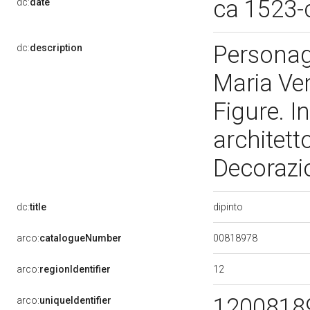
ca 1523-
dc:
date
Personag
dc:
description
Maria Ver
Figure. I
architett
Decorazion
dipinto
dc:
title
00818978
arco:
catalogueNumber
12
arco:
regionIdentifier
1200818
arco:
uniqueIdentifier