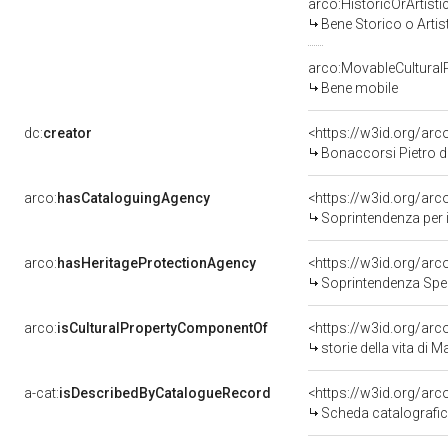
arco:HistoricOrArtisti
Bene Storico o Artis
arco:MovableCultural
Bene mobile
dc:
creator
<https://w3id.org/a
Bonaccorsi Pietro d
arco:
hasCataloguingAgency
<https://w3id.org/a
Soprintendenza per i b
arco:
hasHeritageProtectionAgency
<https://w3id.org/a
Soprintendenza Spec
arco:
isCulturalPropertyComponentOf
<https://w3id.org/ar
storie della vita di Maria V
a-cat:
isDescribedByCatalogueRecord
<https://w3id.org/a
Scheda catalografi