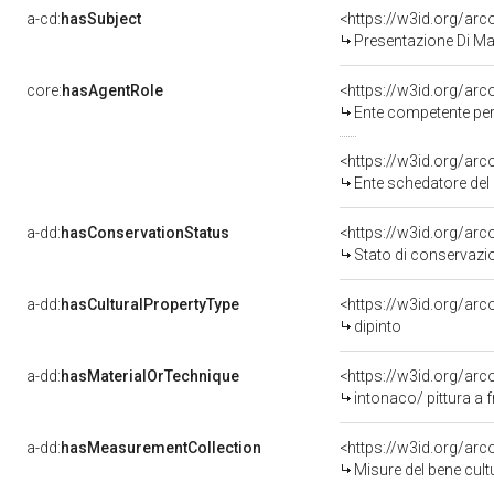
a-cd:
hasSubject
<https://w3id.org/a
Presentazione Di Ma
core:
hasAgentRole
<https://w3id.org/ar
Ente competente per tut
<https://w3id.org/ar
Ente schedatore del 
a-dd:
hasConservationStatus
<https://w3id.org/ar
Stato di conservazi
a-dd:
hasCulturalPropertyType
<https://w3id.org/a
dipinto
a-dd:
hasMaterialOrTechnique
<https://w3id.org/arc
intonaco/ pittura a 
a-dd:
hasMeasurementCollection
<https://w3id.org/ar
Misure del bene cul