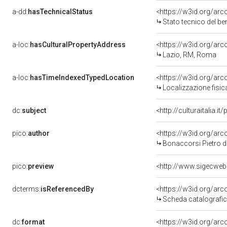
a-dd:
hasTechnicalStatus
<https://w3id.org/ar
Stato tecnico del b
a-loc:
hasCulturalPropertyAddress
<https://w3id.org/a
Lazio, RM, Roma
a-loc:
hasTimeIndexedTypedLocation
<https://w3id.org/ar
Localizzazione fisic
dc:
subject
<http://culturaitalia.
pico:
author
<https://w3id.org/a
Bonaccorsi Pietro d
pico:
preview
dcterms:
isReferencedBy
<https://w3id.org/a
Scheda catalografi
dc:
format
<https://w3id.org/ar