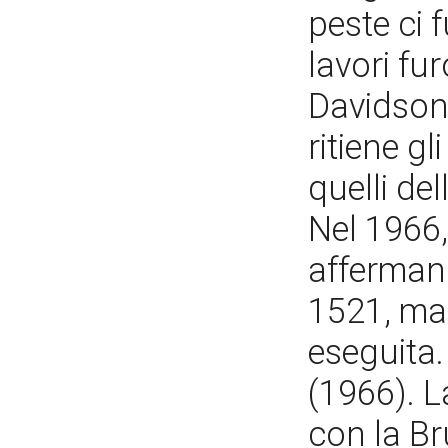
peste ci 
lavori fur
Davidson
ritiene gl
quelli del
Nel 1966,
affermand
1521, ma 
eseguita.
(1966). 
con la Bru