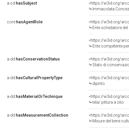
a-cd:
hasSubject
<https://w3id.org/a
Immacolata Concez
core:
hasAgentRole
<https://w3id.org/ar
Ente schedatore del 
<https://w3id.org/ar
Ente competente per tut
a-dd:
hasConservationStatus
<https://w3id.org/ar
Stato di conservazi
a-dd:
hasCulturalPropertyType
<https://w3id.org/a
dipinto
a-dd:
hasMaterialOrTechnique
<https://w3id.org/arco
tela/ pittura a olio
a-dd:
hasMeasurementCollection
<https://w3id.org/ar
Misure del bene cul