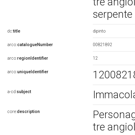
tre angio
serpente
dipinto
dc:
title
00821892
arco:
catalogueNumber
12
arco:
regionIdentifier
1200821
arco:
uniqueIdentifier
Immacol
a-cd:
subject
Personag
core:
description
tre angio