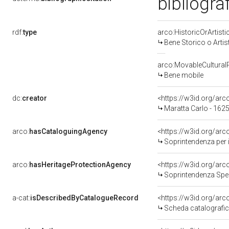
bibliogra
rdf:
type
arco:HistoricOrArtisti
Bene Storico o Artis
arco:MovableCultural
Bene mobile
dc:
creator
<https://w3id.org/a
Maratta Carlo - 162
arco:
hasCataloguingAgency
<https://w3id.org/a
Soprintendenza per i b
arco:
hasHeritageProtectionAgency
<https://w3id.org/a
Soprintendenza Spec
a-cat:
isDescribedByCatalogueRecord
<https://w3id.org/a
Scheda catalografi