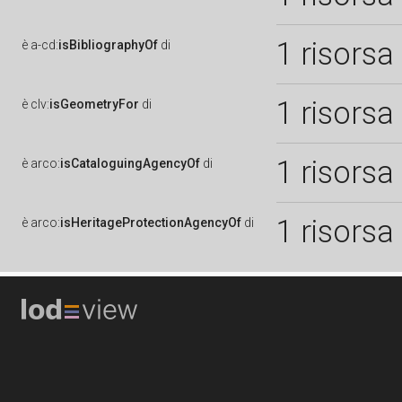
1 risorsa
è
a-cd:
isBibliographyOf
di
1 risorsa
è
clv:
isGeometryFor
di
1 risorsa
è
arco:
isCataloguingAgencyOf
di
1 risorsa
è
arco:
isHeritageProtectionAgencyOf
di