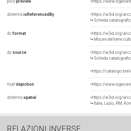
pico:
preview
dcterms:
isReferencedBy
<https://w3id.org/a
Scheda catalografi
dc:
format
<https://w3id.org/ar
Misure del bene cul
dc:
source
<https://w3id.org/a
Scheda catalografi
<https://catalogo.beni
foaf:
depiction
dcterms:
spatial
<https://w3id.org/a
Italia, Lazio, RM, R
RELAZIONI INVERSE