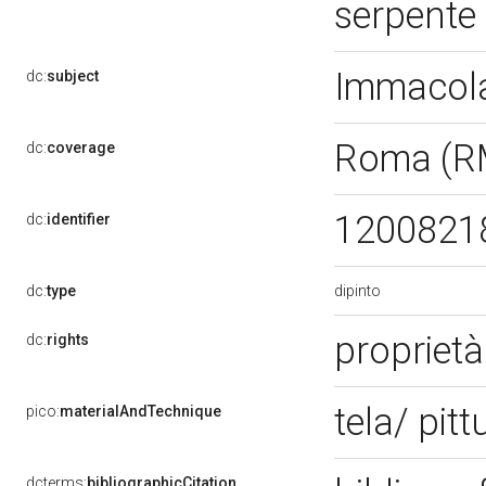
serpente
Immacol
dc:
subject
Roma (R
dc:
coverage
1200821
dc:
identifier
dipinto
dc:
type
propriet
dc:
rights
tela/ pitt
pico:
materialAndTechnique
dcterms:
bibliographicCitation