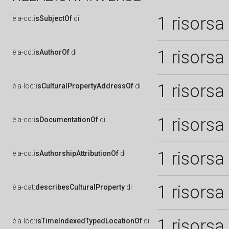
1 risorsa
è
a-cd:
isSubjectOf
di
1 risorsa
è
a-cd:
isAuthorOf
di
1 risorsa
è
a-loc:
isCulturalPropertyAddressOf
di
1 risorsa
è
a-cd:
isDocumentationOf
di
1 risorsa
è
a-cd:
isAuthorshipAttributionOf
di
1 risorsa
è
a-cat:
describesCulturalProperty
di
1 risorsa
è
a-loc:
isTimeIndexedTypedLocationOf
di