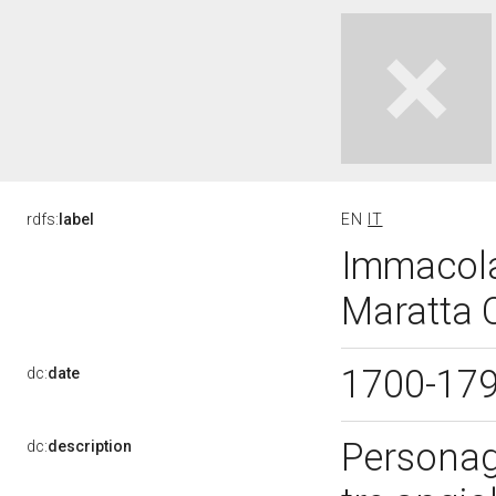
rdfs:
label
EN
IT
Immacola
Maratta C
1700-17
dc:
date
Personag
dc:
description