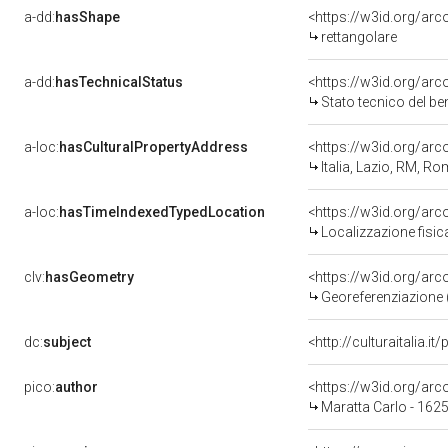
a-dd:
hasShape
<https://w3id.org/arc
rettangolare
a-dd:
hasTechnicalStatus
<https://w3id.org/ar
Stato tecnico del b
a-loc:
hasCulturalPropertyAddress
<https://w3id.org/a
Italia, Lazio, RM, R
a-loc:
hasTimeIndexedTypedLocation
<https://w3id.org/ar
Localizzazione fisic
clv:
hasGeometry
<https://w3id.org/ar
Georeferenziazione 
dc:
subject
<http://culturaitalia.
pico:
author
<https://w3id.org/a
Maratta Carlo - 162