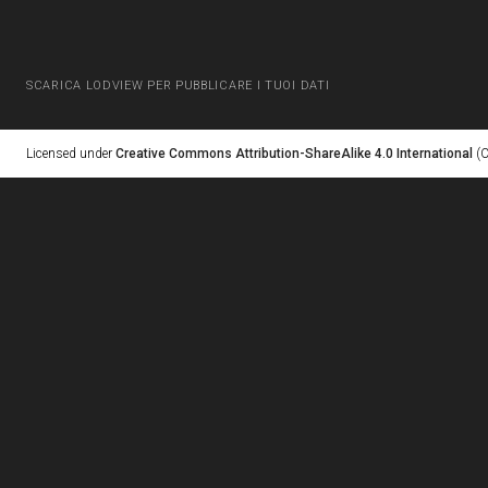
SCARICA LODVIEW PER PUBBLICARE I TUOI DATI
Licensed under
Creative Commons Attribution-ShareAlike 4.0 International
(C