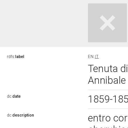
rdfs:
label
EN
IT
Tenuta di
Annibale 
1859-18
dc:
date
entro cor
dc:
description