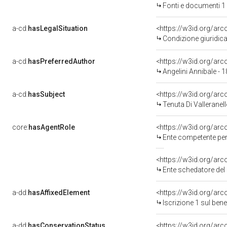
Fonti e documenti 1
a-cd:
hasLegalSituation
<https://w3id.org/arc
Condizione giuridica
a-cd:
hasPreferredAuthor
<https://w3id.org/a
Angelini Annibale - 
a-cd:
hasSubject
<https://w3id.org/a
Tenuta Di Valleranel
core:
hasAgentRole
<https://w3id.org/ar
Ente competente per tut
<https://w3id.org/ar
Ente schedatore del 
a-dd:
hasAffixedElement
<https://w3id.org/arc
Iscrizione 1 sul ben
a-dd:
hasConservationStatus
<https://w3id.org/ar