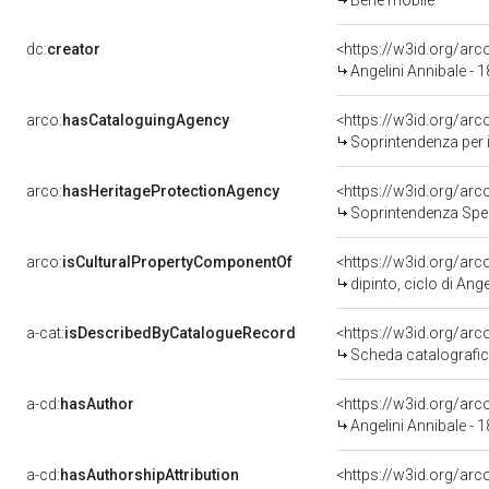
Bene mobile
dc:
creator
<https://w3id.org/a
Angelini Annibale - 
arco:
hasCataloguingAgency
<https://w3id.org/a
Soprintendenza per i b
arco:
hasHeritageProtectionAgency
<https://w3id.org/a
Soprintendenza Spec
arco:
isCulturalPropertyComponentOf
<https://w3id.org/ar
dipinto, ciclo di Ang
a-cat:
isDescribedByCatalogueRecord
<https://w3id.org/a
Scheda catalografi
a-cd:
hasAuthor
<https://w3id.org/a
Angelini Annibale - 
a-cd:
hasAuthorshipAttribution
<https://w3id.org/ar