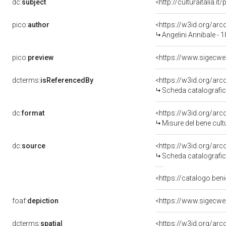
dc:
subject
<http://culturaitalia.
pico:
author
<https://w3id.org/a
Angelini Annibale - 
pico:
preview
dcterms:
isReferencedBy
<https://w3id.org/a
Scheda catalografi
dc:
format
<https://w3id.org/ar
Misure del bene cul
dc:
source
<https://w3id.org/a
Scheda catalografi
<https://catalogo.beni
foaf:
depiction
dcterms:
spatial
<https://w3id.org/a