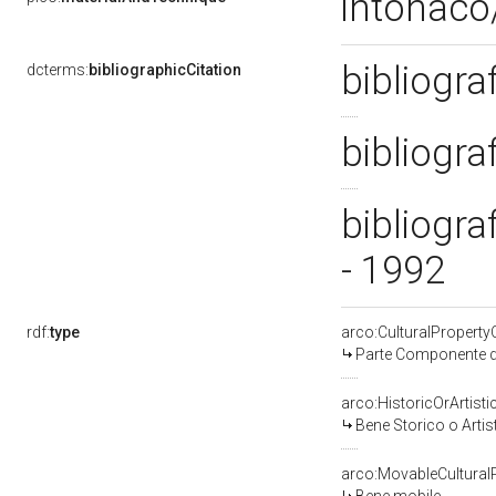
intonaco/
bibliogra
dcterms:
bibliographicCitation
bibliogra
bibliogra
- 1992
rdf:
type
arco:CulturalPropert
Parte Componente di
arco:HistoricOrArtisti
Bene Storico o Artis
arco:MovableCultural