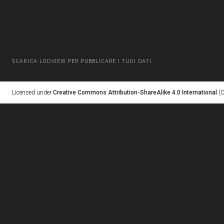
SCARICA LODVIEW PER PUBBLICARE I TUOI DATI
Licensed under
Creative Commons Attribution-ShareAlike 4.0 International
(C