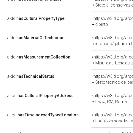
Stato di conservazi
a-dd:
hasCulturalPropertyType
<https://w3id.org/a
dipinto
a-dd:
hasMaterialOrTechnique
<https://w3id.org/arc
intonaco/ pittura a 
a-dd:
hasMeasurementCollection
<https://w3id.org/ar
Misure del bene cul
a-dd:
hasTechnicalStatus
<https://w3id.org/ar
Stato tecnico del b
a-loc:
hasCulturalPropertyAddress
<https://w3id.org/a
Lazio, RM, Roma
a-loc:
hasTimeIndexedTypedLocation
<https://w3id.org/ar
Localizzazione fisic