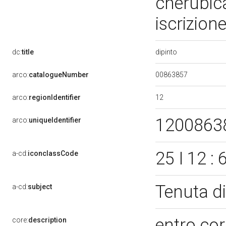
cherubic
iscrizion
dipinto
dc:
title
00863857
arco:
catalogueNumber
12
arco:
regionIdentifier
1200863
arco:
uniqueIdentifier
25 I 12 
a-cd:
iconclassCode
Tenuta di
a-cd:
subject
entro cor
core:
description