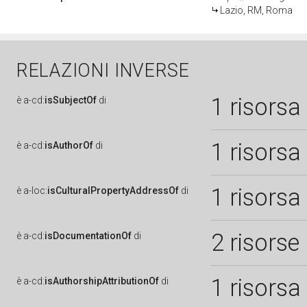
Lazio, RM, Roma
RELAZIONI INVERSE
1 risorsa
è
a-cd:
isSubjectOf
di
1 risorsa
è
a-cd:
isAuthorOf
di
1 risorsa
è
a-loc:
isCulturalPropertyAddressOf
di
2 risorse
è
a-cd:
isDocumentationOf
di
1 risorsa
è
a-cd:
isAuthorshipAttributionOf
di