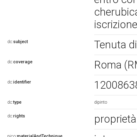
cherubic
iscrizion
Tenuta di
dc:
subject
Roma (R
dc:
coverage
1200863
dc:
identifier
dipinto
dc:
type
proprietà
dc:
rights
pico:
materialAndTechnique