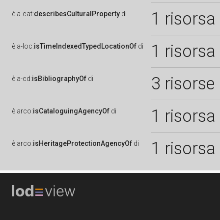
1 risorsa
è
a-cat:
describesCulturalProperty
di
1 risorsa
è
a-loc:
isTimeIndexedTypedLocationOf
di
3 risorse
è
a-cd:
isBibliographyOf
di
1 risorsa
è
arco:
isCataloguingAgencyOf
di
1 risorsa
è
arco:
isHeritageProtectionAgencyOf
di