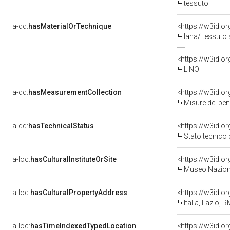
tessuto
a-dd:
hasMaterialOrTechnique
<https://w3id.o
lana/ tessuto
<https://w3id.o
LINO
a-dd:
hasMeasurementCollection
<https://w3id.
Misure del be
a-dd:
hasTechnicalStatus
<https://w3id.o
Stato tecnico
a-loc:
hasCulturalInstituteOrSite
<https://w3id.o
Museo Naziona
a-loc:
hasCulturalPropertyAddress
<https://w3id.
Italia, Lazio,
a-loc:
hasTimeIndexedTypedLocation
<https://w3id.o