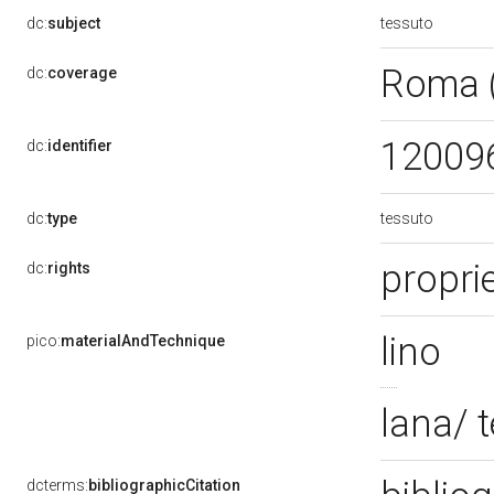
tessuto
dc:
subject
Roma 
dc:
coverage
12009
dc:
identifier
tessuto
dc:
type
propri
dc:
rights
lino
pico:
materialAndTechnique
lana/ 
dcterms:
bibliographicCitation