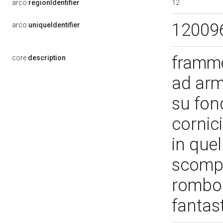
12
arco:
regionIdentifier
12009
arco:
uniqueIdentifier
framme
core:
description
ad arm
su fon
cornici
in quel
scompar
romboi
fantas