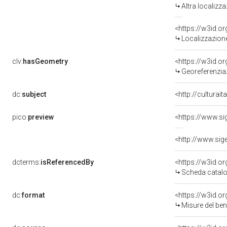
Altra localizz
<https://w3id.
Localizzazione
clv:
hasGeometry
<https://w3id.
Georeferenzia
dc:
subject
<http://culturai
pico:
preview
dcterms:
isReferencedBy
<https://w3id.
Scheda catalo
dc:
format
<https://w3id.
Misure del be