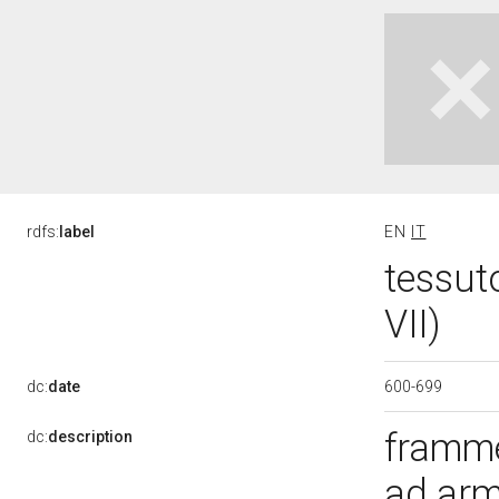
rdfs:
label
EN
IT
tessut
VII)
600-699
dc:
date
framme
dc:
description
ad arm