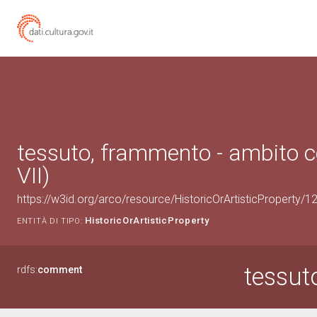
tessuto, frammento - ambito c
VII)
https://w3id.org/arco/resource/HistoricOrArtisticProperty/
HistoricOrArtisticProperty
ENTITÀ DI TIPO:
tessut
rdfs:
comment