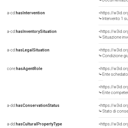
Documentazion
a-cd:
hasIntervention
<https://w3id.o
Intervento 1 s
a-cd:
hasInventorySituation
<https://w3id.o
Situazione inv
a-cd:
hasLegalSituation
<https://w3id.o
Condizione giu
core:
hasAgentRole
<https://w3id.
Ente schedator
<https://w3id.o
Ente competente p
a-dd:
hasConservationStatus
<https://w3id.o
Stato di cons
a-dd:
hasCulturalPropertyType
<https://w3id.