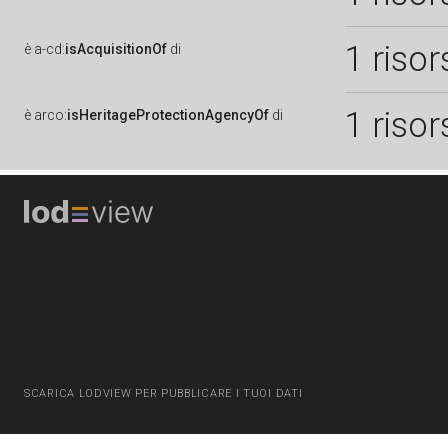
1 risor
è
a-cd:
isAcquisitionOf
di
1 risor
è
arco:
isHeritageProtectionAgencyOf
di
SCARICA LODVIEW PER PUBBLICARE I TUOI DATI