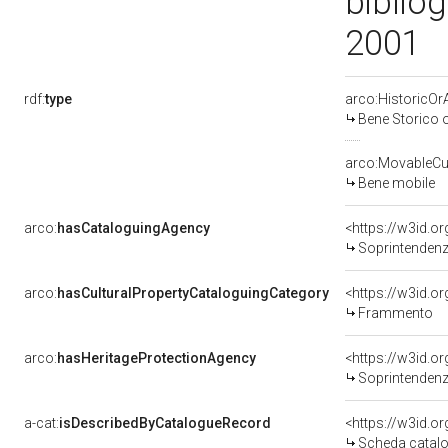
bibliog
2001
rdf:
type
arco:HistoricOrA
Bene Storico o
arco:MovableCul
Bene mobile
arco:
hasCataloguingAgency
<https://w3id.
Soprintendenza 
arco:
hasCulturalPropertyCataloguingCategory
<https://w3id.o
Frammento
arco:
hasHeritageProtectionAgency
<https://w3id.
Soprintendenza
a-cat:
isDescribedByCatalogueRecord
<https://w3id.
Scheda catalo