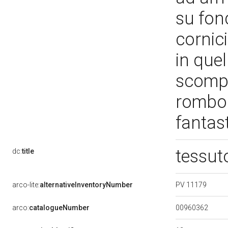
su fon
cornici
in quel
scompar
romboi
fantas
tessut
dc:
title
PV 11179
arco-lite:
alternativeInventoryNumber
00960362
arco:
catalogueNumber