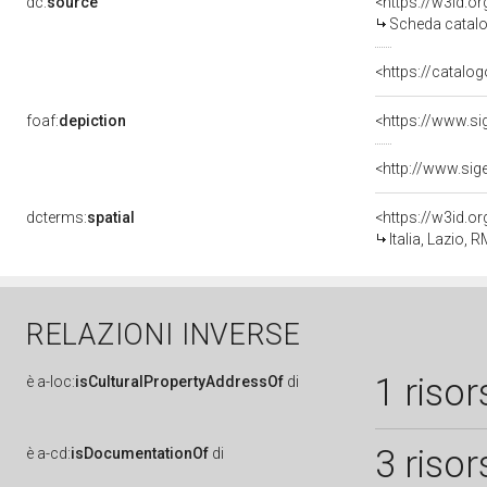
dc:
source
<https://w3id.
Scheda catalo
<https://catalog
foaf:
depiction
dcterms:
spatial
<https://w3id.
Italia, Lazio,
RELAZIONI INVERSE
1 risor
è
a-loc:
isCulturalPropertyAddressOf
di
3 risor
è
a-cd:
isDocumentationOf
di