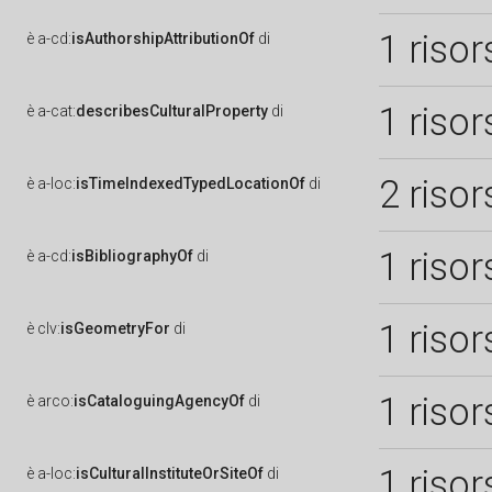
1 risor
è
a-cd:
isAuthorshipAttributionOf
di
1 risor
è
a-cat:
describesCulturalProperty
di
2 risor
è
a-loc:
isTimeIndexedTypedLocationOf
di
1 risor
è
a-cd:
isBibliographyOf
di
1 risor
è
clv:
isGeometryFor
di
1 risor
è
arco:
isCataloguingAgencyOf
di
1 risor
è
a-loc:
isCulturalInstituteOrSiteOf
di