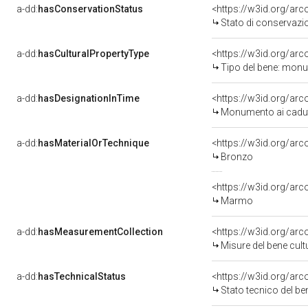
a-dd:
hasConservationStatus
<https://w3id.org/ar
Stato di conservazi
a-dd:
hasCulturalPropertyType
<https://w3id.org/a
Tipo del bene: monu
a-dd:
hasDesignationInTime
Monumento ai caduti
a-dd:
hasMaterialOrTechnique
<https://w3id.org/ar
Bronzo
<https://w3id.org/ar
Marmo
a-dd:
hasMeasurementCollection
<https://w3id.org/ar
Misure del bene cul
a-dd:
hasTechnicalStatus
<https://w3id.org/ar
Stato tecnico del b