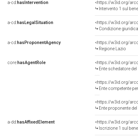
a-cd:
hasIntervention
<https://w3id.org/arc
Intervento 1 sul be
a-cd:
hasLegalSituation
Condizione giuridica
a-cd:
hasProponentAgency
<https://w3id.org/a
Regione Lazio
core:
hasAgentRole
<https://w3id.org/ar
Ente schedatore del bene 12
<https://w3id.org/ar
Ente competente per tutela del b
<https://w3id.org/ar
Ente proponente de
a-dd:
hasAffixedElement
<https://w3id.org/arc
Iscrizione 1 sul be