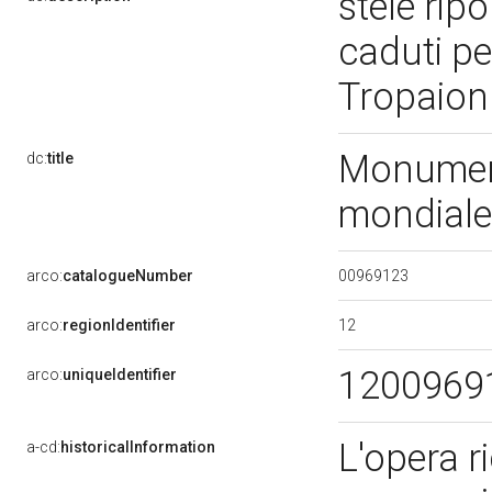
stele ripo
caduti pe
Tropaion 
Monument
dc:
title
mondiale
00969123
arco:
catalogueNumber
12
arco:
regionIdentifier
1200969
arco:
uniqueIdentifier
L'opera ri
a-cd:
historicalInformation