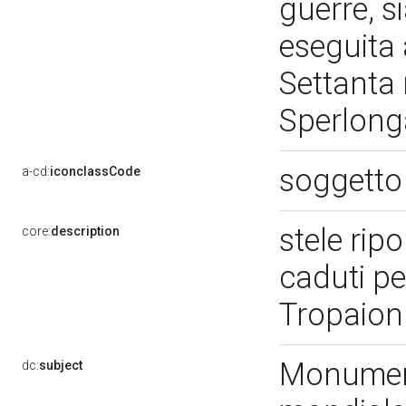
guerre, si
eseguita 
Settanta
Sperlon
soggetto
a-cd:
iconclassCode
stele ripo
core:
description
caduti pe
Tropaion 
Monument
dc:
subject