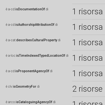
1 risorsa
è
a-cd:
isDocumentationOf
di
1 risorsa
è
a-cd:
isAuthorshipAttributionOf
di
1 risorsa
è
a-cat:
describesCulturalProperty
di
1 risorsa
è
a-loc:
isTimeIndexedTypedLocationOf
di
1 risorsa
è
a-cd:
isProponentAgencyOf
di
2 risorse
è
clv:
isGeometryFor
di
1 risorsa
è
arco:
isCataloguingAgencyOf
di