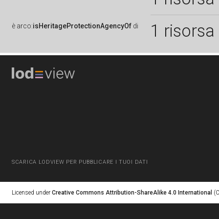
1 risorsa
è
arco:
isHeritageProtectionAgencyOf
di
SCARICA LODVIEW PER PUBBLICARE I TUOI DATI
Licensed under
Creative Commons Attribution-ShareAlike 4.0 International
(C