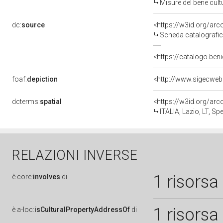
Misure del bene cul
dc:
source
<https://w3id.org/a
Scheda catalografi
<https://catalogo.beni
foaf:
depiction
<http://www.sigecweb
dcterms:
spatial
<https://w3id.org/a
ITALIA, Lazio, LT, 
RELAZIONI INVERSE
1 risorsa
è
core:
involves
di
1 risorsa
è
a-loc:
isCulturalPropertyAddressOf
di