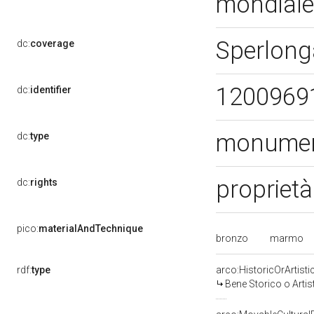
mondial
Sperlong
dc:
coverage
1200969
dc:
identifier
monument
dc:
type
proprietà
dc:
rights
pico:
materialAndTechnique
bronzo
marmo
rdf:
type
arco:HistoricOrArtisti
Bene Storico o Artis