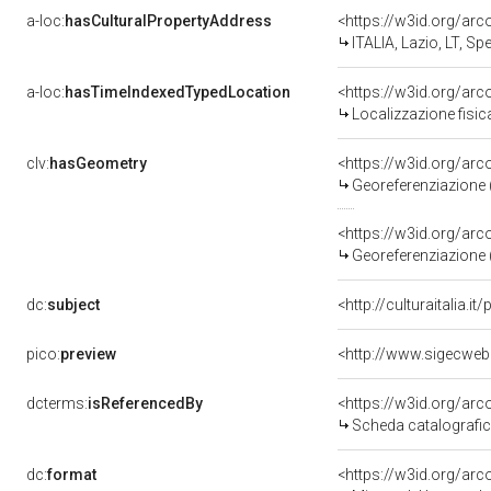
a-loc:
hasCulturalPropertyAddress
<https://w3id.org/a
ITALIA, Lazio, LT, 
a-loc:
hasTimeIndexedTypedLocation
<https://w3id.org/ar
Localizzazione fisic
clv:
hasGeometry
<https://w3id.org/ar
Georeferenziazione 
<https://w3id.org/ar
Georeferenziazione 
dc:
subject
<http://culturaitalia.
pico:
preview
<http://www.sigecweb
dcterms:
isReferencedBy
<https://w3id.org/a
Scheda catalografi
dc:
format
<https://w3id.org/ar