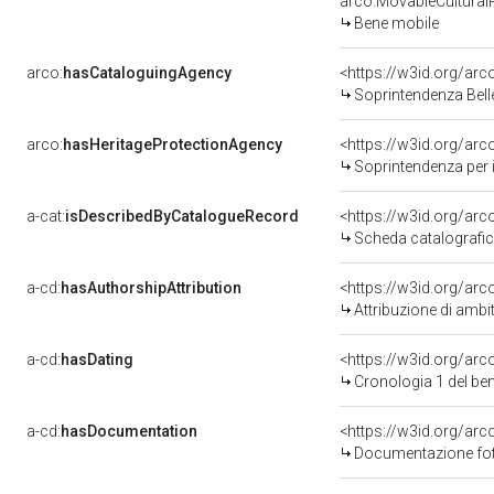
arco:MovableCultural
Bene mobile
arco:
hasCataloguingAgency
<https://w3id.org/a
Soprintendenza Belle
arco:
hasHeritageProtectionAgency
<https://w3id.org/a
Soprintendenza per i B
a-cat:
isDescribedByCatalogueRecord
<https://w3id.org/a
Scheda catalografi
a-cd:
hasAuthorshipAttribution
<https://w3id.org/arc
Attribuzione di ambi
a-cd:
hasDating
<https://w3id.org/ar
Cronologia 1 del b
a-cd:
hasDocumentation
Documentazione foto