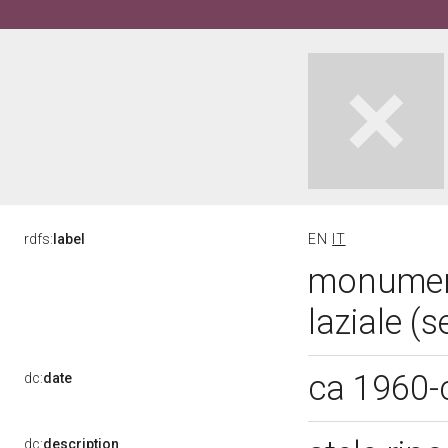
rdfs:
label
EN
IT
monumento
laziale (
ca 1960-
dc:
date
dc:
description