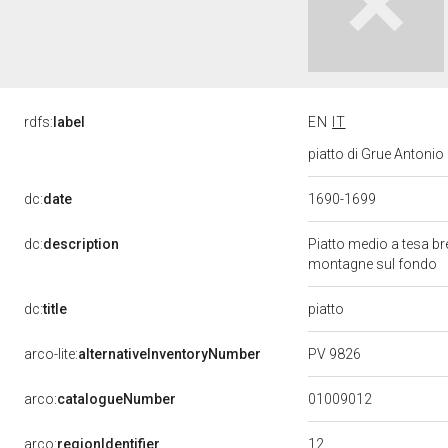
rdfs:
label
EN
IT
piatto di Grue Antonio 
dc:
date
1690-1699
dc:
description
Piatto medio a tesa b
montagne sul fondo
piatto
dc:
title
PV 9826
arco-lite:
alternativeInventoryNumber
01009012
arco:
catalogueNumber
12
arco:
regionIdentifier