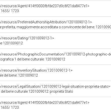
rco/resource/Agent/414ff3000fbfde237d9c8f21da8477e1>
- 1655/ 1723
co/resource/PreferredAuthorshipAttribution/1201009012-1>
ore preferita, maggiormente accreditata o convincente del bene: 1201009
co/resource/Dating/1201009012-1>
ene 1201009012
rco/resource/PhotographicDocumentation/1201009012-photographic-d
grafica 1 del bene culturale: 1201009012
co/resource/InventorySituation/1201009012-1>
iale del bene: 1201009012
o/resource/LegalSituation/1201009012-legal-situation-proprieta-stato>
 del bene culturale 1201009012: proprietà Stato
rco/resource/Agent/414ff3000fbfde237d9c8f21da8477e1>
- 1655/ 1723