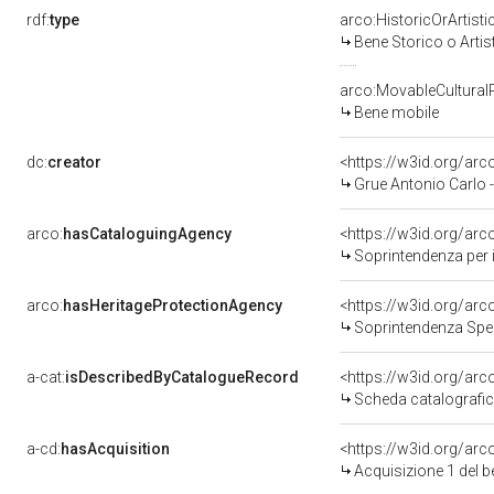
rdf:
type
arco:HistoricOrArtisti
Bene Storico o Artis
arco:MovableCultural
Bene mobile
dc:
creator
<https://w3id.org/a
Grue Antonio Carlo 
arco:
hasCataloguingAgency
<https://w3id.org/a
Soprintendenza per i b
arco:
hasHeritageProtectionAgency
<https://w3id.org/a
Soprintendenza Spec
a-cat:
isDescribedByCatalogueRecord
<https://w3id.org/a
Scheda catalografi
a-cd:
hasAcquisition
<https://w3id.org/ar
Acquisizione 1 del 