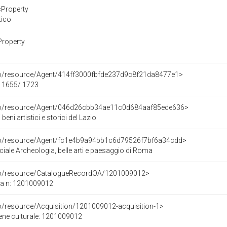
cProperty
tico
Property
rco/resource/Agent/414ff3000fbfde237d9c8f21da8477e1>
- 1655/ 1723
rco/resource/Agent/046d26cbb34ae11c0d684aaf85ede636>
eni artistici e storici del Lazio
rco/resource/Agent/fc1e4b9a94bb1c6d79526f7bf6a34cdd>
iale Archeologia, belle arti e paesaggio di Roma
rco/resource/CatalogueRecordOA/1201009012>
ca n: 1201009012
co/resource/Acquisition/1201009012-acquisition-1>
bene culturale: 1201009012