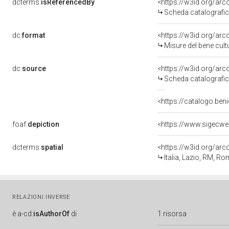
dcterms:
isReferencedBy
<https://w3id.org/a
Scheda catalografi
dc:
format
<https://w3id.org/ar
Misure del bene cul
dc:
source
<https://w3id.org/a
Scheda catalografi
<https://catalogo.beni
foaf:
depiction
<https://www.sigecwe
dcterms:
spatial
<https://w3id.org/a
Italia, Lazio, RM, R
RELAZIONI INVERSE
è
a-cd:
isAuthorOf
di
1 risorsa