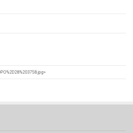
%20PO%2D28%203758.jpg>