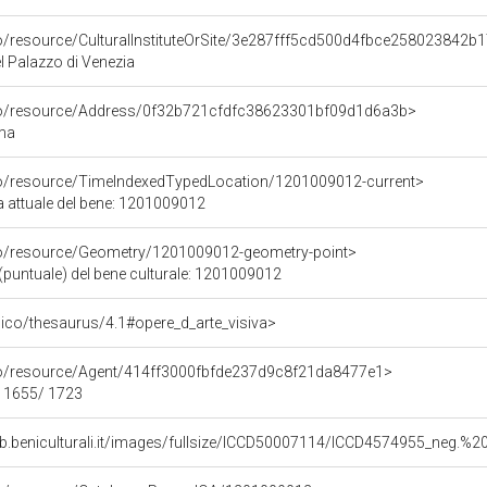
co/resource/CulturalInstituteOrSite/3e287fff5cd500d4fbce258023842b
 Palazzo di Venezia
rco/resource/Address/0f32b721cfdfc38623301bf09d1d6a3b>
oma
co/resource/TimeIndexedTypedLocation/1201009012-current>
a attuale del bene: 1201009012
co/resource/Geometry/1201009012-geometry-point>
(puntuale) del bene culturale: 1201009012
it/pico/thesaurus/4.1#opere_d_arte_visiva>
rco/resource/Agent/414ff3000fbfde237d9c8f21da8477e1>
- 1655/ 1723
b.beniculturali.it/images/fullsize/ICCD50007114/ICCD4574955_neg.