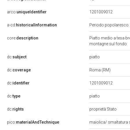
arco:
uniqueIdentifier
1201009012
a-cd:
historicalInformation
Periodo popolaresco. Ca
core:
description
Piatto medio a tesa b
montagne sul fondo
piatto
dc:
subject
dc:
coverage
Roma (RM)
dc:
identifier
1201009012
piatto
dc:
type
dc:
rights
proprietà Stato
pico:
materialAndTechnique
maiolica/ smaltatura 