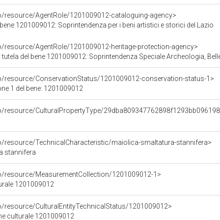
co/resource/AgentRole/1201009012-cataloguing-agency>
bene 1201009012: Soprintendenza per i beni artistici e storici del Lazio
co/resource/AgentRole/1201009012-heritage-protection-agency>
 tutela del bene 1201009012: Soprintendenza Speciale Archeologia, Bell
co/resource/ConservationStatus/1201009012-conservation-status-1>
one 1 del bene: 1201009012
rco/resource/CulturalPropertyType/29dba809347762898f1293bb09619
o/resource/TechnicalCharacteristic/maiolica-smaltatura-stannifera>
a stannifera
co/resource/MeasurementCollection/1201009012-1>
turale 1201009012
co/resource/CulturalEntityTechnicalStatus/1201009012>
ene culturale 1201009012