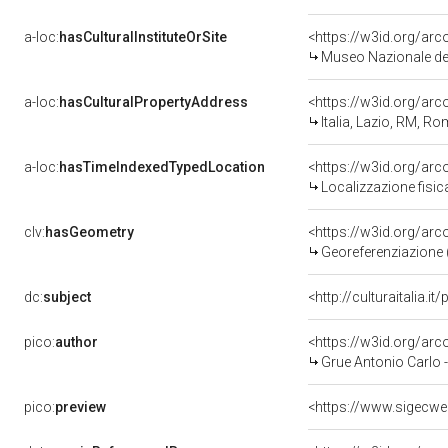
a-loc:
hasCulturalInstituteOrSite
<https://w3id.org/ar
Museo Nazionale del
a-loc:
hasCulturalPropertyAddress
<https://w3id.org/a
Italia, Lazio, RM, R
a-loc:
hasTimeIndexedTypedLocation
<https://w3id.org/ar
Localizzazione fisic
clv:
hasGeometry
<https://w3id.org/ar
Georeferenziazione 
dc:
subject
<http://culturaitalia.
pico:
author
<https://w3id.org/a
Grue Antonio Carlo 
pico:
preview
<https://www.sigecwe