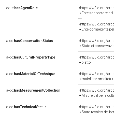
core:
hasAgentRole
<https://w3id.org/ar
Ente schedatore del 
<https://w3id.org/ar
Ente competente per
a-dd:
hasConservationStatus
<https://w3id.org/ar
Stato di conservazi
a-dd:
hasCulturalPropertyType
<https://w3id.org/a
piatto
a-dd:
hasMaterialOrTechnique
<https://w3id.org/arc
maiolica/ smaltatur
a-dd:
hasMeasurementCollection
<https://w3id.org/ar
Misure del bene cul
a-dd:
hasTechnicalStatus
<https://w3id.org/ar
Stato tecnico del b