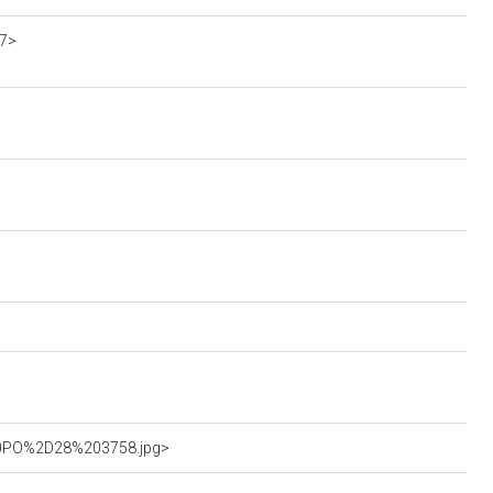
17>
%20PO%2D28%203758.jpg>