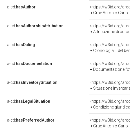
a-cd:
hasAuthor
<https://w3id.org/a
Grue Antonio Carlo 
a-cd:
hasAuthorshipAttribution
<https://w3id.org/ar
Attribuzione di aut
a-cd:
hasDating
<https://w3id.org/ar
Cronologia 1 del b
a-cd:
hasDocumentation
<https://w3id.org/a
Documentazione foto
a-cd:
hasInventorySituation
<https://w3id.org/ar
Situazione inventar
a-cd:
hasLegalSituation
<https://w3id.org/arc
Condizione giuridica
a-cd:
hasPreferredAuthor
<https://w3id.org/a
Grue Antonio Carlo 