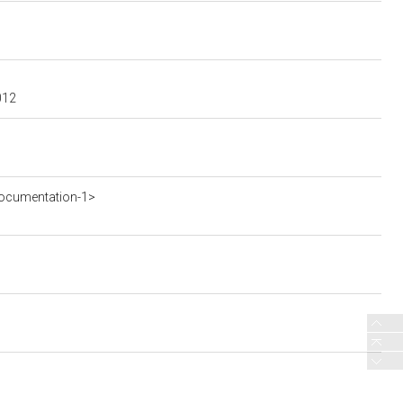
012
ocumentation-1>