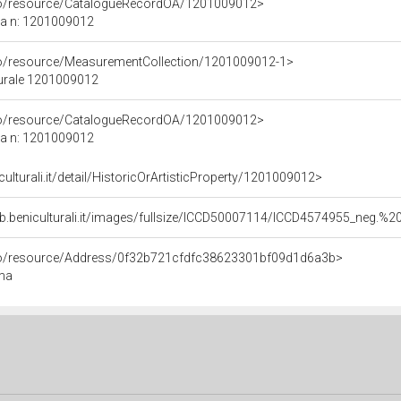
rco/resource/CatalogueRecordOA/1201009012>
ca n: 1201009012
co/resource/MeasurementCollection/1201009012-1>
turale 1201009012
rco/resource/CatalogueRecordOA/1201009012>
ca n: 1201009012
culturali.it/detail/HistoricOrArtisticProperty/1201009012>
b.beniculturali.it/images/fullsize/ICCD50007114/ICCD4574955_neg.
rco/resource/Address/0f32b721cfdfc38623301bf09d1d6a3b>
oma