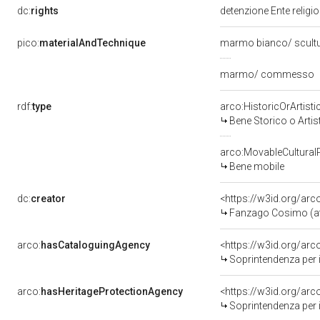
dc:
rights
detenzione Ente religi
pico:
materialAndTechnique
marmo bianco/ scult
marmo/ commesso
rdf:
type
arco:HistoricOrArtisti
Bene Storico o Artis
arco:MovableCultural
Bene mobile
dc:
creator
<https://w3id.org/a
Fanzago Cosimo (att
arco:
hasCataloguingAgency
<https://w3id.org/a
Soprintendenza per i b
arco:
hasHeritageProtectionAgency
<https://w3id.org/a
Soprintendenza per i 