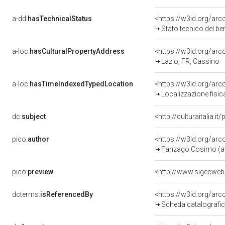
a-dd:
hasTechnicalStatus
<https://w3id.org/ar
Stato tecnico del b
a-loc:
hasCulturalPropertyAddress
<https://w3id.org/a
Lazio, FR, Cassino
a-loc:
hasTimeIndexedTypedLocation
<https://w3id.org/ar
Localizzazione fisic
dc:
subject
<http://culturaitalia.
pico:
author
<https://w3id.org/a
Fanzago Cosimo (att
pico:
preview
<http://www.sigecwe
dcterms:
isReferencedBy
<https://w3id.org/a
Scheda catalografi