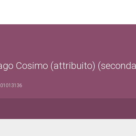
ago Cosimo (attribuito) (second
1201013136
o