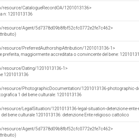
rco/resource/CatalogueRecordOA/1201013136>
ca n: 1201013136
rco/resource/Agent/5d7378d09b8fbf52cfc0772e2fe7c462>
ribuito)
co/resource/PreferredAuthorshipAttribution/1201013136-1>
ore preferita, maggiormente accreditata o convincente del bene: 1201013
co/resource/Dating/1201013136-1>
ene 1201013136
rco/resource/PhotographicDocumentation/1201013136-photographic-d
grafica 1 del bene culturale: 1201013136
o/resource/LegalSituation/1201013136-legal-situation-detenzione-ente-r
 del bene culturale 1201013136: detenzione Ente religioso cattolico
rco/resource/Agent/5d7378d09b8fbf52cfc0772e2fe7c462>
ribuito)