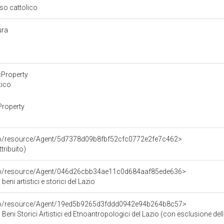
oso cattolico
ura
cProperty
tico
Property
rco/resource/Agent/5d7378d09b8fbf52cfc0772e2fe7c462>
ribuito)
rco/resource/Agent/046d26cbb34ae11c0d684aaf85ede636>
eni artistici e storici del Lazio
rco/resource/Agent/19ed5b9265d3fddd0942e94b264b8c57>
Beni Storici Artistici ed Etnoantropologici del Lazio (con esclusione dell