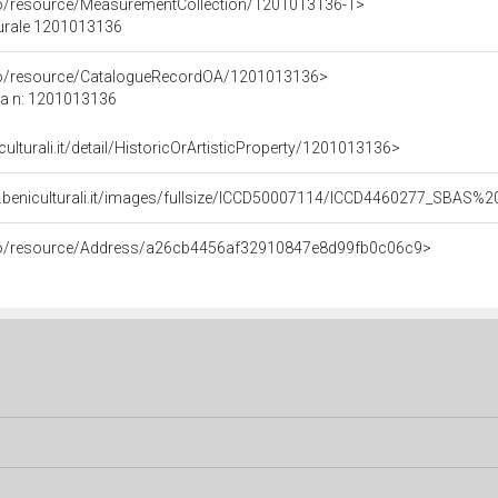
co/resource/MeasurementCollection/1201013136-1>
turale 1201013136
rco/resource/CatalogueRecordOA/1201013136>
ca n: 1201013136
culturali.it/detail/HistoricOrArtisticProperty/1201013136>
b.beniculturali.it/images/fullsize/ICCD50007114/ICCD4460277_SBAS
rco/resource/Address/a26cb4456af32910847e8d99fb0c06c9>