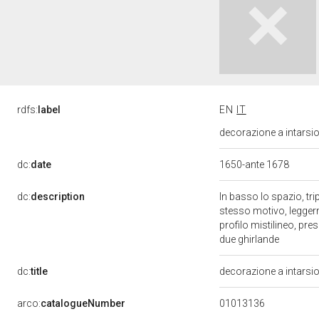
rdfs:
label
EN
IT
decorazione a intarsi
dc:
date
1650-ante 1678
dc:
description
In basso lo spazio, tri
stesso motivo, leggerme
profilo mistilineo, pre
due ghirlande
dc:
title
decorazione a intarsi
01013136
arco:
catalogueNumber