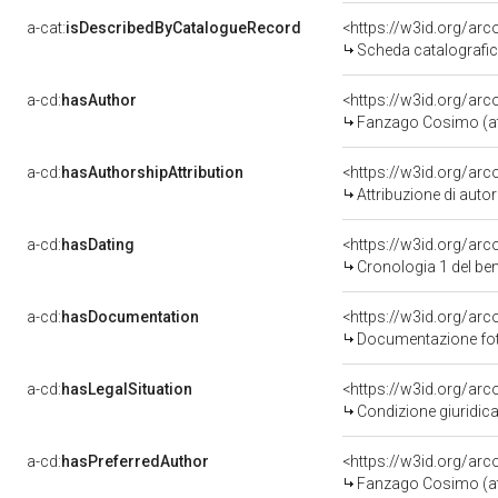
a-cat:
isDescribedByCatalogueRecord
<https://w3id.org/a
Scheda catalografi
a-cd:
hasAuthor
<https://w3id.org/a
Fanzago Cosimo (att
a-cd:
hasAuthorshipAttribution
<https://w3id.org/ar
Attribuzione di aut
a-cd:
hasDating
<https://w3id.org/ar
Cronologia 1 del b
a-cd:
hasDocumentation
<https://w3id.org/a
Documentazione foto
a-cd:
hasLegalSituation
<https://w3id.org/arc
Condizione giuridica
a-cd:
hasPreferredAuthor
<https://w3id.org/a
Fanzago Cosimo (att