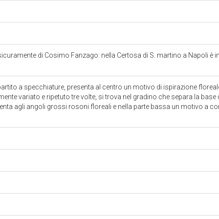
 sicuramente di Cosimo Fanzago: nella Certosa di S. martino a Napoli è inf
partito a specchiature, presenta al centro un motivo di ispirazione florea
nte variato e ripetuto tre volte, si trova nel gradino che separa la base 
senta agli angoli grossi rosoni floreali e nella parte bassa un motivo a co
o
o