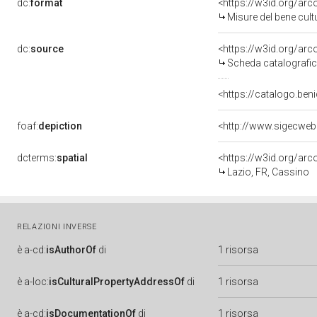
dc:
format
<https://w3id.org/ar
Misure del bene cul
dc:
source
<https://w3id.org/a
Scheda catalografi
<https://catalogo.beni
foaf:
depiction
<http://www.sigecwe
dcterms:
spatial
<https://w3id.org/a
Lazio, FR, Cassino
RELAZIONI INVERSE
è
a-cd:
isAuthorOf
di
1 risorsa
è
a-loc:
isCulturalPropertyAddressOf
di
1 risorsa
è
a-cd:
isDocumentationOf
di
1 risorsa