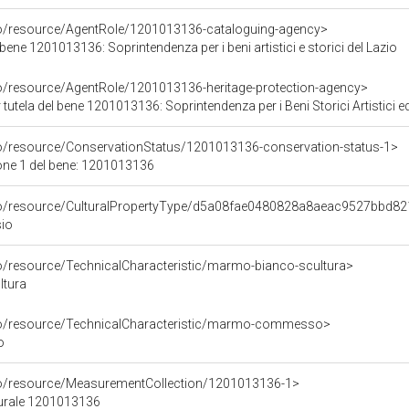
co/resource/AgentRole/1201013136-cataloguing-agency>
bene 1201013136: Soprintendenza per i beni artistici e storici del Lazio
co/resource/AgentRole/1201013136-heritage-protection-agency>
tutela del bene 1201013136: Soprintendenza per i Beni Storici Artistici e
co/resource/ConservationStatus/1201013136-conservation-status-1>
one 1 del bene: 1201013136
rco/resource/CulturalPropertyType/d5a08fae0480828a8aeac9527bbd82
sio
co/resource/TechnicalCharacteristic/marmo-bianco-scultura>
ltura
rco/resource/TechnicalCharacteristic/marmo-commesso>
o
co/resource/MeasurementCollection/1201013136-1>
turale 1201013136