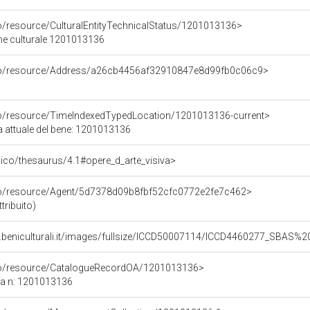
co/resource/CulturalEntityTechnicalStatus/1201013136>
ene culturale 1201013136
rco/resource/Address/a26cb4456af32910847e8d99fb0c06c9>
co/resource/TimeIndexedTypedLocation/1201013136-current>
a attuale del bene: 1201013136
it/pico/thesaurus/4.1#opere_d_arte_visiva>
rco/resource/Agent/5d7378d09b8fbf52cfc0772e2fe7c462>
ribuito)
b.beniculturali.it/images/fullsize/ICCD50007114/ICCD4460277_SBAS
rco/resource/CatalogueRecordOA/1201013136>
ca n: 1201013136