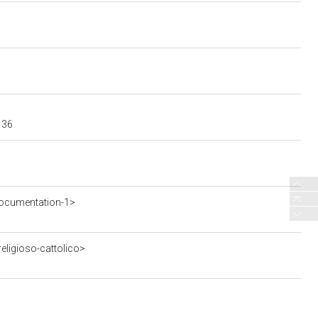
136
ocumentation-1>
eligioso-cattolico>