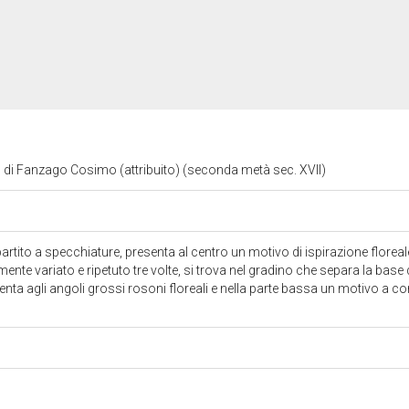
o di Fanzago Cosimo (attribuito) (seconda metà sec. XVII)
partito a specchiature, presenta al centro un motivo di ispirazione florea
nte variato e ripetuto tre volte, si trova nel gradino che separa la base 
senta agli angoli grossi rosoni floreali e nella parte bassa un motivo a co
o