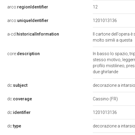
12
arco:
regionIdentifier
arco:
uniqueIdentifier
1201013136
a-cd:
historicalInformation
Il cartone dell'opera è
molto simili a questa
core:
description
In basso lo spazio, tri
stesso motivo, leggerme
profilo mistilineo, pre
due ghirlande
dc:
subject
decorazione a intarsi
dc:
coverage
Cassino (FR)
dc:
identifier
1201013136
dc:
type
decorazione a intarsi