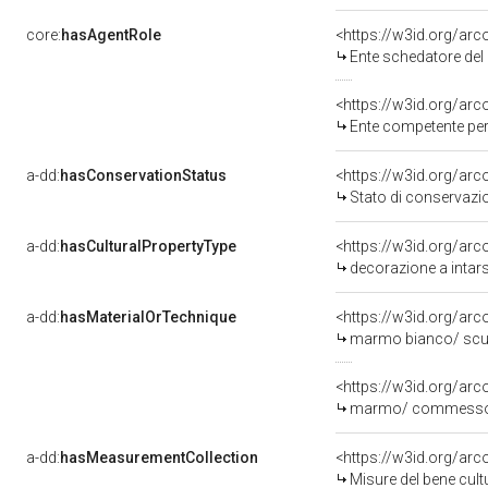
core:
hasAgentRole
<https://w3id.org/ar
Ente schedatore del 
<https://w3id.org/ar
Ente competente per 
a-dd:
hasConservationStatus
<https://w3id.org/ar
Stato di conservazi
a-dd:
hasCulturalPropertyType
<https://w3id.org/a
decorazione a intar
a-dd:
hasMaterialOrTechnique
<https://w3id.org/ar
marmo bianco/ scu
<https://w3id.org/a
marmo/ commess
a-dd:
hasMeasurementCollection
<https://w3id.org/ar
Misure del bene cul