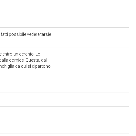
atti possibile vedere tarsie
le entro un cerchio. Lo
dalla cornice. Questa, dal
nchiglia da cui si dipartono