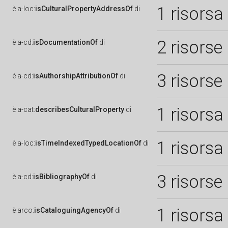
1 risorsa
è
a-loc:
isCulturalPropertyAddressOf
di
2 risorse
è
a-cd:
isDocumentationOf
di
3 risorse
è
a-cd:
isAuthorshipAttributionOf
di
1 risorsa
è
a-cat:
describesCulturalProperty
di
1 risorsa
è
a-loc:
isTimeIndexedTypedLocationOf
di
3 risorse
è
a-cd:
isBibliographyOf
di
1 risorsa
è
arco:
isCataloguingAgencyOf
di