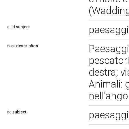
(Waddin
paesaggi
a-cd:
subject
Paesaggi:
core:
description
pescatori 
destra; v
Animali: 
nell'ango
paesaggi
dc:
subject