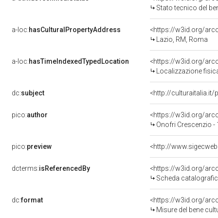
Stato tecnico del b
a-loc:
hasCulturalPropertyAddress
<https://w3id.org/a
Lazio, RM, Roma
a-loc:
hasTimeIndexedTypedLocation
<https://w3id.org/ar
Localizzazione fisic
dc:
subject
<http://culturaitalia.
pico:
author
<https://w3id.org/a
Onofri Crescenzio -
pico:
preview
dcterms:
isReferencedBy
<https://w3id.org/a
Scheda catalografi
dc:
format
<https://w3id.org/ar
Misure del bene cul