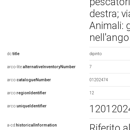
pescatori 
destra; v
Animali: 
nell'ango
dipinto
dc:
title
7
arco-lite:
alternativeInventoryNumber
01202474
arco:
catalogueNumber
12
arco:
regionIdentifier
1201202
arco:
uniqueIdentifier
Riferito 
a-cd:
historicalInformation