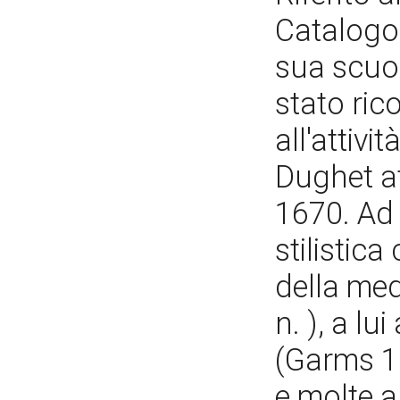
Catalogo
sua scuol
stato ri
all'attivi
Dughet at
1670. Ad
stilistica
della med
n. ), a lu
(Garms 19
e molte a