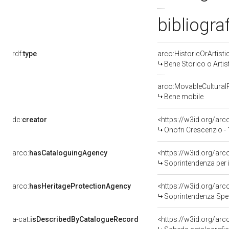
bibliogra
rdf:
type
arco:HistoricOrArtisti
Bene Storico o Artis
arco:MovableCultural
Bene mobile
dc:
creator
<https://w3id.org/a
Onofri Crescenzio -
arco:
hasCataloguingAgency
<https://w3id.org/a
Soprintendenza per i b
arco:
hasHeritageProtectionAgency
<https://w3id.org/a
Soprintendenza Spec
a-cat:
isDescribedByCatalogueRecord
<https://w3id.org/a