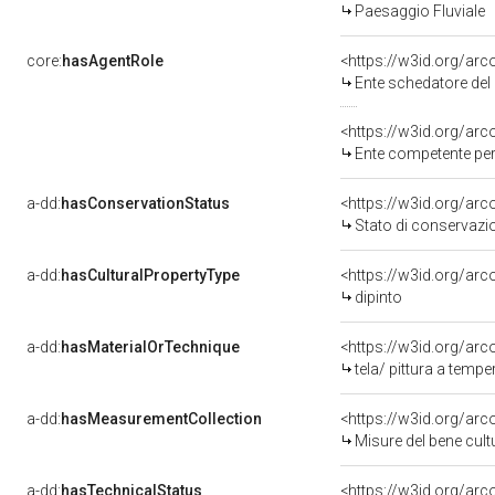
Paesaggio Fluviale
core:
hasAgentRole
<https://w3id.org/ar
Ente schedatore del 
<https://w3id.org/ar
Ente competente per tut
a-dd:
hasConservationStatus
<https://w3id.org/ar
Stato di conservazi
a-dd:
hasCulturalPropertyType
<https://w3id.org/a
dipinto
a-dd:
hasMaterialOrTechnique
<https://w3id.org/arc
tela/ pittura a tempe
a-dd:
hasMeasurementCollection
<https://w3id.org/ar
Misure del bene cul
a-dd:
hasTechnicalStatus
<https://w3id.org/ar