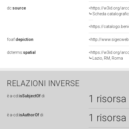
dc:
source
<https://w3id.org/a
Scheda catalografi
<https://catalogo.beni
foaf:
depiction
dcterms:
spatial
<https://w3id.org/a
Lazio, RM, Roma
RELAZIONI INVERSE
1 risorsa
è
a-cd:
isSubjectOf
di
1 risorsa
è
a-cd:
isAuthorOf
di