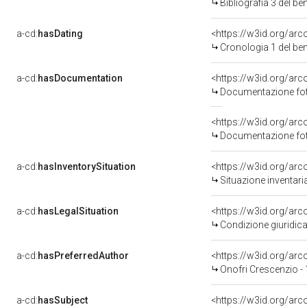
Bibliografia 3 del b
a-cd:
hasDating
<https://w3id.org/ar
Cronologia 1 del b
a-cd:
hasDocumentation
Documentazione foto
Documentazione foto
a-cd:
hasInventorySituation
<https://w3id.org/ar
Situazione inventar
a-cd:
hasLegalSituation
<https://w3id.org/arc
Condizione giuridica
a-cd:
hasPreferredAuthor
<https://w3id.org/a
Onofri Crescenzio -
a-cd:
hasSubject
<https://w3id.org/a