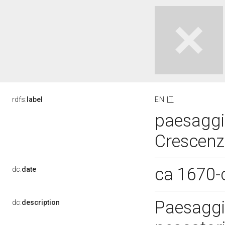
rdfs:
label
EN
IT
paesaggio
Crescenzi
ca 1670-
dc:
date
Paesaggi:
dc:
description