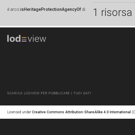
1 risorsa
è
arco:
isHeritageProtectionAgencyOf
di
SCARICA LODVIEW PER PUBBLICARE I TUOI DATI
Licensed under
Creative Commons Attribution-ShareAlike 4.0 International
(C