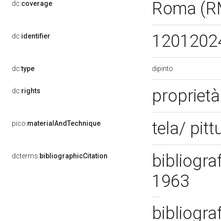
Roma (R
dc:
coverage
1201202
dc:
identifier
dipinto
dc:
type
proprietà
dc:
rights
tela/ pit
pico:
materialAndTechnique
bibliogra
dcterms:
bibliographicCitation
1963
bibliogra