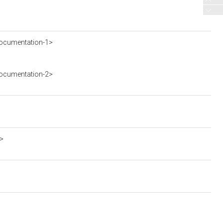
ocumentation-1>
ocumentation-2>
a>