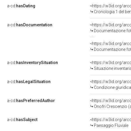
a-cd:
hasDating
<https://w3id.org/ar
Cronologia 1 del b
a-cd:
hasDocumentation
<https://w3id.org/a
Documentazione foto
<https://w3id.org/a
Documentazione foto
a-cd:
hasInventorySituation
<https://w3id.org/ar
Situazione inventar
a-cd:
hasLegalSituation
<https://w3id.org/arc
Condizione giuridica
a-cd:
hasPreferredAuthor
<https://w3id.org/a
Onofri Crescenzio (a
a-cd:
hasSubject
<https://w3id.org/a
Paesaggio Fluviale