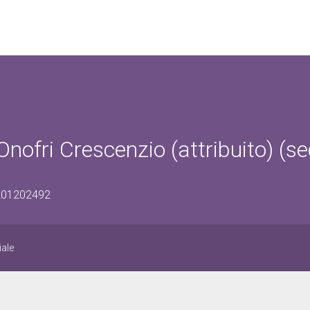
Onofri Crescenzio (attribuito) (se
1201202492
iale