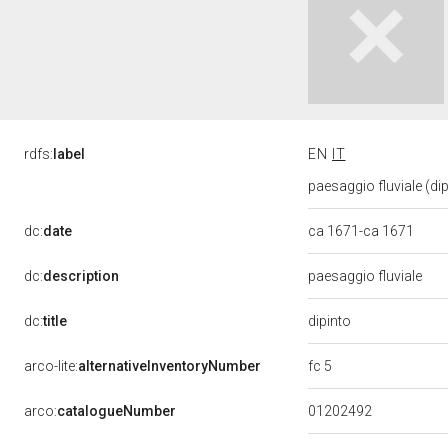
rdfs:
label
EN
IT
paesaggio fluviale (dip
dc:
date
ca 1671-ca 1671
dc:
description
paesaggio fluviale
dipinto
dc:
title
fc 5
arco-lite:
alternativeInventoryNumber
01202492
arco:
catalogueNumber