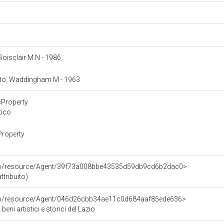
 Boisclair M.N - 1986
onto: Waddingham M - 1963
cProperty
tico
Property
rco/resource/Agent/39f73a008bbe43535d59db9cd6b2dac0>
ttribuito)
rco/resource/Agent/046d26cbb34ae11c0d684aaf85ede636>
eni artistici e storici del Lazio