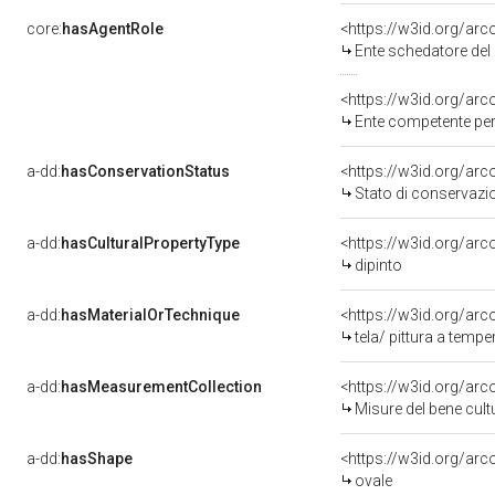
core:
hasAgentRole
<https://w3id.org/ar
Ente schedatore del 
<https://w3id.org/ar
Ente competente per
a-dd:
hasConservationStatus
<https://w3id.org/ar
Stato di conservazi
a-dd:
hasCulturalPropertyType
<https://w3id.org/a
dipinto
a-dd:
hasMaterialOrTechnique
<https://w3id.org/arc
tela/ pittura a tempe
a-dd:
hasMeasurementCollection
<https://w3id.org/ar
Misure del bene cul
a-dd:
hasShape
<https://w3id.org/arc
ovale