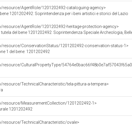
co/resource/AgentRole/1201202492-cataloguing-agency>
bene 1201202492: Soprintendenza per i beni artistici e storici del Lazio
co/resource/AgentRole/1201202492-heritage-protection-agency>
 tutela del bene 1201202492: Soprintendenza Speciale Archeologia, Bell
co/resource/ConservationStatus/1201202492-conservation-status-1>
one 1 del bene: 1201202492
rco/resource/CulturalPropertyType/54764e0bac66f48b0e7af57043f65a
o/resource/TechnicalCharacteristic/tela-pittura-a-tempera>
ra
co/resource/MeasurementCollection/1201202492-1>
turale 1201202492
o/resource/TechnicalCharacteristic/ovale>