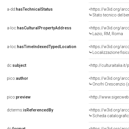
a-dd:
hasTechnicalStatus
<https://w3id.org/ar
Stato tecnico del b
a-loc:
hasCulturalPropertyAddress
<https://w3id.org/a
Lazio, RM, Roma
a-loc:
hasTimeIndexedTypedLocation
<https://w3id.org/ar
Localizzazione fisic
dc:
subject
<http://culturaitalia.
pico:
author
<https://w3id.org/a
Onofri Crescenzio (a
pico:
preview
<http://www.sigecwe
dcterms:
isReferencedBy
<https://w3id.org/a
Scheda catalografi
dc:
format
<https://w3id.org/ar