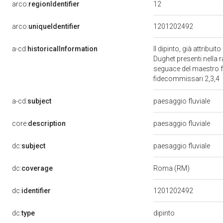
12
arco:
regionIdentifier
arco:
uniqueIdentifier
1201202492
a-cd:
historicalInformation
Il dipinto, già attribu
Dughet presenti nella r
seguace del maestro fr
fidecommissari 2,3,4
a-cd:
subject
paesaggio fluviale
core:
description
paesaggio fluviale
dc:
subject
paesaggio fluviale
dc:
coverage
Roma (RM)
dc:
identifier
1201202492
dipinto
dc:
type