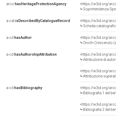
arco:
hasHeritageProtectionAgency
<https://w3id.org/a
Soprintendenza Spec
a-cat:
isDescribedByCatalogueRecord
<https://w3id.org/a
Scheda catalografi
a-cd:
hasAuthor
<https://w3id.org/a
Onofri Crescenzio (a
a-cd:
hasAuthorshipAttribution
<https://w3id.org/ar
Attribuzione di aut
<https://w3id.org/arc
Attribuzione superat
a-cd:
hasBibliography
<https://w3id.org/ar
Bibliografia 1 del b
<https://w3id.org/ar
Bibliografia 2 del b