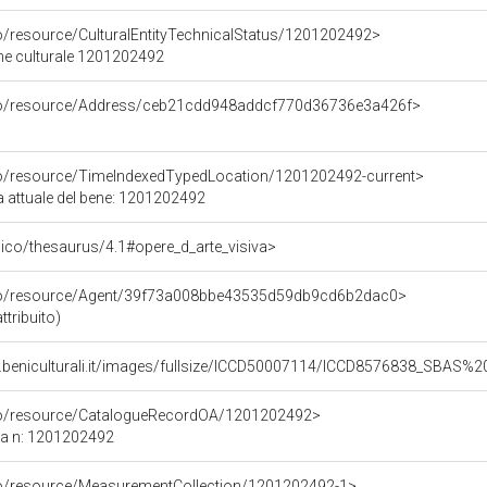
co/resource/CulturalEntityTechnicalStatus/1201202492>
ene culturale 1201202492
rco/resource/Address/ceb21cdd948addcf770d36736e3a426f>
co/resource/TimeIndexedTypedLocation/1201202492-current>
a attuale del bene: 1201202492
it/pico/thesaurus/4.1#opere_d_arte_visiva>
rco/resource/Agent/39f73a008bbe43535d59db9cd6b2dac0>
ttribuito)
b.beniculturali.it/images/fullsize/ICCD50007114/ICCD8576838_SBAS
rco/resource/CatalogueRecordOA/1201202492>
ca n: 1201202492
co/resource/MeasurementCollection/1201202492-1>