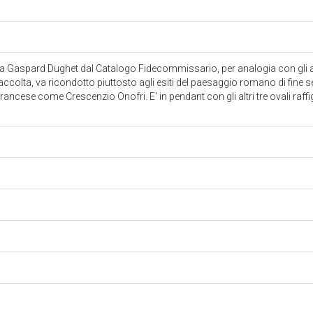
ito a Gaspard Dughet dal Catalogo Fidecommissario, per analogia con gli al
accolta, va ricondotto piuttosto agli esiti del paesaggio romano di fine s
ancese come Crescenzio Onofri. E' in pendant con gli altri tre ovali raff