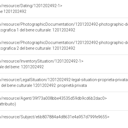
co/resource/Dating/1201202492-1>
ene 1201202492
rco/resource/PhotographicDocumentation/1201202492-photographic-d
grafica 1 del bene culturale: 1201202492
rco/resource/PhotographicDocumentation/1201202492-photographic-d
grafica 2 del bene culturale: 1201202492
co/resource/InventorySituation/1201202492-1>
iale del bene: 1201202492
o/resource/LegalSituation/1201202492-legal-situation-proprieta-privat
 del bene culturale 1201202492: proprietà privata
rco/resource/Agent/39f73a008bbe43535d59db9cd6b2dac0>
ttribuito)
rco/resource/Subject/e6b807884a4d8631e4a957d799fe9655>