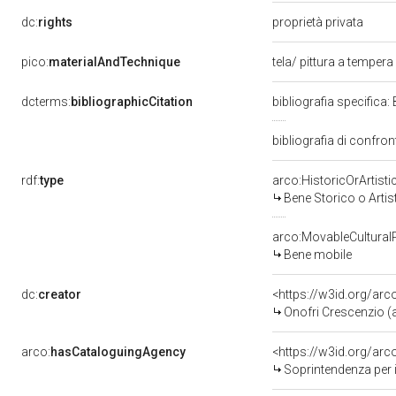
dc:
rights
proprietà privata
pico:
materialAndTechnique
tela/ pittura a tempera
dcterms:
bibliographicCitation
bibliografia specifica:
bibliografia di confr
rdf:
type
arco:HistoricOrArtisti
Bene Storico o Artis
arco:MovableCultural
Bene mobile
dc:
creator
<https://w3id.org/a
Onofri Crescenzio (a
arco:
hasCataloguingAgency
<https://w3id.org/a
Soprintendenza per i b