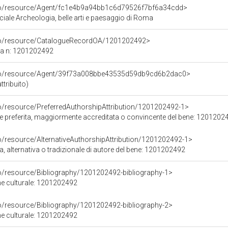
rco/resource/Agent/fc1e4b9a94bb1c6d79526f7bf6a34cdd>
iale Archeologia, belle arti e paesaggio di Roma
rco/resource/CatalogueRecordOA/1201202492>
ca n: 1201202492
rco/resource/Agent/39f73a008bbe43535d59db9cd6b2dac0>
ttribuito)
co/resource/PreferredAuthorshipAttribution/1201202492-1>
ore preferita, maggiormente accreditata o convincente del bene: 1201202
o/resource/AlternativeAuthorshipAttribution/1201202492-1>
a, alternativa o tradizionale di autore del bene: 1201202492
co/resource/Bibliography/1201202492-bibliography-1>
ene culturale: 1201202492
co/resource/Bibliography/1201202492-bibliography-2>
ene culturale: 1201202492