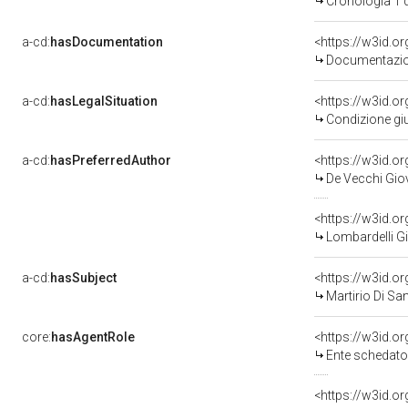
Cronologia 1 
a-cd:
hasDocumentation
Documentazion
a-cd:
hasLegalSituation
<https://w3id.o
Condizione giu
a-cd:
hasPreferredAuthor
<https://w3id.
De Vecchi Giov
<https://w3id.
Lombardelli Gi
a-cd:
hasSubject
<https://w3id.
Martirio Di Sa
core:
hasAgentRole
<https://w3id.
Ente schedatore del ben
<https://w3id.o