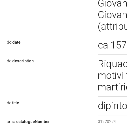
Giovann
Giovan
(attrib
ca 157
dc:
date
Riquad
dc:
description
motivi
martir
dipint
dc:
title
01220224
arco:
catalogueNumber