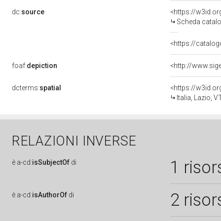
dc:
source
<https://w3id.
Scheda catalo
<https://catalog
foaf:
depiction
dcterms:
spatial
<https://w3id.
Italia, Lazio, V
RELAZIONI INVERSE
1 risor
è
a-cd:
isSubjectOf
di
2 risor
è
a-cd:
isAuthorOf
di