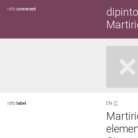
dipint
rdfs:
comment
Martir
rdfs:
label
EN
IT
Martir
elemen