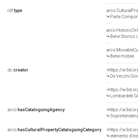
rdf:
type
arco:CulturalP
Parte Compone
arco:HistoricOrA
Bene Storico o
arco:MovableCul
Bene mobile
dc:
creator
<https://w3id.
De Vecchi Giov
<https://w3id.
Lombardelli Gi
arco:
hasCataloguingAgency
<https://w3id.
Soprintendenza pe
arco:
hasCulturalPropertyCataloguingCategory
<https://w3id.o
elemento d'in