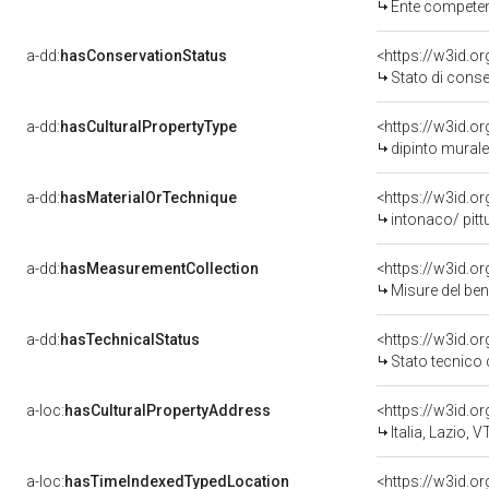
Ente competente per tutel
a-dd:
hasConservationStatus
<https://w3id.o
Stato di cons
a-dd:
hasCulturalPropertyType
<https://w3id.
dipinto murale
a-dd:
hasMaterialOrTechnique
<https://w3id.o
intonaco/ pitt
a-dd:
hasMeasurementCollection
<https://w3id.
Misure del be
a-dd:
hasTechnicalStatus
<https://w3id.o
Stato tecnico
a-loc:
hasCulturalPropertyAddress
<https://w3id.
Italia, Lazio, V
a-loc:
hasTimeIndexedTypedLocation
<https://w3id.