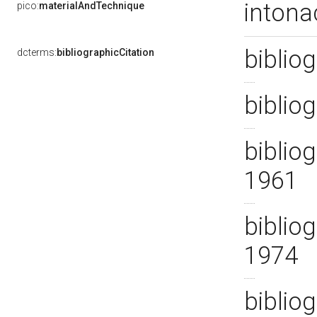
intona
pico:
materialAndTechnique
bibliog
dcterms:
bibliographicCitation
bibliog
bibliog
1961
bibliog
1974
bibliog