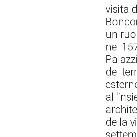
visita 
Boncom
un ruo
nel 157
Palazz
del ter
esterno
all'ins
archite
della v
settem