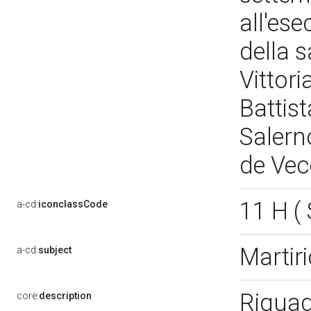
all'ese
della 
Vittori
Battis
Salern
de Vec
11 H 
a-cd:
iconclassCode
Martir
a-cd:
subject
Riquad
core:
description