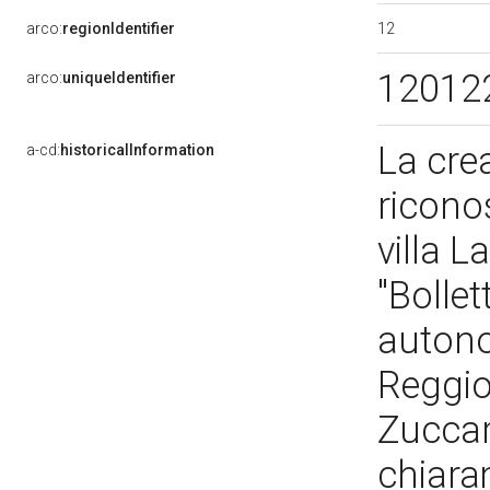
12
arco:
regionIdentifier
12012
arco:
uniqueIdentifier
La crea
a-cd:
historicalInformation
riconos
villa L
"Bollet
autono
Reggio
Zuccar
chiaram