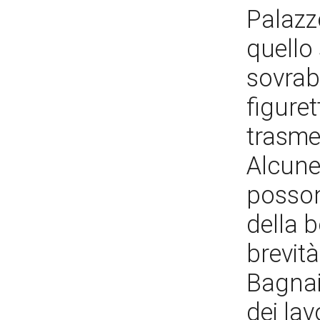
Palazz
quello
sovrab
figure
trasmet
Alcune 
posson
della 
brevità
Bagnaia
dei lav