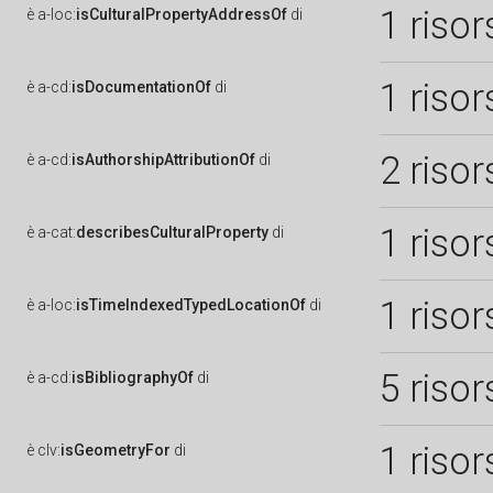
1 risor
è
a-loc:
isCulturalPropertyAddressOf
di
1 risor
è
a-cd:
isDocumentationOf
di
2 risor
è
a-cd:
isAuthorshipAttributionOf
di
1 risor
è
a-cat:
describesCulturalProperty
di
1 risor
è
a-loc:
isTimeIndexedTypedLocationOf
di
5 risor
è
a-cd:
isBibliographyOf
di
1 risor
è
clv:
isGeometryFor
di