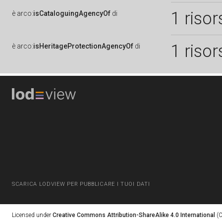
1 risor
è
arco:
isCataloguingAgencyOf
di
1 risor
è
arco:
isHeritageProtectionAgencyOf
di
SCARICA LODVIEW PER PUBBLICARE I TUOI DATI
Licensed under
Creative Commons Attribution-ShareAlike 4.0 International
(C