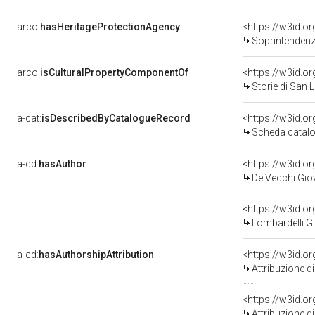
arco:
hasHeritageProtectionAgency
<https://w3id.
Soprintendenza pe
arco:
isCulturalPropertyComponentOf
<https://w3id.o
Storie di San Lorenzo (deco
a-cat:
isDescribedByCatalogueRecord
<https://w3id.
Scheda catalo
a-cd:
hasAuthor
<https://w3id.
De Vecchi Giov
<https://w3id.
Lombardelli Gi
a-cd:
hasAuthorshipAttribution
<https://w3id.o
Attribuzione d
<https://w3id.o
Attribuzione d