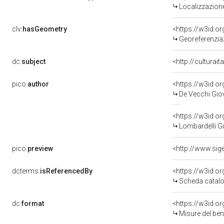
Localizzazione
clv:
hasGeometry
<https://w3id.
Georeferenziaz
dc:
subject
<http://culturai
pico:
author
<https://w3id.
De Vecchi Giov
<https://w3id.
Lombardelli Gi
pico:
preview
dcterms:
isReferencedBy
<https://w3id.
Scheda catalo
dc:
format
<https://w3id.
Misure del be