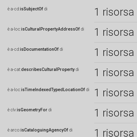
1 risorsa
è
a-cd:
isSubjectOf
di
1 risorsa
è
a-loc:
isCulturalPropertyAddressOf
di
1 risorsa
è
a-cd:
isDocumentationOf
di
1 risorsa
è
a-cat:
describesCulturalProperty
di
1 risorsa
è
a-loc:
isTimeIndexedTypedLocationOf
di
1 risorsa
è
clv:
isGeometryFor
di
1 risorsa
è
arco:
isCataloguingAgencyOf
di