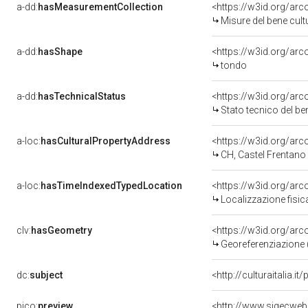
a-dd:
hasMeasurementCollection
<https://w3id.org/ar
Misure del bene cul
a-dd:
hasShape
<https://w3id.org/arc
tondo
a-dd:
hasTechnicalStatus
<https://w3id.org/ar
Stato tecnico del b
a-loc:
hasCulturalPropertyAddress
<https://w3id.org/a
CH, Castel Frentano
a-loc:
hasTimeIndexedTypedLocation
<https://w3id.org/ar
Localizzazione fisi
clv:
hasGeometry
<https://w3id.org/ar
Georeferenziazione 
dc:
subject
<http://culturaitalia.
pico:
preview
<http://www.sigecweb