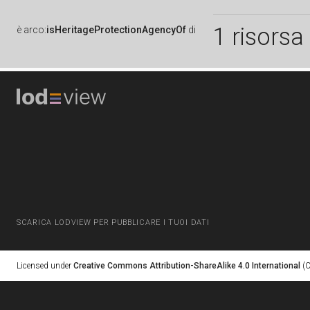
1 risorsa
è
arco:
isHeritageProtectionAgencyOf
di
SCARICA LODVIEW PER PUBBLICARE I TUOI DATI
Licensed under
Creative Commons Attribution-ShareAlike 4.0 International
(C