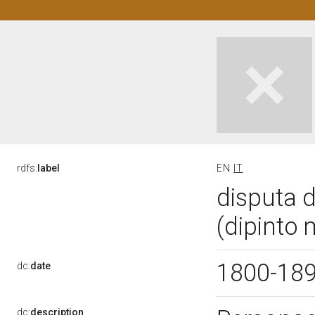
rdfs:
label
EN
IT
disputa d
(dipinto 
1800-18
dc:
date
dc:
description