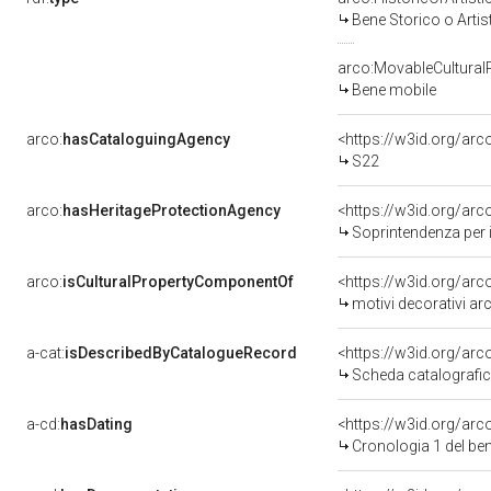
Bene Storico o Artis
arco:MovableCultural
Bene mobile
arco:
hasCataloguingAgency
<https://w3id.org/a
S22
arco:
hasHeritageProtectionAgency
<https://w3id.org/a
Soprintendenza per i
arco:
isCulturalPropertyComponentOf
<https://w3id.org/ar
motivi decorativi archi
a-cat:
isDescribedByCatalogueRecord
<https://w3id.org/a
Scheda catalografi
a-cd:
hasDating
<https://w3id.org/ar
Cronologia 1 del b