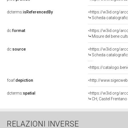
dcterms:
isReferencedBy
<https://w3id.org/a
Scheda catalografi
dc:
format
<https://w3id.org/ar
Misure del bene cul
dc:
source
<https://w3id.org/a
Scheda catalografi
<https://catalogo.beni
foaf:
depiction
<http://www.sigecweb
dcterms:
spatial
<https://w3id.org/a
CH, Castel Frentano
RELAZIONI INVERSE