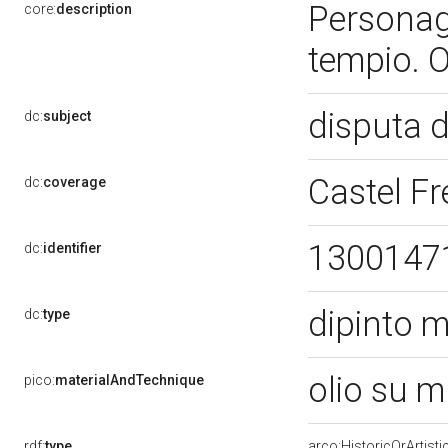
Personagg
core:
description
tempio. Og
disputa d
dc:
subject
Castel F
dc:
coverage
1300147
dc:
identifier
dipinto 
dc:
type
olio su 
pico:
materialAndTechnique
rdf:
type
arco:HistoricOrArtisti