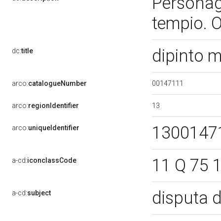
Personagg
tempio. Og
dipinto 
dc:
title
00147111
arco:
catalogueNumber
13
arco:
regionIdentifier
1300147
arco:
uniqueIdentifier
11 Q 75 1
a-cd:
iconclassCode
disputa d
a-cd:
subject