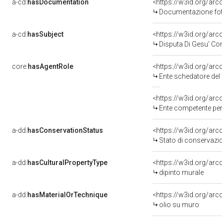
a-cd:
hasDocumentation
Documentazione foto
a-cd:
hasSubject
<https://w3id.org/a
Disputa Di Gesu' Con
core:
hasAgentRole
<https://w3id.org/ar
Ente schedatore del bene 
<https://w3id.org/ar
Ente competente per tutela
a-dd:
hasConservationStatus
<https://w3id.org/ar
Stato di conservazi
a-dd:
hasCulturalPropertyType
<https://w3id.org/a
dipinto murale
a-dd:
hasMaterialOrTechnique
<https://w3id.org/arc
olio su muro