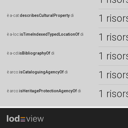
1 risor
è
a-cat:
describesCulturalProperty
di
1 risor
è
a-loc:
isTimeIndexedTypedLocationOf
di
1 risor
è
a-cd:
isBibliographyOf
di
1 risor
è
arco:
isCataloguingAgencyOf
di
1 risor
è
arco:
isHeritageProtectionAgencyOf
di