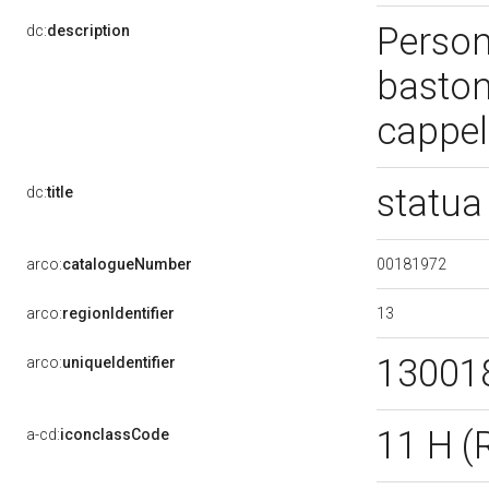
Person
dc:
description
baston
cappel
statua
dc:
title
00181972
arco:
catalogueNumber
13
arco:
regionIdentifier
13001
arco:
uniqueIdentifier
11 H 
a-cd:
iconclassCode