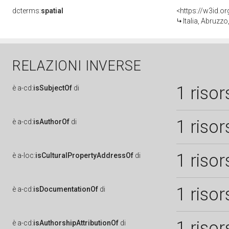
dcterms:
spatial
<https://w3id.
Italia, Abruzz
RELAZIONI INVERSE
1 risor
è
a-cd:
isSubjectOf
di
1 risor
è
a-cd:
isAuthorOf
di
1 risor
è
a-loc:
isCulturalPropertyAddressOf
di
1 risor
è
a-cd:
isDocumentationOf
di
1 risor
è
a-cd:
isAuthorshipAttributionOf
di