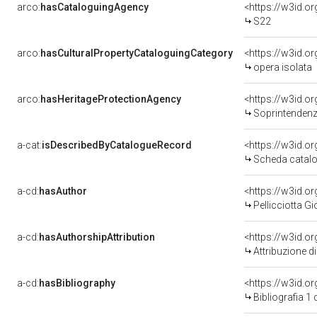
arco:
hasCataloguingAgency
<https://w3id.
S22
arco:
hasCulturalPropertyCataloguingCategory
<https://w3id.o
opera isolata
arco:
hasHeritageProtectionAgency
<https://w3id.
Soprintendenza
a-cat:
isDescribedByCatalogueRecord
<https://w3id.
Scheda catalo
a-cd:
hasAuthor
<https://w3id.
Pellicciotta Gi
a-cd:
hasAuthorshipAttribution
<https://w3id.o
Attribuzione d
a-cd:
hasBibliography
<https://w3id.o
Bibliografia 1