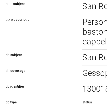
San R
a-cd:
subject
Person
core:
description
baston
cappel
San R
dc:
subject
Gesso
dc:
coverage
13001
dc:
identifier
statua
dc:
type