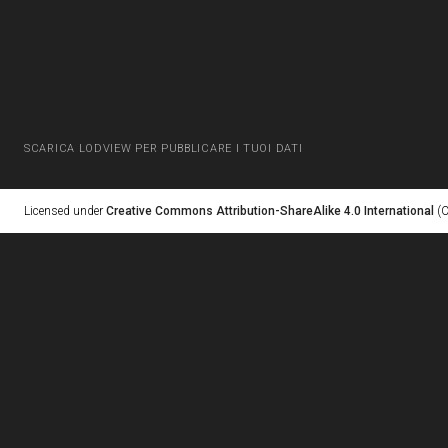
SCARICA LODVIEW PER PUBBLICARE I TUOI DATI
Licensed under
Creative Commons Attribution-ShareAlike 4.0 International
(C