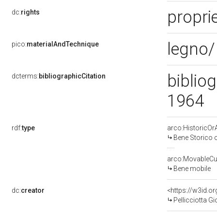
proprie
dc:
rights
legno/
pico:
materialAndTechnique
bibliog
dcterms:
bibliographicCitation
1964
rdf:
type
arco:HistoricOrA
Bene Storico o
arco:MovableCul
Bene mobile
dc:
creator
<https://w3id.
Pellicciotta Gi