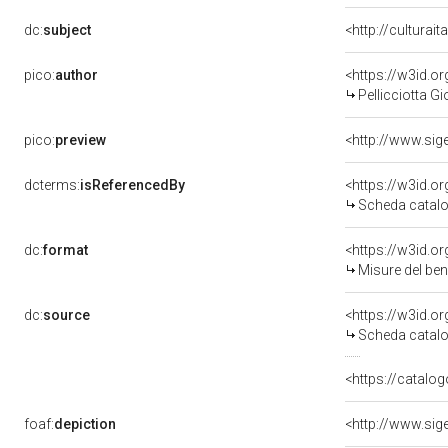
dc:
subject
<http://culturai
pico:
author
<https://w3id.
Pellicciotta Gi
pico:
preview
<http://www.sig
dcterms:
isReferencedBy
<https://w3id.
Scheda catalo
dc:
format
<https://w3id.
Misure del be
dc:
source
<https://w3id.
Scheda catalo
<https://catalog
foaf:
depiction
<http://www.sig