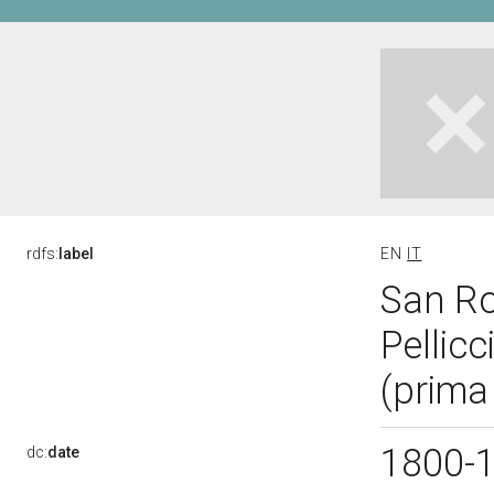
rdfs:
label
EN
IT
San Ro
Pellicc
(prima
1800-
dc:
date