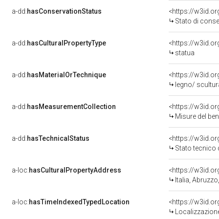
a-dd:
hasConservationStatus
<https://w3id.o
Stato di cons
a-dd:
hasCulturalPropertyType
<https://w3id.
statua
a-dd:
hasMaterialOrTechnique
<https://w3id.o
legno/ scultur
a-dd:
hasMeasurementCollection
<https://w3id.
Misure del be
a-dd:
hasTechnicalStatus
<https://w3id.o
Stato tecnico
a-loc:
hasCulturalPropertyAddress
<https://w3id.
Italia, Abruzz
a-loc:
hasTimeIndexedTypedLocation
<https://w3id.
Localizzazione