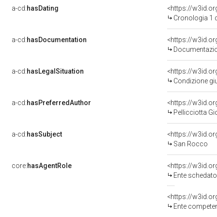
a-cd:
hasDating
<https://w3id.
Cronologia 1 
a-cd:
hasDocumentation
Documentazion
a-cd:
hasLegalSituation
Condizione giu
a-cd:
hasPreferredAuthor
<https://w3id.
Pellicciotta Gi
a-cd:
hasSubject
<https://w3id.
San Rocco
core:
hasAgentRole
<https://w3id.
Ente schedatore de
<https://w3id.o
Ente competente per