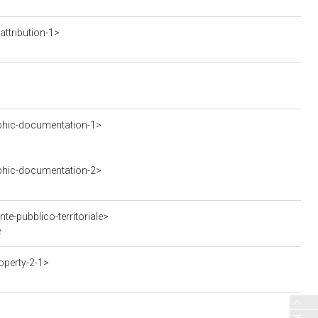
ttribution-1>
phic-documentation-1>
phic-documentation-2>
te-pubblico-territoriale>
e
operty-2-1>