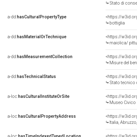
Stato di cons
a-dd:
hasCulturalPropertyType
<https://w3id.
bottiglia
a-dd:
hasMaterialOrTechnique
<https://w3id.o
maiolica/ pitt
a-dd:
hasMeasurementCollection
<https://w3id.
Misure del be
a-dd:
hasTechnicalStatus
<https://w3id.o
Stato tecnico
a-loc:
hasCulturalInstituteOrSite
<https://w3id.o
Museo Civico
a-loc:
hasCulturalPropertyAddress
<https://w3id.
Italia, Abruzz
a-loc:
hasTimeIndexedTypedLocation
<https://w3id.