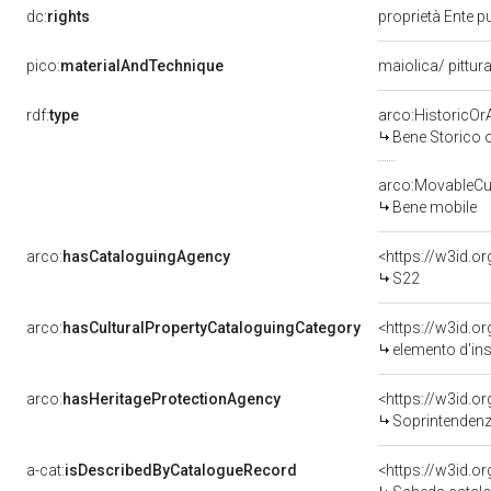
dc:
rights
proprietà Ente pu
pico:
materialAndTechnique
maiolica/ pittur
rdf:
type
arco:HistoricOrA
Bene Storico o
arco:MovableCul
Bene mobile
arco:
hasCataloguingAgency
<https://w3id.
S22
arco:
hasCulturalPropertyCataloguingCategory
<https://w3id.o
elemento d'in
arco:
hasHeritageProtectionAgency
<https://w3id.
Soprintendenza
a-cat:
isDescribedByCatalogueRecord
<https://w3id.