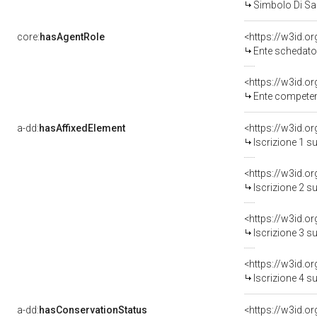
Simbolo Di Sa
core:
hasAgentRole
<https://w3id.
Ente schedator
<https://w3id.o
Ente competent
a-dd:
hasAffixedElement
<https://w3id.o
Iscrizione 1 s
<https://w3id.o
Iscrizione 2 s
<https://w3id.o
Iscrizione 3 s
<https://w3id.o
Iscrizione 4 s
a-dd:
hasConservationStatus
<https://w3id.o