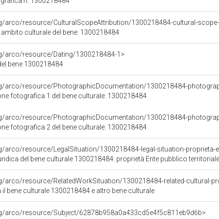
grafica n: 1300218484
rg/arco/resource/CulturalScopeAttribution/1300218484-cultural-scope-a
i ambito culturale del bene: 1300218484
org/arco/resource/Dating/1300218484-1>
del bene 1300218484
org/arco/resource/PhotographicDocumentation/1300218484-photogra
e fotografica 1 del bene culturale: 1300218484
org/arco/resource/PhotographicDocumentation/1300218484-photogra
e fotografica 2 del bene culturale: 1300218484
g/arco/resource/LegalSituation/1300218484-legal-situation-proprieta-en
ridica del bene culturale 1300218484: proprietà Ente pubblico territorial
rg/arco/resource/RelatedWorkSituation/1300218484-related-cultural-pr
a il bene culturale 1300218484 e altro bene culturale
org/arco/resource/Subject/62878b958a0a433cd5e4f5c811eb9d6b>