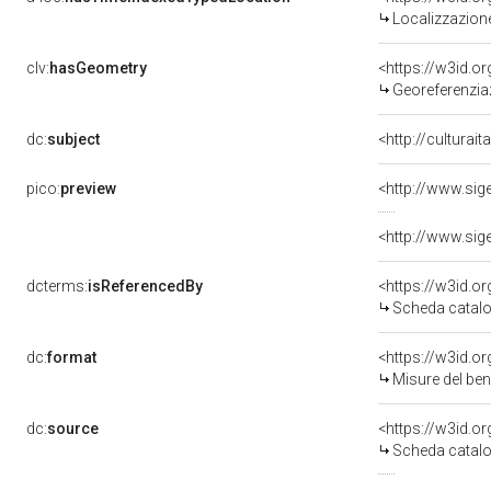
Localizzazione
clv:
hasGeometry
<https://w3id.
Georeferenzia
dc:
subject
<http://culturai
pico:
preview
<http://www.sig
<http://www.sig
dcterms:
isReferencedBy
<https://w3id.
Scheda catalo
dc:
format
<https://w3id.
Misure del be
dc:
source
<https://w3id.
Scheda catalo