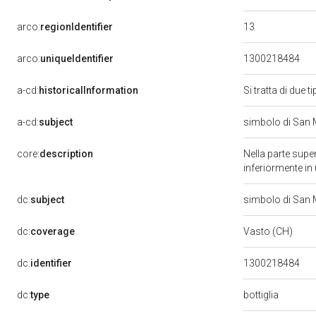
13
arco:
regionIdentifier
arco:
uniqueIdentifier
1300218484
a-cd:
historicalInformation
Si tratta di due 
a-cd:
subject
simbolo di San 
core:
description
Nella parte superi
inferiormente in
dc:
subject
simbolo di San 
dc:
coverage
Vasto (CH)
dc:
identifier
1300218484
dc:
type
bottiglia