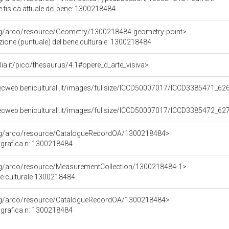
 fisica attuale del bene: 1300218484
org/arco/resource/Geometry/1300218484-geometry-point>
zione (puntuale) del bene culturale: 1300218484
talia.it/pico/thesaurus/4.1#opere_d_arte_visiva>
ecweb.beniculturali.it/images/fullsize/ICCD50007017/ICCD3385471_626
ecweb.beniculturali.it/images/fullsize/ICCD50007017/ICCD3385472_627
org/arco/resource/CatalogueRecordOA/1300218484>
grafica n: 1300218484
org/arco/resource/MeasurementCollection/1300218484-1>
ne culturale 1300218484
org/arco/resource/CatalogueRecordOA/1300218484>
grafica n: 1300218484