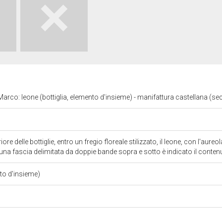
arco: leone (bottiglia, elemento d'insieme) - manifattura castellana (sec
ore delle bottiglie, entro un fregio floreale stilizzato, il leone, con l'aureo
 una fascia delimitata da doppie bande sopra e sotto è indicato il contenu
nto d'insieme)