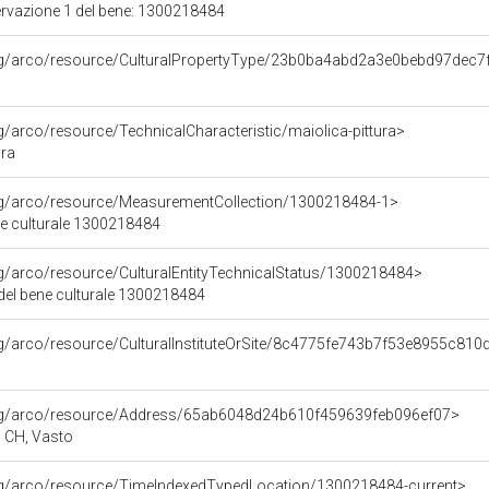
ervazione 1 del bene: 1300218484
org/arco/resource/CulturalPropertyType/23b0ba4abd2a3e0bebd97dec
rg/arco/resource/TechnicalCharacteristic/maiolica-pittura>
ura
org/arco/resource/MeasurementCollection/1300218484-1>
ne culturale 1300218484
rg/arco/resource/CulturalEntityTechnicalStatus/1300218484>
 del bene culturale 1300218484
rg/arco/resource/CulturalInstituteOrSite/8c4775fe743b7f53e8955c81
org/arco/resource/Address/65ab6048d24b610f459639feb096ef07>
o, CH, Vasto
org/arco/resource/TimeIndexedTypedLocation/1300218484-current>