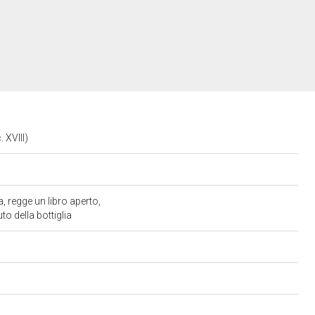
. XVIII)
la, regge un libro aperto,
to della bottiglia