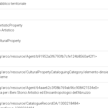
bblico territoriale
a
rtisticProperty
 Artistico
turalProperty
org/arco/resource/Agent/b91952a3f6793fb7cfe124b8560a42f1>
rg/arco/resource/CulturalPropertyCataloguingCategory/elemento-dins
sieme
org/arco/resource/Agent/64aae62c3f08b769ab96c908421534e0>
 per i Beni Storici Artistici ed Etnoantropologici dell'Abruzzo
org/arco/resource/CatalogueRecordOA/1300218484>