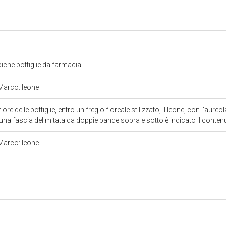
tipiche bottiglie da farmacia
Marco: leone
ore delle bottiglie, entro un fregio floreale stilizzato, il leone, con l'aureo
 una fascia delimitata da doppie bande sopra e sotto è indicato il contenu
Marco: leone