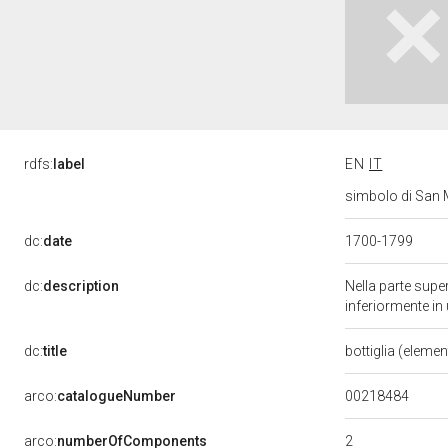
rdfs:
label
EN
IT
simbolo di San M
dc:
date
1700-1799
dc:
description
Nella parte superi
inferiormente in
dc:
title
bottiglia (eleme
00218484
arco:
catalogueNumber
2
arco:
numberOfComponents