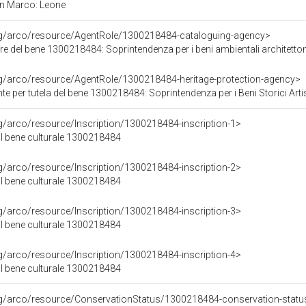
n Marco: Leone
org/arco/resource/AgentRole/1300218484-cataloguing-agency>
e del bene 1300218484: Soprintendenza per i beni ambientali architettonici
rg/arco/resource/AgentRole/1300218484-heritage-protection-agency>
e per tutela del bene 1300218484: Soprintendenza per i Beni Storici Arti
rg/arco/resource/Inscription/1300218484-inscription-1>
ul bene culturale 1300218484
rg/arco/resource/Inscription/1300218484-inscription-2>
ul bene culturale 1300218484
rg/arco/resource/Inscription/1300218484-inscription-3>
ul bene culturale 1300218484
rg/arco/resource/Inscription/1300218484-inscription-4>
ul bene culturale 1300218484
rg/arco/resource/ConservationStatus/1300218484-conservation-statu