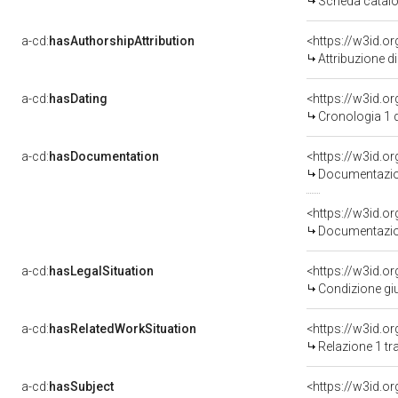
Scheda catalo
a-cd:
hasAuthorshipAttribution
<https://w3id.o
Attribuzione d
a-cd:
hasDating
<https://w3id.
Cronologia 1 
a-cd:
hasDocumentation
<https://w3id.
Documentazion
<https://w3id.
Documentazion
a-cd:
hasLegalSituation
<https://w3id.or
Condizione giu
a-cd:
hasRelatedWorkSituation
<https://w3id.o
Relazione 1 tr
a-cd:
hasSubject
<https://w3id.