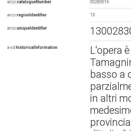
00283014
arco:
catalogueNumber
13
arco:
regionIdentifier
1300283
arco:
uniqueIdentifier
L'opera è
a-cd:
historicalInformation
Tamagnini
basso a d
parzialme
in altri 
medesimo 
provincia 