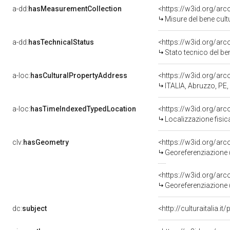
a-dd:
hasMeasurementCollection
<https://w3id.org/ar
Misure del bene cul
a-dd:
hasTechnicalStatus
<https://w3id.org/ar
Stato tecnico del b
a-loc:
hasCulturalPropertyAddress
<https://w3id.org/a
ITALIA, Abruzzo, P
a-loc:
hasTimeIndexedTypedLocation
<https://w3id.org/ar
Localizzazione fisic
clv:
hasGeometry
<https://w3id.org/ar
Georeferenziazione 
<https://w3id.org/ar
Georeferenziazione 
dc:
subject
<http://culturaitalia.