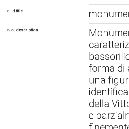
monument
a-cd:
title
Monument
core:
description
caratteri
bassorilie
forma di 
una figur
identific
della Vit
e parzial
finemente