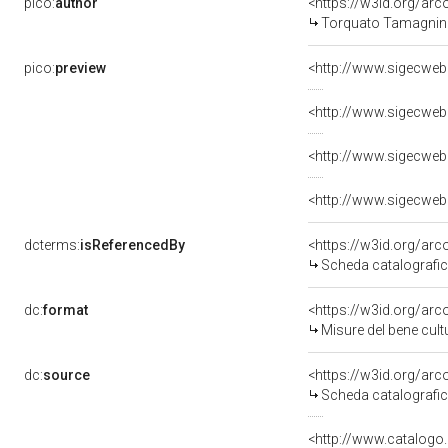
pico:
author
<https://w3id.org/a
Torquato Tamagnin
pico:
preview
<http://www.sigecweb
<http://www.sigecweb
<http://www.sigecweb
<http://www.sigecweb
dcterms:
isReferencedBy
<https://w3id.org/a
Scheda catalografi
dc:
format
<https://w3id.org/ar
Misure del bene cul
dc:
source
<https://w3id.org/a
Scheda catalografi
<http://www.catalogo