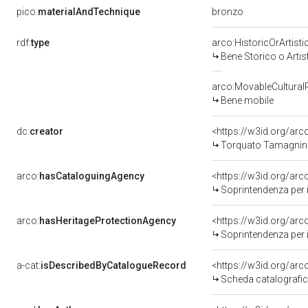
bronzo
pico:
materialAndTechnique
rdf:
type
arco:HistoricOrArtisti
Bene Storico o Artis
arco:MovableCultural
Bene mobile
dc:
creator
<https://w3id.org/a
Torquato Tamagnin
arco:
hasCataloguingAgency
<https://w3id.org/a
Soprintendenza per i
arco:
hasHeritageProtectionAgency
<https://w3id.org/a
Soprintendenza per i
a-cat:
isDescribedByCatalogueRecord
<https://w3id.org/a
Scheda catalografi