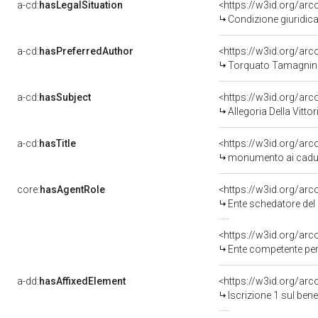
a-cd:
hasLegalSituation
Condizione giuridica
a-cd:
hasPreferredAuthor
<https://w3id.org/a
Torquato Tamagnin
a-cd:
hasSubject
<https://w3id.org/a
Allegoria Della Vitt
a-cd:
hasTitle
<https://w3id.org/ar
monumento ai cadu
core:
hasAgentRole
<https://w3id.org/ar
Ente schedatore de
<https://w3id.org/ar
Ente competente per
a-dd:
hasAffixedElement
<https://w3id.org/arc
Iscrizione 1 sul be