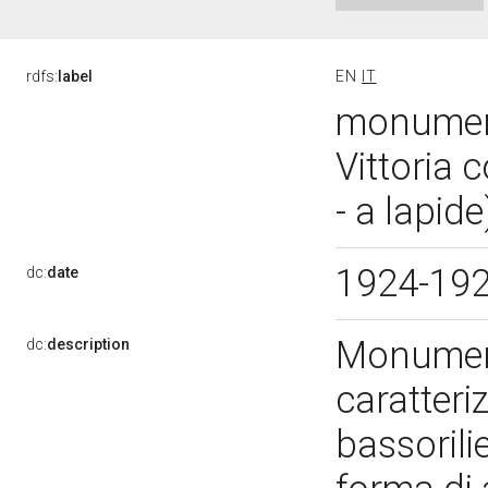
rdfs:
label
EN
IT
monumento
Vittoria
- a lapid
1924-19
dc:
date
Monument
dc:
description
caratteri
bassorilie