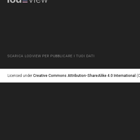
SCARICA LODVIEW PER PUBBLICARE I TUOI DATI
Licensed under
Creative Commons Attribution-ShareAlike 4.0 International
(C