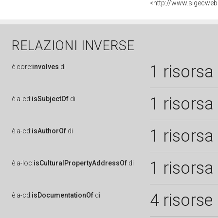
<http://www.sigecweb
RELAZIONI INVERSE
1 risorsa
è
core:
involves
di
1 risorsa
è
a-cd:
isSubjectOf
di
1 risorsa
è
a-cd:
isAuthorOf
di
1 risorsa
è
a-loc:
isCulturalPropertyAddressOf
di
4 risorse
è
a-cd:
isDocumentationOf
di