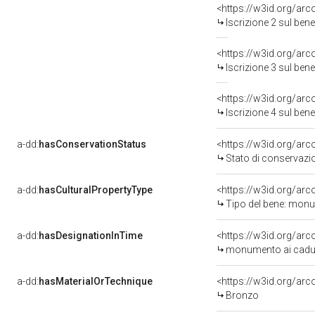
<https://w3id.org/arc
Iscrizione 2 sul be
<https://w3id.org/arc
Iscrizione 3 sul be
<https://w3id.org/arc
Iscrizione 4 sul be
a-dd:
hasConservationStatus
<https://w3id.org/ar
Stato di conservazi
a-dd:
hasCulturalPropertyType
<https://w3id.org/ar
Tipo del bene: monu
a-dd:
hasDesignationInTime
monumento ai caduti
a-dd:
hasMaterialOrTechnique
<https://w3id.org/ar
Bronzo