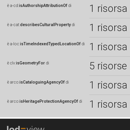
1 risorsa
è
a-cd:
isAuthorshipAttributionOf
di
1 risorsa
è
a-cat:
describesCulturalProperty
di
1 risorsa
è
a-loc:
isTimeIndexedTypedLocationOf
di
5 risorse
è
clv:
isGeometryFor
di
1 risorsa
è
arco:
isCataloguingAgencyOf
di
1 risorsa
è
arco:
isHeritageProtectionAgencyOf
di