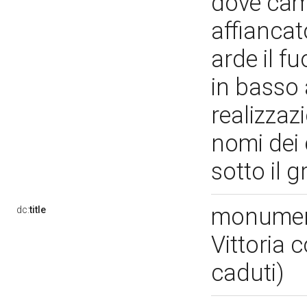
dove camp
affiancato
arde il f
in basso 
realizzazi
nomi dei 
sotto il 
monumento
dc:
title
Vittoria
caduti)