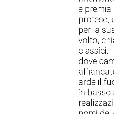
e premia 
protese, 
per la sua
volto, ch
classici. 
dove camp
affiancato
arde il f
in basso 
realizzazi
nomi dei 