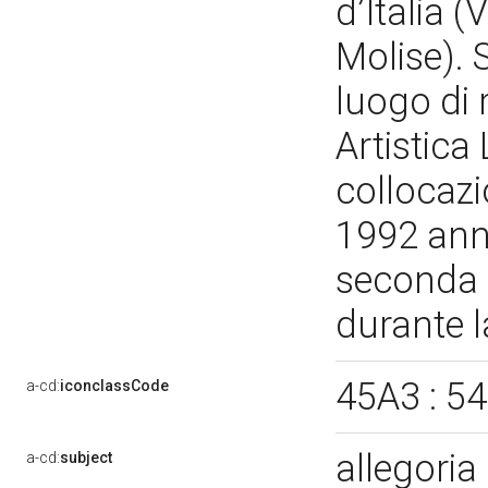
d’Italia (
Molise). S
luogo di 
Artistica
collocazi
1992 anno
seconda l
durante 
45A3 : 5
a-cd:
iconclassCode
allegoria
a-cd:
subject