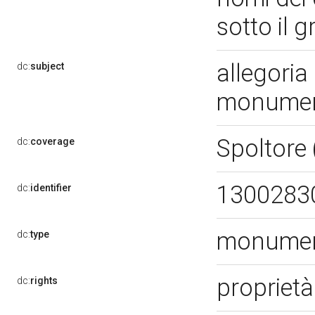
sotto il 
allegoria
dc:
subject
monument
Spoltore
dc:
coverage
1300283
dc:
identifier
monument
dc:
type
proprietà
dc:
rights