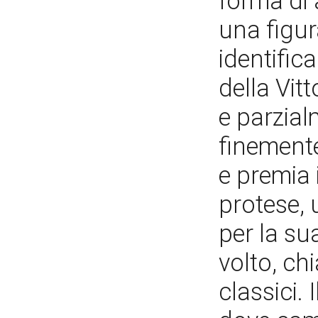
forma di 
una figur
identific
della Vit
e parzial
finemente
e premia 
protese, 
per la sua
volto, ch
classici. 