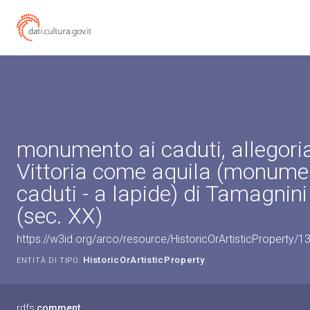
monumento ai caduti, allegoria
Vittoria come aquila (monume
caduti - a lapide) di Tamagnin
(sec. XX)
https://w3id.org/arco/resource/HistoricOrArtisticProperty/
HistoricOrArtisticProperty
ENTITÀ DI TIPO:
rdfs:
comment