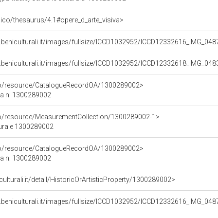
it/pico/thesaurus/4.1#opere_d_arte_visiva>
.beniculturali.it/images/fullsize/ICCD1032952/ICCD12332616_IMG_048
.beniculturali.it/images/fullsize/ICCD1032952/ICCD12332618_IMG_048
rco/resource/CatalogueRecordOA/1300289002>
ca n: 1300289002
co/resource/MeasurementCollection/1300289002-1>
turale 1300289002
rco/resource/CatalogueRecordOA/1300289002>
ca n: 1300289002
culturali.it/detail/HistoricOrArtisticProperty/1300289002>
.beniculturali.it/images/fullsize/ICCD1032952/ICCD12332616_IMG_048