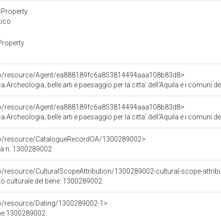
cProperty
tico
Property
rco/resource/Agent/ea888189fc6a853814494aaa108b83d8>
Archeologia, belle arti e paesaggio per la citta' dell'Aquila e i comuni de
rco/resource/Agent/ea888189fc6a853814494aaa108b83d8>
Archeologia, belle arti e paesaggio per la citta' dell'Aquila e i comuni de
rco/resource/CatalogueRecordOA/1300289002>
ca n: 1300289002
o/resource/CulturalScopeAttribution/1300289002-cultural-scope-attrib
to culturale del bene: 1300289002
co/resource/Dating/1300289002-1>
ene 1300289002