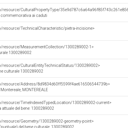
rco/resource/CulturalPropertyType/35e9d787c6a64a96f85f743c261e85
de commemorativa ai caduti
o/resource/TechnicalCharacteristic/pietra-incisione>
co/resource/MeasurementCollection/1300289002-1>
turale 1300289002
co/resource/CulturalEntityTechnicalStatus/1300289002>
ene culturale 1300289002
rco/resource/Address/8d9834d60ff5599f4ae616506544739b>
Q, Montereale, MONTEREALE
co/resource/TimeIndexedTypedLocation/1300289002-current>
a attuale del bene: 1300289002
co/resource/Geometry/1300289002-geometry-point>
(puntuale) del bene culturale: 1300289002