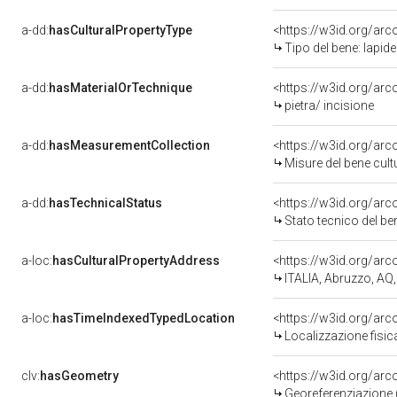
a-dd:
hasCulturalPropertyType
<https://w3id.org/a
Tipo del bene: lapi
a-dd:
hasMaterialOrTechnique
<https://w3id.org/arc
pietra/ incisione
a-dd:
hasMeasurementCollection
<https://w3id.org/ar
Misure del bene cul
a-dd:
hasTechnicalStatus
<https://w3id.org/ar
Stato tecnico del b
a-loc:
hasCulturalPropertyAddress
<https://w3id.org/a
ITALIA, Abruzzo, A
a-loc:
hasTimeIndexedTypedLocation
<https://w3id.org/ar
Localizzazione fisic
clv:
hasGeometry
<https://w3id.org/ar
Georeferenziazione 