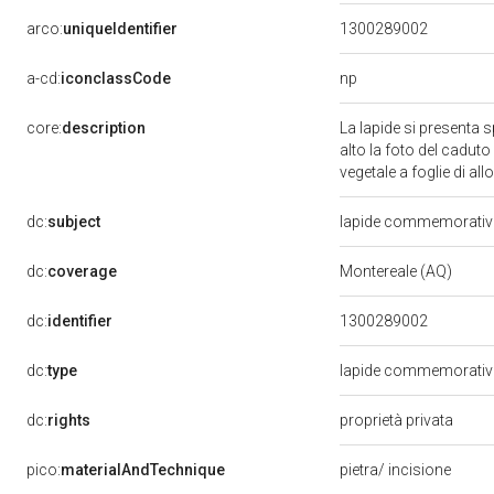
arco:
uniqueIdentifier
1300289002
np
a-cd:
iconclassCode
core:
description
La lapide si presenta 
alto la foto del cadut
vegetale a foglie di all
dc:
subject
lapide commemorativa
dc:
coverage
Montereale (AQ)
dc:
identifier
1300289002
dc:
type
lapide commemorativa
dc:
rights
proprietà privata
pico:
materialAndTechnique
pietra/ incisione