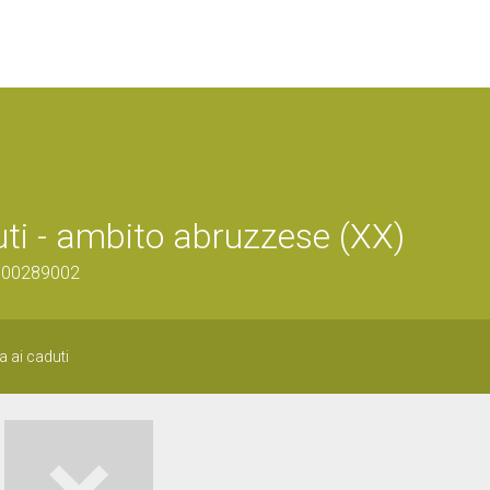
ti - ambito abruzzese (XX)
1300289002
 ai caduti