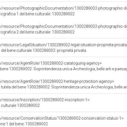
rco/resource/PhotographicDocumentation/1300289002-photographic-d
grafica 1 del bene culturale: 1300289002
rco/resource/PhotographicDocumentation/1300289002-photographic-d
grafica 2 del bene culturale: 1300289002
o/resource/LegalSituation/1300289002-legal-situation-proprieta-privat
 del bene culturale 1300289002: proprietà privata
co/resource/AgentRole/1300289002-cataloguing-agency>
bene 1300289002: Soprintendenza unica Archeologia, belle arti e paesaggio
co/resource/AgentRole/1300289002-heritage-protection-agency>
tutela del bene 1300289002: Soprintendenza unica Archeologia, belle arti e
o/resource/Inscription/1300289002-inscription-1>
ne culturale 1300289002
co/resource/ConservationStatus/1300289002-conservation-status-1>
one 1 del bene: 1300289002