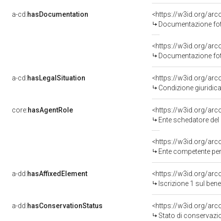
a-cd:
hasDocumentation
<https://w3id.org/a
Documentazione foto
<https://w3id.org/a
Documentazione foto
a-cd:
hasLegalSituation
<https://w3id.org/arc
Condizione giuridica
core:
hasAgentRole
<https://w3id.org/ar
Ente schedatore del 
<https://w3id.org/ar
Ente competente per 
a-dd:
hasAffixedElement
<https://w3id.org/arc
Iscrizione 1 sul be
a-dd:
hasConservationStatus
<https://w3id.org/ar
Stato di conservazi