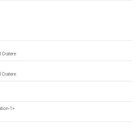
l Cratere
l Cratere
ution-1>