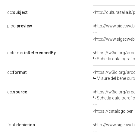
dc:
subject
<http://culturaitalia.
pico:
preview
<http://www.sigecweb
<http://www.sigecweb
dcterms:
isReferencedBy
<https://w3id.org/a
Scheda catalografi
dc:
format
<https://w3id.org/ar
Misure del bene cul
dc:
source
<https://w3id.org/a
Scheda catalografi
<https://catalogo.beni
foaf:
depiction
<http://www.sigecweb