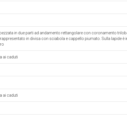
spezzata in due parti ad andamento rettangolare con coronamento triloba
o rappresentato in divisa con sciabola e cappello piumato. Sulla lapide è
oro
 ai caduti
 ai caduti