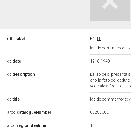
rdfs:
label
EN
IT
lapide commemorativa 
dc:
date
1916-1940
dc:
description
La lapide si presenta 
alto la foto del cadut
vegetale a foglie di all
dc:
title
lapide commemorativa
00289002
arco:
catalogueNumber
13
arco:
regionIdentifier