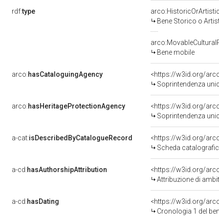
rdf:
type
arco:HistoricOrArtisti
Bene Storico o Artis
arco:MovableCultural
Bene mobile
arco:
hasCataloguingAgency
<https://w3id.org/a
Soprintendenza unica 
arco:
hasHeritageProtectionAgency
<https://w3id.org/a
Soprintendenza unica 
a-cat:
isDescribedByCatalogueRecord
<https://w3id.org/a
Scheda catalografi
a-cd:
hasAuthorshipAttribution
<https://w3id.org/arc
Attribuzione di ambi
a-cd:
hasDating
<https://w3id.org/ar
Cronologia 1 del b