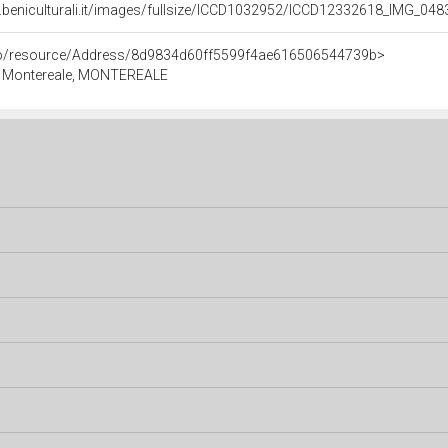
.beniculturali.it/images/fullsize/ICCD1032952/ICCD12332618_IMG_048
rco/resource/Address/8d9834d60ff5599f4ae616506544739b>
Q, Montereale, MONTEREALE