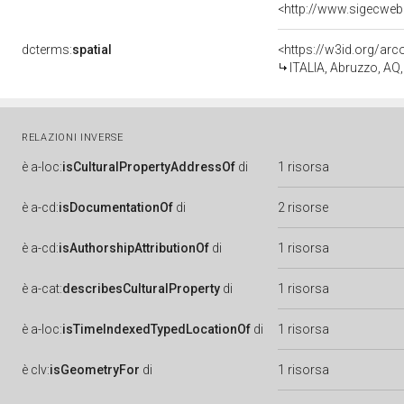
<http://www.sigecweb
dcterms:
spatial
<https://w3id.org/a
ITALIA, Abruzzo, A
RELAZIONI INVERSE
è
a-loc:
isCulturalPropertyAddressOf
di
1 risorsa
è
a-cd:
isDocumentationOf
di
2 risorse
è
a-cd:
isAuthorshipAttributionOf
di
1 risorsa
è
a-cat:
describesCulturalProperty
di
1 risorsa
è
a-loc:
isTimeIndexedTypedLocationOf
di
1 risorsa
è
clv:
isGeometryFor
di
1 risorsa