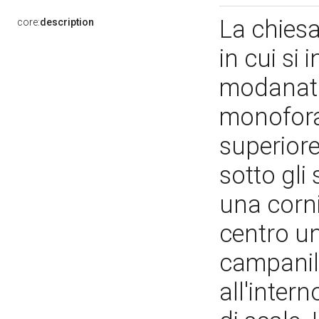
La chiesa
core:
description
in cui si
modanata;
monofora 
superior
sotto gli 
una corn
centro un
campanil
all'inter