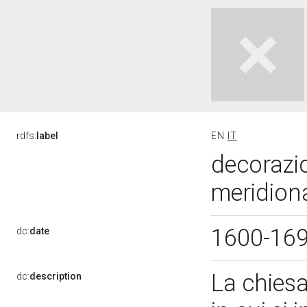
rdfs:
label
EN
IT
decorazio
meridiona
1600-16
dc:
date
La chiesa
dc:
description