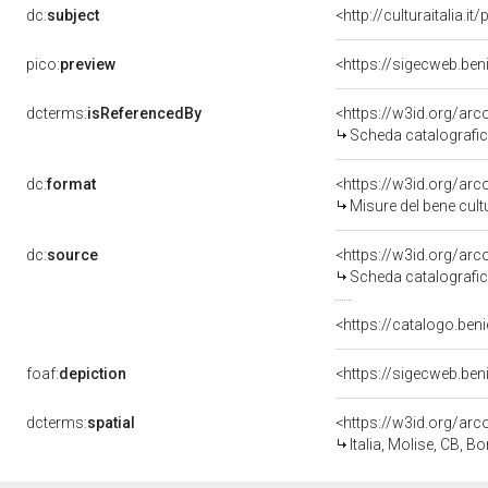
dc:
subject
<http://culturaitalia.
pico:
preview
<https://sigecweb.ben
dcterms:
isReferencedBy
<https://w3id.org/a
Scheda catalografi
dc:
format
<https://w3id.org/ar
Misure del bene cul
dc:
source
<https://w3id.org/a
Scheda catalografi
<https://catalogo.beni
foaf:
depiction
<https://sigecweb.ben
dcterms:
spatial
<https://w3id.org/a
Italia, Molise, CB, B