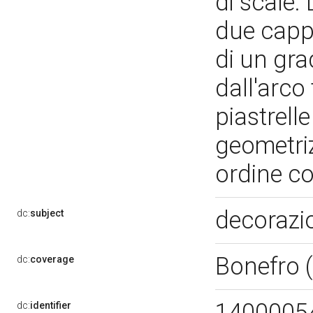
di scale.
due cappel
di un gra
dall'arco 
piastrell
geometriz
ordine c
decorazi
dc:
subject
Bonefro 
dc:
coverage
1400005
dc:
identifier