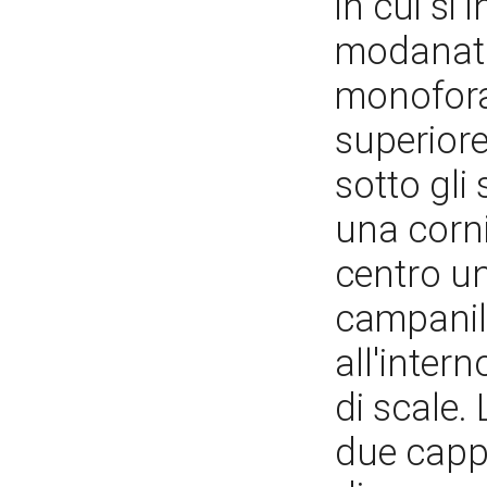
in cui si
modanata;
monofora 
superior
sotto gli 
una corn
centro un
campanil
all'inter
di scale.
due cappel