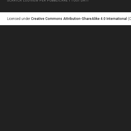
SCARICA LODVIEW PER PUBBLICARE I TUOI DATI
Licensed under
Creative Commons Attribution-ShareAlike 4.0 International
(C