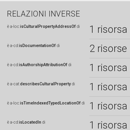
RELAZIONI INVERSE
1 risorsa
è
a-loc:
isCulturalPropertyAddressOf
di
2 risorse
è
a-cd:
isDocumentationOf
di
1 risorsa
è
a-cd:
isAuthorshipAttributionOf
di
1 risorsa
è
a-cat:
describesCulturalProperty
di
1 risorsa
è
a-loc:
isTimeIndexedTypedLocationOf
di
1 risorsa
è
a-cd:
isLocatedIn
di