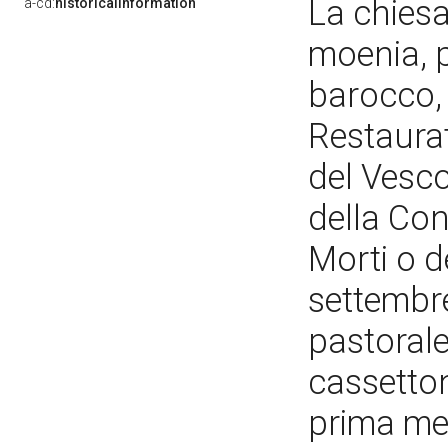
La chiesa,
a-cd:
historicalInformation
moenia, p
barocco, n
Restaurat
del Vesco
della Con
Morti o d
settembre
pastorale
cassetton
prima me