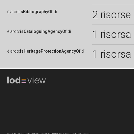
2 risorse
è
a-cd:
isBibliographyOf
di
1 risorsa
è
arco:
isCataloguingAgencyOf
di
1 risorsa
è
arco:
isHeritageProtectionAgencyOf
di