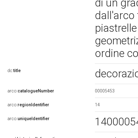
di un gra
dall'arco 
piastrell
geometriz
ordine c
decorazi
dc:
title
00005453
arco:
catalogueNumber
14
arco:
regionIdentifier
1400005
arco:
uniqueIdentifier