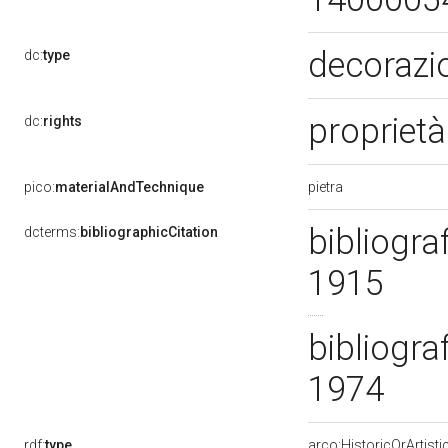
decorazi
dc:
type
proprietà
dc:
rights
pietra
pico:
materialAndTechnique
bibliogra
dcterms:
bibliographicCitation
1915
bibliogra
1974
rdf:
type
arco:HistoricOrArtisti