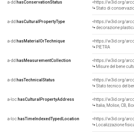
a-dd:
hasConservationStatus
<https://w3id.org/ar
Stato di conservazi
a-dd:
hasCulturalPropertyType
<https://w3id.org/a
decorazione plastic
a-dd:
hasMaterialOrTechnique
<https://w3id.org/arc
PIETRA
a-dd:
hasMeasurementCollection
<https://w3id.org/ar
Misure del bene cul
a-dd:
hasTechnicalStatus
<https://w3id.org/ar
Stato tecnico del b
a-loc:
hasCulturalPropertyAddress
<https://w3id.org/a
Italia, Molise, CB, B
a-loc:
hasTimeIndexedTypedLocation
<https://w3id.org/ar
Localizzazione fisic