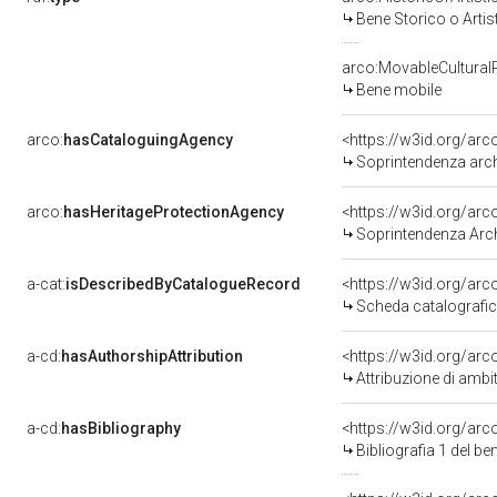
Bene Storico o Artis
arco:MovableCultural
Bene mobile
arco:
hasCataloguingAgency
<https://w3id.org/a
Soprintendenza archeo
arco:
hasHeritageProtectionAgency
<https://w3id.org/a
Soprintendenza Arche
a-cat:
isDescribedByCatalogueRecord
<https://w3id.org/a
Scheda catalografi
a-cd:
hasAuthorshipAttribution
<https://w3id.org/arc
Attribuzione di ambi
a-cd:
hasBibliography
<https://w3id.org/ar
Bibliografia 1 del b