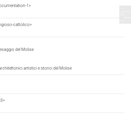
ocumentation-1>
ligioso-cattolico>
aesaggio del Molise
itettonici artistici e storici del Molise
e3>