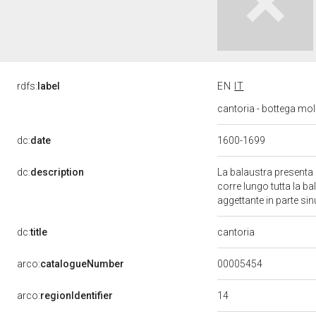
rdfs:
label
EN
IT
cantoria - bottega mol
dc:
date
1600-1699
dc:
description
La balaustra presenta 
corre lungo tutta la ba
aggettante in parte s
cantoria
dc:
title
00005454
arco:
catalogueNumber
14
arco:
regionIdentifier