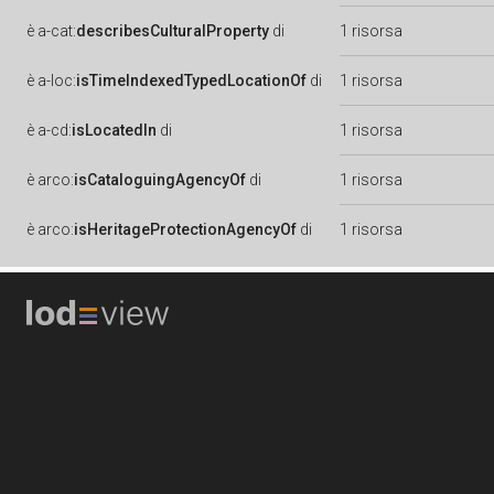
è
a-cat:
describesCulturalProperty
di
1 risorsa
è
a-loc:
isTimeIndexedTypedLocationOf
di
1 risorsa
è
a-cd:
isLocatedIn
di
1 risorsa
è
arco:
isCataloguingAgencyOf
di
1 risorsa
è
arco:
isHeritageProtectionAgencyOf
di
1 risorsa