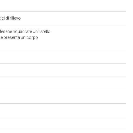
ci di rilievo
esene riquadrate.Un listello
rale presenta un corpo