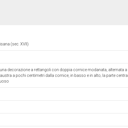
isana (sec. XVII)
una decorazione a rettangoli con doppia cornice modanata, alternata a l
laustra a pochi centimetri dalla cornice, in basso e in alto; la parte cent
inuoso