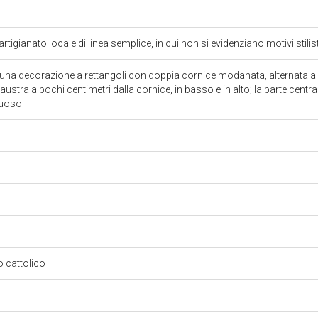
 artigianato locale di linea semplice, in cui non si evidenziano motivi stilisti
una decorazione a rettangoli con doppia cornice modanata, alternata a l
laustra a pochi centimetri dalla cornice, in basso e in alto; la parte cent
inuoso
so cattolico
o