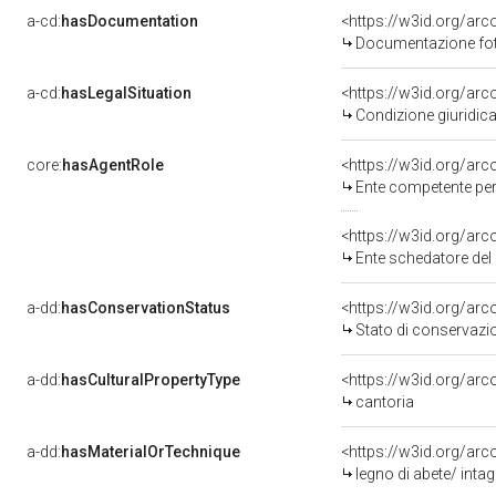
a-cd:
hasDocumentation
<https://w3id.org/a
Documentazione foto
a-cd:
hasLegalSituation
<https://w3id.org/arc
Condizione giuridica
core:
hasAgentRole
<https://w3id.org/ar
Ente competente per 
<https://w3id.org/ar
Ente schedatore del 
a-dd:
hasConservationStatus
<https://w3id.org/ar
Stato di conservazi
a-dd:
hasCulturalPropertyType
<https://w3id.org/a
cantoria
a-dd:
hasMaterialOrTechnique
<https://w3id.org/arc
legno di abete/ intag