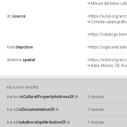
Misure del bene cul
dc:
source
<https://w3id.org/a
Scheda catalografi
<https://catalogo.beni
foaf:
depiction
<https://sigecweb.ben
dcterms:
spatial
<https://w3id.org/a
Italia, Molise, CB, B
RELAZIONI INVERSE
è
a-loc:
isCulturalPropertyAddressOf
di
1 risorsa
è
a-cd:
isDocumentationOf
di
1 risorsa
è
a-cd:
isAuthorshipAttributionOf
di
1 risorsa