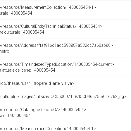
co/resource/MeasurementCollection/1400005454-1>
turale 1400005454
co/resource/CulturalEntityTechnicalStatus/1400005454>
ene culturale 1400005454
rco/resource/Address/ffaf916c1adc593887a532cc7a60ab80>
onefro
co/resource/TimeIndexedTypedLocation/1400005454-current>
a attuale del bene: 1400005454
it/pico/thesaurus/4.1#opere_d_arte_visiva>
iculturali.it/images/fullsize/ICCD50007118/ICCD4667568_16763.jpg>
rco/resource/CatalogueRecordOA/1400005454>
ca n: 1400005454
co/resource/MeasurementCollection/1400005454-1>