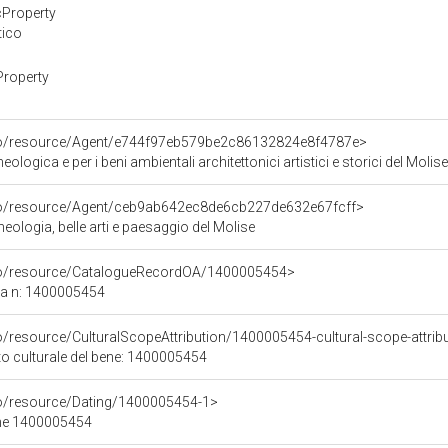
cProperty
tico
Property
rco/resource/Agent/e744f97eb579be2c86132824e8f4787e>
logica e per i beni ambientali architettonici artistici e storici del Molise
rco/resource/Agent/ceb9ab642ec8de6cb227de632e67fcff>
ologia, belle arti e paesaggio del Molise
rco/resource/CatalogueRecordOA/1400005454>
ca n: 1400005454
o/resource/CulturalScopeAttribution/1400005454-cultural-scope-attrib
to culturale del bene: 1400005454
co/resource/Dating/1400005454-1>
ene 1400005454