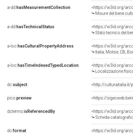
a-dd:
hasMeasurementCollection
<https://w3id.org/ar
Misure del bene cul
a-dd:
hasTechnicalStatus
<https://w3id.org/ar
Stato tecnico del b
a-loc:
hasCulturalPropertyAddress
<https://w3id.org/a
Italia, Molise, CB, B
a-loc:
hasTimeIndexedTypedLocation
<https://w3id.org/ar
Localizzazione fisic
dc:
subject
<http://culturaitalia.
pico:
preview
<https://sigecweb.ben
dcterms:
isReferencedBy
<https://w3id.org/a
Scheda catalografi
dc:
format
<https://w3id.org/ar