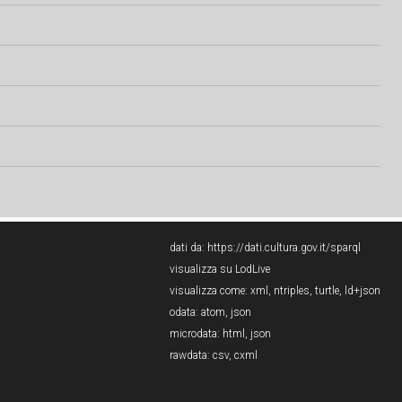
dati da:
https://dati.cultura.gov.it/sparql
visualizza su LodLive
visualizza come:
xml
,
ntriples
,
turtle
,
ld+json
odata:
atom
,
json
microdata:
html
,
json
rawdata:
csv
,
cxml