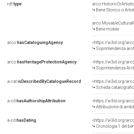
rdf:
type
arco:HistoricOrArtisti
Bene Storico o Artis
arco:MovableCultural
Bene mobile
arco:
hasCataloguingAgency
<https://w3id.org/a
Soprintendenza archeo
arco:
hasHeritageProtectionAgency
<https://w3id.org/a
Soprintendenza Arche
a-cat:
isDescribedByCatalogueRecord
<https://w3id.org/a
Scheda catalografi
a-cd:
hasAuthorshipAttribution
<https://w3id.org/arc
Attribuzione di ambi
a-cd:
hasDating
<https://w3id.org/ar
Cronologia 1 del b