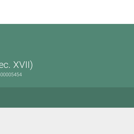
ec. XVII)
1400005454