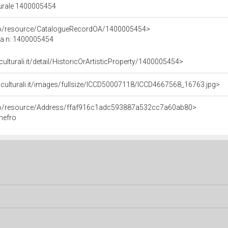
turale 1400005454
rco/resource/CatalogueRecordOA/1400005454>
ca n: 1400005454
culturali.it/detail/HistoricOrArtisticProperty/1400005454>
iculturali.it/images/fullsize/ICCD50007118/ICCD4667568_16763.jpg>
rco/resource/Address/ffaf916c1adc593887a532cc7a60ab80>
onefro