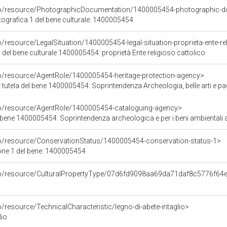
rco/resource/PhotographicDocumentation/1400005454-photographic-d
grafica 1 del bene culturale: 1400005454
o/resource/LegalSituation/1400005454-legal-situation-proprieta-ente-re
 del bene culturale 1400005454: proprietà Ente religioso cattolico
co/resource/AgentRole/1400005454-heritage-protection-agency>
tutela del bene 1400005454: Soprintendenza Archeologia, belle arti e p
co/resource/AgentRole/1400005454-cataloguing-agency>
bene 1400005454: Soprintendenza archeologica e per i beni ambientali arch
co/resource/ConservationStatus/1400005454-conservation-status-1>
one 1 del bene: 1400005454
rco/resource/CulturalPropertyType/07d6fd9098aa69da71daf8c5776f64
o/resource/TechnicalCharacteristic/legno-di-abete-intaglio>
lio