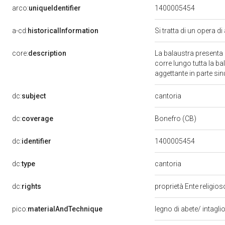
arco:
uniqueIdentifier
1400005454
a-cd:
historicalInformation
Si tratta di un opera di
core:
description
La balaustra presenta 
corre lungo tutta la ba
aggettante in parte s
cantoria
dc:
subject
dc:
coverage
Bonefro (CB)
dc:
identifier
1400005454
cantoria
dc:
type
dc:
rights
proprietà Ente religio
pico:
materialAndTechnique
legno di abete/ intagli