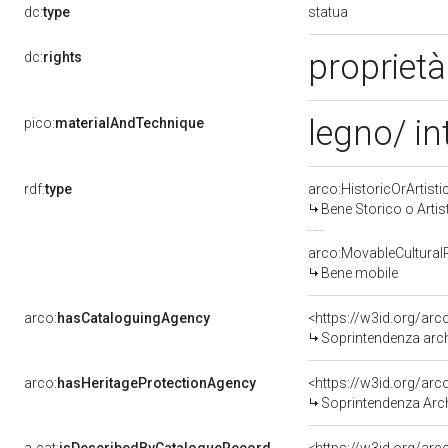
statua
dc:
type
proprietà
dc:
rights
legno/ in
pico:
materialAndTechnique
rdf:
type
arco:HistoricOrArtisti
Bene Storico o Artis
arco:MovableCultural
Bene mobile
arco:
hasCataloguingAgency
<https://w3id.org/a
Soprintendenza archeo
arco:
hasHeritageProtectionAgency
<https://w3id.org/a
Soprintendenza Arche