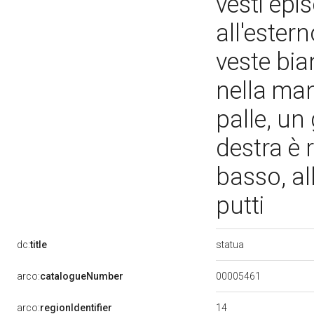
vesti epi
all'ester
veste bia
nella mano
palle, un
destra è r
basso, al
putti
statua
dc:
title
00005461
arco:
catalogueNumber
14
arco:
regionIdentifier