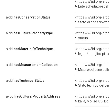
<https://w3id.org/ar
Ente schedatore del bene 14
a-dd:
hasConservationStatus
<https://w3id.org/ar
Stato di conservazi
a-dd:
hasCulturalPropertyType
<https://w3id.org/a
statua
a-dd:
hasMaterialOrTechnique
<https://w3id.org/arc
legno/ intaglio/ pitt
a-dd:
hasMeasurementCollection
<https://w3id.org/ar
Misure del bene cul
a-dd:
hasTechnicalStatus
<https://w3id.org/ar
Stato tecnico del b
a-loc:
hasCulturalPropertyAddress
<https://w3id.org/a
Italia, Molise, CB, B