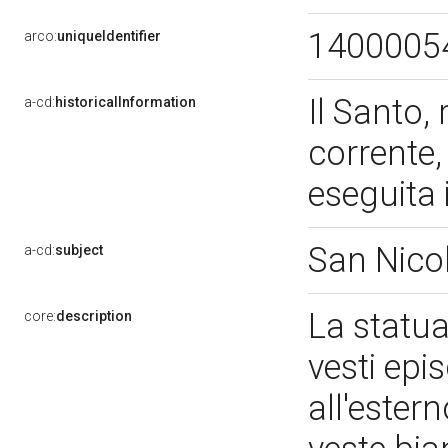
1400005
arco:
uniqueIdentifier
Il Santo,
a-cd:
historicalInformation
corrente,
eseguita 
San Nicol
a-cd:
subject
La statua
core:
description
vesti epi
all'ester