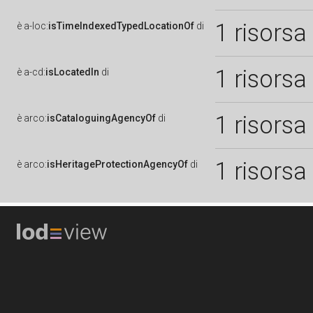
1 risorsa
è
a-loc:
isTimeIndexedTypedLocationOf
di
1 risorsa
è
a-cd:
isLocatedIn
di
1 risorsa
è
arco:
isCataloguingAgencyOf
di
1 risorsa
è
arco:
isHeritageProtectionAgencyOf
di