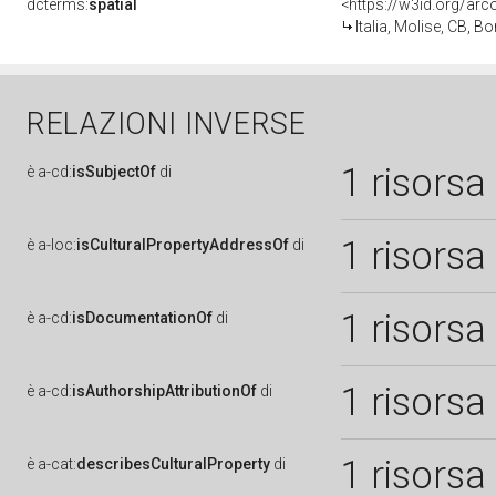
dcterms:
spatial
<https://w3id.org/a
Italia, Molise, CB, B
RELAZIONI INVERSE
1 risorsa
è
a-cd:
isSubjectOf
di
1 risorsa
è
a-loc:
isCulturalPropertyAddressOf
di
1 risorsa
è
a-cd:
isDocumentationOf
di
1 risorsa
è
a-cd:
isAuthorshipAttributionOf
di
1 risorsa
è
a-cat:
describesCulturalProperty
di