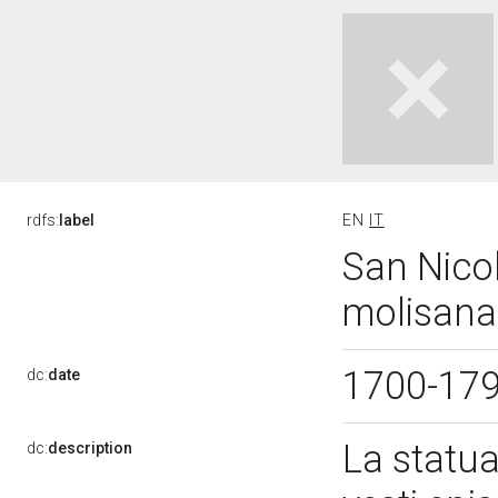
rdfs:
label
EN
IT
San Nicol
molisana 
1700-17
dc:
date
La statua
dc:
description