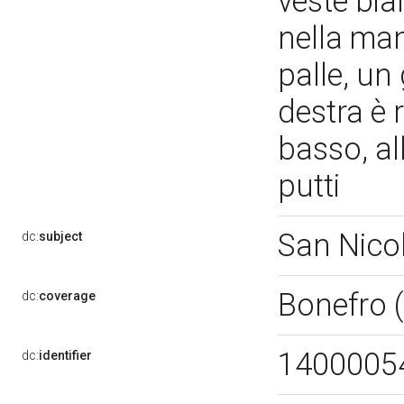
veste bia
nella mano
palle, un
destra è r
basso, al
putti
San Nicol
dc:
subject
Bonefro 
dc:
coverage
1400005
dc:
identifier