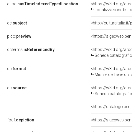
a-loc:
hasTimeIndexedTypedLocation
<https://w3id.org/ar
Localizzazione fisic
dc:
subject
<http://culturaitalia.
pico:
preview
<https://sigecweb.ben
dcterms:
isReferencedBy
<https://w3id.org/a
Scheda catalografi
dc:
format
<https://w3id.org/ar
Misure del bene cul
dc:
source
<https://w3id.org/a
Scheda catalografi
<https://catalogo.beni
foaf:
depiction
<https://sigecweb.ben