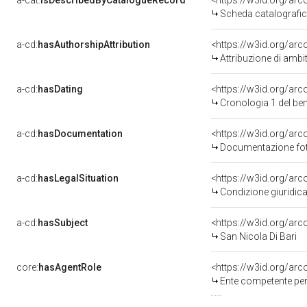
a-cat:
isDescribedByCatalogueRecord
<https://w3id.org/a
Scheda catalografi
a-cd:
hasAuthorshipAttribution
<https://w3id.org/arc
Attribuzione di ambi
a-cd:
hasDating
<https://w3id.org/ar
Cronologia 1 del b
a-cd:
hasDocumentation
Documentazione foto
a-cd:
hasLegalSituation
Condizione giuridica
a-cd:
hasSubject
<https://w3id.org/a
San Nicola Di Bari
core:
hasAgentRole
<https://w3id.org/ar
Ente competente per tu