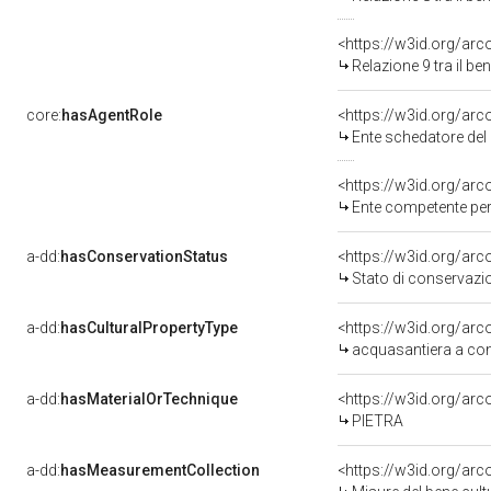
<https://w3id.org/arc
Relazione 9 tra il b
core:
hasAgentRole
<https://w3id.org/ar
Ente schedatore del
<https://w3id.org/ar
Ente competente per tu
a-dd:
hasConservationStatus
<https://w3id.org/ar
Stato di conservazi
a-dd:
hasCulturalPropertyType
<https://w3id.org/a
acquasantiera a con
a-dd:
hasMaterialOrTechnique
<https://w3id.org/arc
PIETRA
a-dd:
hasMeasurementCollection
<https://w3id.org/ar