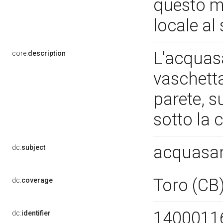
questo m
locale al 
L'acquasa
core:
description
vaschetta
parete, s
sotto la 
acquasan
dc:
subject
Toro (CB
dc:
coverage
1400011
dc:
identifier