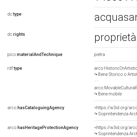
acquasan
dc:
type
proprietà
dc:
rights
pietra
pico:
materialAndTechnique
rdf:
type
arco:HistoricOrArtisti
Bene Storico o Artis
arco:MovableCultural
Bene mobile
arco:
hasCataloguingAgency
<https://w3id.org/a
Soprintendenza Arche
arco:
hasHeritageProtectionAgency
<https://w3id.org/a
Soprintendenza Arche