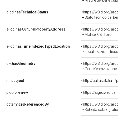
Misure del bene cul
a-dd:
hasTechnicalStatus
<https://w3id.org/ar
Stato tecnico del b
a-loc:
hasCulturalPropertyAddress
<https://w3id.org/a
Molise, CB, Toro
a-loc:
hasTimeIndexedTypedLocation
<https://w3id.org/ar
Localizzazione fisic
clv:
hasGeometry
<https://w3id.org/ar
Georeferenziazione 
dc:
subject
<http://culturaitalia.
pico:
preview
<https://sigecweb.ben
dcterms:
isReferencedBy
<https://w3id.org/a
Scheda catalografi