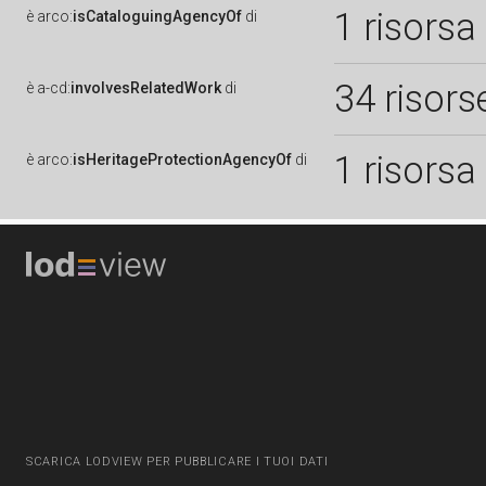
1 risorsa
è
arco:
isCataloguingAgencyOf
di
34 risors
è
a-cd:
involvesRelatedWork
di
1 risorsa
è
arco:
isHeritageProtectionAgencyOf
di
SCARICA LODVIEW PER PUBBLICARE I TUOI DATI