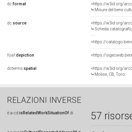
dc:
format
<https://w3id.org/ar
Misure del bene cul
dc:
source
<https://w3id.org/a
Scheda catalografi
<https://catalogo.beni
foaf:
depiction
<https://sigecweb.ben
dcterms:
spatial
<https://w3id.org/a
Molise, CB, Toro
RELAZIONI INVERSE
57 risors
è
a-cd:
isRelatedWorkSituationOf
di