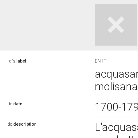
rdfs:
label
EN
IT
acquasant
molisana 
1700-17
dc:
date
L'acquasa
dc:
description