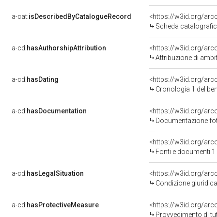
a-cat:
isDescribedByCatalogueRecord
<https://w3id.org/a
Scheda catalografi
a-cd:
hasAuthorshipAttribution
<https://w3id.org/arc
Attribuzione di ambi
a-cd:
hasDating
<https://w3id.org/ar
Cronologia 1 del b
a-cd:
hasDocumentation
Documentazione foto
<https://w3id.org/a
Fonti e documenti 1
a-cd:
hasLegalSituation
Condizione giuridica
a-cd:
hasProtectiveMeasure
<https://w3id.org/ar
Provvedimento di tut