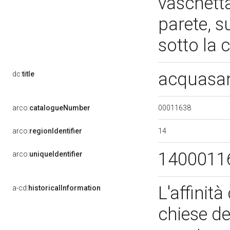
vaschetta
parete, s
sotto la 
acquasan
dc:
title
00011638
arco:
catalogueNumber
14
arco:
regionIdentifier
1400011
arco:
uniqueIdentifier
L'affinit
a-cd:
historicalInformation
chiese de