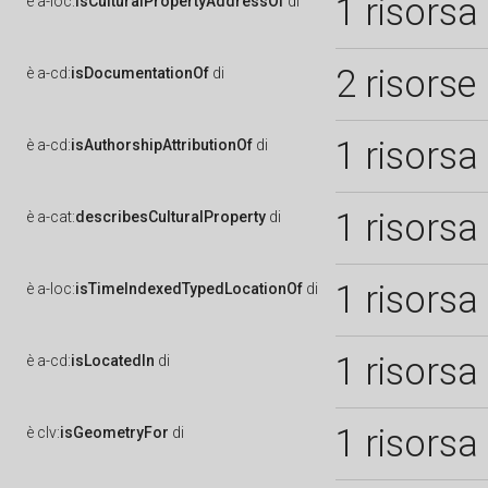
1 risorsa
è
a-loc:
isCulturalPropertyAddressOf
di
2 risorse
è
a-cd:
isDocumentationOf
di
1 risorsa
è
a-cd:
isAuthorshipAttributionOf
di
1 risorsa
è
a-cat:
describesCulturalProperty
di
1 risorsa
è
a-loc:
isTimeIndexedTypedLocationOf
di
1 risorsa
è
a-cd:
isLocatedIn
di
1 risorsa
è
clv:
isGeometryFor
di