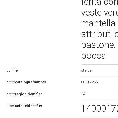
ferita co
veste ver
mantella 
attributi
bastone. 
bocca
statua
dc:
title
00017265
arco:
catalogueNumber
14
arco:
regionIdentifier
1400017
arco:
uniqueIdentifier