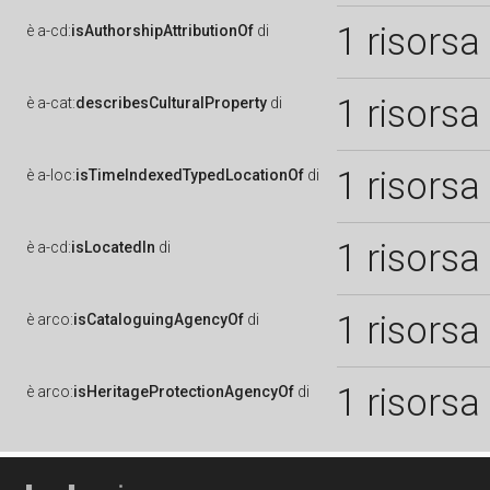
1 risorsa
è
a-cd:
isAuthorshipAttributionOf
di
1 risorsa
è
a-cat:
describesCulturalProperty
di
1 risorsa
è
a-loc:
isTimeIndexedTypedLocationOf
di
1 risorsa
è
a-cd:
isLocatedIn
di
1 risorsa
è
arco:
isCataloguingAgencyOf
di
1 risorsa
è
arco:
isHeritageProtectionAgencyOf
di