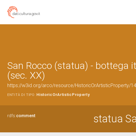
San Rocco (statua) - bottega i
(sec. XX)
https://w3id.org/arco/resource/HistoricOrArtisticProperty/
HistoricOrArtisticProperty
ENTITÀ DI TIPO:
statua S
rdfs:
comment