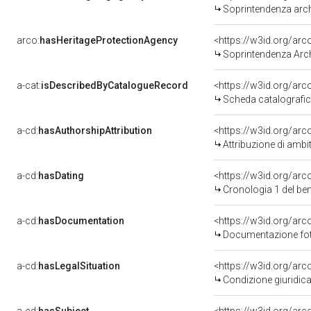
Soprintendenza archeo
arco:
hasHeritageProtectionAgency
<https://w3id.org/a
Soprintendenza Arche
a-cat:
isDescribedByCatalogueRecord
<https://w3id.org/a
Scheda catalografi
a-cd:
hasAuthorshipAttribution
<https://w3id.org/arc
Attribuzione di ambi
a-cd:
hasDating
<https://w3id.org/ar
Cronologia 1 del b
a-cd:
hasDocumentation
Documentazione foto
a-cd:
hasLegalSituation
Condizione giuridica