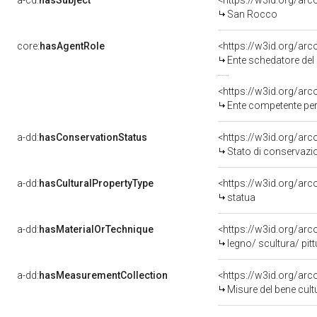
a-cd:
hasSubject
<https://w3id.org/a
San Rocco
core:
hasAgentRole
<https://w3id.org/ar
Ente schedatore del bene 14
<https://w3id.org/ar
Ente competente per tu
a-dd:
hasConservationStatus
<https://w3id.org/ar
Stato di conservazi
a-dd:
hasCulturalPropertyType
<https://w3id.org/a
statua
a-dd:
hasMaterialOrTechnique
<https://w3id.org/arc
legno/ scultura/ pitt
a-dd:
hasMeasurementCollection
<https://w3id.org/ar
Misure del bene cul