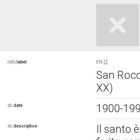
rdfs:
label
EN
IT
San Rocco
XX)
1900-19
dc:
date
Il santo è
dc:
description