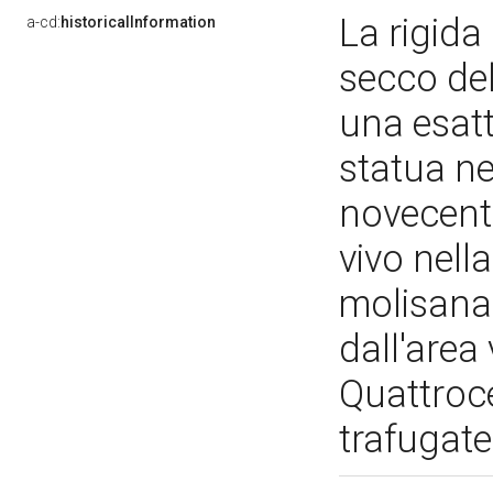
La rigida
a-cd:
historicalInformation
secco dell
una esatt
statua ne
novecente
vivo nell
molisana,
dall'area
Quattroce
trafugate