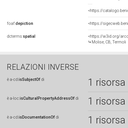
<https://catalogo.beni
foaf:
depiction
<https://sigecweb.ben
dcterms:
spatial
<https://w3id.org/a
Molise, CB, Termoli
RELAZIONI INVERSE
1 risorsa
è
a-cd:
isSubjectOf
di
1 risorsa
è
a-loc:
isCulturalPropertyAddressOf
di
1 risorsa
è
a-cd:
isDocumentationOf
di