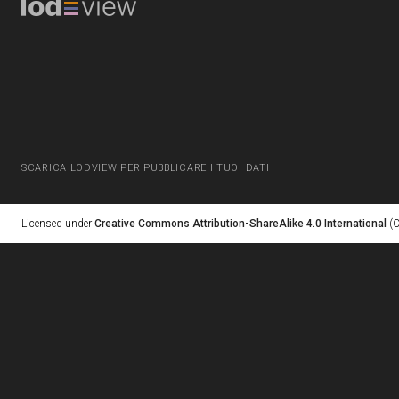
SCARICA LODVIEW PER PUBBLICARE I TUOI DATI
Licensed under
Creative Commons Attribution-ShareAlike 4.0 International
(C