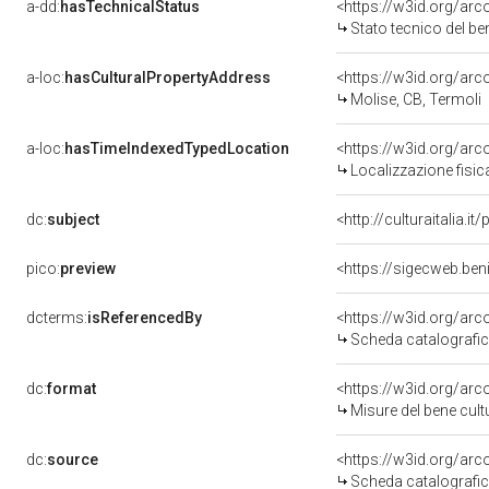
a-dd:
hasTechnicalStatus
<https://w3id.org/ar
Stato tecnico del b
a-loc:
hasCulturalPropertyAddress
<https://w3id.org/a
Molise, CB, Termoli
a-loc:
hasTimeIndexedTypedLocation
<https://w3id.org/ar
Localizzazione fisic
dc:
subject
<http://culturaitalia.
pico:
preview
<https://sigecweb.ben
dcterms:
isReferencedBy
<https://w3id.org/a
Scheda catalografi
dc:
format
<https://w3id.org/ar
Misure del bene cul
dc:
source
<https://w3id.org/a
Scheda catalografi