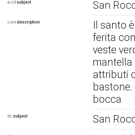
San Roc
a-cd:
subject
Il santo è
core:
description
ferita co
veste ver
mantella 
attributi
bastone. 
bocca
San Roc
dc:
subject