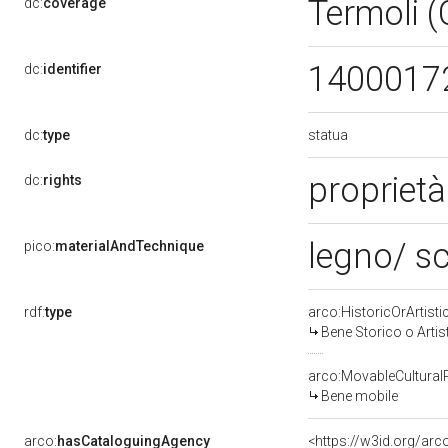
Termoli 
dc:
coverage
1400017
dc:
identifier
statua
dc:
type
proprietà
dc:
rights
legno/ sc
pico:
materialAndTechnique
rdf:
type
arco:HistoricOrArtisti
Bene Storico o Artis
arco:MovableCultural
Bene mobile
arco:
hasCataloguingAgency
<https://w3id.org/a