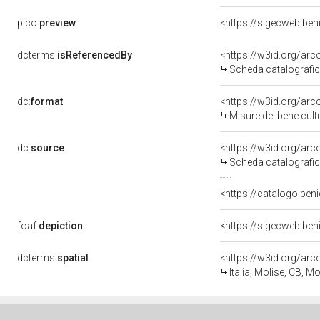
pico:
preview
dcterms:
isReferencedBy
<https://w3id.org/a
Scheda catalografi
dc:
format
<https://w3id.org/ar
Misure del bene cul
dc:
source
<https://w3id.org/a
Scheda catalografi
<https://catalogo.beni
foaf:
depiction
dcterms:
spatial
<https://w3id.org/a
Italia, Molise, CB, M