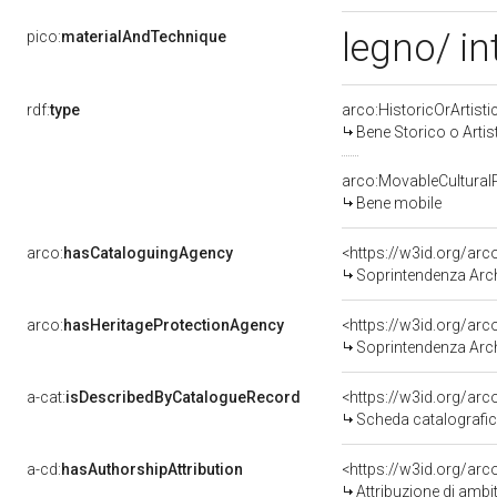
legno/ in
pico:
materialAndTechnique
rdf:
type
arco:HistoricOrArtisti
Bene Storico o Artis
arco:MovableCultural
Bene mobile
arco:
hasCataloguingAgency
<https://w3id.org/a
Soprintendenza Arche
arco:
hasHeritageProtectionAgency
<https://w3id.org/a
Soprintendenza Arche
a-cat:
isDescribedByCatalogueRecord
<https://w3id.org/a
Scheda catalografi
a-cd:
hasAuthorshipAttribution
<https://w3id.org/arc
Attribuzione di ambi