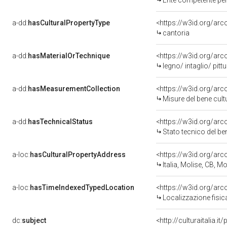
Ente competente per tu
a-dd:
hasCulturalPropertyType
<https://w3id.org/a
cantoria
a-dd:
hasMaterialOrTechnique
<https://w3id.org/arc
legno/ intaglio/ pitt
a-dd:
hasMeasurementCollection
<https://w3id.org/ar
Misure del bene cul
a-dd:
hasTechnicalStatus
<https://w3id.org/ar
Stato tecnico del b
a-loc:
hasCulturalPropertyAddress
<https://w3id.org/a
Italia, Molise, CB, M
a-loc:
hasTimeIndexedTypedLocation
<https://w3id.org/ar
Localizzazione fisic
dc:
subject
<http://culturaitalia.