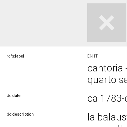
rdfs:
label
EN
IT
cantoria 
quarto se
ca 1783-
dc:
date
la balaus
dc:
description