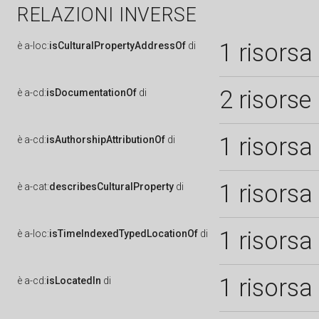
RELAZIONI INVERSE
1 risorsa
è
a-loc:
isCulturalPropertyAddressOf
di
2 risorse
è
a-cd:
isDocumentationOf
di
1 risorsa
è
a-cd:
isAuthorshipAttributionOf
di
1 risorsa
è
a-cat:
describesCulturalProperty
di
1 risorsa
è
a-loc:
isTimeIndexedTypedLocationOf
di
1 risorsa
è
a-cd:
isLocatedIn
di