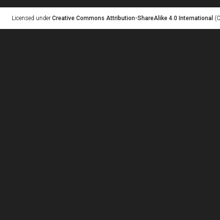
Licensed under
Creative Commons Attribution-ShareAlike 4.0 International
(C