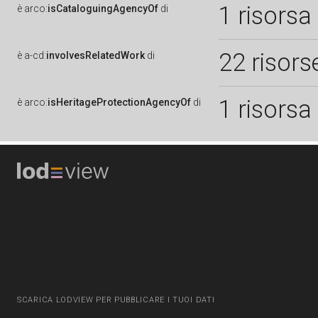
1 risorsa
è
arco:
isCataloguingAgencyOf
di
22 risors
è
a-cd:
involvesRelatedWork
di
1 risorsa
è
arco:
isHeritageProtectionAgencyOf
di
SCARICA LODVIEW PER PUBBLICARE I TUOI DATI