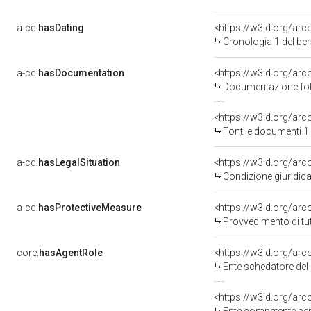
a-cd:
hasDating
<https://w3id.org/ar
Cronologia 1 del b
a-cd:
hasDocumentation
Documentazione foto
<https://w3id.org/a
Fonti e documenti 1
a-cd:
hasLegalSituation
Condizione giuridica
a-cd:
hasProtectiveMeasure
<https://w3id.org/ar
Provvedimento di tut
core:
hasAgentRole
<https://w3id.org/ar
Ente schedatore del
<https://w3id.org/ar