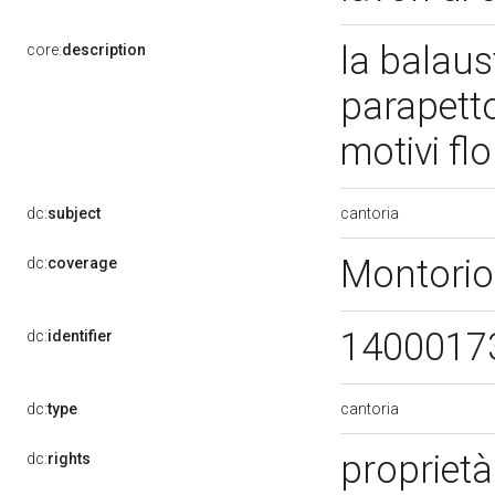
la balaus
core:
description
parapetto,
motivi flo
cantoria
dc:
subject
Montorio
dc:
coverage
1400017
dc:
identifier
cantoria
dc:
type
proprietà
dc:
rights