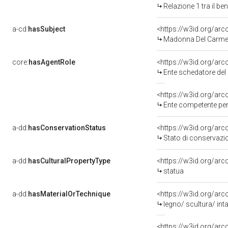
Relazione 1 tra il b
a-cd:
hasSubject
<https://w3id.org/ar
Madonna Del Carme
core:
hasAgentRole
<https://w3id.org/ar
Ente schedatore del ben
<https://w3id.org/ar
Ente competente per tu
a-dd:
hasConservationStatus
<https://w3id.org/ar
Stato di conservazi
a-dd:
hasCulturalPropertyType
<https://w3id.org/a
statua
a-dd:
hasMaterialOrTechnique
<https://w3id.org/arco
legno/ scultura/ inta
<https://w3id.org/arc