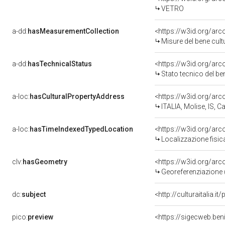
VETRO
a-dd:
hasMeasurementCollection
<https://w3id.org/ar
Misure del bene cul
a-dd:
hasTechnicalStatus
<https://w3id.org/ar
Stato tecnico del b
a-loc:
hasCulturalPropertyAddress
<https://w3id.org/a
ITALIA, Molise, IS
a-loc:
hasTimeIndexedTypedLocation
<https://w3id.org/ar
Localizzazione fisic
clv:
hasGeometry
<https://w3id.org/ar
Georeferenziazione 
dc:
subject
<http://culturaitalia.
pico:
preview
<https://sigecweb.ben