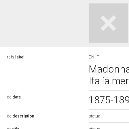
rdfs:
label
EN
IT
Madonna 
Italia me
1875-18
dc:
date
statua
dc:
description
statua