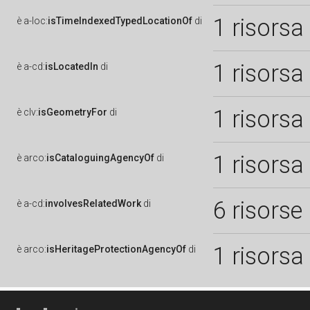
1 risorsa
è
a-loc:
isTimeIndexedTypedLocationOf
di
1 risorsa
è
a-cd:
isLocatedIn
di
1 risorsa
è
clv:
isGeometryFor
di
1 risorsa
è
arco:
isCataloguingAgencyOf
di
6 risorse
è
a-cd:
involvesRelatedWork
di
1 risorsa
è
arco:
isHeritageProtectionAgencyOf
di