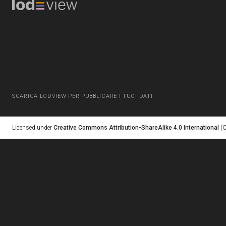
SCARICA LODVIEW PER PUBBLICARE I TUOI DATI
Licensed under
Creative Commons Attribution-ShareAlike 4.0 International
(C