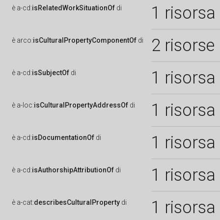
1 risorsa
è
a-cd:
isRelatedWorkSituationOf
di
2 risorse
è
arco:
isCulturalPropertyComponentOf
di
1 risorsa
è
a-cd:
isSubjectOf
di
1 risorsa
è
a-loc:
isCulturalPropertyAddressOf
di
1 risorsa
è
a-cd:
isDocumentationOf
di
1 risorsa
è
a-cd:
isAuthorshipAttributionOf
di
1 risorsa
è
a-cat:
describesCulturalProperty
di