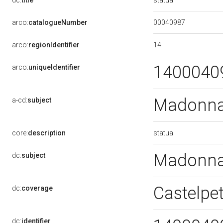
dc:
title
00040987
arco:
catalogueNumber
14
arco:
regionIdentifier
1400040
arco:
uniqueIdentifier
Madonna
a-cd:
subject
statua
core:
description
Madonna
dc:
subject
Castelpet
dc:
coverage
dc:
identifier