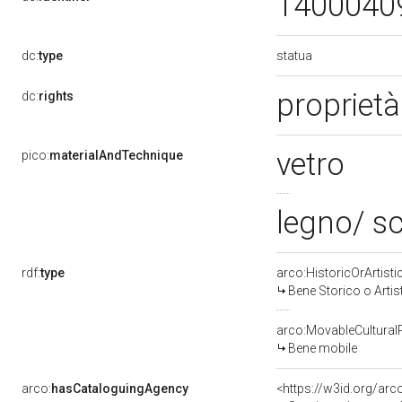
1400040
statua
dc:
type
proprietà
dc:
rights
vetro
pico:
materialAndTechnique
legno/ sc
rdf:
type
arco:HistoricOrArtisti
Bene Storico o Artis
arco:MovableCultural
Bene mobile
arco:
hasCataloguingAgency
<https://w3id.org/a