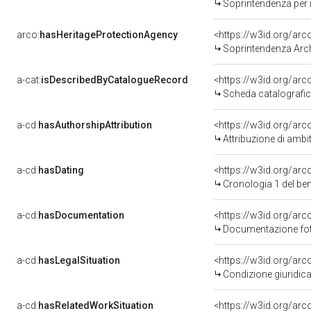
Soprintendenza per i 
arco:
hasHeritageProtectionAgency
<https://w3id.org/a
Soprintendenza Arche
a-cat:
isDescribedByCatalogueRecord
<https://w3id.org/a
Scheda catalografi
a-cd:
hasAuthorshipAttribution
<https://w3id.org/arc
Attribuzione di ambi
a-cd:
hasDating
<https://w3id.org/ar
Cronologia 1 del b
a-cd:
hasDocumentation
Documentazione foto
a-cd:
hasLegalSituation
<https://w3id.org/arc
Condizione giuridica
a-cd:
hasRelatedWorkSituation
<https://w3id.org/arc