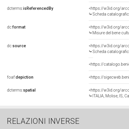
dcterms:
isReferencedBy
<https://w3id.org/a
Scheda catalografi
dc:
format
<https://w3id.org/ar
Misure del bene cul
dc:
source
<https://w3id.org/a
Scheda catalografi
<https://catalogo.beni
foaf:
depiction
<https://sigecweb.ben
dcterms:
spatial
<https://w3id.org/a
ITALIA, Molise, IS
RELAZIONI INVERSE