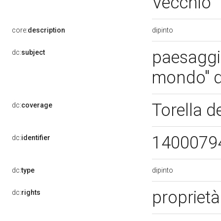
Vecchio
dipinto
core:
description
paesaggio
dc:
subject
mondo" di
Torella d
dc:
coverage
1400079
dc:
identifier
dipinto
dc:
type
proprietà
dc:
rights