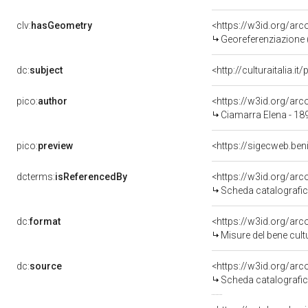
clv:
hasGeometry
<https://w3id.org/ar
Georeferenziazione 
dc:
subject
<http://culturaitalia.
pico:
author
<https://w3id.org/a
Ciamarra Elena - 1
pico:
preview
<https://sigecweb.be
dcterms:
isReferencedBy
<https://w3id.org/a
Scheda catalografi
dc:
format
<https://w3id.org/ar
Misure del bene cul
dc:
source
<https://w3id.org/a
Scheda catalografi