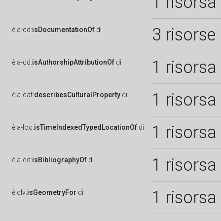
1 risorsa
3 risorse
è
a-cd:
isDocumentationOf
di
1 risorsa
è
a-cd:
isAuthorshipAttributionOf
di
1 risorsa
è
a-cat:
describesCulturalProperty
di
1 risorsa
è
a-loc:
isTimeIndexedTypedLocationOf
di
1 risorsa
è
a-cd:
isBibliographyOf
di
1 risorsa
è
clv:
isGeometryFor
di