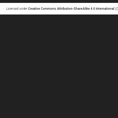
Licensed under
Creative Commons Attribution-ShareAlike 4.0 International
(C