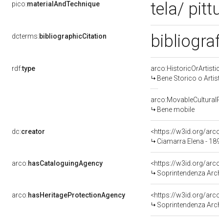
tela/ pitt
pico:
materialAndTechnique
bibliogra
dcterms:
bibliographicCitation
rdf:
type
arco:HistoricOrArtisti
Bene Storico o Artis
arco:MovableCultural
Bene mobile
dc:
creator
<https://w3id.org/a
Ciamarra Elena - 1
arco:
hasCataloguingAgency
<https://w3id.org/a
Soprintendenza Arche
arco:
hasHeritageProtectionAgency
<https://w3id.org/a
Soprintendenza Arche