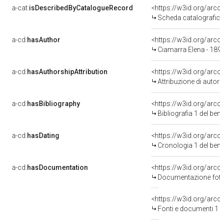
a-cat:
isDescribedByCatalogueRecord
<https://w3id.org/a
Scheda catalografi
a-cd:
hasAuthor
<https://w3id.org/a
Ciamarra Elena - 1
a-cd:
hasAuthorshipAttribution
<https://w3id.org/ar
Attribuzione di aut
a-cd:
hasBibliography
<https://w3id.org/ar
Bibliografia 1 del b
a-cd:
hasDating
<https://w3id.org/ar
Cronologia 1 del b
a-cd:
hasDocumentation
Documentazione foto
<https://w3id.org/a
Fonti e documenti 1