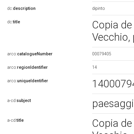
dipinto
dc:
description
Copia de 
dc:
title
Vecchio, 
00079405
arco:
catalogueNumber
14
arco:
regionIdentifier
1400079
arco:
uniqueIdentifier
paesaggi
a-cd:
subject
Copia de 
a-cd:
title