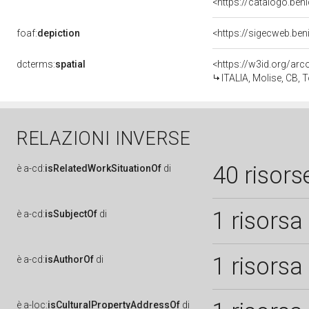
<https://catalogo.beni
foaf:
depiction
<https://sigecweb.be
dcterms:
spatial
<https://w3id.org/a
ITALIA, Molise, CB, T
RELAZIONI INVERSE
40 risors
è
a-cd:
isRelatedWorkSituationOf
di
1 risorsa
è
a-cd:
isSubjectOf
di
1 risorsa
è
a-cd:
isAuthorOf
di
è
a-loc:
isCulturalPropertyAddressOf
di