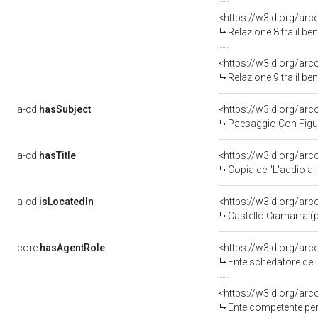
<https://w3id.org/arc
Relazione 8 tra il b
<https://w3id.org/arc
Relazione 9 tra il b
a-cd:
hasSubject
<https://w3id.org/a
Paesaggio Con Figu
a-cd:
hasTitle
<https://w3id.org/arc
Copia de "L'addio al
a-cd:
isLocatedIn
<https://w3id.org/ar
Castello Ciamarra (pa
core:
hasAgentRole
<https://w3id.org/ar
Ente schedatore del
<https://w3id.org/ar
Ente competente per tu