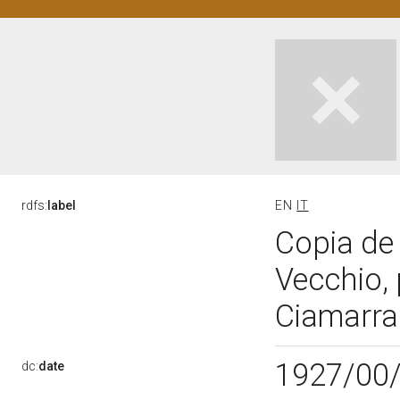
rdfs:
label
EN
IT
Copia de 
Vecchio, 
Ciamarra
1927/00
dc:
date