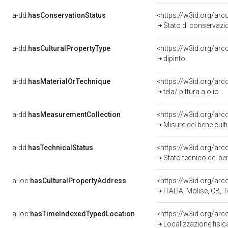
a-dd:
hasConservationStatus
<https://w3id.org/ar
Stato di conservazi
a-dd:
hasCulturalPropertyType
<https://w3id.org/a
dipinto
a-dd:
hasMaterialOrTechnique
<https://w3id.org/arco
tela/ pittura a olio
a-dd:
hasMeasurementCollection
<https://w3id.org/ar
Misure del bene cul
a-dd:
hasTechnicalStatus
<https://w3id.org/ar
Stato tecnico del b
a-loc:
hasCulturalPropertyAddress
<https://w3id.org/a
ITALIA, Molise, CB, T
a-loc:
hasTimeIndexedTypedLocation
<https://w3id.org/ar
Localizzazione fisic