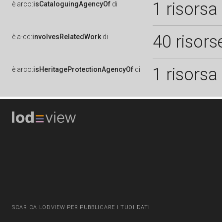
1 risorsa
è
arco:
isCataloguingAgencyOf
di
40 risors
è
a-cd:
involvesRelatedWork
di
1 risorsa
è
arco:
isHeritageProtectionAgencyOf
di
SCARICA LODVIEW PER PUBBLICARE I TUOI DATI