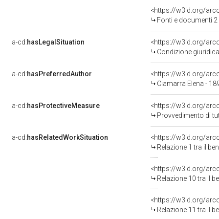
<https://w3id.org/a
Fonti e documenti 2
a-cd:
hasLegalSituation
<https://w3id.org/arc
Condizione giuridica
a-cd:
hasPreferredAuthor
<https://w3id.org/a
Ciamarra Elena - 1
a-cd:
hasProtectiveMeasure
<https://w3id.org/ar
Provvedimento di tut
a-cd:
hasRelatedWorkSituation
<https://w3id.org/arc
Relazione 1 tra il b
<https://w3id.org/arc
Relazione 10 tra il 
<https://w3id.org/arc
Relazione 11 tra il 