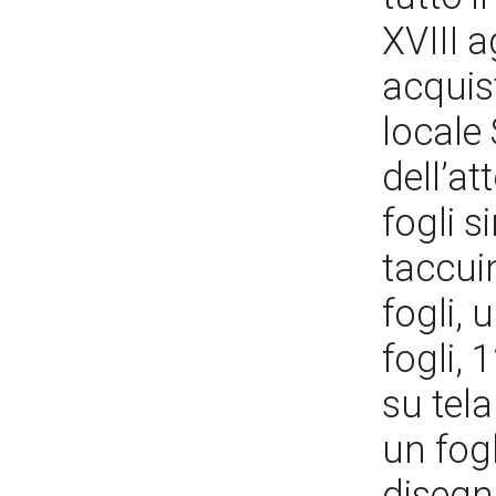
XVIII a
acquis
locale
dell’a
fogli s
taccuin
fogli,
fogli, 
su tel
un fogl
disegni