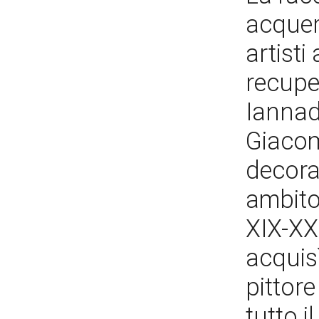
acquere
artisti 
recupe
Iannadr
Giacomo
decorat
ambito
XIX-XX.
acquisì
pittore
tutto i