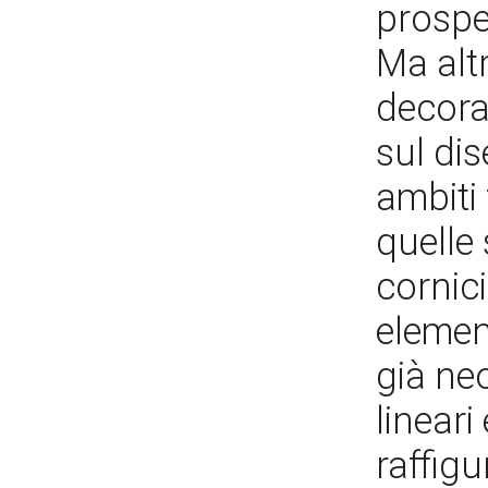
prospet
Ma alt
decorat
sul di
ambiti 
quelle
cornici
element
già ne
lineari
raffigu