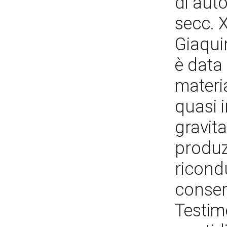
di auto
secc. X
Giaqui
è data 
materi
quasi i
gravita
produz
ricondu
conser
Testimo