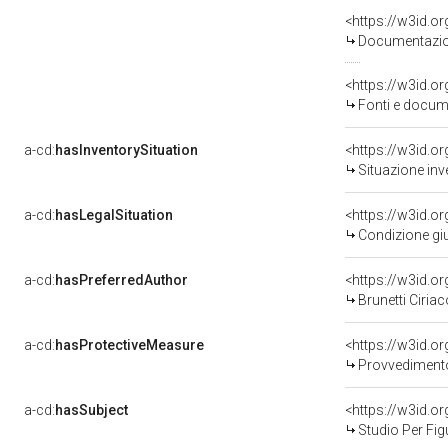
Documentazion
<https://w3id.
Fonti e docume
a-cd:
hasInventorySituation
<https://w3id.o
Situazione inv
a-cd:
hasLegalSituation
<https://w3id.o
Condizione giu
a-cd:
hasPreferredAuthor
<https://w3id.
Brunetti Ciriac
a-cd:
hasProtectiveMeasure
<https://w3id.o
Provvedimento 
a-cd:
hasSubject
<https://w3id.
Studio Per Fig