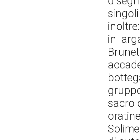
disegni
singoli
inoltre
in larg
Brunett
accade
botteg
gruppo
sacro 
oratine
Solimen