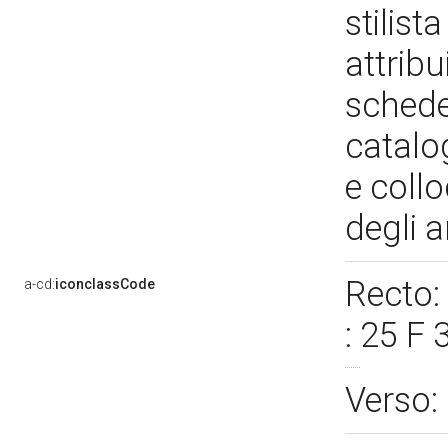
stilis
attribu
schede,
catalo
e coll
degli 
Recto: 
a-cd:
iconclassCode
: 25 F
Verso: