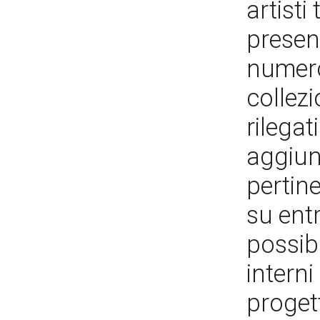
artisti
presen
numero
collez
rilegat
aggiun
pertine
su entr
possibi
interni
progett