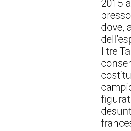
2015 a
presso
dove, 
dell’e
I tre T
conser
costit
campio
figurat
desunt
frances