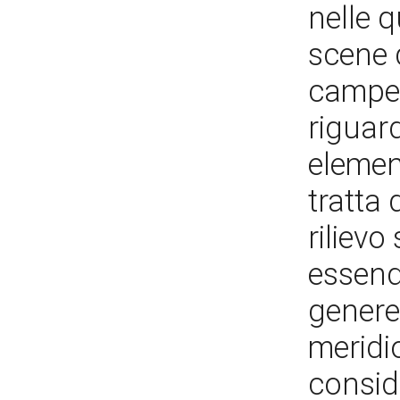
nelle q
scene d
campest
riguard
elemen
tratta
rilievo
essend
genere
meridi
consid