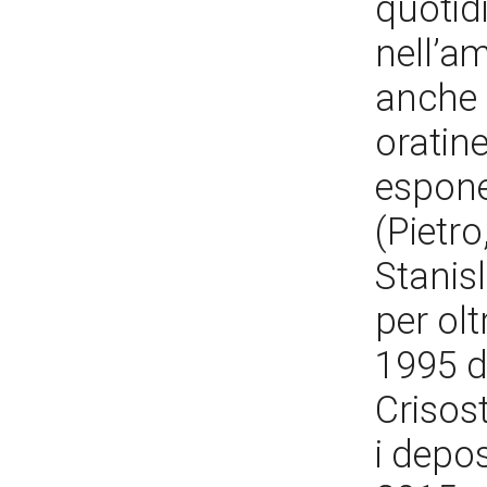
quotidi
nell’am
anche 
oratine
espone
(Pietr
Stanisl
per olt
1995 da
Crisos
i depos