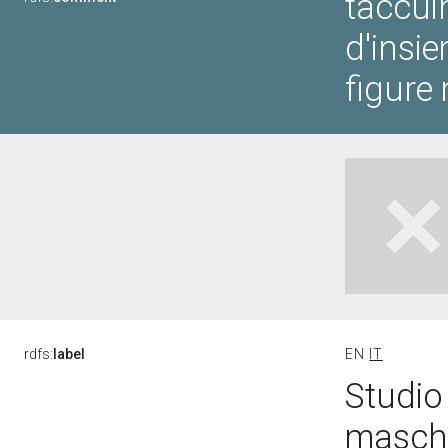
taccui
d'insi
figure
rdfs:
label
EN
IT
Studio 
maschi