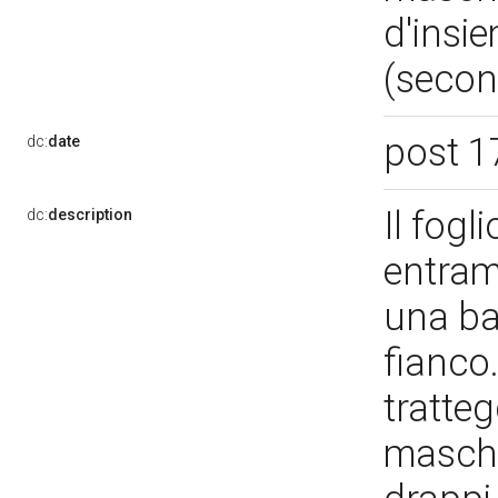
d'insie
(secon
post 1
dc:
date
Il fogl
dc:
description
entramb
una ba
fianco.
tratte
maschil