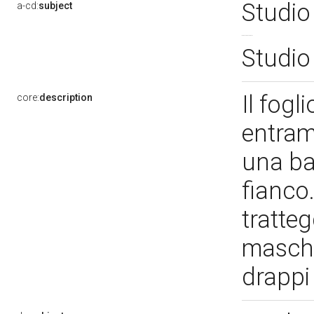
Studio
a-cd:
subject
Studio
Il fogl
core:
description
entramb
una ba
fianco.
tratte
maschil
drapp