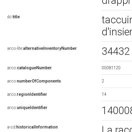
drapp
taccui
dc:
title
d'insi
34432 (
arco-lite:
alternativeInventoryNumber
00081120
arco:
catalogueNumber
2
arco:
numberOfComponents
14
arco:
regionIdentifier
14000
arco:
uniqueIdentifier
La racc
a-cd:
historicalInformation