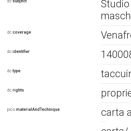
Studio 
dc:
subject
maschi
Venafr
dc:
coverage
14000
dc:
identifier
taccui
dc:
type
propri
dc:
rights
carta 
pico:
materialAndTechnique