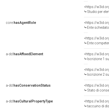
<https://w3id.o
Studio per elemento dec
core:
hasAgentRole
<https://w3id.
Ente schedatore d
<https://w3id.o
Ente competente 
a-dd:
hasAffixedElement
<https://w3id.o
Iscrizione 1 s
<https://w3id.o
Iscrizione 2 s
a-dd:
hasConservationStatus
<https://w3id.o
Stato di cons
a-dd:
hasCulturalPropertyType
<https://w3id.
taccuino di di