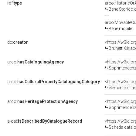
rdf:
type
arco:HistoricOrA
Bene Storico o
arco:MovableCul
Bene mobile
dc:
creator
<https://w3id.
Brunetti Ciriac
arco:
hasCataloguingAgency
<https://w3id.
Soprintendenza
arco:
hasCulturalPropertyCataloguingCategory
<https://w3id.o
elemento d'in
arco:
hasHeritageProtectionAgency
<https://w3id.
Soprintendenza
a-cat:
isDescribedByCatalogueRecord
<https://w3id.
Scheda catalo