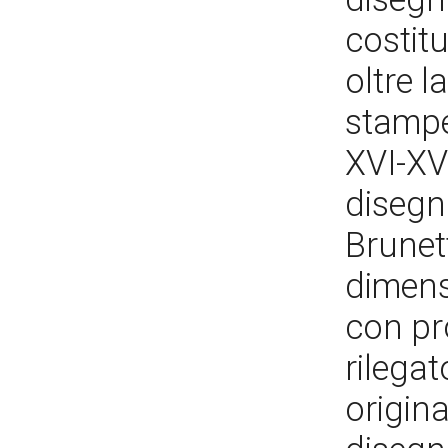
costitu
oltre l
stampe,
XVI-XV
disegni
Brunett
dimensi
con pr
rilegat
origina