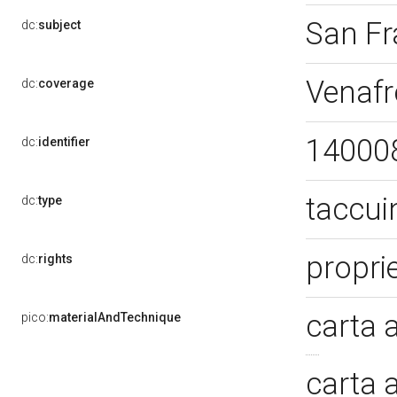
San Fr
dc:
subject
Venafr
dc:
coverage
14000
dc:
identifier
taccui
dc:
type
propri
dc:
rights
carta 
pico:
materialAndTechnique
carta 