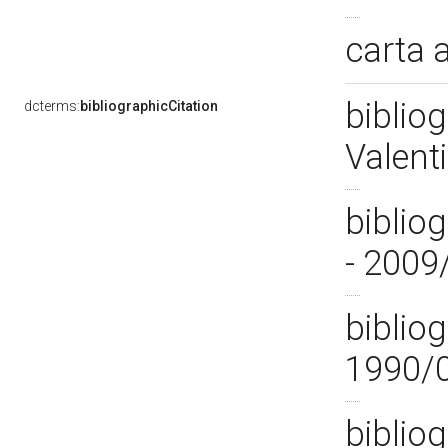
carta 
biblio
dcterms:
bibliographicCitation
Valent
biblio
- 2009
bibliog
1990/
bibliog