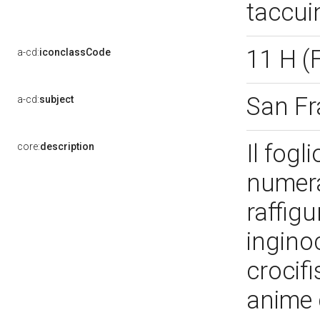
taccu
11 H (
a-cd:
iconclassCode
San Fr
a-cd:
subject
Il fogl
core:
description
numera
raffig
ingino
crocifi
anime 