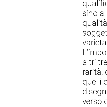
qualif
sino al
qualità
sogget
varietà
L’impo
altri t
rarità
quelli 
disegni
verso 