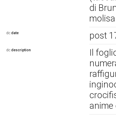
di Brun
molisa
post 1
dc:
date
Il fogl
dc:
description
numera
raffig
ingino
crocifi
anime 