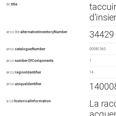
taccui
dc:
title
d'insi
34429 
arco-lite:
alternativeInventoryNumber
00081365
arco:
catalogueNumber
1
arco:
numberOfComponents
14
arco:
regionIdentifier
14000
arco:
uniqueIdentifier
La racc
a-cd:
historicalInformation
acquere