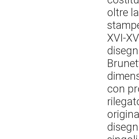
oltre l
stampe,
XVI-XV
disegni
Brunett
dimensi
con pr
rilegat
origina
disegni