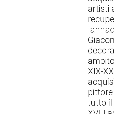
artisti 
recupe
Iannadr
Giacomo
decorat
ambito
XIX-XX.
acquisì
pittore
tutto i
XVIII a