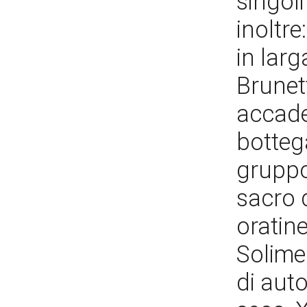
singoli
inoltre
in larg
Brunett
accade
botteg
gruppo
sacro 
oratine
Solimen
di auto