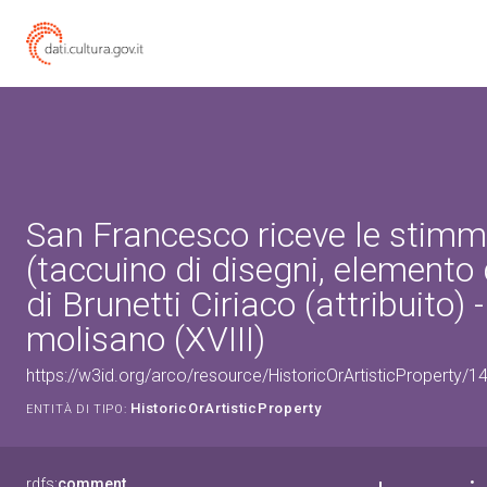
San Francesco riceve le stim
(taccuino di disegni, elemento
di Brunetti Ciriaco (attribuito)
molisano (XVIII)
https://w3id.org/arco/resource/HistoricOrArtisticProperty/
HistoricOrArtisticProperty
ENTITÀ DI TIPO:
rdfs:
comment