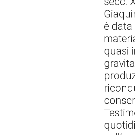
secc. X
Giaqui
è data 
materi
quasi i
gravita
produz
ricondu
conser
Testimo
quotidi