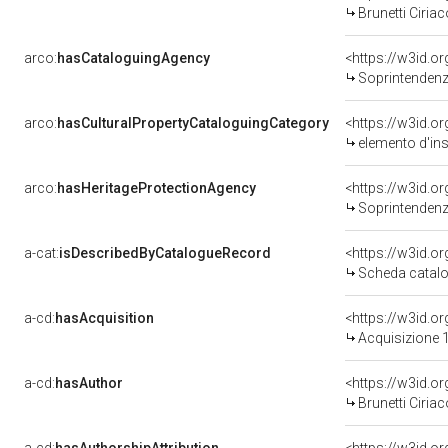
Brunetti Ciriac
arco:
hasCataloguingAgency
<https://w3id.
Soprintendenza
arco:
hasCulturalPropertyCataloguingCategory
<https://w3id.o
elemento d'in
arco:
hasHeritageProtectionAgency
<https://w3id.
Soprintendenza
a-cat:
isDescribedByCatalogueRecord
<https://w3id.
Scheda catalo
a-cd:
hasAcquisition
<https://w3id.o
Acquisizione 1
a-cd:
hasAuthor
<https://w3id.
Brunetti Ciriac