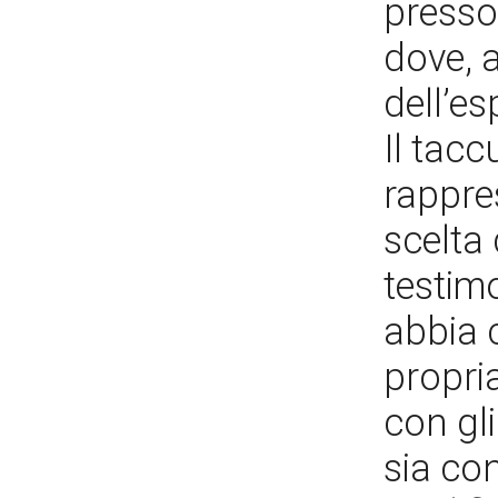
presso
dove, 
dell’e
Il tac
rappre
scelta 
testim
abbia 
propria
con gl
sia con