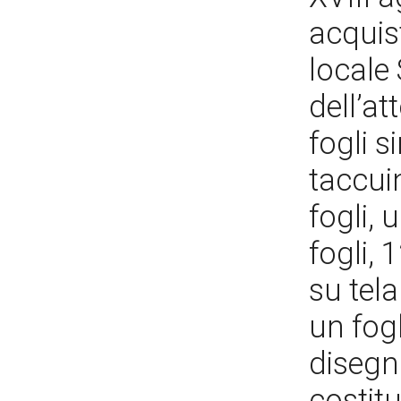
acquis
locale
dell’a
fogli s
taccuin
fogli,
fogli, 
su tel
un fogl
disegni
costitu