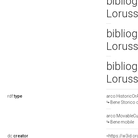
bibliog
Loruss
bibliog
Loruss
bibliog
Loruss
rdf:
type
arco:HistoricOrA
Bene Storico o
arco:MovableCul
Bene mobile
dc:
creator
<https://w3id.