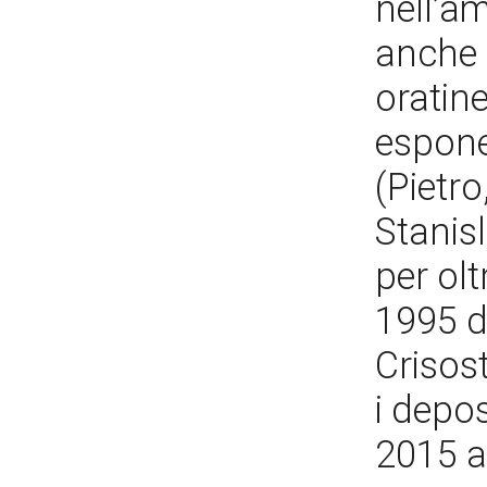
nell’am
anche 
oratine
espone
(Pietr
Stanisl
per olt
1995 da
Crisos
i depos
2015 a