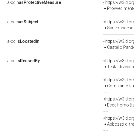
a-cd:
hasProtectiveMeasure
<https://w3id.o
Provvedimento 
a-cd:
hasSubject
<https://w3id.
San Francesc
a-cd:
isLocatedIn
<https://w3id.
Castello Pand
a-cd:
isReusedBy
<https://w3id.o
Testa di vecch
<https://w3id.o
Compianto sul 
<https://w3id.o
Ecce homo (tac
<https://w3id.o
Abbozzo di tre 