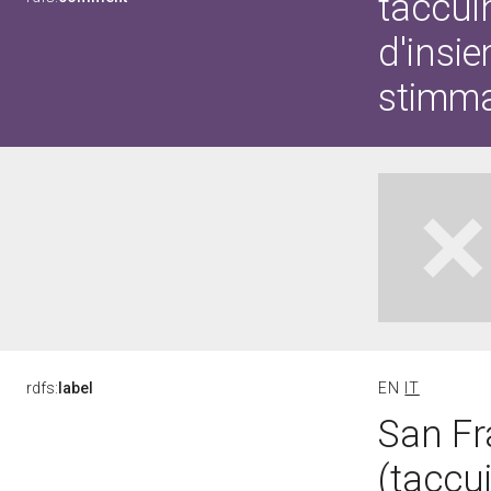
taccui
d'insi
stimm
rdfs:
label
EN
IT
San Fr
(taccu