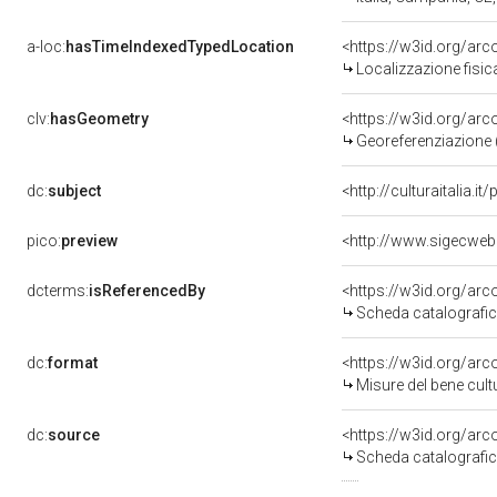
a-loc:
hasTimeIndexedTypedLocation
<https://w3id.org/ar
Localizzazione fisic
clv:
hasGeometry
<https://w3id.org/ar
Georeferenziazione 
dc:
subject
<http://culturaitalia.
pico:
preview
dcterms:
isReferencedBy
<https://w3id.org/a
Scheda catalografi
dc:
format
<https://w3id.org/ar
Misure del bene cul
dc:
source
<https://w3id.org/a
Scheda catalografi