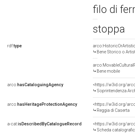
filo di fe
stoppa
rdf:
type
arco:HistoricOrArtisti
Bene Storico o Artis
arco:MovableCultural
Bene mobile
arco:
hasCataloguingAgency
<https://w3id.org/a
Soprintendenza Arche
arco:
hasHeritageProtectionAgency
<https://w3id.org/a
Reggia di Caserta
a-cat:
isDescribedByCatalogueRecord
<https://w3id.org/a
Scheda catalografi