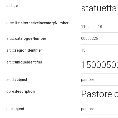
statuetta
dc:
title
arco-lite:
alternativeInventoryNumber
1169
18
00050226
arco:
catalogueNumber
15
arco:
regionIdentifier
1500050
arco:
uniqueIdentifier
pastore
a-cd:
subject
Pastore c
core:
description
pastore
dc:
subject