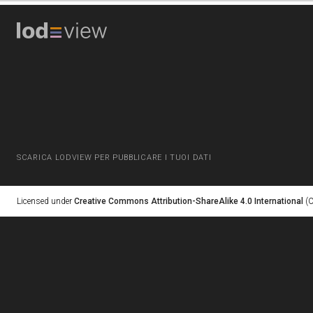
SCARICA LODVIEW PER PUBBLICARE I TUOI DATI
Licensed under
Creative Commons Attribution-ShareAlike 4.0 International
(C