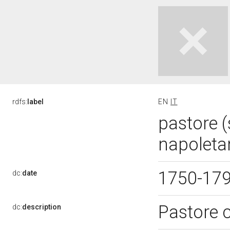
rdfs:
label
EN
IT
pastore (
napoleta
1750-17
dc:
date
Pastore c
dc:
description