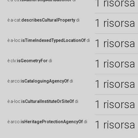
1 risorsa
1 risorsa
è
a-cat:
describesCulturalProperty
di
1 risorsa
è
a-loc:
isTimeIndexedTypedLocationOf
di
1 risorsa
è
clv:
isGeometryFor
di
1 risorsa
è
arco:
isCataloguingAgencyOf
di
1 risorsa
è
a-loc:
isCulturalInstituteOrSiteOf
di
1 risorsa
è
arco:
isHeritageProtectionAgencyOf
di