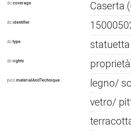
Caserta 
dc:
coverage
1500050
dc:
identifier
statuetta
dc:
type
propriet
dc:
rights
legno/ s
pico:
materialAndTechnique
vetro/ pi
terracot