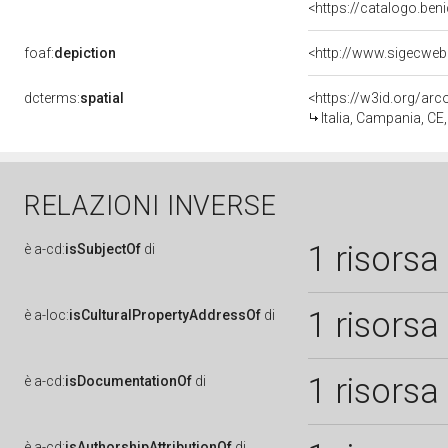
<https://catalogo.beni
foaf:
depiction
dcterms:
spatial
<https://w3id.org/a
Italia, Campania, CE
RELAZIONI INVERSE
1 risorsa
è
a-cd:
isSubjectOf
di
1 risorsa
è
a-loc:
isCulturalPropertyAddressOf
di
1 risorsa
è
a-cd:
isDocumentationOf
di
è
a-cd:
isAuthorshipAttributionOf
di