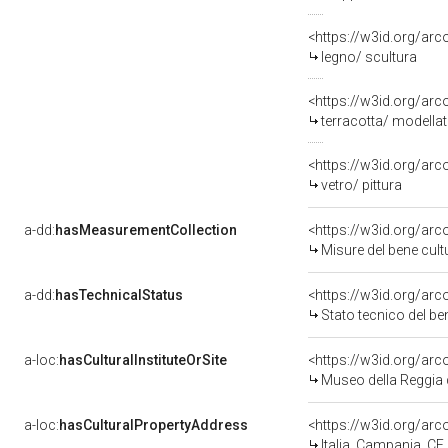
<https://w3id.org/arc
legno/ scultura
<https://w3id.org/arc
terracotta/ modella
<https://w3id.org/arc
vetro/ pittura
a-dd:
hasMeasurementCollection
<https://w3id.org/ar
Misure del bene cul
a-dd:
hasTechnicalStatus
<https://w3id.org/ar
Stato tecnico del b
a-loc:
hasCulturalInstituteOrSite
<https://w3id.org/ar
Museo della Reggia 
a-loc:
hasCulturalPropertyAddress
<https://w3id.org/a
Italia, Campania, CE