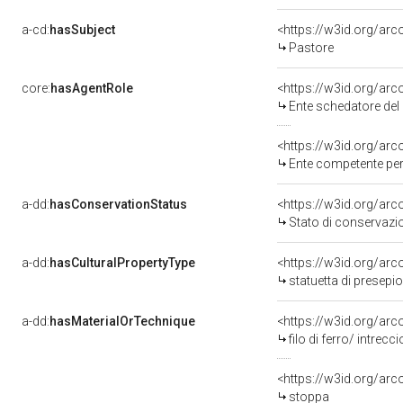
a-cd:
hasSubject
<https://w3id.org/a
Pastore
core:
hasAgentRole
<https://w3id.org/ar
Ente schedatore del bene 
<https://w3id.org/ar
Ente competente per
a-dd:
hasConservationStatus
<https://w3id.org/ar
Stato di conservazi
a-dd:
hasCulturalPropertyType
<https://w3id.org/ar
statuetta di presepio
a-dd:
hasMaterialOrTechnique
<https://w3id.org/arco
filo di ferro/ intrecci
<https://w3id.org/arc
stoppa