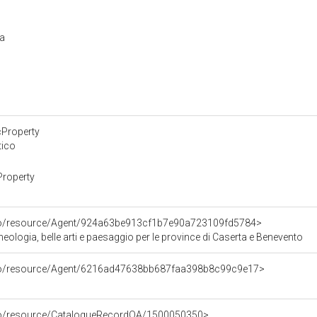
ra
cProperty
tico
Property
rco/resource/Agent/924a63be913cf1b7e90a723109fd5784>
ologia, belle arti e paesaggio per le province di Caserta e Benevento
rco/resource/Agent/6216ad47638bb687faa398b8c99c9e17>
rco/resource/CatalogueRecordOA/1500050350>