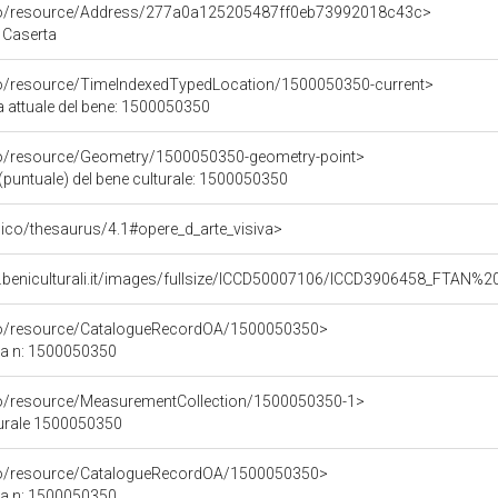
rco/resource/Address/277a0a125205487ff0eb73992018c43c>
, Caserta
co/resource/TimeIndexedTypedLocation/1500050350-current>
a attuale del bene: 1500050350
co/resource/Geometry/1500050350-geometry-point>
(puntuale) del bene culturale: 1500050350
it/pico/thesaurus/4.1#opere_d_arte_visiva>
.beniculturali.it/images/fullsize/ICCD50007106/ICCD3906458_FTAN%2
rco/resource/CatalogueRecordOA/1500050350>
ca n: 1500050350
co/resource/MeasurementCollection/1500050350-1>
turale 1500050350
rco/resource/CatalogueRecordOA/1500050350>
ca n: 1500050350