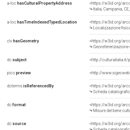
a-loc:
hasCulturalPropertyAddress
<https://w3id.org/a
Italia, Campania, CE
a-loc:
hasTimeIndexedTypedLocation
<https://w3id.org/ar
Localizzazione fisic
clv:
hasGeometry
<https://w3id.org/ar
Georeferenziazione 
dc:
subject
<http://culturaitalia.
pico:
preview
<http://www.sigecweb
dcterms:
isReferencedBy
<https://w3id.org/a
Scheda catalografi
dc:
format
<https://w3id.org/ar
Misure del bene cul
dc:
source
<https://w3id.org/a
Scheda catalografi