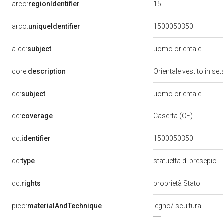
15
arco:
regionIdentifier
arco:
uniqueIdentifier
1500050350
a-cd:
subject
uomo orientale
core:
description
Orientale vestito in se
dc:
subject
uomo orientale
dc:
coverage
Caserta (CE)
dc:
identifier
1500050350
dc:
type
statuetta di presepio
dc:
rights
proprietà Stato
pico:
materialAndTechnique
legno/ scultura