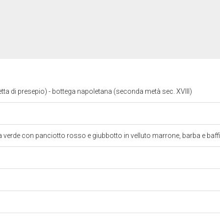
tta di presepio) - bottega napoletana (seconda metà sec. XVIII)
ta verde con panciotto rosso e giubbotto in velluto marrone, barba e baff