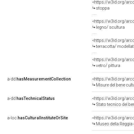
<https://w3id.org/arc
stoppa
<https://w3id.org/arc
legno/ scultura
<https://w3id.org/arc
terracotta/ modella
<https://w3id.org/arc
vetro/ pittura
a-dd:
hasMeasurementCollection
<https://w3id.org/ar
Misure del bene cul
a-dd:
hasTechnicalStatus
<https://w3id.org/ar
Stato tecnico del b
a-loc:
hasCulturalInstituteOrSite
<https://w3id.org/ar
Museo della Reggia 