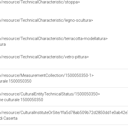
o/resource/TechnicalCharacteristic/stoppa>
o/resource/TechnicalCharacteristic/legno-scultura>
o/resource/TechnicalCharacteristic/terracotta-modellatura>
tura
o/resource/TechnicalCharacteristic/vetro-pittura>
co/resource/MeasurementCollection/1500050350-1>
turale 1500050350
co/resource/CulturalEntityTechnicalStatus/1500050350>
ene culturale 1500050350
co/resource/CulturalInstituteOrSite/ffa5d78ab509b72d2850dd1e0ab42
di Caserta