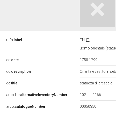
rdfs:
label
EN
IT
uomo orientale (statue
dc:
date
1750-1799
dc:
description
Orientale vestito in se
dc:
title
statuetta di presepio
102
1166
arco-lite:
alternativeInventoryNumber
00050350
arco:
catalogueNumber