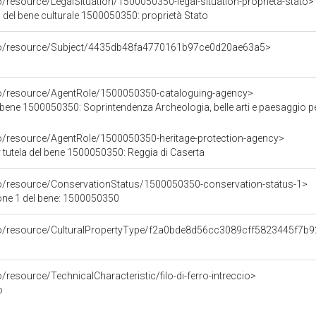
o/resource/LegalSituation/1500050350-legal-situation-proprieta-stato>
 del bene culturale 1500050350: proprietà Stato
rco/resource/Subject/4435db48fa4770161b97ce0d20ae63a5>
co/resource/AgentRole/1500050350-cataloguing-agency>
bene 1500050350: Soprintendenza Archeologia, belle arti e paesaggio pe
co/resource/AgentRole/1500050350-heritage-protection-agency>
 tutela del bene 1500050350: Reggia di Caserta
co/resource/ConservationStatus/1500050350-conservation-status-1>
one 1 del bene: 1500050350
co/resource/CulturalPropertyType/f2a0bde8d56cc3089cff5823445f7b9
/resource/TechnicalCharacteristic/filo-di-ferro-intreccio>
o