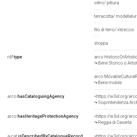
vetro/ pittura
terracotta/ modellatu
filo di ferro/ intreccio
stoppa
rdf:
type
arco:HistoricOrArtisti
Bene Storico o Artis
arco:MovableCultural
Bene mobile
arco:
hasCataloguingAgency
<https://w3id.org/a
Soprintendenza Arche
arco:
hasHeritageProtectionAgency
<https://w3id.org/a
Reggia di Caserta
a-cat:
isDescribedByCatalogueRecord
<https://w3id.org/a