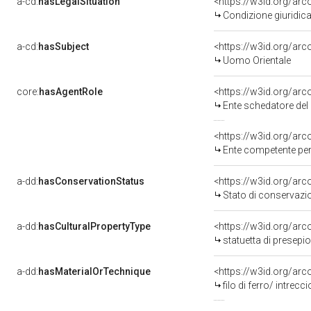
a-cd:
hasLegalSituation
<https://w3id.org/arc
Condizione giuridica
a-cd:
hasSubject
<https://w3id.org/a
Uomo Orientale
core:
hasAgentRole
<https://w3id.org/ar
Ente schedatore del 
<https://w3id.org/ar
Ente competente per
a-dd:
hasConservationStatus
<https://w3id.org/ar
Stato di conservazi
a-dd:
hasCulturalPropertyType
<https://w3id.org/ar
statuetta di presepio
a-dd:
hasMaterialOrTechnique
<https://w3id.org/arco
filo di ferro/ intrecci