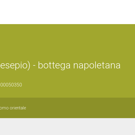
resepio) - bottega napoletana
1500050350
uomo orientale