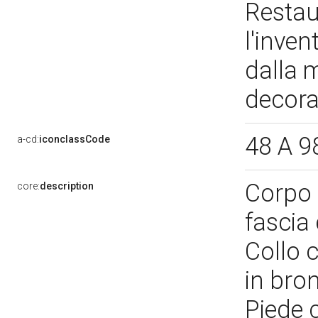
Restau
l'inven
dalla m
decorat
48 A 9
a-cd:
iconclassCode
Corpo 
core:
description
fascia
Collo 
in bro
Piede 