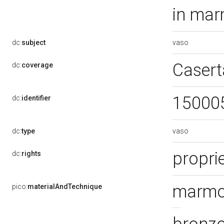
in mar
vaso
dc:
subject
Casert
dc:
coverage
15000
dc:
identifier
vaso
dc:
type
propri
dc:
rights
marmo/
pico:
materialAndTechnique