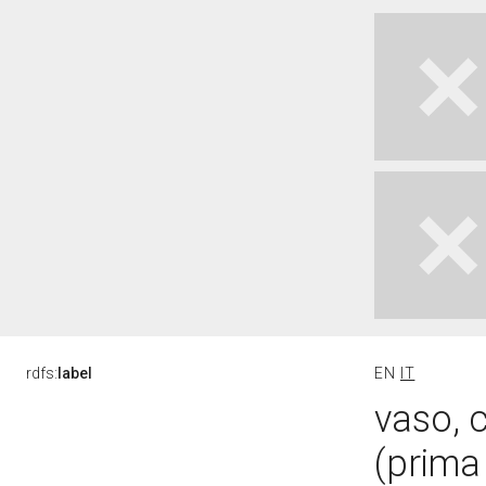
rdfs:
label
EN
IT
vaso, 
(prima