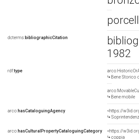
bronzo
porcel
bibliog
dcterms:
bibliographicCitation
1982
rdf:
type
arco:HistoricOrA
Bene Storico o
arco:MovableCul
Bene mobile
arco:
hasCataloguingAgency
<https://w3id.
Soprintendenza
arco:
hasCulturalPropertyCataloguingCategory
<https://w3id.o
coppia