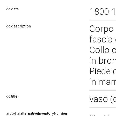
1800-
dc:
date
Corpo 
dc:
description
fascia
Collo 
in bro
Piede 
in mar
vaso (
dc:
title
arco-lite:
alternativeInventoryNumber