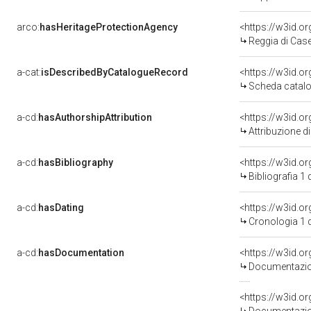
arco:
hasHeritageProtectionAgency
<https://w3id.
Reggia di Case
a-cat:
isDescribedByCatalogueRecord
<https://w3id.
Scheda catalo
a-cd:
hasAuthorshipAttribution
Attribuzione d
a-cd:
hasBibliography
<https://w3id.o
Bibliografia 1
a-cd:
hasDating
<https://w3id.
Cronologia 1 
a-cd:
hasDocumentation
Documentazion