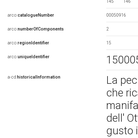
145
146
00050916
arco:
catalogueNumber
2
arco:
numberOfComponents
15
arco:
regionIdentifier
15000
arco:
uniqueIdentifier
La pec
a-cd:
historicalInformation
che ric
manifa
dell' O
gusto 