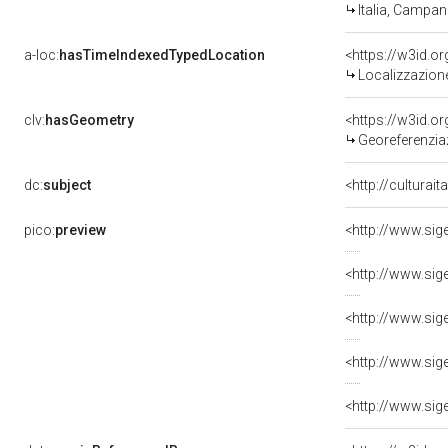
Italia, Campan
a-loc:
hasTimeIndexedTypedLocation
<https://w3id.
Localizzazione
clv:
hasGeometry
<https://w3id.
Georeferenzia
dc:
subject
<http://culturai
pico:
preview