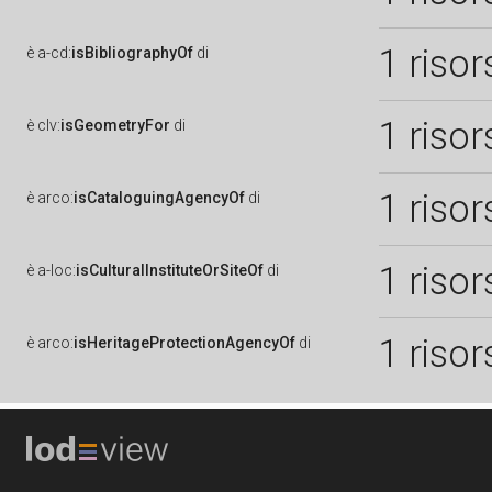
1 risor
è
a-cd:
isBibliographyOf
di
1 risor
è
clv:
isGeometryFor
di
1 risor
è
arco:
isCataloguingAgencyOf
di
1 risor
è
a-loc:
isCulturalInstituteOrSiteOf
di
1 risor
è
arco:
isHeritageProtectionAgencyOf
di