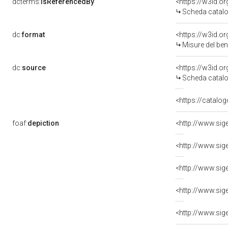
dcterms:
isReferencedBy
<https://w3id.
Scheda catalo
dc:
format
<https://w3id.
Misure del be
dc:
source
<https://w3id.
Scheda catalo
<https://catalog
foaf:
depiction