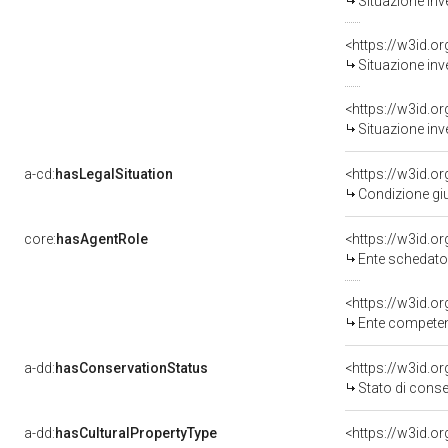
Situazione inv
<https://w3id.o
Situazione inv
<https://w3id.o
Situazione inv
a-cd:
hasLegalSituation
<https://w3id.o
Condizione giu
core:
hasAgentRole
<https://w3id.
Ente schedatore del
<https://w3id.o
Ente competent
a-dd:
hasConservationStatus
<https://w3id.o
Stato di cons
a-dd:
hasCulturalPropertyType
<https://w3id.