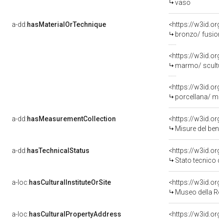
vaso
a-dd:
hasMaterialOrTechnique
<https://w3id.o
bronzo/ fusio
<https://w3id.o
marmo/ scultu
<https://w3id.o
porcellana/ mo
a-dd:
hasMeasurementCollection
<https://w3id.
Misure del be
a-dd:
hasTechnicalStatus
<https://w3id.o
Stato tecnico
a-loc:
hasCulturalInstituteOrSite
<https://w3id.o
Museo della R
a-loc:
hasCulturalPropertyAddress
<https://w3id.