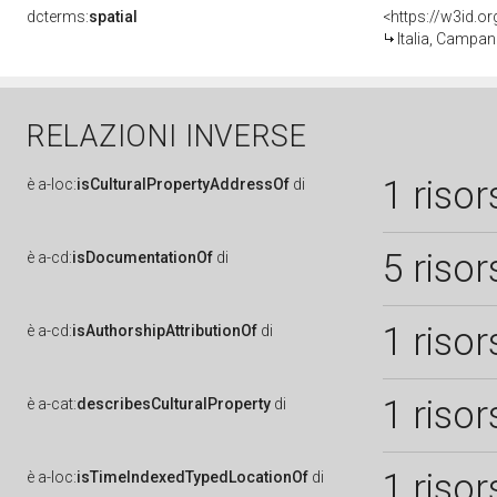
dcterms:
spatial
<https://w3id.
Italia, Campan
RELAZIONI INVERSE
1 risor
è
a-loc:
isCulturalPropertyAddressOf
di
5 risor
è
a-cd:
isDocumentationOf
di
1 risor
è
a-cd:
isAuthorshipAttributionOf
di
1 risor
è
a-cat:
describesCulturalProperty
di
1 risor
è
a-loc:
isTimeIndexedTypedLocationOf
di