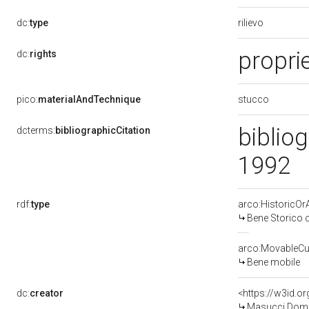
rilievo
dc:
type
propri
dc:
rights
stucco
pico:
materialAndTechnique
bibliog
dcterms:
bibliographicCitation
1992
rdf:
type
arco:HistoricOrA
Bene Storico o
arco:MovableCul
Bene mobile
dc:
creator
<https://w3id.
Masucci Dome