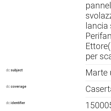
pannel
svolazz
lancia 
Perifan
Ettore(
per sc
Marte 
dc:
subject
Casert
dc:
coverage
15000
dc:
identifier