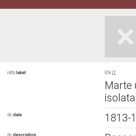
rdfs:
label
EN
IT
Marte u
isolat
1813-
dc:
date
dc:
description