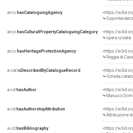
arco:
hasCataloguingAgency
<https://w3id.
Soprintendenza
arco:
hasCulturalPropertyCataloguingCategory
<https://w3id.o
opera isolata
arco:
hasHeritageProtectionAgency
<https://w3id.
Reggia di Case
a-cat:
isDescribedByCatalogueRecord
<https://w3id.
Scheda catalo
a-cd:
hasAuthor
<https://w3id.
Masucci Dome
a-cd:
hasAuthorshipAttribution
<https://w3id.o
Attribuzione d
a-cd:
hasBibliography
<https://w3id.o