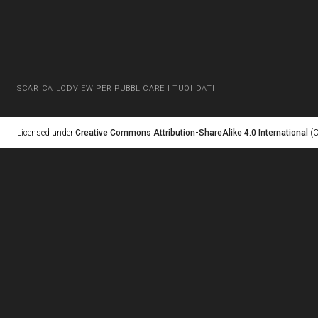
SCARICA LODVIEW PER PUBBLICARE I TUOI DATI
Licensed under
Creative Commons Attribution-ShareAlike 4.0 International
(C