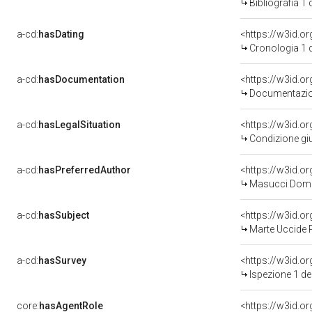
Bibliografia 1
a-cd:
hasDating
<https://w3id.
Cronologia 1 
a-cd:
hasDocumentation
Documentazion
a-cd:
hasLegalSituation
<https://w3id.o
Condizione giu
a-cd:
hasPreferredAuthor
<https://w3id.
Masucci Dome
a-cd:
hasSubject
<https://w3id.
Marte Uccide P
a-cd:
hasSurvey
<https://w3id.o
Ispezione 1 d
core:
hasAgentRole
<https://w3id.