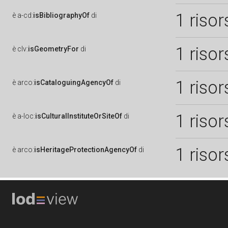
1 risor
è
a-cd:
isBibliographyOf
di
1 risor
è
clv:
isGeometryFor
di
1 risor
è
arco:
isCataloguingAgencyOf
di
1 risor
è
a-loc:
isCulturalInstituteOrSiteOf
di
1 risor
è
arco:
isHeritageProtectionAgencyOf
di