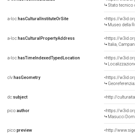
Stato tecnico
a-loc:
hasCulturalInstituteOrSite
<https://w3id.o
Museo della R
a-loc:
hasCulturalPropertyAddress
<https://w3id.
Italia, Campan
a-loc:
hasTimeIndexedTypedLocation
<https://w3id.
Localizzazione
clv:
hasGeometry
<https://w3id.
Georeferenzia
dc:
subject
<http://culturai
pico:
author
<https://w3id.
Masucci Dome
pico:
preview