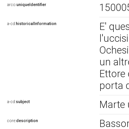
15000
arco:
uniqueIdentifier
E' ques
a-cd:
historicalInformation
l'uccis
Ochesi
un altr
Ettore
porta 
Marte 
a-cd:
subject
Bassor
core:
description