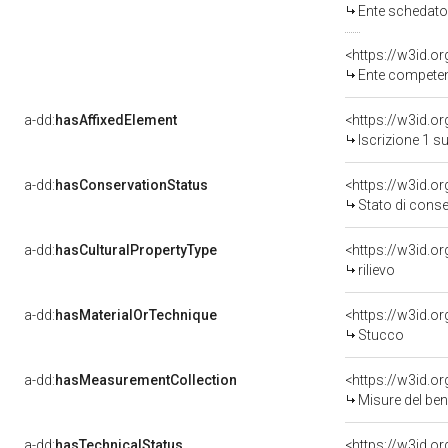
Ente schedatore del
<https://w3id.o
Ente competent
a-dd:
hasAffixedElement
<https://w3id.o
Iscrizione 1 s
a-dd:
hasConservationStatus
<https://w3id.o
Stato di cons
a-dd:
hasCulturalPropertyType
<https://w3id.
rilievo
a-dd:
hasMaterialOrTechnique
<https://w3id.o
Stucco
a-dd:
hasMeasurementCollection
<https://w3id.
Misure del be
a-dd:
hasTechnicalStatus
<https://w3id.o