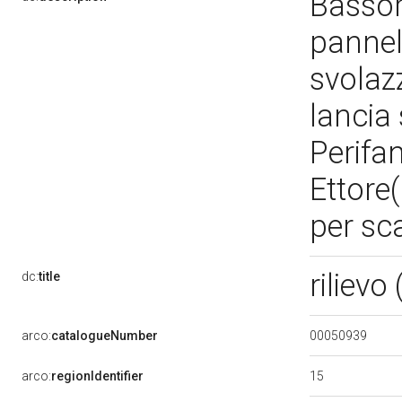
Bassor
pannel
svolazz
lancia 
Perifan
Ettore(
per sc
rilievo
dc:
title
00050939
arco:
catalogueNumber
15
arco:
regionIdentifier