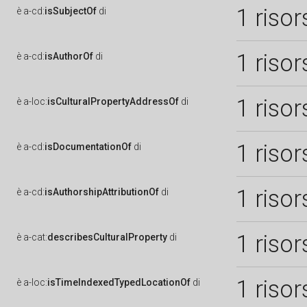
1 risor
è
a-cd:
isSubjectOf
di
1 risor
è
a-cd:
isAuthorOf
di
1 risor
è
a-loc:
isCulturalPropertyAddressOf
di
1 risor
è
a-cd:
isDocumentationOf
di
1 risor
è
a-cd:
isAuthorshipAttributionOf
di
1 risor
è
a-cat:
describesCulturalProperty
di
1 risor
è
a-loc:
isTimeIndexedTypedLocationOf
di