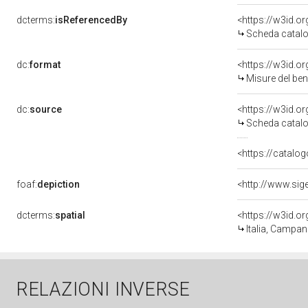
dcterms:
isReferencedBy
<https://w3id.
Scheda catalo
dc:
format
<https://w3id.
Misure del be
dc:
source
<https://w3id.
Scheda catalo
<https://catalog
foaf:
depiction
dcterms:
spatial
<https://w3id.
Italia, Campan
RELAZIONI INVERSE