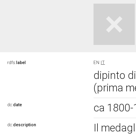
rdfs:
label
EN
IT
dipinto di
(prima m
ca 1800
dc:
date
Il medag
dc:
description