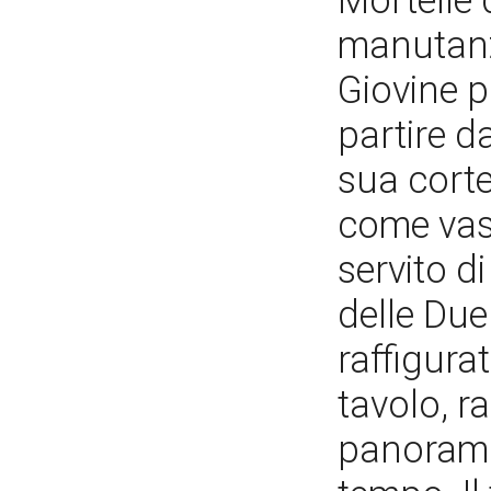
Mortelle 
manutanzi
Giovine p
partire da
sua corte
come vasi
servito d
delle Due 
raffigura
tavolo, r
panorami