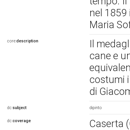
tempo. Il
nel 1859 
Maria Sof
Il medag
core:
description
cane e un
equivalen
costumi i
di Giaco
dipinto
dc:
subject
Caserta 
dc:
coverage