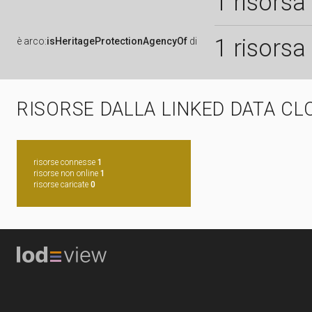
1 risorsa
1 risorsa
è
arco:
isHeritageProtectionAgencyOf
di
RISORSE DALLA LINKED DATA CL
risorse connesse
1
risorse non online
1
risorse caricate
0