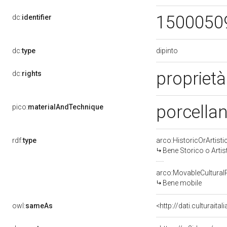
1500050
dc:
identifier
dipinto
dc:
type
propriet
dc:
rights
porcellan
pico:
materialAndTechnique
rdf:
type
arco:HistoricOrArtisti
Bene Storico o Artis
arco:MovableCultural
Bene mobile
owl:
sameAs
<http://dati.culturaita