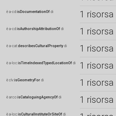
1 risorsa
è
a-cd:
isDocumentationOf
di
1 risorsa
è
a-cd:
isAuthorshipAttributionOf
di
1 risorsa
è
a-cat:
describesCulturalProperty
di
1 risorsa
è
a-loc:
isTimeIndexedTypedLocationOf
di
1 risorsa
è
clv:
isGeometryFor
di
1 risorsa
è
arco:
isCataloguingAgencyOf
di
è
a-loc:
isCulturalInstituteOrSiteOf
di