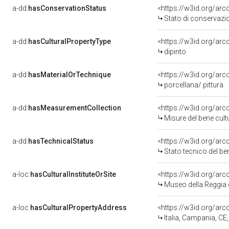
a-dd:
hasConservationStatus
<https://w3id.org/ar
Stato di conservazi
a-dd:
hasCulturalPropertyType
<https://w3id.org/a
dipinto
a-dd:
hasMaterialOrTechnique
<https://w3id.org/arc
porcellana/ pittura
a-dd:
hasMeasurementCollection
<https://w3id.org/ar
Misure del bene cul
a-dd:
hasTechnicalStatus
<https://w3id.org/ar
Stato tecnico del b
a-loc:
hasCulturalInstituteOrSite
<https://w3id.org/ar
Museo della Reggia 
a-loc:
hasCulturalPropertyAddress
<https://w3id.org/a
Italia, Campania, CE