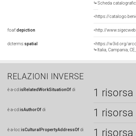
Scheda catalografi
<https://catalogo.beni
foaf:
depiction
dcterms:
spatial
<https://w3id.org/a
Italia, Campania, CE
RELAZIONI INVERSE
1 risorsa
è
a-cd:
isRelatedWorkSituationOf
di
1 risorsa
è
a-cd:
isAuthorOf
di
1 risorsa
è
a-loc:
isCulturalPropertyAddressOf
di