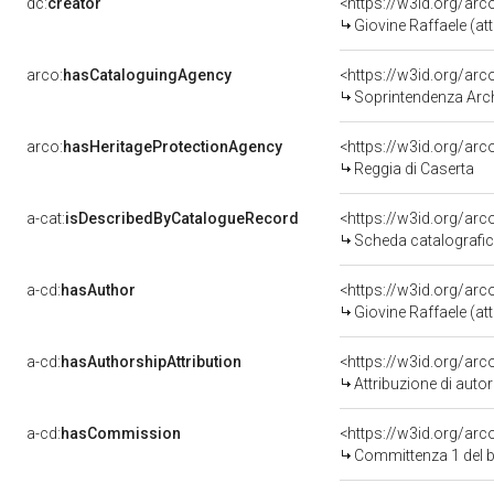
dc:
creator
<https://w3id.org/a
Giovine Raffaele (att
arco:
hasCataloguingAgency
<https://w3id.org/a
Soprintendenza Arche
arco:
hasHeritageProtectionAgency
<https://w3id.org/a
Reggia di Caserta
a-cat:
isDescribedByCatalogueRecord
<https://w3id.org/a
Scheda catalografi
a-cd:
hasAuthor
<https://w3id.org/a
Giovine Raffaele (att
a-cd:
hasAuthorshipAttribution
<https://w3id.org/ar
Attribuzione di aut
a-cd:
hasCommission
<https://w3id.org/a
Committenza 1 del