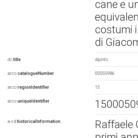
cane e un
equivalen
costumi i
di Giaco
dipinto
dc:
title
00050986
arco:
catalogueNumber
15
arco:
regionIdentifier
1500050
arco:
uniqueIdentifier
Raffaele 
a-cd:
historicalInformation
primi ann