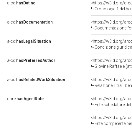
a-cd:
hasDating
<https://w3id.org/ar
Cronologia 1 del b
a-cd:
hasDocumentation
Documentazione foto
a-cd:
hasLegalSituation
<https://w3id.org/arc
Condizione giuridica
a-cd:
hasPreferredAuthor
<https://w3id.org/a
Giovine Raffaele (att
a-cd:
hasRelatedWorkSituation
<https://w3id.org/arc
Relazione 1 tra il b
core:
hasAgentRole
<https://w3id.org/ar
Ente schedatore del bene 
<https://w3id.org/ar
Ente competente per