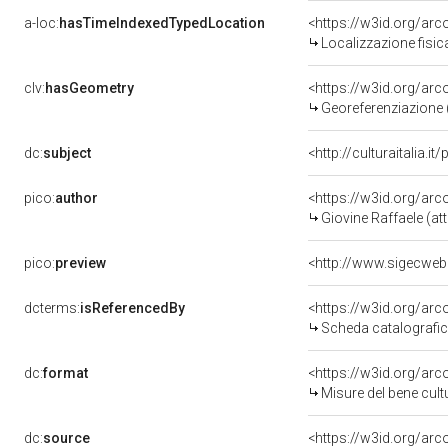
a-loc:
hasTimeIndexedTypedLocation
<https://w3id.org/ar
Localizzazione fisic
clv:
hasGeometry
<https://w3id.org/ar
Georeferenziazione 
dc:
subject
<http://culturaitalia.
pico:
author
<https://w3id.org/a
Giovine Raffaele (att
pico:
preview
dcterms:
isReferencedBy
<https://w3id.org/a
Scheda catalografi
dc:
format
<https://w3id.org/ar
Misure del bene cul
dc:
source
<https://w3id.org/a