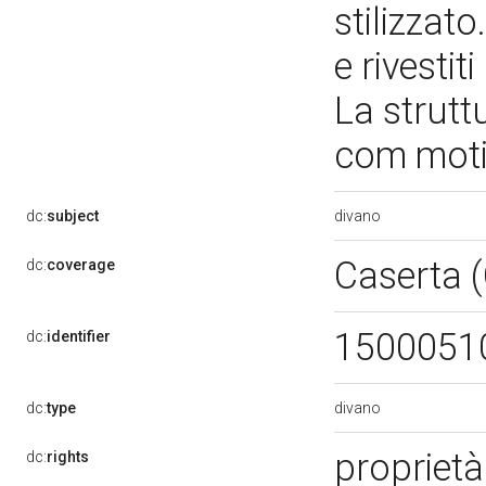
stilizzato
e rivestit
La strutt
com motiv
divano
dc:
subject
Caserta 
dc:
coverage
1500051
dc:
identifier
divano
dc:
type
propriet
dc:
rights