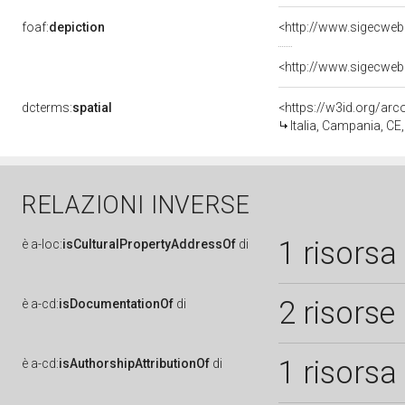
foaf:
depiction
dcterms:
spatial
<https://w3id.org/a
Italia, Campania, CE
RELAZIONI INVERSE
1 risorsa
è
a-loc:
isCulturalPropertyAddressOf
di
2 risorse
è
a-cd:
isDocumentationOf
di
1 risorsa
è
a-cd:
isAuthorshipAttributionOf
di