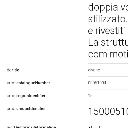
doppia vo
stilizzato
e rivestit
La strutt
com motiv
divano
dc:
title
00051004
arco:
catalogueNumber
15
arco:
regionIdentifier
1500051
arco:
uniqueIdentifier
a-cd:
historicalInformation