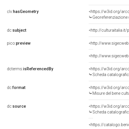
clv:
hasGeometry
<https://w3id.org/ar
Georeferenziazione 
dc:
subject
<http://culturaitalia.
pico:
preview
dcterms:
isReferencedBy
<https://w3id.org/a
Scheda catalografi
dc:
format
<https://w3id.org/ar
Misure del bene cul
dc:
source
<https://w3id.org/a
Scheda catalografi
<https://catalogo.beni