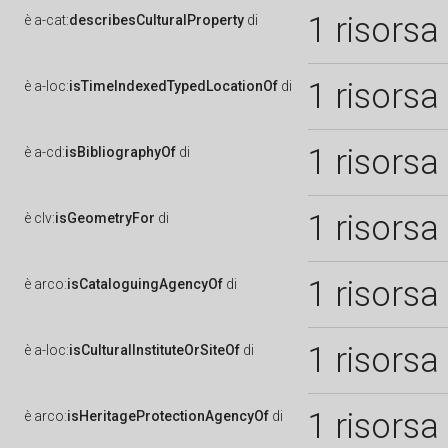
1 risorsa
è
a-cat:
describesCulturalProperty
di
1 risorsa
è
a-loc:
isTimeIndexedTypedLocationOf
di
1 risorsa
è
a-cd:
isBibliographyOf
di
1 risorsa
è
clv:
isGeometryFor
di
1 risorsa
è
arco:
isCataloguingAgencyOf
di
1 risorsa
è
a-loc:
isCulturalInstituteOrSiteOf
di
1 risorsa
è
arco:
isHeritageProtectionAgencyOf
di