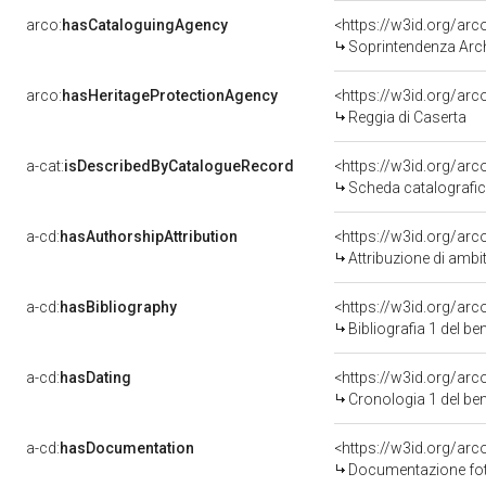
arco:
hasCataloguingAgency
<https://w3id.org/a
Soprintendenza Arche
arco:
hasHeritageProtectionAgency
<https://w3id.org/a
Reggia di Caserta
a-cat:
isDescribedByCatalogueRecord
<https://w3id.org/a
Scheda catalografi
a-cd:
hasAuthorshipAttribution
<https://w3id.org/arc
Attribuzione di ambi
a-cd:
hasBibliography
<https://w3id.org/ar
Bibliografia 1 del b
a-cd:
hasDating
<https://w3id.org/ar
Cronologia 1 del b
a-cd:
hasDocumentation
Documentazione foto