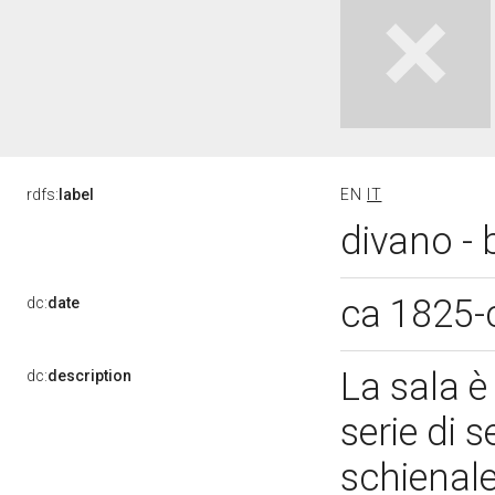
rdfs:
label
EN
IT
divano -
ca 1825-
dc:
date
La sala 
dc:
description
serie di 
schienale