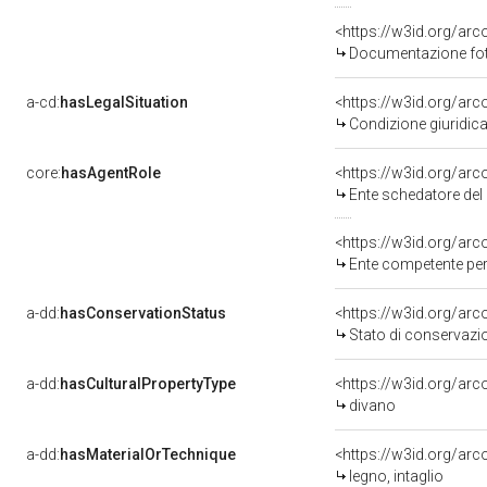
Documentazione foto
a-cd:
hasLegalSituation
<https://w3id.org/arc
Condizione giuridica
core:
hasAgentRole
<https://w3id.org/ar
Ente schedatore del bene 
<https://w3id.org/ar
Ente competente per
a-dd:
hasConservationStatus
<https://w3id.org/ar
Stato di conservazi
a-dd:
hasCulturalPropertyType
<https://w3id.org/a
divano
a-dd:
hasMaterialOrTechnique
<https://w3id.org/arc
legno, intaglio