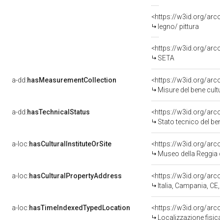
<https://w3id.org/arc
legno/ pittura
<https://w3id.org/arc
SETA
a-dd:
hasMeasurementCollection
<https://w3id.org/ar
Misure del bene cul
a-dd:
hasTechnicalStatus
<https://w3id.org/ar
Stato tecnico del b
a-loc:
hasCulturalInstituteOrSite
<https://w3id.org/ar
Museo della Reggia 
a-loc:
hasCulturalPropertyAddress
<https://w3id.org/a
Italia, Campania, CE
a-loc:
hasTimeIndexedTypedLocation
<https://w3id.org/ar
Localizzazione fisic