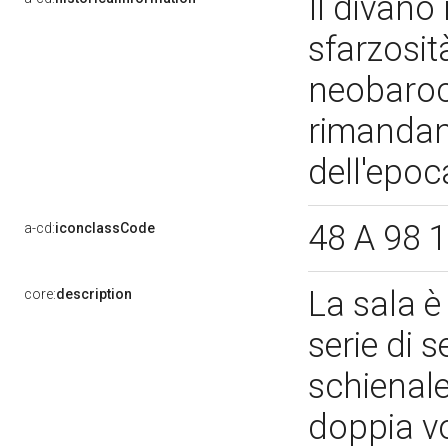
Il divano
sfarzosit
neobaroc
rimandand
dell'epoc
48 A 98 1
a-cd:
iconclassCode
La sala 
core:
description
serie di 
schienale
doppia vo