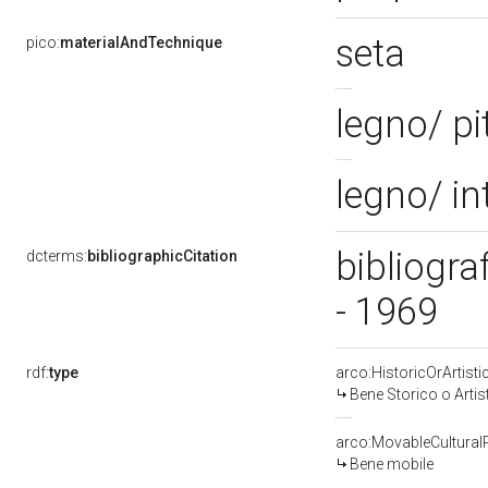
seta
pico:
materialAndTechnique
legno/ pi
legno/ in
bibliogra
dcterms:
bibliographicCitation
- 1969
rdf:
type
arco:HistoricOrArtisti
Bene Storico o Artis
arco:MovableCultural
Bene mobile