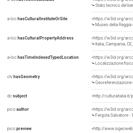
Stato tecnico del b
a-loc:
hasCulturalInstituteOrSite
<https://w3id.org/ar
Museo della Reggia 
a-loc:
hasCulturalPropertyAddress
<https://w3id.org/a
Italia, Campania, CE
a-loc:
hasTimeIndexedTypedLocation
<https://w3id.org/ar
Localizzazione fisic
clv:
hasGeometry
<https://w3id.org/ar
Georeferenziazione 
dc:
subject
<http://culturaitalia.
pico:
author
<https://w3id.org/a
Fergola Salvatore -
pico:
preview