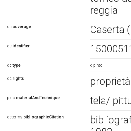
reggia
Caserta 
dc:
coverage
1500051
dc:
identifier
dipinto
dc:
type
propriet
dc:
rights
tela/ pitt
pico:
materialAndTechnique
bibliogra
dcterms:
bibliographicCitation