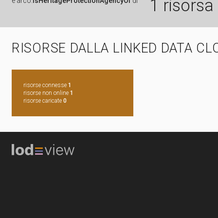
1 risorsa
è
arco:
isHeritageProtectionAgencyOf
di
RISORSE DALLA LINKED DATA CL
risorse connesse
1
risorse non online
1
risorse caricate
0