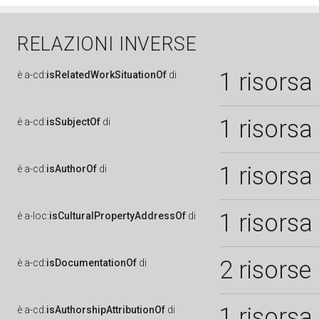
RELAZIONI INVERSE
1 risorsa
è
a-cd:
isRelatedWorkSituationOf
di
1 risorsa
è
a-cd:
isSubjectOf
di
1 risorsa
è
a-cd:
isAuthorOf
di
1 risorsa
è
a-loc:
isCulturalPropertyAddressOf
di
2 risorse
è
a-cd:
isDocumentationOf
di
1 risorsa
è
a-cd:
isAuthorshipAttributionOf
di