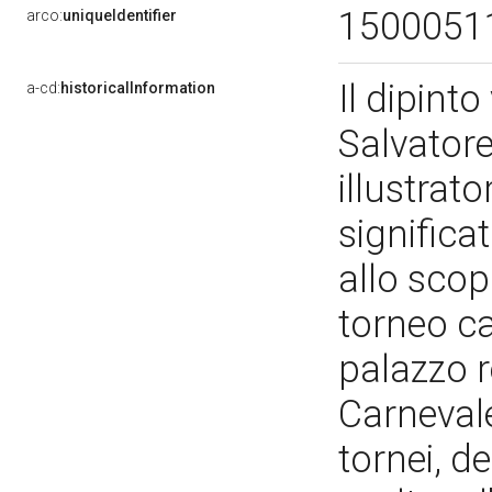
1500051
arco:
uniqueIdentifier
Il dipint
a-cd:
historicalInformation
Salvatore
illustrat
significat
allo scop
torneo ca
palazzo r
Carnevale
tornei, de