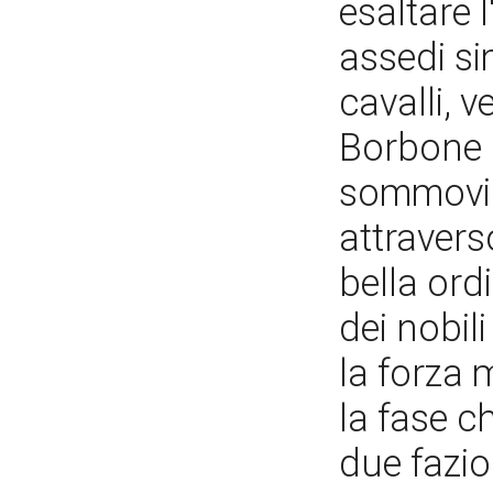
esaltare l
assedi sim
cavalli, 
Borbone pe
sommovime
attravers
bella ord
dei nobil
la forza 
la fase c
due fazio