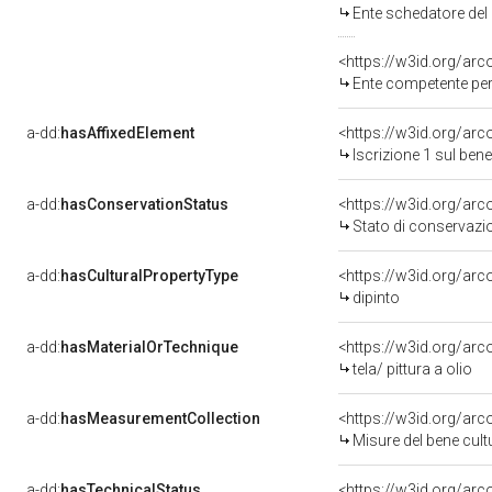
Ente schedatore del bene 
<https://w3id.org/ar
Ente competente per
a-dd:
hasAffixedElement
<https://w3id.org/arc
Iscrizione 1 sul be
a-dd:
hasConservationStatus
<https://w3id.org/ar
Stato di conservazi
a-dd:
hasCulturalPropertyType
<https://w3id.org/a
dipinto
a-dd:
hasMaterialOrTechnique
<https://w3id.org/arco
tela/ pittura a olio
a-dd:
hasMeasurementCollection
<https://w3id.org/ar
Misure del bene cul
a-dd:
hasTechnicalStatus
<https://w3id.org/ar