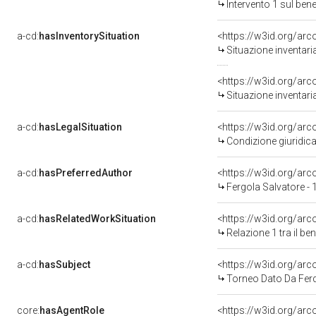
Intervento 1 sul be
a-cd:
hasInventorySituation
<https://w3id.org/ar
Situazione inventar
<https://w3id.org/ar
Situazione inventar
a-cd:
hasLegalSituation
<https://w3id.org/arc
Condizione giuridica
a-cd:
hasPreferredAuthor
<https://w3id.org/a
Fergola Salvatore -
a-cd:
hasRelatedWorkSituation
<https://w3id.org/arc
Relazione 1 tra il b
a-cd:
hasSubject
<https://w3id.org/a
Torneo Dato Da Ferd
core:
hasAgentRole
<https://w3id.org/ar