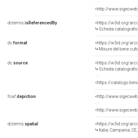
dcterms:
isReferencedBy
<https://w3id.org/a
Scheda catalografi
dc:
format
<https://w3id.org/ar
Misure del bene cul
dc:
source
<https://w3id.org/a
Scheda catalografi
<https://catalogo.beni
foaf:
depiction
dcterms:
spatial
<https://w3id.org/a
Italia, Campania, CE