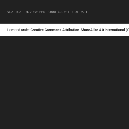
SCARICA LODVIEW PER PUBBLICARE I TUOI DATI
Licensed under
Creative Commons Attribution-ShareAlike 4.0 International
(C