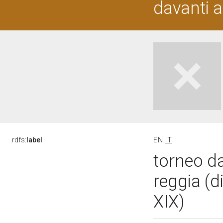
davanti a
rdfs:
label
EN
IT
torneo da
reggia (d
XIX)