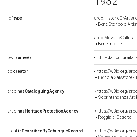
1982
rdf:
type
arco:HistoricOrArtisti
Bene Storico o Artis
arco:MovableCultural
Bene mobile
owl:
sameAs
<http://dati.culturaita
dc:
creator
<https://w3id.org/a
Fergola Salvatore -
arco:
hasCataloguingAgency
<https://w3id.org/a
Soprintendenza Arche
arco:
hasHeritageProtectionAgency
<https://w3id.org/a
Reggia di Caserta
a-cat:
isDescribedByCatalogueRecord
<https://w3id.org/a