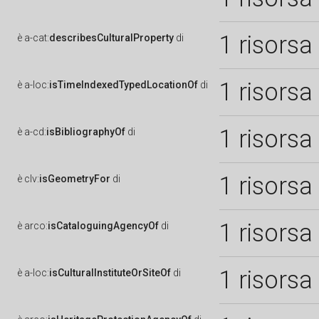
1 risorsa
è
a-cat:
describesCulturalProperty
di
1 risorsa
è
a-loc:
isTimeIndexedTypedLocationOf
di
1 risorsa
è
a-cd:
isBibliographyOf
di
1 risorsa
è
clv:
isGeometryFor
di
1 risorsa
è
arco:
isCataloguingAgencyOf
di
1 risorsa
è
a-loc:
isCulturalInstituteOrSiteOf
di