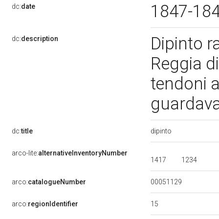
1847-18
dc:
date
Dipinto r
dc:
description
Reggia di
tendoni a
guardavan
dipinto
dc:
title
arco-lite:
alternativeInventoryNumber
1417
1234
00051129
arco:
catalogueNumber
15
arco:
regionIdentifier