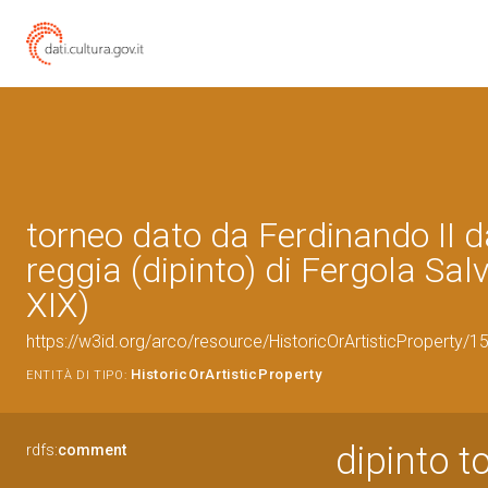
torneo dato da Ferdinando II d
reggia (dipinto) di Fergola Sal
XIX)
https://w3id.org/arco/resource/HistoricOrArtisticProperty/
HistoricOrArtisticProperty
ENTITÀ DI TIPO:
dipinto t
rdfs:
comment