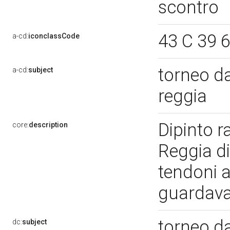
scontro
43 C 39 
a-cd:
iconclassCode
torneo da
a-cd:
subject
reggia
Dipinto r
core:
description
Reggia di
tendoni a
guardavan
torneo da
dc:
subject