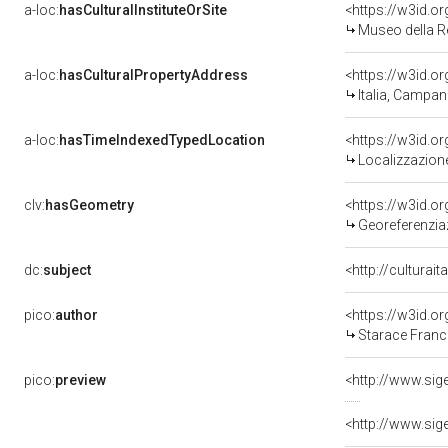
a-loc:
hasCulturalInstituteOrSite
<https://w3id.o
Museo della R
a-loc:
hasCulturalPropertyAddress
<https://w3id.
Italia, Campan
a-loc:
hasTimeIndexedTypedLocation
<https://w3id.
Localizzazione
clv:
hasGeometry
<https://w3id.
Georeferenzia
dc:
subject
<http://culturai
pico:
author
<https://w3id.
Starace Franc
pico:
preview