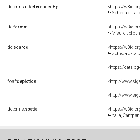
dcterms:
isReferencedBy
<https://w3id.
Scheda catalo
dc:
format
<https://w3id.
Misure del be
dc:
source
<https://w3id.
Scheda catalo
<https://catalog
foaf:
depiction
dcterms:
spatial
<https://w3id.
Italia, Campan