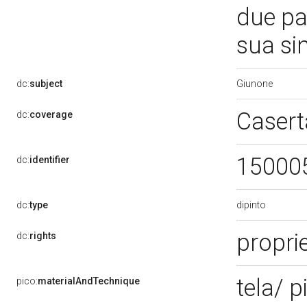
due pav
sua sin
Giunone
dc:
subject
Casert
dc:
coverage
15000
dc:
identifier
dipinto
dc:
type
propri
dc:
rights
tela/ p
pico:
materialAndTechnique