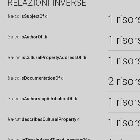
RELAZIONI INVERSE
1 risor
è
a-cd:
isSubjectOf
di
1 risor
è
a-cd:
isAuthorOf
di
1 risor
è
a-loc:
isCulturalPropertyAddressOf
di
2 risor
è
a-cd:
isDocumentationOf
di
1 risor
è
a-cd:
isAuthorshipAttributionOf
di
1 risor
è
a-cat:
describesCulturalProperty
di