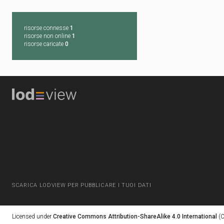
risorse connesse
1
risorse non online
1
risorse caricate
0
SCARICA LODVIEW PER PUBBLICARE I TUOI DATI
Licensed under
Creative Commons Attribution-ShareAlike 4.0 International
(C