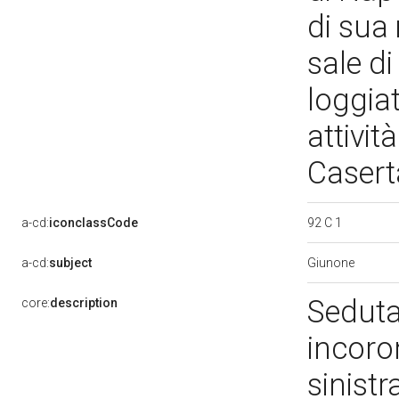
di sua
sale di
loggiat
attivit
Caser
92 C 1
a-cd:
iconclassCode
Giunone
a-cd:
subject
Seduta
core:
description
incoro
sinistr