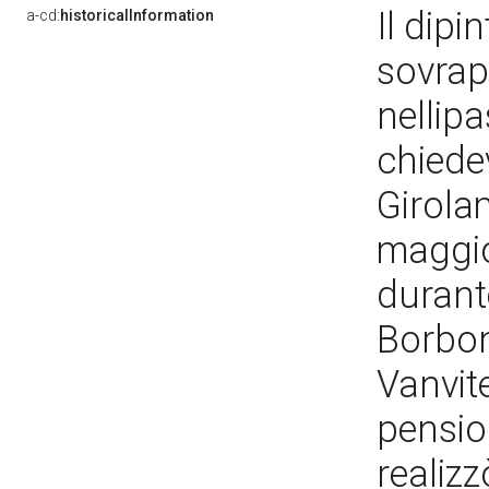
Il dipi
a-cd:
historicalInformation
sovrapp
nellipa
chiede
Girola
maggior
durante
Borbon
Vanvite
pensio
realiz