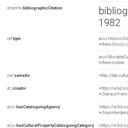
bibliog
dcterms:
bibliographicCitation
1982
rdf:
type
arco:HistoricOrA
Bene Storico o
arco:MovableCul
Bene mobile
owl:
sameAs
<http://dati.cult
dc:
creator
<https://w3id.
Starace Franc
arco:
hasCataloguingAgency
<https://w3id.
Soprintendenza
arco:
hasCulturalPropertyCataloguingCategory
<https://w3id.o