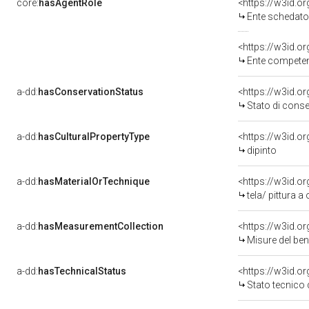
core:
hasAgentRole
<https://w3id.
Ente schedatore del
<https://w3id.o
Ente competent
a-dd:
hasConservationStatus
<https://w3id.o
Stato di cons
a-dd:
hasCulturalPropertyType
<https://w3id.
dipinto
a-dd:
hasMaterialOrTechnique
<https://w3id.or
tela/ pittura a 
a-dd:
hasMeasurementCollection
<https://w3id.
Misure del be
a-dd:
hasTechnicalStatus
<https://w3id.o
Stato tecnico