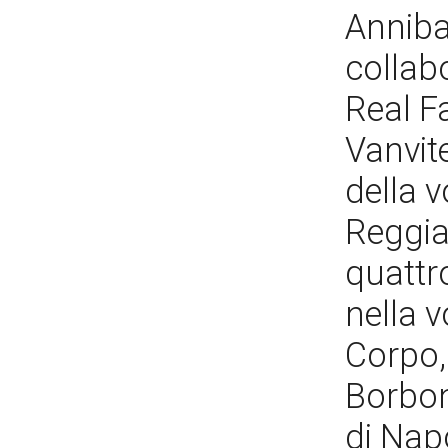
Anniba
collabo
Real F
Vanvite
della 
Reggia,
quattr
nella v
Corpo, 
Borbon
di Napo