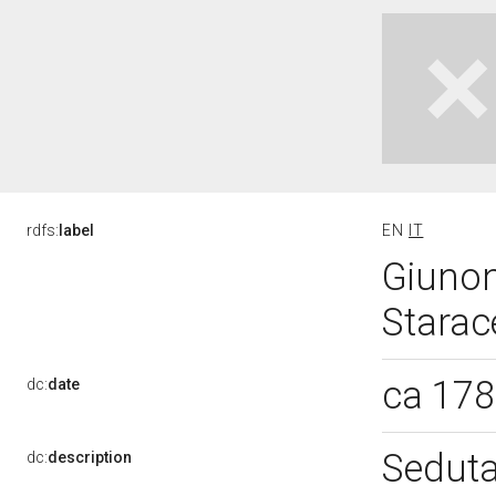
rdfs:
label
EN
IT
Giunon
Starac
ca 17
dc:
date
Seduta
dc:
description