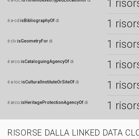
1 risor
è
a-loc:
isTimeIndexedTypedLocationOf
di
1 risor
è
a-cd:
isBibliographyOf
di
1 risor
è
clv:
isGeometryFor
di
1 risor
è
arco:
isCataloguingAgencyOf
di
1 risor
è
a-loc:
isCulturalInstituteOrSiteOf
di
1 risor
è
arco:
isHeritageProtectionAgencyOf
di
RISORSE DALLA LINKED DATA CL