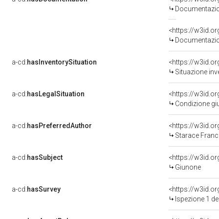
Documentazion
Documentazion
a-cd:
hasInventorySituation
<https://w3id.o
Situazione inv
a-cd:
hasLegalSituation
<https://w3id.o
Condizione giu
a-cd:
hasPreferredAuthor
<https://w3id.
Starace Franc
a-cd:
hasSubject
<https://w3id.
Giunone
a-cd:
hasSurvey
<https://w3id.o
Ispezione 1 d