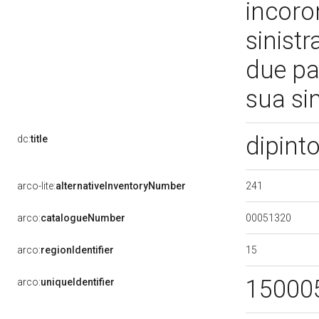
incoro
sinistr
due pav
sua sin
dipint
dc:
title
241
arco-lite:
alternativeInventoryNumber
00051320
arco:
catalogueNumber
15
arco:
regionIdentifier
15000
arco:
uniqueIdentifier