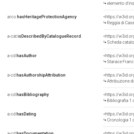
elemento d'in
arco:
hasHeritageProtectionAgency
<https://w3id.
Reggia di Case
a-cat:
isDescribedByCatalogueRecord
<https://w3id.
Scheda catalo
a-cd:
hasAuthor
<https://w3id.
Starace Franc
a-cd:
hasAuthorshipAttribution
<https://w3id.o
Attribuzione d
a-cd:
hasBibliography
<https://w3id.o
Bibliografia 1
a-cd:
hasDating
<https://w3id.
Cronologia 1 
a-cd:
hasDocumentation