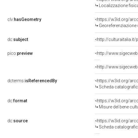
Localizzazione fisic
clv:
hasGeometry
<https://w3id.org/ar
Georeferenziazione 
dc:
subject
<http://culturaitalia.
pico:
preview
dcterms:
isReferencedBy
<https://w3id.org/a
Scheda catalografi
dc:
format
<https://w3id.org/ar
Misure del bene cul
dc:
source
<https://w3id.org/a
Scheda catalografi