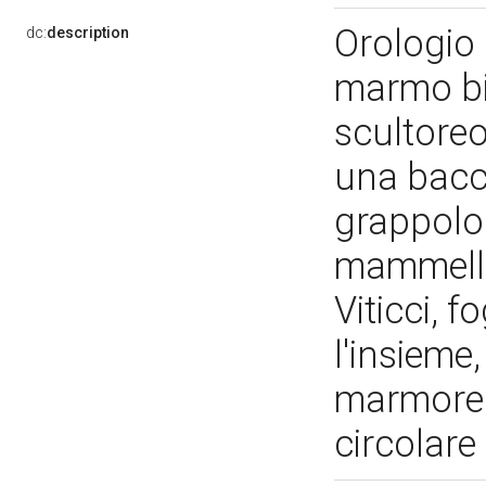
Orologio
dc:
description
marmo bi
scultore
una bacc
grappolo 
mammelle 
Viticci, 
l'insiem
marmorea
circolare