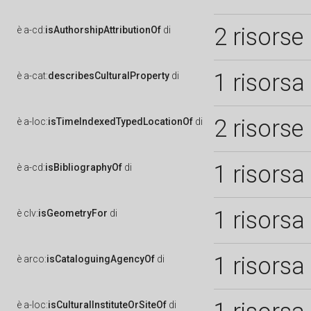
2 risorse
è
a-cd:
isAuthorshipAttributionOf
di
1 risorsa
è
a-cat:
describesCulturalProperty
di
2 risorse
è
a-loc:
isTimeIndexedTypedLocationOf
di
1 risorsa
è
a-cd:
isBibliographyOf
di
1 risorsa
è
clv:
isGeometryFor
di
1 risorsa
è
arco:
isCataloguingAgencyOf
di
è
a-loc:
isCulturalInstituteOrSiteOf
di