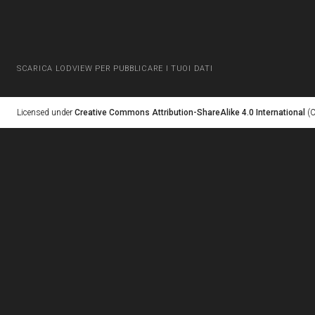
SCARICA LODVIEW PER PUBBLICARE I TUOI DATI
Licensed under
Creative Commons Attribution-ShareAlike 4.0 International
(C