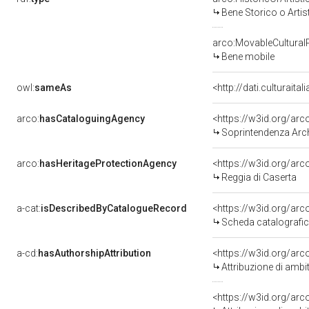
Bene Storico o Artis
arco:MovableCultural
Bene mobile
owl:
sameAs
<http://dati.culturaita
arco:
hasCataloguingAgency
<https://w3id.org/a
Soprintendenza Arche
arco:
hasHeritageProtectionAgency
<https://w3id.org/a
Reggia di Caserta
a-cat:
isDescribedByCatalogueRecord
<https://w3id.org/a
Scheda catalografi
a-cd:
hasAuthorshipAttribution
<https://w3id.org/arc
Attribuzione di ambi
<https://w3id.org/arc