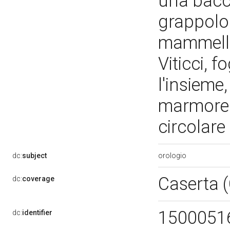
una bacc
grappolo 
mammelle 
Viticci, 
l'insiem
marmorea
circolare
orologio
dc:
subject
Caserta 
dc:
coverage
1500051
dc:
identifier