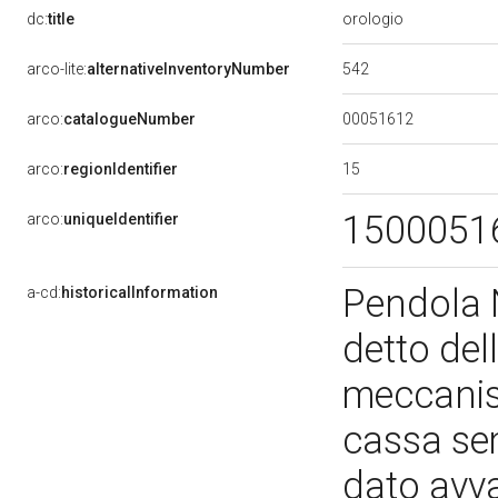
orologio
dc:
title
542
arco-lite:
alternativeInventoryNumber
00051612
arco:
catalogueNumber
15
arco:
regionIdentifier
1500051
arco:
uniqueIdentifier
Pendola N
a-cd:
historicalInformation
detto dell
meccanis
cassa sem
dato avva