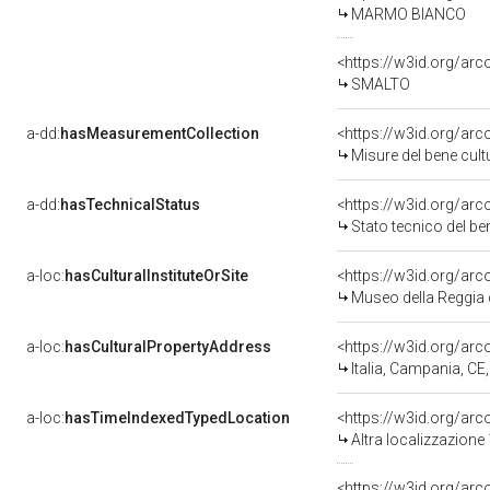
MARMO BIANCO
<https://w3id.org/arc
SMALTO
a-dd:
hasMeasurementCollection
<https://w3id.org/ar
Misure del bene cul
a-dd:
hasTechnicalStatus
<https://w3id.org/ar
Stato tecnico del b
a-loc:
hasCulturalInstituteOrSite
<https://w3id.org/ar
Museo della Reggia 
a-loc:
hasCulturalPropertyAddress
<https://w3id.org/a
Italia, Campania, CE
a-loc:
hasTimeIndexedTypedLocation
<https://w3id.org/ar
Altra localizzazione
<https://w3id.org/ar