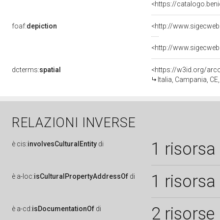
<https://catalogo.beni
foaf:
depiction
dcterms:
spatial
<https://w3id.org/a
Italia, Campania, CE
RELAZIONI INVERSE
1 risorsa
è
cis:
involvesCulturalEntity
di
1 risorsa
è
a-loc:
isCulturalPropertyAddressOf
di
2 risorse
è
a-cd:
isDocumentationOf
di