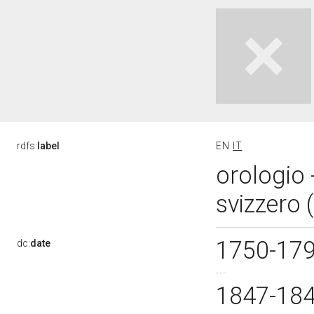
rdfs:
label
EN
IT
orologio 
svizzero 
1750-17
dc:
date
1847-18