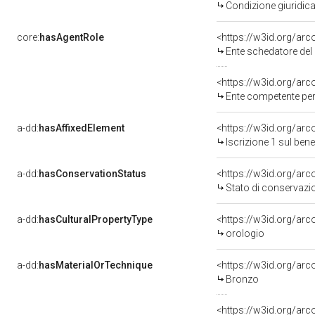
Condizione giuridica
core:
hasAgentRole
<https://w3id.org/ar
Ente schedatore del bene 
<https://w3id.org/ar
Ente competente per
a-dd:
hasAffixedElement
<https://w3id.org/arc
Iscrizione 1 sul be
a-dd:
hasConservationStatus
<https://w3id.org/ar
Stato di conservazi
a-dd:
hasCulturalPropertyType
<https://w3id.org/ar
orologio
a-dd:
hasMaterialOrTechnique
<https://w3id.org/ar
Bronzo
<https://w3id.org/ar