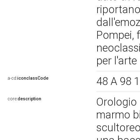
riportano
dall'emoz
Pompei, 
neoclassi
per l'art
48 A 98 
a-cd:
iconclassCode
Orologio
core:
description
marmo bi
scultore