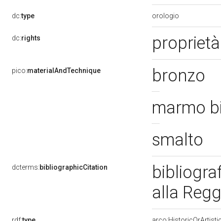
orologio
dc:
type
propriet
dc:
rights
bronzo
pico:
materialAndTechnique
marmo b
smalto
bibliogra
dcterms:
bibliographicCitation
alla Regg
rdf:
type
arco:HistoricOrArtisti