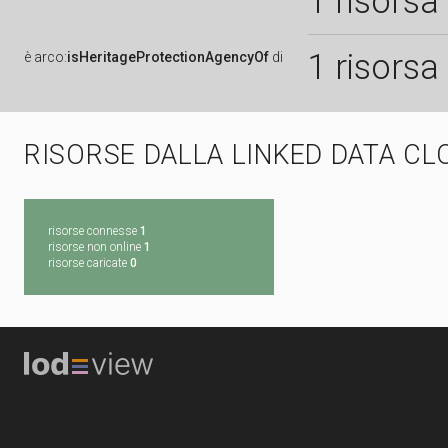
1 risorsa
1 risorsa
è
arco:
isHeritageProtectionAgencyOf
di
RISORSE DALLA LINKED DATA CL
risorse connesse
1
risorse non online
1
risorse caricate
0