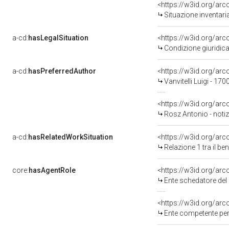
<https://w3id.org/ar
Situazione inventar
a-cd:
hasLegalSituation
<https://w3id.org/arc
Condizione giuridica
a-cd:
hasPreferredAuthor
<https://w3id.org/a
Vanvitelli Luigi - 17
<https://w3id.org/a
Rosz Antonio - notiz
a-cd:
hasRelatedWorkSituation
<https://w3id.org/arc
Relazione 1 tra il b
core:
hasAgentRole
<https://w3id.org/ar
Ente schedatore del bene 
<https://w3id.org/ar
Ente competente per