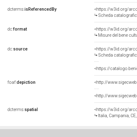
dcterms:
isReferencedBy
<https://w3id.org/a
Scheda catalografi
dc:
format
<https://w3id.org/ar
Misure del bene cul
dc:
source
<https://w3id.org/a
Scheda catalografi
<https://catalogo.beni
foaf:
depiction
dcterms:
spatial
<https://w3id.org/a
Italia, Campania, CE