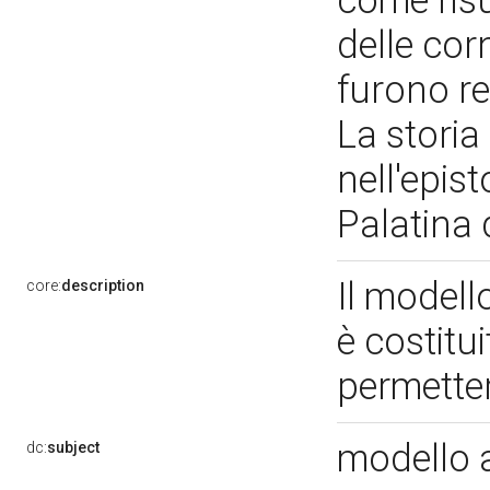
come risu
delle cor
furono re
La storia
nell'epist
Palatina 
Il modell
core:
description
è costitui
permetter
modello 
dc:
subject