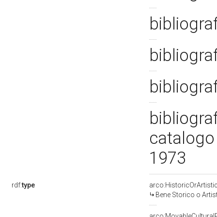
bibliogra
bibliograf
bibliogra
bibliogra
catalogo 
1973
rdf:
type
arco:HistoricOrArtisti
Bene Storico o Artis
arco:MovableCultural