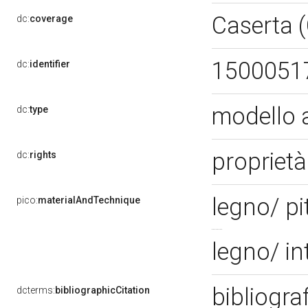
Caserta 
dc:
coverage
1500051
dc:
identifier
modello 
dc:
type
propriet
dc:
rights
legno/ pi
pico:
materialAndTechnique
legno/ in
bibliogra
dcterms:
bibliographicCitation