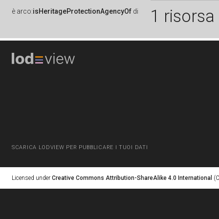
1 risorsa
è
arco:
isHeritageProtectionAgencyOf
di
SCARICA LODVIEW PER PUBBLICARE I TUOI DATI
Licensed under
Creative Commons Attribution-ShareAlike 4.0 International
(C