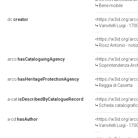
Bene mobile
dc:
creator
<https://w3id.org/a
Vanvitelli Luigi - 17
<https://w3id.org/a
Rosz Antonio - notiz
arco:
hasCataloguingAgency
<https://w3id.org/a
Soprintendenza Arche
arco:
hasHeritageProtectionAgency
<https://w3id.org/a
Reggia di Caserta
a-cat:
isDescribedByCatalogueRecord
<https://w3id.org/a
Scheda catalografi
a-cd:
hasAuthor
<https://w3id.org/a
Vanvitelli Luigi - 17