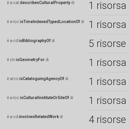
1 risorsa
è
a-cat:
describesCulturalProperty
di
1 risorsa
è
a-loc:
isTimeIndexedTypedLocationOf
di
5 risorse
è
a-cd:
isBibliographyOf
di
1 risorsa
è
clv:
isGeometryFor
di
1 risorsa
è
arco:
isCataloguingAgencyOf
di
1 risorsa
è
a-loc:
isCulturalInstituteOrSiteOf
di
4 risorse
è
a-cd:
involvesRelatedWork
di