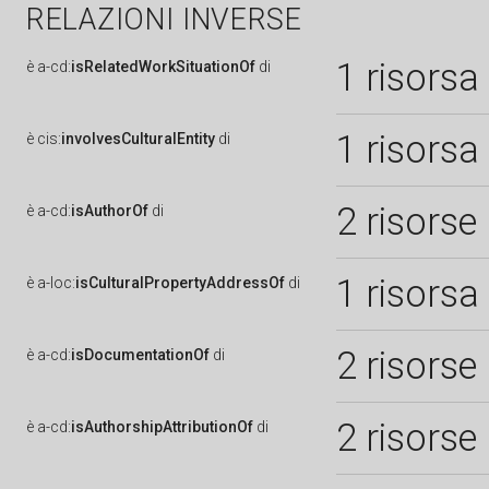
RELAZIONI INVERSE
1 risorsa
è
a-cd:
isRelatedWorkSituationOf
di
1 risorsa
è
cis:
involvesCulturalEntity
di
2 risorse
è
a-cd:
isAuthorOf
di
1 risorsa
è
a-loc:
isCulturalPropertyAddressOf
di
2 risorse
è
a-cd:
isDocumentationOf
di
2 risorse
è
a-cd:
isAuthorshipAttributionOf
di