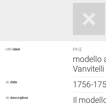
rdfs:
label
EN
IT
modello a
Vanvitell
1756-17
dc:
date
Il modell
dc:
description