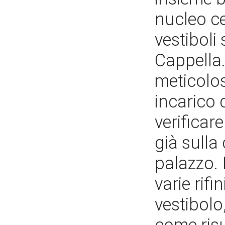
nucleo ce
vestiboli
Cappella.
meticolos
incarico d
verificar
già sulla
palazzo. 
varie rifi
vestibolo