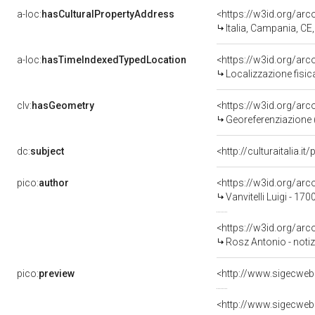
a-loc:
hasCulturalPropertyAddress
<https://w3id.org/a
Italia, Campania, CE
a-loc:
hasTimeIndexedTypedLocation
<https://w3id.org/ar
Localizzazione fisic
clv:
hasGeometry
<https://w3id.org/ar
Georeferenziazione 
dc:
subject
<http://culturaitalia.
pico:
author
<https://w3id.org/a
Vanvitelli Luigi - 17
<https://w3id.org/a
Rosz Antonio - notiz
pico:
preview