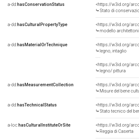
a-dd:
hasConservationStatus
<https://w3id.org/ar
Stato di conservazi
a-dd:
hasCulturalPropertyType
<https://w3id.org/ar
modello architetton
a-dd:
hasMaterialOrTechnique
<https://w3id.org/arc
legno, intaglio
<https://w3id.org/arc
legno/ pittura
a-dd:
hasMeasurementCollection
<https://w3id.org/ar
Misure del bene cul
a-dd:
hasTechnicalStatus
<https://w3id.org/ar
Stato tecnico del b
a-loc:
hasCulturalInstituteOrSite
<https://w3id.org/ar
Reggia di Caserta