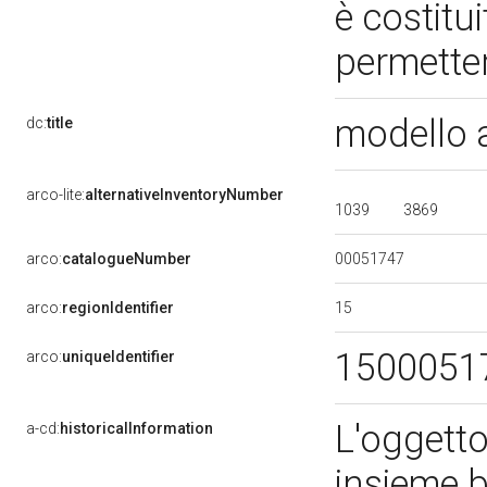
è costitui
permetter
modello 
dc:
title
arco-lite:
alternativeInventoryNumber
1039
3869
00051747
arco:
catalogueNumber
15
arco:
regionIdentifier
1500051
arco:
uniqueIdentifier
L'oggetto
a-cd:
historicalInformation
insieme b