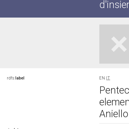
d'insi
rdfs:
label
EN
IT
Pentec
elemen
Aniello