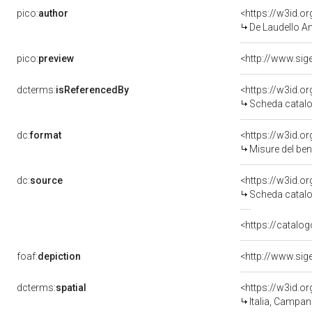
pico:
author
<https://w3id.
De Laudello Ani
pico:
preview
<http://www.sig
dcterms:
isReferencedBy
<https://w3id.
Scheda catalo
dc:
format
<https://w3id.
Misure del be
dc:
source
<https://w3id.
Scheda catalo
<https://catalog
foaf:
depiction
<http://www.sig
dcterms:
spatial
<https://w3id.
Italia, Campan