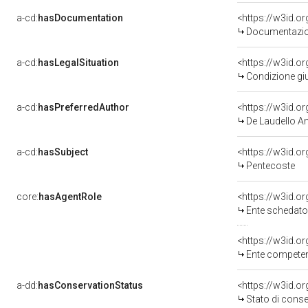
a-cd:
hasDocumentation
Documentazion
a-cd:
hasLegalSituation
Condizione giu
a-cd:
hasPreferredAuthor
<https://w3id.
De Laudello Ani
a-cd:
hasSubject
<https://w3id.
Pentecoste
core:
hasAgentRole
<https://w3id.
Ente schedatore 
<https://w3id.o
Ente competente per tutela del bene 1500062
a-dd:
hasConservationStatus
<https://w3id.o
Stato di cons