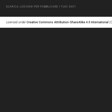
SCARICA LODVIEW PER PUBBLICARE I TUOI DATI
Licensed under
Creative Commons Attribution-ShareAlike 4.0 International
(C