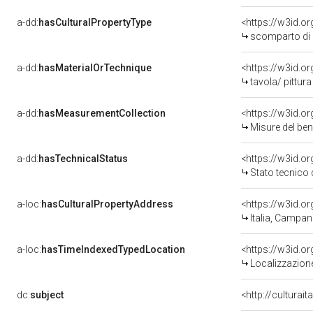
a-dd:
hasCulturalPropertyType
<https://w3id.
scomparto di p
a-dd:
hasMaterialOrTechnique
<https://w3id.or
tavola/ pittura
a-dd:
hasMeasurementCollection
<https://w3id.
Misure del be
a-dd:
hasTechnicalStatus
<https://w3id.o
Stato tecnico
a-loc:
hasCulturalPropertyAddress
<https://w3id.
Italia, Campan
a-loc:
hasTimeIndexedTypedLocation
<https://w3id.
Localizzazione
dc:
subject
<http://culturai