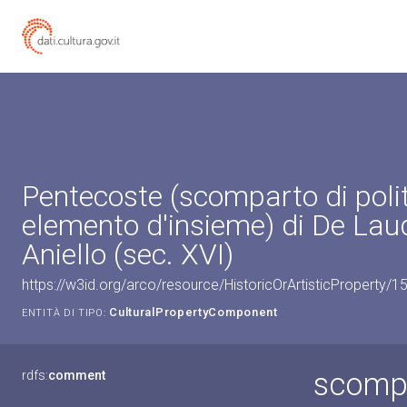
Pentecoste (scomparto di polit
elemento d'insieme) di De Lau
Aniello (sec. XVI)
https://w3id.org/arco/resource/HistoricOrArtisticProperty
CulturalPropertyComponent
ENTITÀ DI TIPO:
scompa
rdfs:
comment