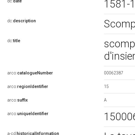
1581-
dc:
date
Scompa
dc:
description
scompa
dc:
title
d'insi
00062387
arco:
catalogueNumber
15
arco:
regionIdentifier
A
arco:
suffix
15000
arco:
uniqueIdentifier
a-cd:
historicalInformation