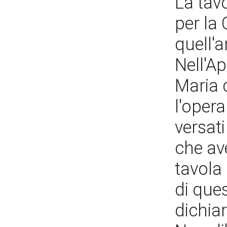
La tav
per la
quell'
Nell'Ap
Maria 
l'opera
versat
che av
tavola
di ques
dichiar