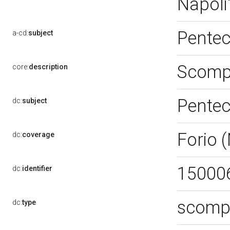
Napoli
Pente
a-cd:
subject
Scompa
core:
description
Pente
dc:
subject
Forio 
dc:
coverage
15000
dc:
identifier
scompa
dc:
type