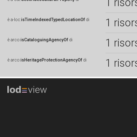
1 risor
1 risor
è
a-loc:
isTimeIndexedTypedLocationOf
di
1 risor
è
arco:
isCataloguingAgencyOf
di
1 risor
è
arco:
isHeritageProtectionAgencyOf
di