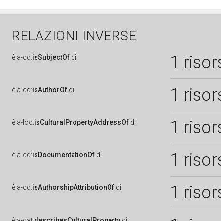
RELAZIONI INVERSE
1 risor
è
a-cd:
isSubjectOf
di
1 risor
è
a-cd:
isAuthorOf
di
1 risor
è
a-loc:
isCulturalPropertyAddressOf
di
1 risor
è
a-cd:
isDocumentationOf
di
1 risor
è
a-cd:
isAuthorshipAttributionOf
di
è
a-cat:
describesCulturalProperty
di