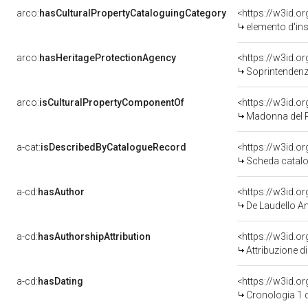
arco:
hasCulturalPropertyCataloguingCategory
<https://w3id.o
elemento d'in
arco:
hasHeritageProtectionAgency
<https://w3id.
Soprintendenza per i Beni Architett
arco:
isCulturalPropertyComponentOf
<https://w3id.o
Madonna del Rosario 
a-cat:
isDescribedByCatalogueRecord
<https://w3id.
Scheda catalo
a-cd:
hasAuthor
<https://w3id.
De Laudello Ani
a-cd:
hasAuthorshipAttribution
<https://w3id.o
Attribuzione d
a-cd:
hasDating
<https://w3id.
Cronologia 1 