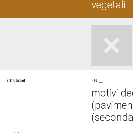
vegetali
rdfs:
label
EN
IT
motivi de
(pavimen
(seconda