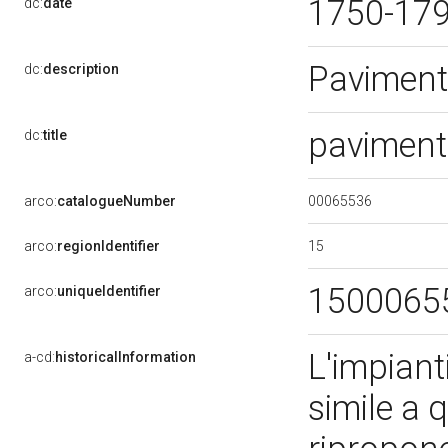
1750-17
dc:
date
Pavimen
dc:
description
pavimen
dc:
title
00065536
arco:
catalogueNumber
15
arco:
regionIdentifier
1500065
arco:
uniqueIdentifier
L'impiant
a-cd:
historicalInformation
simile a q