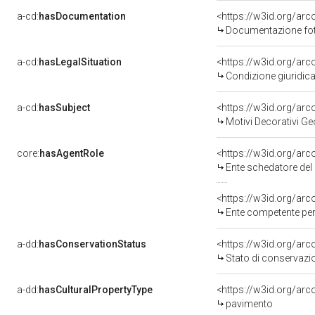
a-cd:
hasDocumentation
Documentazione foto
a-cd:
hasLegalSituation
Condizione giuridica
a-cd:
hasSubject
<https://w3id.org/a
Motivi Decorativi Ge
core:
hasAgentRole
<https://w3id.org/ar
Ente schedatore del 
<https://w3id.org/ar
Ente competente per tutela del bene 1500065536: Soprinte
a-dd:
hasConservationStatus
<https://w3id.org/ar
Stato di conservazi
a-dd:
hasCulturalPropertyType
<https://w3id.org/a
pavimento