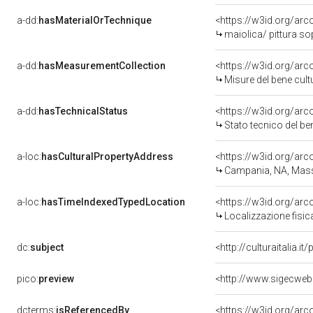
a-dd:
hasMaterialOrTechnique
<https://w3id.org/arc
maiolica/ pittura s
a-dd:
hasMeasurementCollection
<https://w3id.org/ar
Misure del bene cul
a-dd:
hasTechnicalStatus
<https://w3id.org/ar
Stato tecnico del b
a-loc:
hasCulturalPropertyAddress
<https://w3id.org/a
Campania, NA, Mas
a-loc:
hasTimeIndexedTypedLocation
<https://w3id.org/ar
Localizzazione fisic
dc:
subject
<http://culturaitalia.
pico:
preview
<http://www.sigecweb
dcterms:
isReferencedBy
<https://w3id.org/a