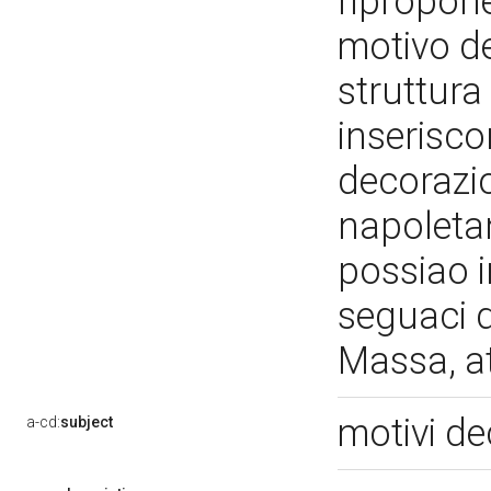
ripropone
motivo de
struttura
inserisco
decorazio
napoletan
possiao i
seguaci d
Massa, at
motivi de
a-cd:
subject