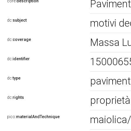
Pavimen
core:
description
motivi de
dc:
subject
Massa L
dc:
coverage
1500065
dc:
identifier
pavimen
dc:
type
proprietà
dc:
rights
maiolica
pico:
materialAndTechnique