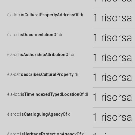
1 risorsa
è
a-loc:
isCulturalPropertyAddressOf
di
1 risorsa
è
a-cd:
isDocumentationOf
di
1 risorsa
è
a-cd:
isAuthorshipAttributionOf
di
1 risorsa
è
a-cat:
describesCulturalProperty
di
1 risorsa
è
a-loc:
isTimeIndexedTypedLocationOf
di
1 risorsa
è
arco:
isCataloguingAgencyOf
di
è
arco:
isHeritageProtectionAgencyOf
di