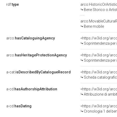
rdf:
type
arco:HistoricOrArtisti
Bene Storico o Artis
arco:MovableCultural
Bene mobile
arco:
hasCataloguingAgency
<https://w3id.org/a
Soprintendenza per i 
arco:
hasHeritageProtectionAgency
<https://w3id.org/a
Soprintendenza per i Beni Architettonici Paesag
a-cat:
isDescribedByCatalogueRecord
<https://w3id.org/a
Scheda catalografi
a-cd:
hasAuthorshipAttribution
<https://w3id.org/arc
Attribuzione di ambi
a-cd:
hasDating
<https://w3id.org/ar
Cronologia 1 del b