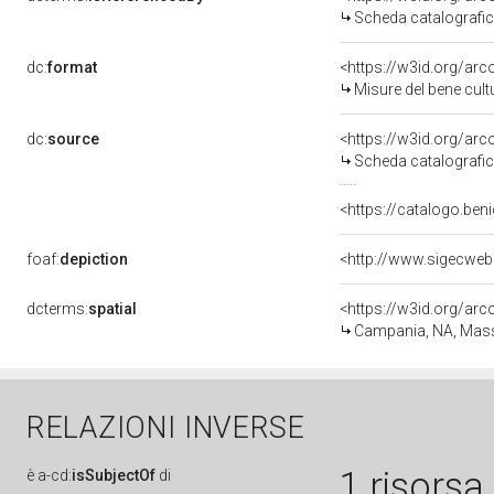
Scheda catalografi
dc:
format
<https://w3id.org/ar
Misure del bene cul
dc:
source
<https://w3id.org/a
Scheda catalografi
<https://catalogo.beni
foaf:
depiction
<http://www.sigecweb
dcterms:
spatial
<https://w3id.org/a
Campania, NA, Mas
RELAZIONI INVERSE
1 risorsa
è
a-cd:
isSubjectOf
di