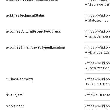
Misure del be
a-dd:
hasTechnicalStatus
<https://w3id.o
Stato tecnico
a-loc:
hasCulturalPropertyAddress
<https://w3id.
Italia, Campan
a-loc:
hasTimeIndexedTypedLocation
<https://w3id.o
Altra localizz
<https://w3id.
Localizzazione
clv:
hasGeometry
<https://w3id.
Georeferenziaz
dc:
subject
<http://culturai
pico:
author
<https://w3id.