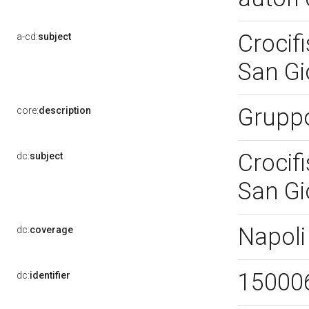
Crocif
a-cd:
subject
San Gi
Gruppo
core:
description
Crocif
dc:
subject
San Gi
Napoli
dc:
coverage
15000
dc:
identifier