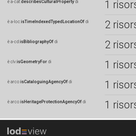
1 risor
è
a-cat:
describesCulturalProperty
di
2 risor
è
a-loc:
isTimeIndexedTypedLocationOf
di
2 risor
è
a-cd:
isBibliographyOf
di
1 risor
è
clv:
isGeometryFor
di
1 risor
è
arco:
isCataloguingAgencyOf
di
1 risor
è
arco:
isHeritageProtectionAgencyOf
di