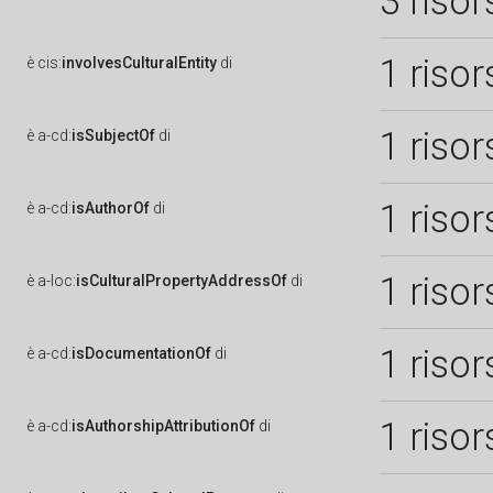
3 risor
1 risor
è
cis:
involvesCulturalEntity
di
1 risor
è
a-cd:
isSubjectOf
di
1 risor
è
a-cd:
isAuthorOf
di
1 risor
è
a-loc:
isCulturalPropertyAddressOf
di
1 risor
è
a-cd:
isDocumentationOf
di
1 risor
è
a-cd:
isAuthorshipAttributionOf
di