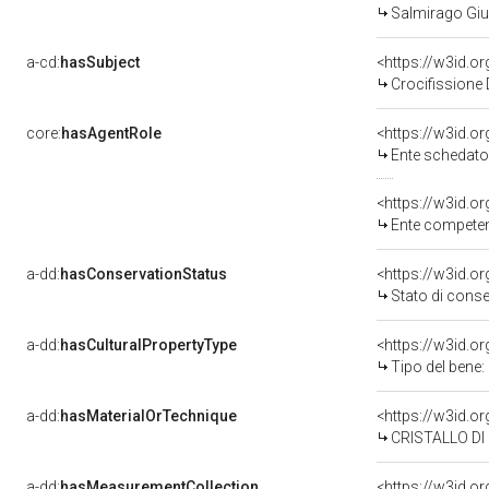
Salmirago Giu
a-cd:
hasSubject
<https://w3id.
Crocifissione
core:
hasAgentRole
<https://w3id.
Ente schedatore 
<https://w3id.o
Ente competente per
a-dd:
hasConservationStatus
<https://w3id.o
Stato di cons
a-dd:
hasCulturalPropertyType
Tipo del bene:
a-dd:
hasMaterialOrTechnique
<https://w3id.o
CRISTALLO DI
a-dd:
hasMeasurementCollection
<https://w3id.