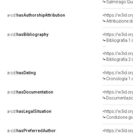
Salmirago Giu
a-cd:
hasAuthorshipAttribution
<https://w3id.o
Attribuzione d
a-cd:
hasBibliography
<https://w3id.o
Bibliografia 1
<https://w3id.o
Bibliografia 2
a-cd:
hasDating
<https://w3id.o
Cronologia 1 
a-cd:
hasDocumentation
Documentazion
a-cd:
hasLegalSituation
Condizione giu
a-cd:
hasPreferredAuthor
<https://w3id.