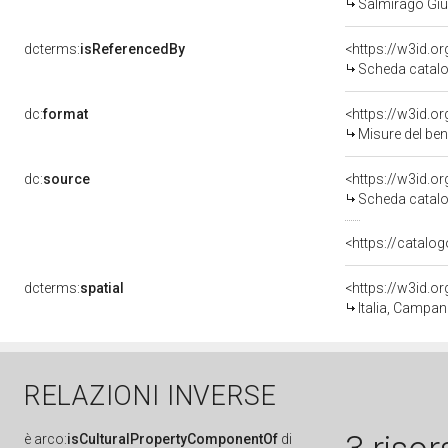
Salmirago Giu
dcterms:
isReferencedBy
<https://w3id.
Scheda catalo
dc:
format
<https://w3id.
Misure del be
dc:
source
<https://w3id.
Scheda catalo
<https://catalog
dcterms:
spatial
<https://w3id.
Italia, Campan
RELAZIONI INVERSE
è
arco:
isCulturalPropertyComponentOf
di