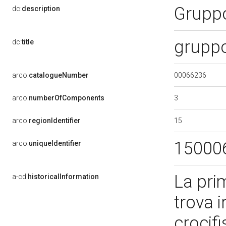
Gruppo
dc:
description
gruppo
dc:
title
00066236
arco:
catalogueNumber
3
arco:
numberOfComponents
15
arco:
regionIdentifier
15000
arco:
uniqueIdentifier
La pri
a-cd:
historicalInformation
trova i
crocif