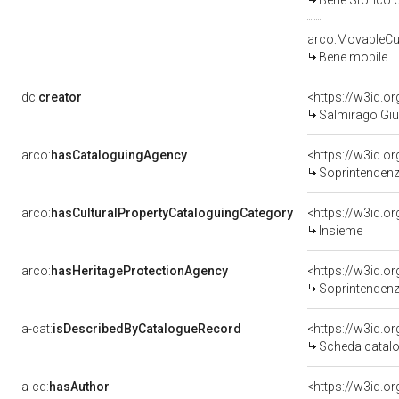
Bene Storico o
arco:MovableCul
Bene mobile
dc:
creator
<https://w3id.
Salmirago Giu
arco:
hasCataloguingAgency
<https://w3id.
Soprintendenza 
arco:
hasCulturalPropertyCataloguingCategory
<https://w3id.o
Insieme
arco:
hasHeritageProtectionAgency
<https://w3id.
Soprintendenza
a-cat:
isDescribedByCatalogueRecord
<https://w3id.
Scheda catalo
a-cd:
hasAuthor
<https://w3id.