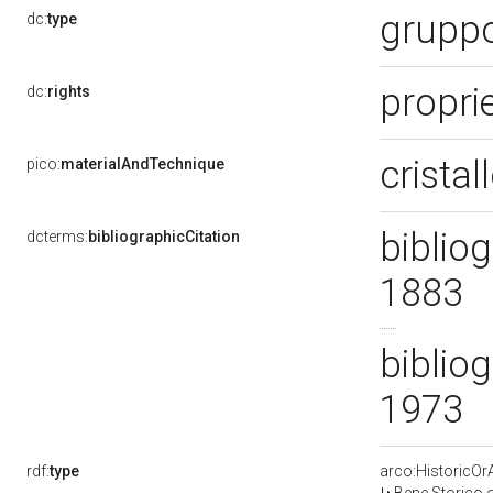
gruppo
dc:
type
proprie
dc:
rights
cristal
pico:
materialAndTechnique
bibliog
dcterms:
bibliographicCitation
1883
bibliog
1973
rdf:
type
arco:HistoricOrA