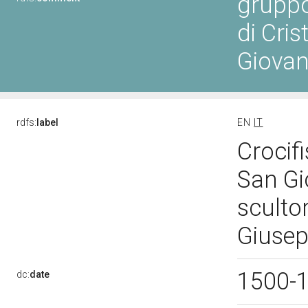
gruppo
di Cri
Giovan
rdfs:
label
EN
IT
Crocif
San Gi
sculto
Giusep
1500-
dc:
date