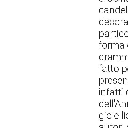
candel
decora
partico
forma d
dramma
fatto p
present
infatti
dell'A
gioiel
autori 