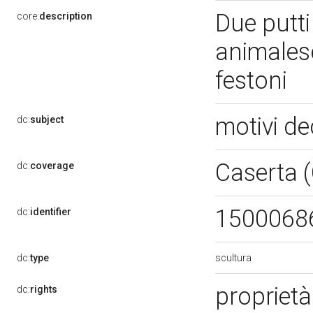
Due putti
core:
description
animales
festoni
motivi de
dc:
subject
Caserta 
dc:
coverage
1500068
dc:
identifier
scultura
dc:
type
propriet
dc:
rights