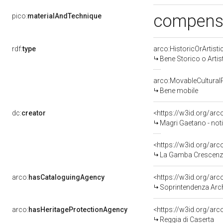
compensa
pico:
materialAndTechnique
rdf:
type
arco:HistoricOrArtisti
Bene Storico o Artis
arco:MovableCultural
Bene mobile
dc:
creator
<https://w3id.org/a
Magri Gaetano - noti
<https://w3id.org/a
La Gamba Crescenzo 
arco:
hasCataloguingAgency
<https://w3id.org/a
Soprintendenza Arche
arco:
hasHeritageProtectionAgency
<https://w3id.org/a
Reggia di Caserta