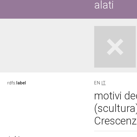
alati
rdfs:
label
EN
IT
motivi dec
(scultur
Crescenzo