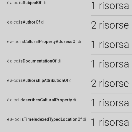
1 risorsa
è
a-cd:
isSubjectOf
di
2 risorse
è
a-cd:
isAuthorOf
di
1 risorsa
è
a-loc:
isCulturalPropertyAddressOf
di
1 risorsa
è
a-cd:
isDocumentationOf
di
2 risorse
è
a-cd:
isAuthorshipAttributionOf
di
1 risorsa
è
a-cat:
describesCulturalProperty
di
1 risorsa
è
a-loc:
isTimeIndexedTypedLocationOf
di