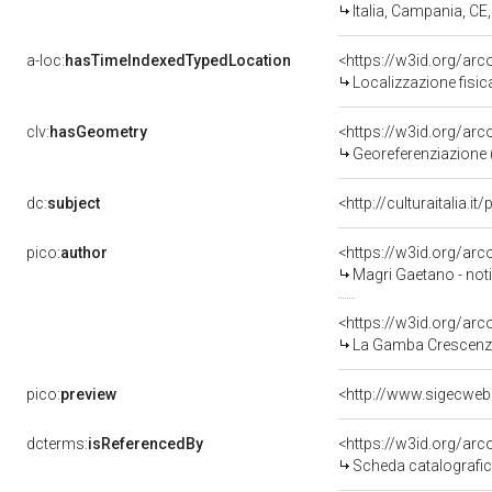
Italia, Campania, CE
a-loc:
hasTimeIndexedTypedLocation
<https://w3id.org/ar
Localizzazione fisic
clv:
hasGeometry
<https://w3id.org/ar
Georeferenziazione 
dc:
subject
<http://culturaitalia.
pico:
author
<https://w3id.org/a
Magri Gaetano - noti
<https://w3id.org/a
La Gamba Crescenzo 
pico:
preview
dcterms:
isReferencedBy
<https://w3id.org/a
Scheda catalografi