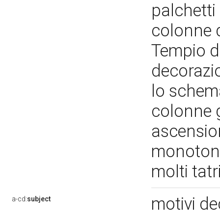
palchetti
colonne d
Tempio di
decorazio
lo schema 
colonne 
ascension
monotono 
molti tat
motivi de
a-cd:
subject