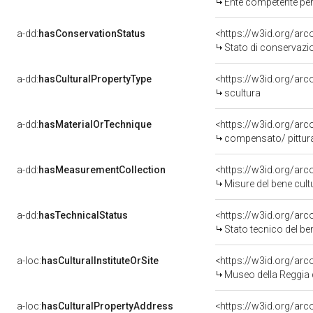
Ente competente per
a-dd:
hasConservationStatus
<https://w3id.org/ar
Stato di conservazi
a-dd:
hasCulturalPropertyType
<https://w3id.org/a
scultura
a-dd:
hasMaterialOrTechnique
<https://w3id.org/ar
compensato/ pittur
a-dd:
hasMeasurementCollection
<https://w3id.org/ar
Misure del bene cul
a-dd:
hasTechnicalStatus
<https://w3id.org/ar
Stato tecnico del b
a-loc:
hasCulturalInstituteOrSite
<https://w3id.org/ar
Museo della Reggia 
a-loc:
hasCulturalPropertyAddress
<https://w3id.org/a