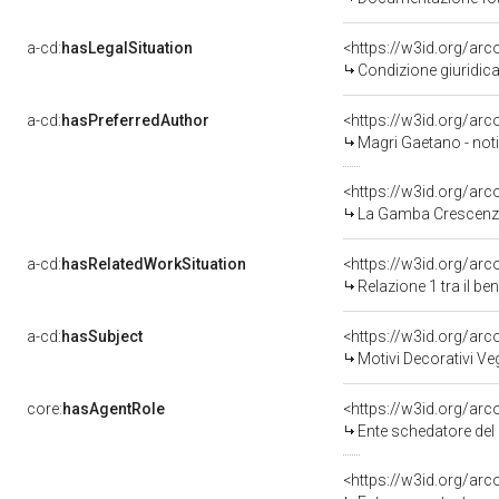
a-cd:
hasLegalSituation
<https://w3id.org/arc
Condizione giuridica
a-cd:
hasPreferredAuthor
<https://w3id.org/a
Magri Gaetano - noti
<https://w3id.org/a
La Gamba Crescenzo 
a-cd:
hasRelatedWorkSituation
<https://w3id.org/arc
Relazione 1 tra il b
a-cd:
hasSubject
<https://w3id.org/a
Motivi Decorativi Veg
core:
hasAgentRole
<https://w3id.org/ar
Ente schedatore del bene 
<https://w3id.org/ar