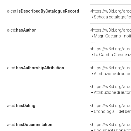
a-cat:
isDescribedByCatalogueRecord
<https://w3id.org/a
Scheda catalografi
a-cd:
hasAuthor
<https://w3id.org/a
Magri Gaetano - noti
<https://w3id.org/a
La Gamba Crescenzo 
a-cd:
hasAuthorshipAttribution
<https://w3id.org/ar
Attribuzione di aut
<https://w3id.org/ar
Attribuzione di aut
a-cd:
hasDating
<https://w3id.org/ar
Cronologia 1 del b
a-cd:
hasDocumentation
Documentazione foto