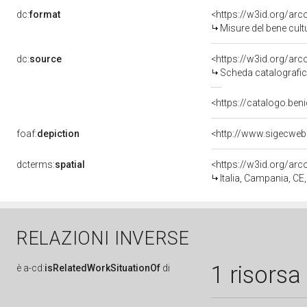
dc:
format
<https://w3id.org/ar
Misure del bene cul
dc:
source
<https://w3id.org/a
Scheda catalografi
<https://catalogo.beni
foaf:
depiction
dcterms:
spatial
<https://w3id.org/a
Italia, Campania, CE
RELAZIONI INVERSE
1 risorsa
è
a-cd:
isRelatedWorkSituationOf
di