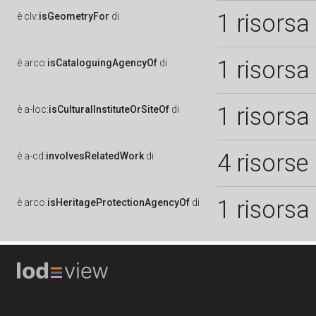
1 risorsa
è
clv:
isGeometryFor
di
1 risorsa
è
arco:
isCataloguingAgencyOf
di
1 risorsa
è
a-loc:
isCulturalInstituteOrSiteOf
di
4 risorse
è
a-cd:
involvesRelatedWork
di
1 risorsa
è
arco:
isHeritageProtectionAgencyOf
di