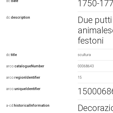
1750-17
dc:
date
Due putti
dc:
description
animales
festoni
scultura
dc:
title
00068643
arco:
catalogueNumber
15
arco:
regionIdentifier
1500068
arco:
uniqueIdentifier
Decorazio
a-cd:
historicalInformation