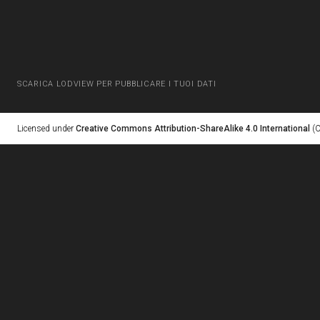
SCARICA LODVIEW PER PUBBLICARE I TUOI DATI
Licensed under
Creative Commons Attribution-ShareAlike 4.0 International
(C