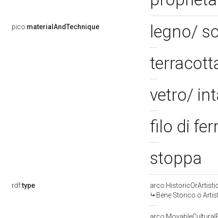
legno/ sc
pico:
materialAndTechnique
terracott
vetro/ in
filo di fe
stoppa
rdf:
type
arco:HistoricOrArtisti
Bene Storico o Artis
arco:MovableCultural