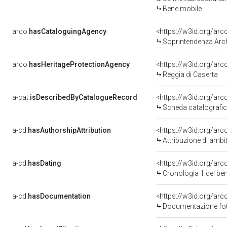
Bene mobile
arco:
hasCataloguingAgency
<https://w3id.org/a
Soprintendenza Arche
arco:
hasHeritageProtectionAgency
<https://w3id.org/a
Reggia di Caserta
a-cat:
isDescribedByCatalogueRecord
<https://w3id.org/a
Scheda catalografi
a-cd:
hasAuthorshipAttribution
<https://w3id.org/arc
Attribuzione di ambi
a-cd:
hasDating
<https://w3id.org/ar
Cronologia 1 del b
a-cd:
hasDocumentation
Documentazione foto