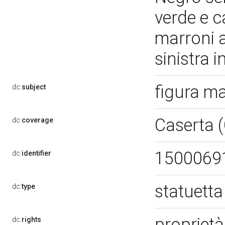
verde e c
marroni a
sinistra 
figura m
dc:
subject
Caserta 
dc:
coverage
1500069
dc:
identifier
statuetta
dc:
type
propriet
dc:
rights