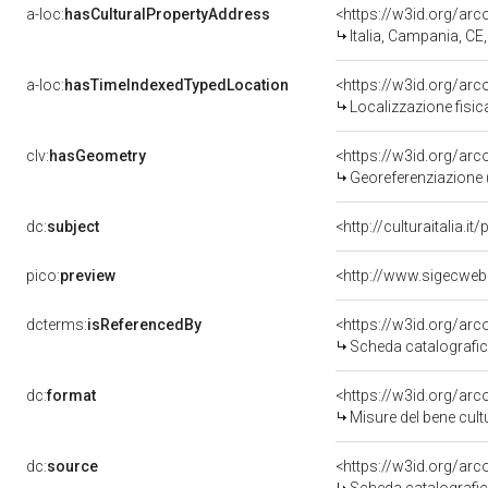
a-loc:
hasCulturalPropertyAddress
<https://w3id.org/a
Italia, Campania, CE
a-loc:
hasTimeIndexedTypedLocation
<https://w3id.org/ar
Localizzazione fisic
clv:
hasGeometry
<https://w3id.org/ar
Georeferenziazione 
dc:
subject
<http://culturaitalia.
pico:
preview
dcterms:
isReferencedBy
<https://w3id.org/a
Scheda catalografi
dc:
format
<https://w3id.org/ar
Misure del bene cul
dc:
source
<https://w3id.org/a