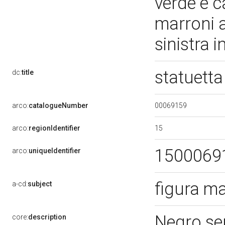
verde e c
marroni a
sinistra 
statuetta
dc:
title
00069159
arco:
catalogueNumber
15
arco:
regionIdentifier
1500069
arco:
uniqueIdentifier
figura m
a-cd:
subject
Negro ser
core:
description