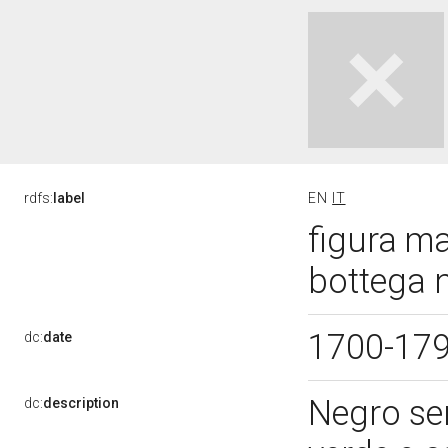
rdfs:
label
EN
IT
figura ma
bottega n
1700-17
dc:
date
Negro ser
dc:
description