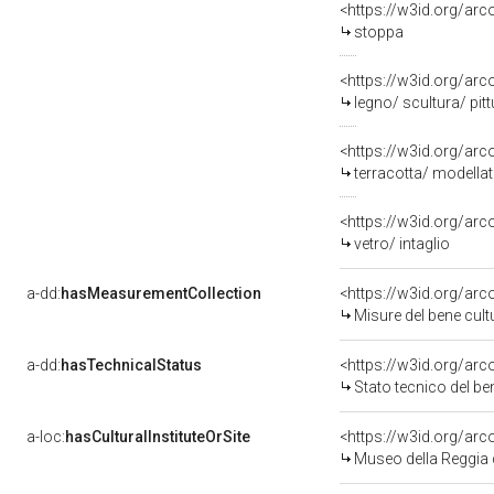
<https://w3id.org/arc
stoppa
<https://w3id.org/arc
legno/ scultura/ pitt
<https://w3id.org/arc
terracotta/ modellat
<https://w3id.org/arc
vetro/ intaglio
a-dd:
hasMeasurementCollection
<https://w3id.org/ar
Misure del bene cul
a-dd:
hasTechnicalStatus
<https://w3id.org/ar
Stato tecnico del b
a-loc:
hasCulturalInstituteOrSite
<https://w3id.org/ar
Museo della Reggia 