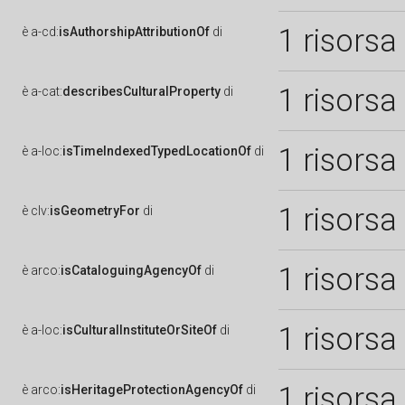
1 risorsa
è
a-cd:
isAuthorshipAttributionOf
di
1 risorsa
è
a-cat:
describesCulturalProperty
di
1 risorsa
è
a-loc:
isTimeIndexedTypedLocationOf
di
1 risorsa
è
clv:
isGeometryFor
di
1 risorsa
è
arco:
isCataloguingAgencyOf
di
1 risorsa
è
a-loc:
isCulturalInstituteOrSiteOf
di
1 risorsa
è
arco:
isHeritageProtectionAgencyOf
di