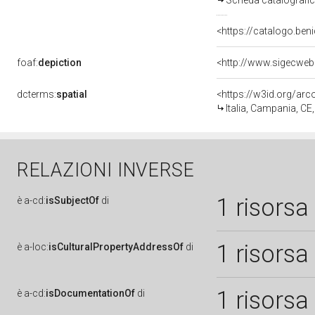
Scheda catalografi
<https://catalogo.beni
foaf:
depiction
dcterms:
spatial
<https://w3id.org/a
Italia, Campania, CE
RELAZIONI INVERSE
1 risorsa
è
a-cd:
isSubjectOf
di
1 risorsa
è
a-loc:
isCulturalPropertyAddressOf
di
1 risorsa
è
a-cd:
isDocumentationOf
di