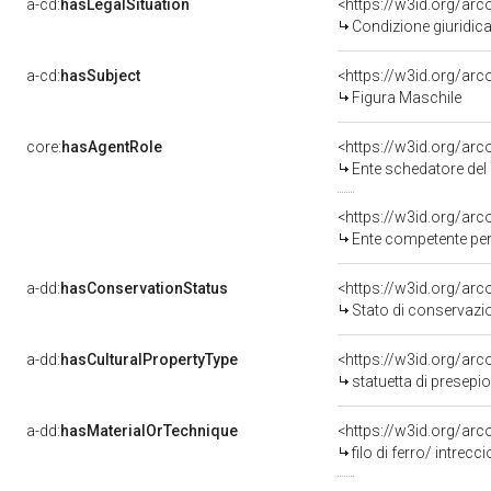
a-cd:
hasLegalSituation
<https://w3id.org/arc
Condizione giuridica
a-cd:
hasSubject
<https://w3id.org/a
Figura Maschile
core:
hasAgentRole
<https://w3id.org/ar
Ente schedatore del bene 
<https://w3id.org/ar
Ente competente per
a-dd:
hasConservationStatus
<https://w3id.org/ar
Stato di conservazi
a-dd:
hasCulturalPropertyType
<https://w3id.org/ar
statuetta di presepio
a-dd:
hasMaterialOrTechnique
<https://w3id.org/arco
filo di ferro/ intrecci