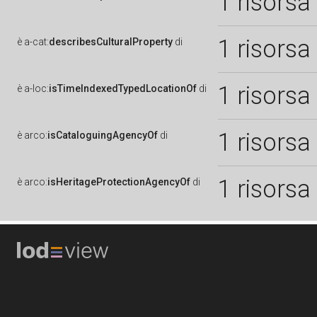
1 risorsa
1 risorsa
è
a-cat:
describesCulturalProperty
di
1 risorsa
è
a-loc:
isTimeIndexedTypedLocationOf
di
1 risorsa
è
arco:
isCataloguingAgencyOf
di
1 risorsa
è
arco:
isHeritageProtectionAgencyOf
di