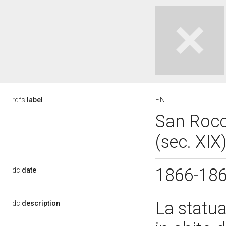
rdfs:
label
EN
IT
San Rocc
(sec. XIX
1866-18
dc:
date
La statua
dc:
description