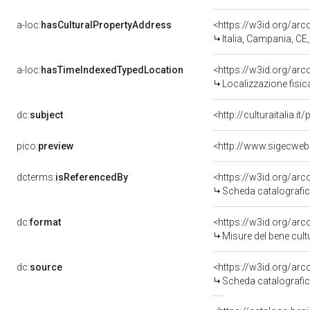
a-loc:
hasCulturalPropertyAddress
<https://w3id.org/a
Italia, Campania, CE, 
a-loc:
hasTimeIndexedTypedLocation
<https://w3id.org/ar
Localizzazione fisic
dc:
subject
<http://culturaitalia.
pico:
preview
dcterms:
isReferencedBy
<https://w3id.org/a
Scheda catalografi
dc:
format
<https://w3id.org/ar
Misure del bene cul
dc:
source
<https://w3id.org/a
Scheda catalografi