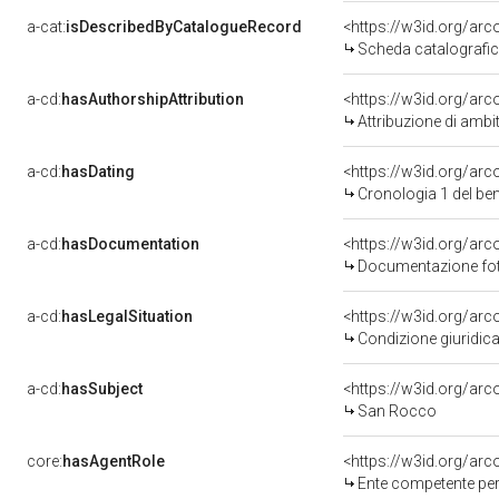
a-cat:
isDescribedByCatalogueRecord
<https://w3id.org/a
Scheda catalografi
a-cd:
hasAuthorshipAttribution
<https://w3id.org/arc
Attribuzione di ambi
a-cd:
hasDating
<https://w3id.org/ar
Cronologia 1 del b
a-cd:
hasDocumentation
Documentazione foto
a-cd:
hasLegalSituation
Condizione giuridica
a-cd:
hasSubject
<https://w3id.org/a
San Rocco
core:
hasAgentRole
<https://w3id.org/ar
Ente competente per tutela 