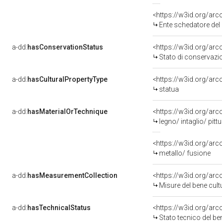
<https://w3id.org/ar
Ente schedatore del bene 
a-dd:
hasConservationStatus
<https://w3id.org/ar
Stato di conservazi
a-dd:
hasCulturalPropertyType
<https://w3id.org/a
statua
a-dd:
hasMaterialOrTechnique
<https://w3id.org/arc
legno/ intaglio/ pitt
<https://w3id.org/arc
metallo/ fusione
a-dd:
hasMeasurementCollection
<https://w3id.org/ar
Misure del bene cul
a-dd:
hasTechnicalStatus
<https://w3id.org/ar
Stato tecnico del b