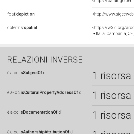
<https://catalogo.beni
foaf:
depiction
dcterms:
spatial
<https://w3id.org/a
Italia, Campania, CE, 
RELAZIONI INVERSE
1 risorsa
è
a-cd:
isSubjectOf
di
1 risorsa
è
a-loc:
isCulturalPropertyAddressOf
di
1 risorsa
è
a-cd:
isDocumentationOf
di
è
a-cd:
isAuthorshipAttributionOf
di