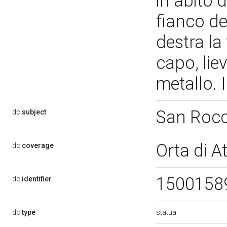
in abito 
fianco d
destra la
capo, lie
metallo.
San Roc
dc:
subject
Orta di A
dc:
coverage
1500158
dc:
identifier
statua
dc:
type