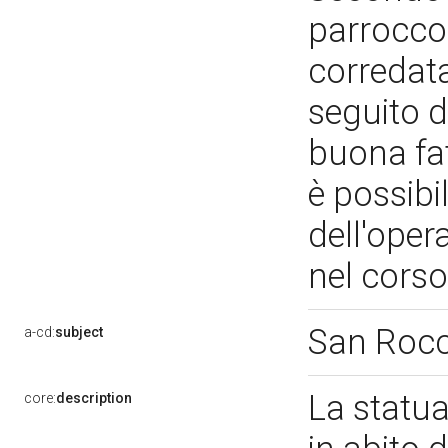
parrocco 
corredata
seguito d
buona fat
è possibi
dell'oper
nel corso
San Roc
a-cd:
subject
La statua
core:
description