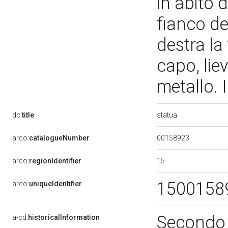
in abito 
fianco d
destra la
capo, lie
metallo.
statua
dc:
title
00158923
arco:
catalogueNumber
15
arco:
regionIdentifier
1500158
arco:
uniqueIdentifier
Secondo 
a-cd:
historicalInformation