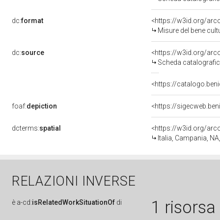
dc:
format
<https://w3id.org/ar
Misure del bene cul
dc:
source
<https://w3id.org/a
Scheda catalografi
<https://catalogo.beni
foaf:
depiction
<https://sigecweb.be
dcterms:
spatial
<https://w3id.org/a
Italia, Campania, NA
RELAZIONI INVERSE
1 risorsa
è
a-cd:
isRelatedWorkSituationOf
di