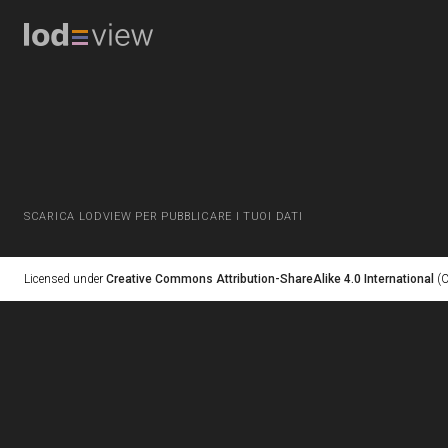
SCARICA LODVIEW PER PUBBLICARE I TUOI DATI
Licensed under
Creative Commons Attribution-ShareAlike 4.0 International
(C