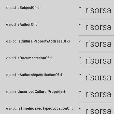
1 risorsa
è
a-cd:
isSubjectOf
di
1 risorsa
è
a-cd:
isAuthorOf
di
1 risorsa
è
a-loc:
isCulturalPropertyAddressOf
di
1 risorsa
è
a-cd:
isDocumentationOf
di
1 risorsa
è
a-cd:
isAuthorshipAttributionOf
di
1 risorsa
è
a-cat:
describesCulturalProperty
di
1 risorsa
è
a-loc:
isTimeIndexedTypedLocationOf
di