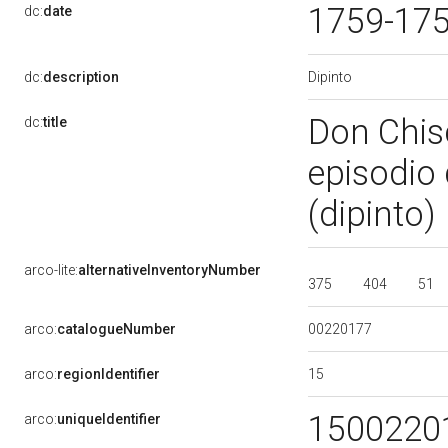
1759-17
dc:
date
Dipinto
dc:
description
Don Chisc
dc:
title
episodio 
(dipinto)
arco-lite:
alternativeInventoryNumber
375
404
51
00220177
arco:
catalogueNumber
15
arco:
regionIdentifier
1500220
arco:
uniqueIdentifier