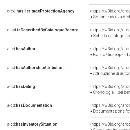
arco:
hasHeritageProtectionAgency
<https://w3id.org/a
Soprintendenza Arche
a-cat:
isDescribedByCatalogueRecord
<https://w3id.org/a
Scheda catalografi
a-cd:
hasAuthor
<https://w3id.org/a
Bonito Giuseppe - 1
a-cd:
hasAuthorshipAttribution
<https://w3id.org/ar
Attribuzione di aut
a-cd:
hasDating
<https://w3id.org/ar
Cronologia 1 del b
a-cd:
hasDocumentation
Documentazione foto
a-cd:
hasInventorySituation
<https://w3id.org/ar