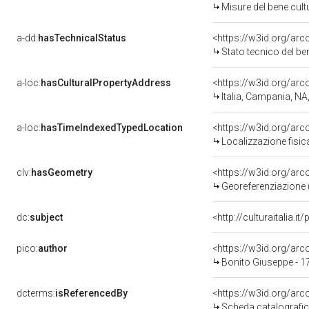
Misure del bene cul
a-dd:
hasTechnicalStatus
<https://w3id.org/ar
Stato tecnico del b
a-loc:
hasCulturalPropertyAddress
<https://w3id.org/a
Italia, Campania, NA
a-loc:
hasTimeIndexedTypedLocation
<https://w3id.org/ar
Localizzazione fisic
clv:
hasGeometry
<https://w3id.org/ar
Georeferenziazione 
dc:
subject
<http://culturaitalia.
pico:
author
<https://w3id.org/a
Bonito Giuseppe - 1
dcterms:
isReferencedBy
<https://w3id.org/a
Scheda catalografi