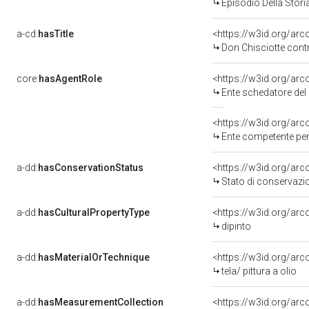
Episodio Della Stori
a-cd:
hasTitle
<https://w3id.org/arc
Don Chisciotte contr
core:
hasAgentRole
<https://w3id.org/ar
Ente schedatore del be
<https://w3id.org/ar
Ente competente per tute
a-dd:
hasConservationStatus
<https://w3id.org/ar
Stato di conservazi
a-dd:
hasCulturalPropertyType
<https://w3id.org/a
dipinto
a-dd:
hasMaterialOrTechnique
<https://w3id.org/arco
tela/ pittura a olio
a-dd:
hasMeasurementCollection
<https://w3id.org/ar