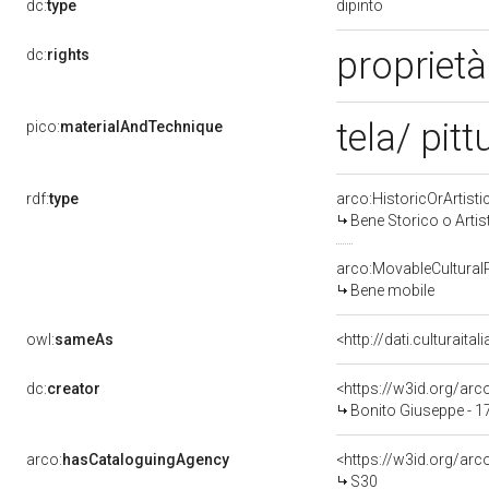
dipinto
dc:
type
propriet
dc:
rights
tela/ pitt
pico:
materialAndTechnique
rdf:
type
arco:HistoricOrArtisti
Bene Storico o Artis
arco:MovableCultural
Bene mobile
owl:
sameAs
<http://dati.culturaita
dc:
creator
<https://w3id.org/a
Bonito Giuseppe - 1
arco:
hasCataloguingAgency
<https://w3id.org/a
S30