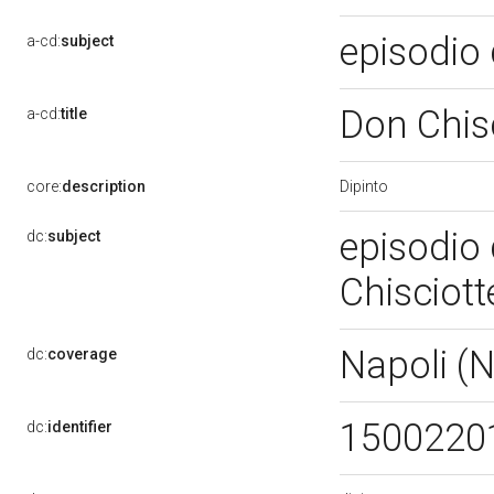
episodio 
a-cd:
subject
Don Chisc
a-cd:
title
Dipinto
core:
description
episodio 
dc:
subject
Chisciott
Napoli (
dc:
coverage
1500220
dc:
identifier