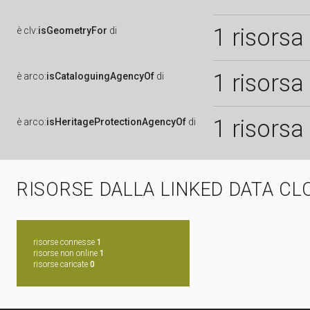
1 risorsa
è
clv:
isGeometryFor
di
1 risorsa
è
arco:
isCataloguingAgencyOf
di
1 risorsa
è
arco:
isHeritageProtectionAgencyOf
di
RISORSE DALLA LINKED DATA CL
risorse connesse
1
risorse non online
1
risorse caricate
0