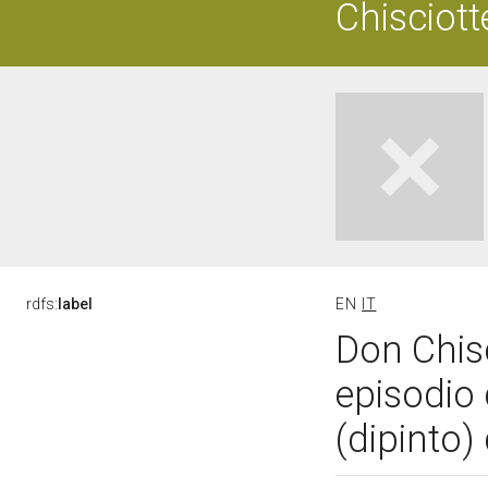
Chisciott
rdfs:
label
EN
IT
Don Chisc
episodio 
(dipinto)