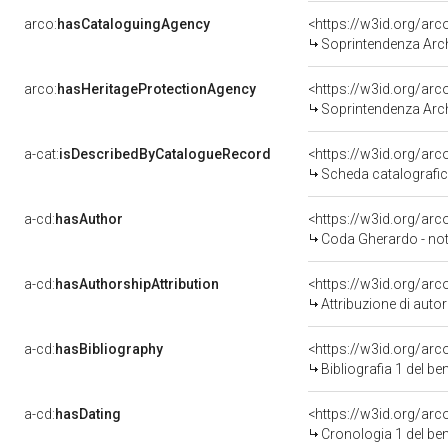
arco:
hasCataloguingAgency
<https://w3id.org/a
Soprintendenza Arche
arco:
hasHeritageProtectionAgency
<https://w3id.org/a
Soprintendenza Arche
a-cat:
isDescribedByCatalogueRecord
<https://w3id.org/a
Scheda catalografi
a-cd:
hasAuthor
<https://w3id.org/a
Coda Gherardo - not
a-cd:
hasAuthorshipAttribution
<https://w3id.org/ar
Attribuzione di aut
a-cd:
hasBibliography
<https://w3id.org/ar
Bibliografia 1 del b
a-cd:
hasDating
<https://w3id.org/ar
Cronologia 1 del b