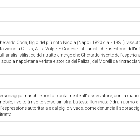
 Gherardo Coda, filgio del più noto Nicola (Napoli 1820 c.a. - 1981), viss
vicino a C. Uva, A. La Volpe, F. Cortese, tutti artisti che risentono dell'in
ll 'analisi stilistica del ritratto emerge che Gherardo risente dell'esper
scuola napoletana verista e storica del Palizzi, del Morelli da rintracciarsi
n personaggio maschile posto frontalmente all' osservatore, con la mano de
mobile; il volto à rivolto verso sinistra. La testa illuminata è di un uomo 
 l'espressione autoritaria e dal piglio vivace, come denuncia il sopraccig
ritratto