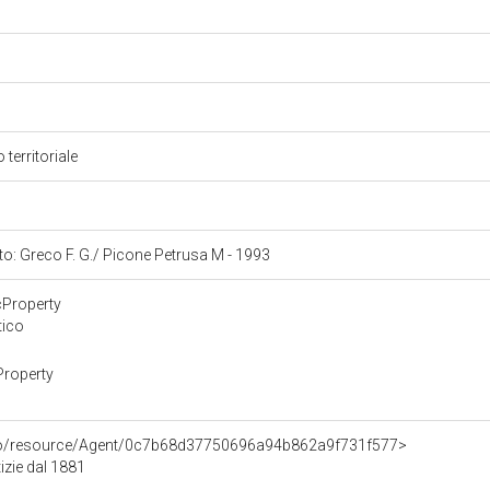
 territoriale
nto: Greco F. G./ Picone Petrusa M - 1993
cProperty
tico
Property
rco/resource/Agent/0c7b68d37750696a94b862a9f731f577>
izie dal 1881