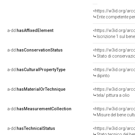
<https://w3id.org/ar
Ente competente per 
a-dd:
hasAffixedElement
<https://w3id.org/arc
Iscrizione 1 sul be
a-dd:
hasConservationStatus
<https://w3id.org/ar
Stato di conservazi
a-dd:
hasCulturalPropertyType
<https://w3id.org/a
dipinto
a-dd:
hasMaterialOrTechnique
<https://w3id.org/arco
tela/ pittura a olio
a-dd:
hasMeasurementCollection
<https://w3id.org/ar
Misure del bene cul
a-dd:
hasTechnicalStatus
<https://w3id.org/ar
Stato tecnico del b