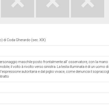
to) di Coda Gherardo (sec. XIX)
n personaggio maschile posto frontalmente all' osservatore, con la mano de
mobile; il volto à rivolto verso sinistra. La testa illuminata è di un uomo 
 l'espressione autoritaria e dal piglio vivace, come denuncia il sopraccig
ritratto