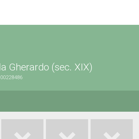
da Gherardo (sec. XIX)
1500228486
o