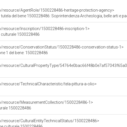
co/resource/AgentRole/1500228486-heritage-protection-agency>
tutela del bene 1500228486: Soprintendenza Archeologia, belle arti e pae
o/resource/Inscription/1500228486-inscription-1>
ne culturale 1500228486
co/resource/ConservationStatus/1500228486-conservation-status-1>
one 1 del bene: 1500228486
rco/resource/CulturalPropertyType/54764e0bac66f48b0e7af57043f65a
/resource/TechnicalCharacteristic/tela-pittura-a-olio>
co/resource/MeasurementCollection/1500228486-1>
turale 1500228486
co/resource/CulturalEntityTechnicalStatus/1500228486>
ene culturale 1500228486