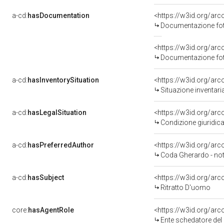
a-cd:
hasDocumentation
<https://w3id.org/a
Documentazione foto
<https://w3id.org/a
Documentazione foto
a-cd:
hasInventorySituation
<https://w3id.org/ar
Situazione inventar
a-cd:
hasLegalSituation
<https://w3id.org/arco
Condizione giuridica
a-cd:
hasPreferredAuthor
<https://w3id.org/a
Coda Gherardo - not
a-cd:
hasSubject
<https://w3id.org/a
Ritratto D'uomo
core:
hasAgentRole
<https://w3id.org/ar
Ente schedatore del 