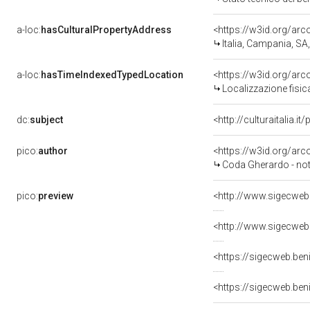
a-loc:
hasCulturalPropertyAddress
<https://w3id.org/a
Italia, Campania, SA,
a-loc:
hasTimeIndexedTypedLocation
<https://w3id.org/ar
Localizzazione fisic
dc:
subject
<http://culturaitalia.
pico:
author
<https://w3id.org/a
Coda Gherardo - not
pico:
preview
<http://www.sigecweb
<http://www.sigecweb
<https://sigecweb.ben
<https://sigecweb.ben