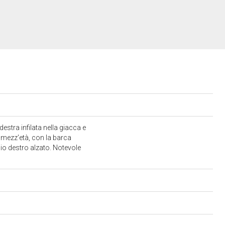
stra infilata nella giacca e
di mezz'età, con la barca
lio destro alzato. Notevole