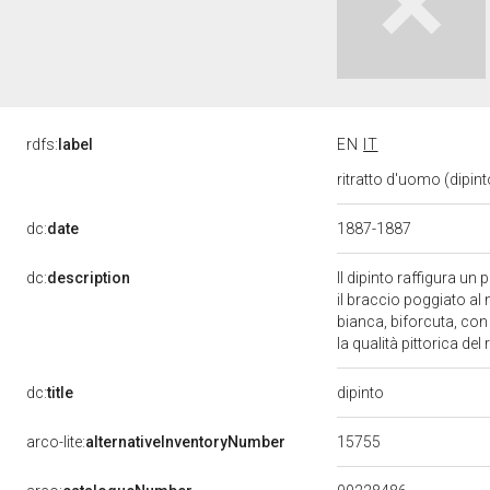
rdfs:
label
EN
IT
ritratto d'uomo (dipin
dc:
date
1887-1887
dc:
description
Il dipinto raffigura u
il braccio poggiato al 
bianca, biforcuta, con
la qualità pittorica del 
dipinto
dc:
title
15755
arco-lite:
alternativeInventoryNumber