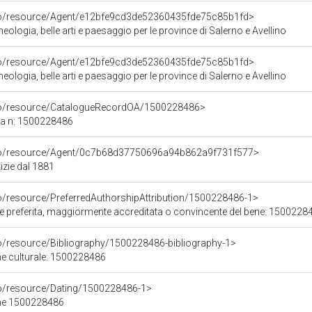
rco/resource/Agent/e12bfe9cd3de52360435fde75c85b1fd>
ologia, belle arti e paesaggio per le province di Salerno e Avellino
rco/resource/Agent/e12bfe9cd3de52360435fde75c85b1fd>
ologia, belle arti e paesaggio per le province di Salerno e Avellino
rco/resource/CatalogueRecordOA/1500228486>
ca n: 1500228486
rco/resource/Agent/0c7b68d37750696a94b862a9f731f577>
izie dal 1881
co/resource/PreferredAuthorshipAttribution/1500228486-1>
ore preferita, maggiormente accreditata o convincente del bene: 1500228
co/resource/Bibliography/1500228486-bibliography-1>
ene culturale: 1500228486
co/resource/Dating/1500228486-1>
ene 1500228486