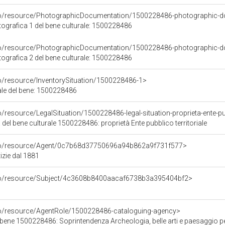
rco/resource/PhotographicDocumentation/1500228486-photographic-d
grafica 1 del bene culturale: 1500228486
rco/resource/PhotographicDocumentation/1500228486-photographic-d
grafica 2 del bene culturale: 1500228486
co/resource/InventorySituation/1500228486-1>
iale del bene: 1500228486
/resource/LegalSituation/1500228486-legal-situation-proprieta-ente-pub
 del bene culturale 1500228486: proprietà Ente pubblico territoriale
rco/resource/Agent/0c7b68d37750696a94b862a9f731f577>
izie dal 1881
rco/resource/Subject/4c3608b8400aacaf6738b3a395404bf2>
co/resource/AgentRole/1500228486-cataloguing-agency>
bene 1500228486: Soprintendenza Archeologia, belle arti e paesaggio per