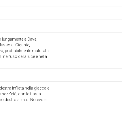
uto lungamente a Cava,
flusso di Gigante,
ienza, probabilmente maturata
 nell'uso della luce e nella
stra infilata nella giacca e
di mezz'età, con la barca
lio destro alzato. Notevole