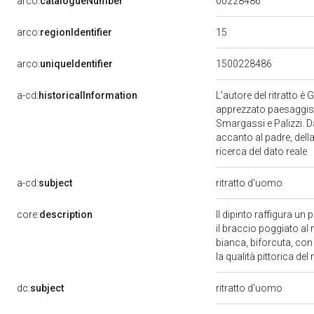
00228486
arco:
catalogueNumber
15
arco:
regionIdentifier
arco:
uniqueIdentifier
1500228486
a-cd:
historicalInformation
L'autore del ritratto è
apprezzato paesaggista 
Smargassi e Palizzi. Da
accanto al padre, della 
ricerca del dato reale
a-cd:
subject
ritratto d'uomo
core:
description
Il dipinto raffigura u
il braccio poggiato al 
bianca, biforcuta, con
la qualità pittorica del 
dc:
subject
ritratto d'uomo