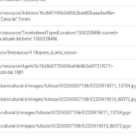
rco/resource/Address/f6c84f1f45b3d9562bde826aaa3eef8e>
 Cava de' Tirreni
co/resource/TimeIndexedTypedLocation/1500228486-current>
a attuale del bene: 1500228486
it/pico/thesaurus/4.1#opere_d_arte_visiva>
rco/resource/Agent/0c7b68d37750696a94b862a9f731f577>
izie dal 1881
.beniculturali.it/images/fullsize/ICCD50007108/ICCD3919011_13704.jp
.beniculturali.it/images/fullsize/ICCD50007108/ICCD3919010_80372.jp
iculturali.it/images/fullsize/ICCD50007108/ICCD3919011_13704.jpg>
iculturali.it/images/fullsize/ICCD50007108/ICCD3919010_80372.jpg>