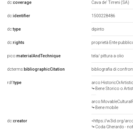
dc:
coverage
Cava de' Tirreni (SA)
dc:
identifier
1500228486
dipinto
dc:
type
dc:
rights
proprietà Ente pubblico
pico:
materialAndTechnique
tela/ pittura a olio
dcterms:
bibliographicCitation
bibliografia di confro
rdf:
type
arco:HistoricOrArtisti
Bene Storico o Artis
arco:MovableCultural
Bene mobile
dc:
creator
<https://w3id.org/a
Coda Gherardo - not