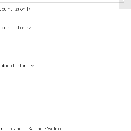
ocumentation-1>
ocumentation-2>
blico-territoriale>
 le province di Salerno e Avellino