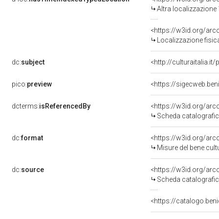
Altra localizzazione
<https://w3id.org/ar
Localizzazione fisic
dc:
subject
<http://culturaitalia.
pico:
preview
<https://sigecweb.ben
dcterms:
isReferencedBy
<https://w3id.org/a
Scheda catalografi
dc:
format
<https://w3id.org/ar
Misure del bene cul
dc:
source
<https://w3id.org/a
Scheda catalografi
<https://catalogo.beni