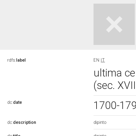
rdfs:
label
EN
IT
ultima c
(sec. XVII
1700-17
dc:
date
dipinto
dc:
description
dipinto