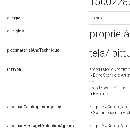
1500228
dipinto
dc:
type
proprietà
dc:
rights
tela/ pitt
pico:
materialAndTechnique
rdf:
type
arco:HistoricOrArtisti
Bene Storico o Artis
arco:MovableCultural
Bene mobile
arco:
hasCataloguingAgency
<https://w3id.org/a
Soprintendenza Arche
arco:
hasHeritageProtectionAgency
<https://w3id.org/a