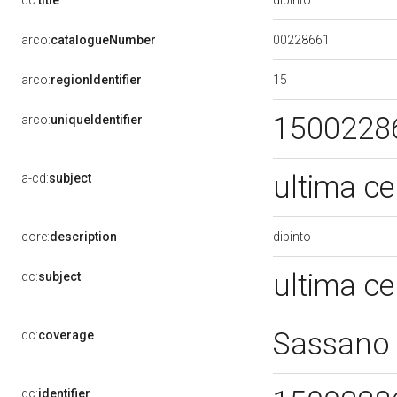
dc:
title
00228661
arco:
catalogueNumber
15
arco:
regionIdentifier
1500228
arco:
uniqueIdentifier
ultima c
a-cd:
subject
dipinto
core:
description
ultima c
dc:
subject
Sassano
dc:
coverage
dc:
identifier