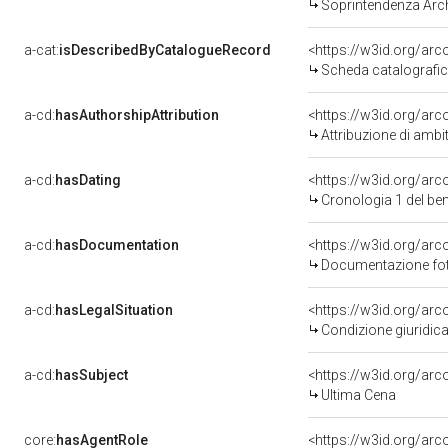
Soprintendenza Arche
a-cat:
isDescribedByCatalogueRecord
<https://w3id.org/a
Scheda catalografi
a-cd:
hasAuthorshipAttribution
<https://w3id.org/arc
Attribuzione di ambi
a-cd:
hasDating
<https://w3id.org/ar
Cronologia 1 del b
a-cd:
hasDocumentation
Documentazione foto
a-cd:
hasLegalSituation
Condizione giuridica
a-cd:
hasSubject
<https://w3id.org/a
Ultima Cena
core:
hasAgentRole
<https://w3id.org/ar