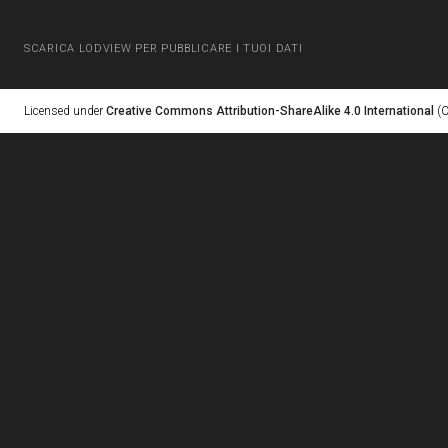
SCARICA LODVIEW PER PUBBLICARE I TUOI DATI
Licensed under
Creative Commons Attribution-ShareAlike 4.0 International
(C