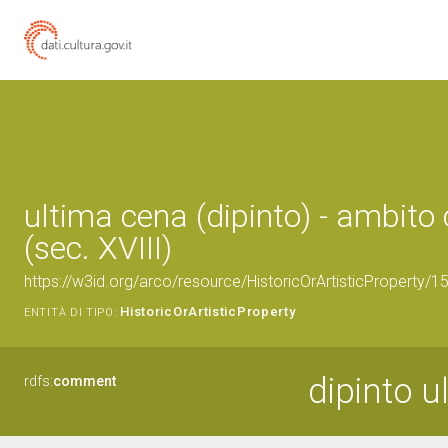
ultima cena (dipinto) - ambit
(sec. XVIII)
https://w3id.org/arco/resource/HistoricOrArtisticProperty/
HistoricOrArtisticProperty
ENTITÀ DI TIPO:
dipinto u
rdfs:
comment