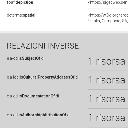
foaf:
depiction
<https://sigecweb.ben
dcterms:
spatial
<https://w3id.org/a
Italia, Campania, S
RELAZIONI INVERSE
1 risorsa
è
a-cd:
isSubjectOf
di
1 risorsa
è
a-loc:
isCulturalPropertyAddressOf
di
1 risorsa
è
a-cd:
isDocumentationOf
di
1 risorsa
è
a-cd:
isAuthorshipAttributionOf
di