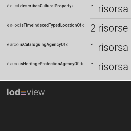
1 risorsa
è
a-cat:
describesCulturalProperty
di
2 risorse
è
a-loc:
isTimeIndexedTypedLocationOf
di
1 risorsa
è
arco:
isCataloguingAgencyOf
di
1 risorsa
è
arco:
isHeritageProtectionAgencyOf
di