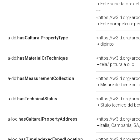
Ente schedatore del bene 
<https://w3id.org/ar
Ente competente per tutela 
a-dd:
hasCulturalPropertyType
<https://w3id.org/a
dipinto
a-dd:
hasMaterialOrTechnique
<https://w3id.org/arco
tela/ pittura a olio
a-dd:
hasMeasurementCollection
<https://w3id.org/ar
Misure del bene cul
a-dd:
hasTechnicalStatus
<https://w3id.org/ar
Stato tecnico del b
a-loc:
hasCulturalPropertyAddress
<https://w3id.org/a
Italia, Campania, S
a-loc:
hasTimeIndexedTypedLocation
<https://w3id.org/ar