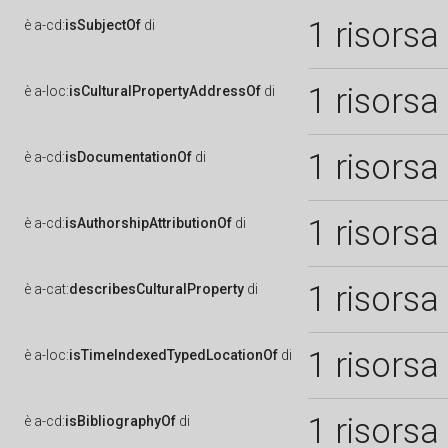
1 risorsa
è
a-cd:
isSubjectOf
di
1 risorsa
è
a-loc:
isCulturalPropertyAddressOf
di
1 risorsa
è
a-cd:
isDocumentationOf
di
1 risorsa
è
a-cd:
isAuthorshipAttributionOf
di
1 risorsa
è
a-cat:
describesCulturalProperty
di
1 risorsa
è
a-loc:
isTimeIndexedTypedLocationOf
di
1 risorsa
è
a-cd:
isBibliographyOf
di