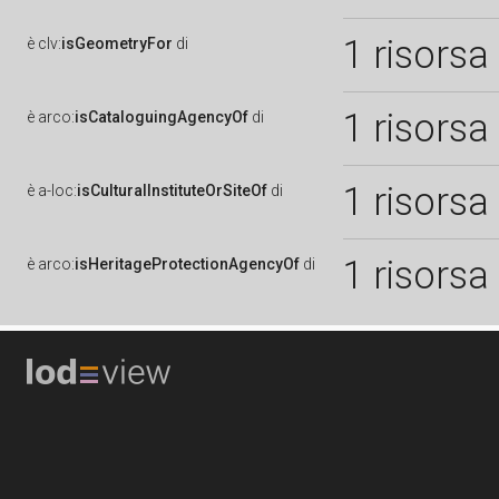
1 risorsa
è
clv:
isGeometryFor
di
1 risorsa
è
arco:
isCataloguingAgencyOf
di
1 risorsa
è
a-loc:
isCulturalInstituteOrSiteOf
di
1 risorsa
è
arco:
isHeritageProtectionAgencyOf
di