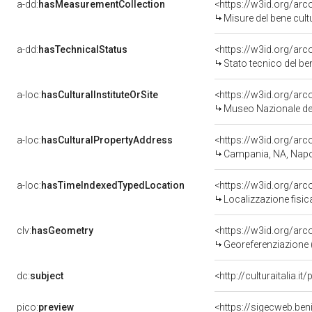
a-dd:
hasMeasurementCollection
<https://w3id.org/ar
Misure del bene cul
a-dd:
hasTechnicalStatus
<https://w3id.org/ar
Stato tecnico del b
a-loc:
hasCulturalInstituteOrSite
<https://w3id.org/ar
Museo Nazionale del
a-loc:
hasCulturalPropertyAddress
<https://w3id.org/a
Campania, NA, Napo
a-loc:
hasTimeIndexedTypedLocation
<https://w3id.org/ar
Localizzazione fisic
clv:
hasGeometry
<https://w3id.org/ar
Georeferenziazione 
dc:
subject
<http://culturaitalia.
pico:
preview
<https://sigecweb.be