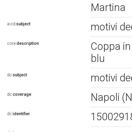
Martina
motivi de
a-cd:
subject
Coppa in 
core:
description
blu
motivi de
dc:
subject
Napoli (
dc:
coverage
1500291
dc:
identifier