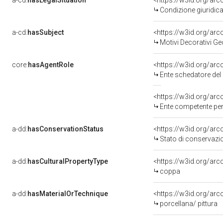
a-cd:
hasLegalSituation
Condizione giuridica
a-cd:
hasSubject
<https://w3id.org/a
Motivi Decorativi Ge
core:
hasAgentRole
<https://w3id.org/ar
Ente schedatore del
<https://w3id.org/ar
Ente competente per tute
a-dd:
hasConservationStatus
<https://w3id.org/ar
Stato di conservazi
a-dd:
hasCulturalPropertyType
<https://w3id.org/a
coppa
a-dd:
hasMaterialOrTechnique
<https://w3id.org/arc
porcellana/ pittura