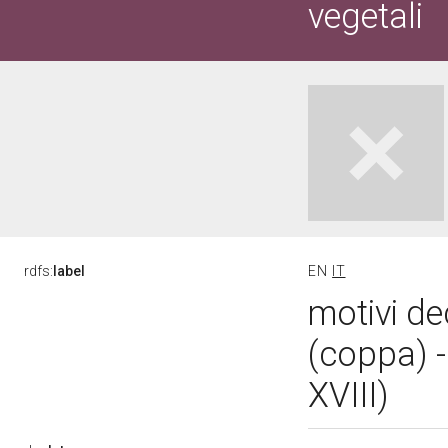
vegetali
rdfs:
label
EN
IT
motivi de
(coppa) -
XVIII)