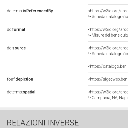
dcterms:
isReferencedBy
<https://w3id.org/a
Scheda catalografi
dc:
format
<https://w3id.org/ar
Misure del bene cul
dc:
source
<https://w3id.org/a
Scheda catalografi
<https://catalogo.beni
foaf:
depiction
<https://sigecweb.be
dcterms:
spatial
<https://w3id.org/a
Campania, NA, Napo
RELAZIONI INVERSE