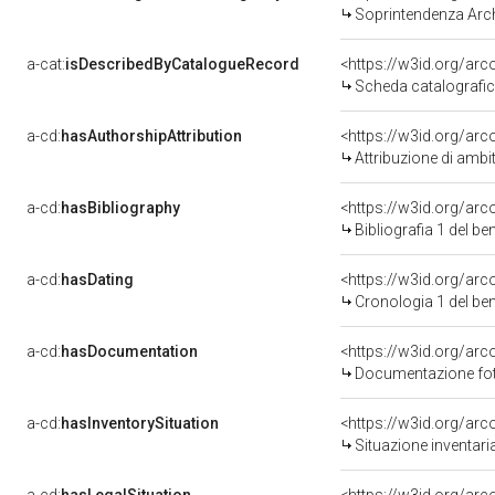
Soprintendenza Arche
a-cat:
isDescribedByCatalogueRecord
<https://w3id.org/a
Scheda catalografi
a-cd:
hasAuthorshipAttribution
<https://w3id.org/arc
Attribuzione di ambi
a-cd:
hasBibliography
<https://w3id.org/ar
Bibliografia 1 del b
a-cd:
hasDating
<https://w3id.org/ar
Cronologia 1 del b
a-cd:
hasDocumentation
Documentazione foto
a-cd:
hasInventorySituation
<https://w3id.org/ar
Situazione inventar