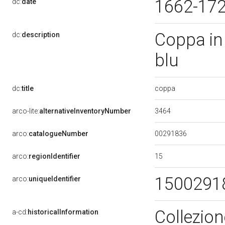
1662-17
dc:
date
Coppa in 
dc:
description
blu
coppa
dc:
title
3464
arco-lite:
alternativeInventoryNumber
00291836
arco:
catalogueNumber
15
arco:
regionIdentifier
1500291
arco:
uniqueIdentifier
Collezion
a-cd:
historicalInformation