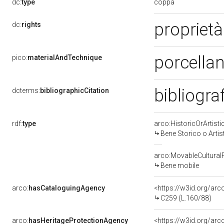
coppa
dc:
type
proprietà
dc:
rights
porcellan
pico:
materialAndTechnique
bibliogra
dcterms:
bibliographicCitation
rdf:
type
arco:HistoricOrArtisti
Bene Storico o Artis
arco:MovableCultural
Bene mobile
arco:
hasCataloguingAgency
<https://w3id.org/a
C259 (L.160/88)
arco:
hasHeritageProtectionAgency
<https://w3id.org/a