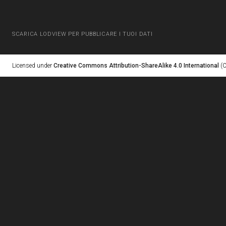
SCARICA LODVIEW PER PUBBLICARE I TUOI DATI
Licensed under
Creative Commons Attribution-ShareAlike 4.0 International
(C