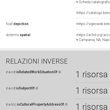
Scheda catalografi
<https://catalogo.beni
foaf:
depiction
<https://sigecweb.be
dcterms:
spatial
<https://w3id.org/a
Campania, NA, Napo
RELAZIONI INVERSE
1 risorsa
è
a-cd:
isRelatedWorkSituationOf
di
1 risorsa
è
a-cd:
isSubjectOf
di
1 risorsa
è
a-loc:
isCulturalPropertyAddressOf
di