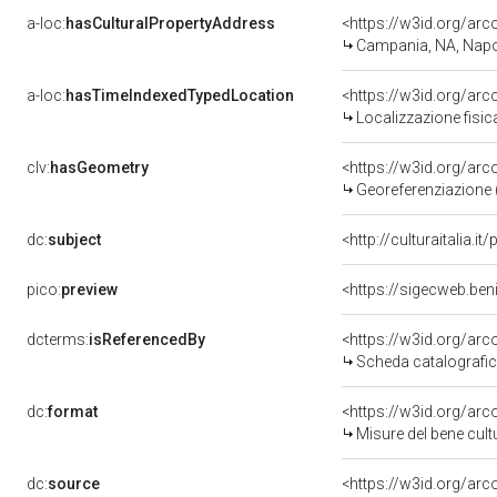
a-loc:
hasCulturalPropertyAddress
<https://w3id.org/a
Campania, NA, Napo
a-loc:
hasTimeIndexedTypedLocation
<https://w3id.org/ar
Localizzazione fisic
clv:
hasGeometry
<https://w3id.org/ar
Georeferenziazione 
dc:
subject
<http://culturaitalia.
pico:
preview
<https://sigecweb.be
dcterms:
isReferencedBy
<https://w3id.org/a
Scheda catalografi
dc:
format
<https://w3id.org/ar
Misure del bene cul
dc:
source
<https://w3id.org/a