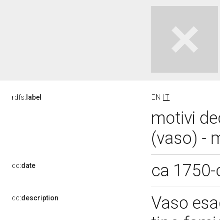
rdfs:
label
EN
IT
motivi de
(vaso) - 
ca 1750-
dc:
date
Vaso esag
dc:
description