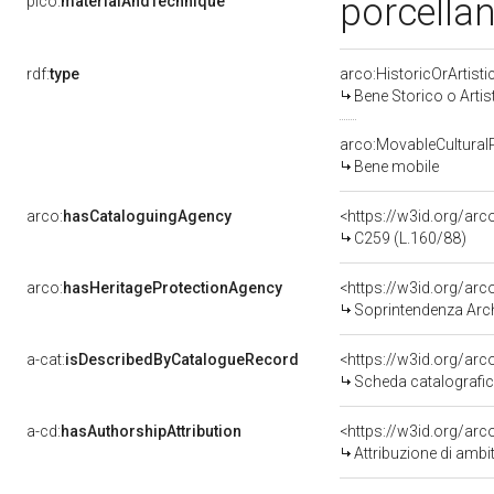
porcellan
pico:
materialAndTechnique
rdf:
type
arco:HistoricOrArtisti
Bene Storico o Artis
arco:MovableCultural
Bene mobile
arco:
hasCataloguingAgency
<https://w3id.org/a
C259 (L.160/88)
arco:
hasHeritageProtectionAgency
<https://w3id.org/a
Soprintendenza Arche
a-cat:
isDescribedByCatalogueRecord
<https://w3id.org/a
Scheda catalografi
a-cd:
hasAuthorshipAttribution
<https://w3id.org/arc
Attribuzione di ambi