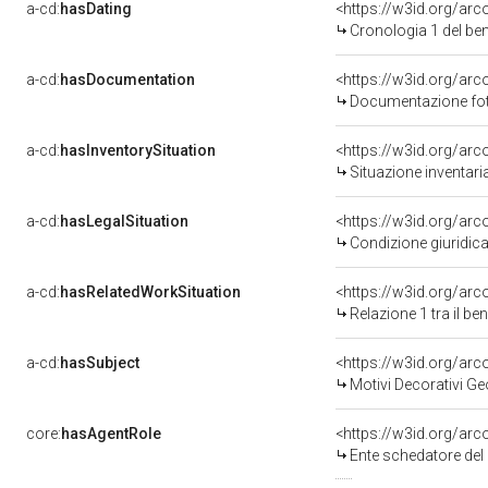
a-cd:
hasDating
<https://w3id.org/ar
Cronologia 1 del b
a-cd:
hasDocumentation
Documentazione foto
a-cd:
hasInventorySituation
<https://w3id.org/ar
Situazione inventar
a-cd:
hasLegalSituation
Condizione giuridica
a-cd:
hasRelatedWorkSituation
<https://w3id.org/arc
Relazione 1 tra il b
a-cd:
hasSubject
<https://w3id.org/a
Motivi Decorativi Ge
core:
hasAgentRole
<https://w3id.org/ar
Ente schedatore del