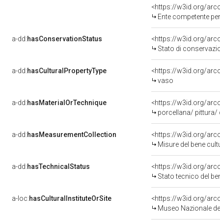
<https://w3id.org/ar
Ente competente per tute
a-dd:
hasConservationStatus
<https://w3id.org/ar
Stato di conservazi
a-dd:
hasCulturalPropertyType
<https://w3id.org/a
vaso
a-dd:
hasMaterialOrTechnique
<https://w3id.org/arc
porcellana/ pittura/
a-dd:
hasMeasurementCollection
<https://w3id.org/ar
Misure del bene cul
a-dd:
hasTechnicalStatus
<https://w3id.org/ar
Stato tecnico del b
a-loc:
hasCulturalInstituteOrSite
<https://w3id.org/ar
Museo Nazionale del