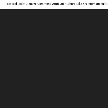
Licensed under
Creative Commons Attribution-ShareAlike 4.0 International
(C