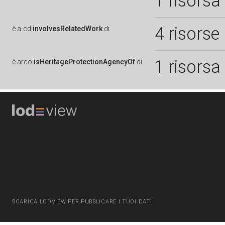
1 risorsa
4 risorse
è
a-cd:
involvesRelatedWork
di
1 risorsa
è
arco:
isHeritageProtectionAgencyOf
di
SCARICA LODVIEW PER PUBBLICARE I TUOI DATI