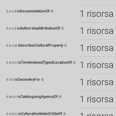
1 risorsa
è
a-cd:
isDocumentationOf
di
1 risorsa
è
a-cd:
isAuthorshipAttributionOf
di
1 risorsa
è
a-cat:
describesCulturalProperty
di
1 risorsa
è
a-loc:
isTimeIndexedTypedLocationOf
di
1 risorsa
è
clv:
isGeometryFor
di
1 risorsa
è
arco:
isCataloguingAgencyOf
di
è
a-loc:
isCulturalInstituteOrSiteOf
di