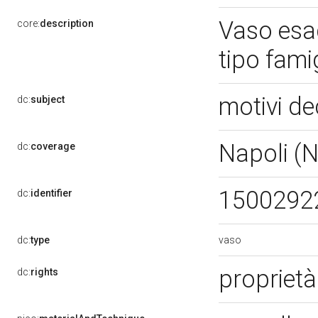
Vaso esag
core:
description
tipo fami
motivi de
dc:
subject
Napoli (
dc:
coverage
1500292
dc:
identifier
vaso
dc:
type
proprietà
dc:
rights