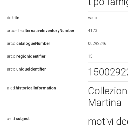
tipo fami
vaso
dc:
title
4123
arco-lite:
alternativeInventoryNumber
00292246
arco:
catalogueNumber
15
arco:
regionIdentifier
1500292
arco:
uniqueIdentifier
Collezion
a-cd:
historicalInformation
Martina
motivi de
a-cd:
subject