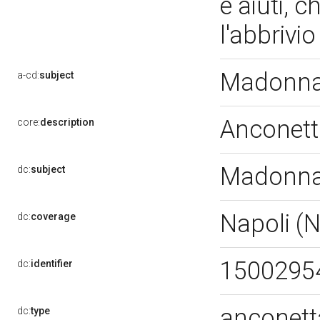
e aiuti, 
l'abbrivio
Madonna 
a-cd:
subject
Anconet
core:
description
Madonna 
dc:
subject
Napoli (
dc:
coverage
1500295
dc:
identifier
anconet
dc:
type