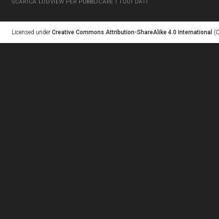
SCARICA LODVIEW PER PUBBLICARE I TUOI DATI
Licensed under
Creative Commons Attribution-ShareAlike 4.0 International
(C