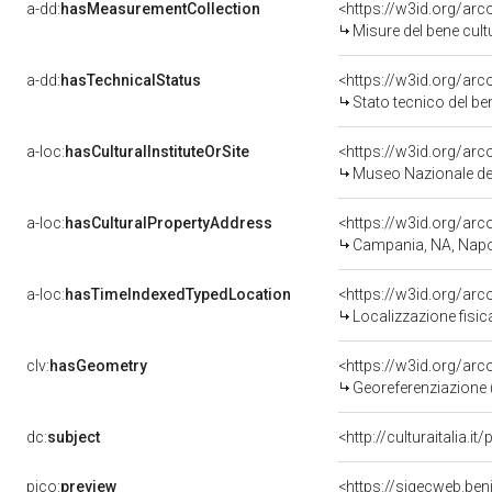
a-dd:
hasMeasurementCollection
<https://w3id.org/ar
Misure del bene cul
a-dd:
hasTechnicalStatus
<https://w3id.org/ar
Stato tecnico del b
a-loc:
hasCulturalInstituteOrSite
<https://w3id.org/ar
Museo Nazionale del
a-loc:
hasCulturalPropertyAddress
<https://w3id.org/a
Campania, NA, Napo
a-loc:
hasTimeIndexedTypedLocation
<https://w3id.org/ar
Localizzazione fisic
clv:
hasGeometry
<https://w3id.org/ar
Georeferenziazione 
dc:
subject
<http://culturaitalia.
pico:
preview
<https://sigecweb.be