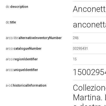
Anconet
dc:
description
anconet
dc:
title
246
arco-lite:
alternativeInventoryNumber
00295431
arco:
catalogueNumber
15
arco:
regionIdentifier
1500295
arco:
uniqueIdentifier
Collezion
a-cd:
historicalInformation
Martina. 