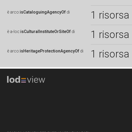
1 risorsa
è
arco:
isCataloguingAgencyOf
di
1 risorsa
è
a-loc:
isCulturalInstituteOrSiteOf
di
1 risorsa
è
arco:
isHeritageProtectionAgencyOf
di