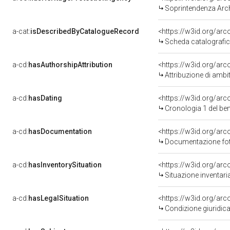
Soprintendenza Arche
a-cat:
isDescribedByCatalogueRecord
<https://w3id.org/a
Scheda catalografi
a-cd:
hasAuthorshipAttribution
<https://w3id.org/arc
Attribuzione di ambi
a-cd:
hasDating
<https://w3id.org/ar
Cronologia 1 del b
a-cd:
hasDocumentation
Documentazione foto
a-cd:
hasInventorySituation
<https://w3id.org/ar
Situazione inventar
a-cd:
hasLegalSituation
Condizione giuridica