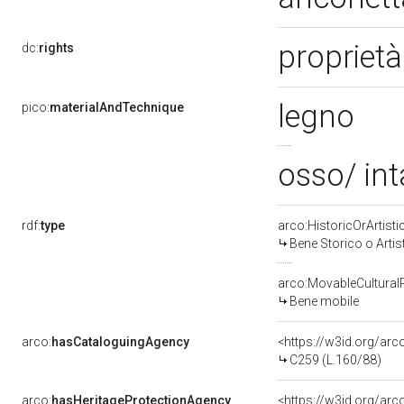
proprietà
dc:
rights
legno
pico:
materialAndTechnique
osso/ int
rdf:
type
arco:HistoricOrArtisti
Bene Storico o Artis
arco:MovableCultural
Bene mobile
arco:
hasCataloguingAgency
<https://w3id.org/a
C259 (L.160/88)
arco:
hasHeritageProtectionAgency
<https://w3id.org/a