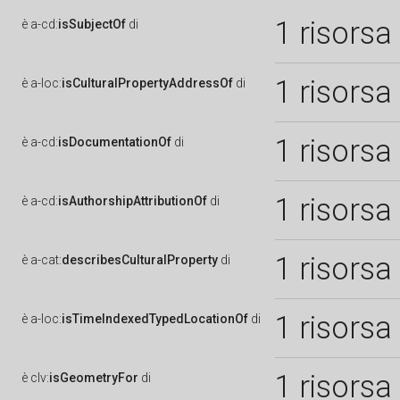
1 risorsa
è
a-cd:
isSubjectOf
di
1 risorsa
è
a-loc:
isCulturalPropertyAddressOf
di
1 risorsa
è
a-cd:
isDocumentationOf
di
1 risorsa
è
a-cd:
isAuthorshipAttributionOf
di
1 risorsa
è
a-cat:
describesCulturalProperty
di
1 risorsa
è
a-loc:
isTimeIndexedTypedLocationOf
di
1 risorsa
è
clv:
isGeometryFor
di