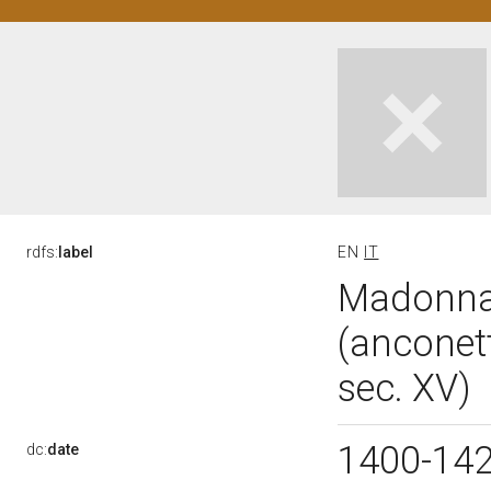
rdfs:
label
EN
IT
Madonna 
(anconett
sec. XV)
1400-14
dc:
date