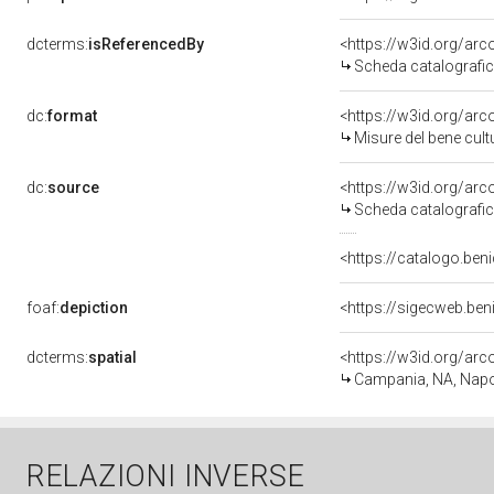
dcterms:
isReferencedBy
<https://w3id.org/a
Scheda catalografi
dc:
format
<https://w3id.org/ar
Misure del bene cul
dc:
source
<https://w3id.org/a
Scheda catalografi
<https://catalogo.beni
foaf:
depiction
<https://sigecweb.be
dcterms:
spatial
<https://w3id.org/a
Campania, NA, Napo
RELAZIONI INVERSE