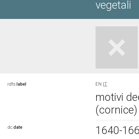
vegetali
rdfs:
label
EN
IT
motivi de
(cornice)
1640-16
dc:
date