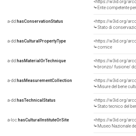
<https://w3id.org/ar
Ente competente per tute
a-dd:
hasConservationStatus
<https://w3id.org/ar
Stato di conservazi
a-dd:
hasCulturalPropertyType
<https://w3id.org/a
cornice
a-dd:
hasMaterialOrTechnique
<https://w3id.org/arc
bronzo/ fusione/ do
a-dd:
hasMeasurementCollection
<https://w3id.org/ar
Misure del bene cul
a-dd:
hasTechnicalStatus
<https://w3id.org/ar
Stato tecnico del b
a-loc:
hasCulturalInstituteOrSite
<https://w3id.org/ar
Museo Nazionale del