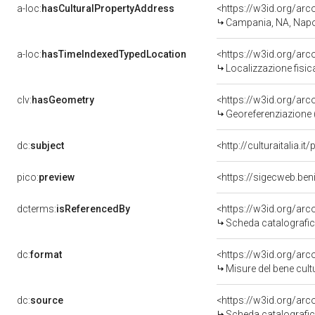
a-loc:
hasCulturalPropertyAddress
<https://w3id.org/a
Campania, NA, Napo
a-loc:
hasTimeIndexedTypedLocation
<https://w3id.org/ar
Localizzazione fisic
clv:
hasGeometry
<https://w3id.org/ar
Georeferenziazione 
dc:
subject
<http://culturaitalia.
pico:
preview
<https://sigecweb.be
dcterms:
isReferencedBy
<https://w3id.org/a
Scheda catalografi
dc:
format
<https://w3id.org/ar
Misure del bene cul
dc:
source
<https://w3id.org/a
Scheda catalografi