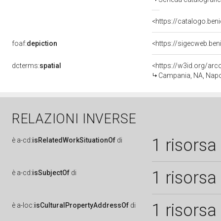
<https://catalogo.beni
foaf:
depiction
<https://sigecweb.be
dcterms:
spatial
<https://w3id.org/a
Campania, NA, Napo
RELAZIONI INVERSE
1 risorsa
è
a-cd:
isRelatedWorkSituationOf
di
1 risorsa
è
a-cd:
isSubjectOf
di
1 risorsa
è
a-loc:
isCulturalPropertyAddressOf
di