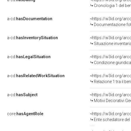
Cronologia 1 del b
a-cd:
hasDocumentation
Documentazione foto
a-cd:
hasInventorySituation
<https://w3id.org/ar
Situazione inventar
a-cd:
hasLegalSituation
Condizione giuridica
a-cd:
hasRelatedWorkSituation
<https://w3id.org/arc
Relazione 1 tra il b
a-cd:
hasSubject
<https://w3id.org/a
Motivi Decorativi Ge
core:
hasAgentRole
<https://w3id.org/ar
Ente schedatore del