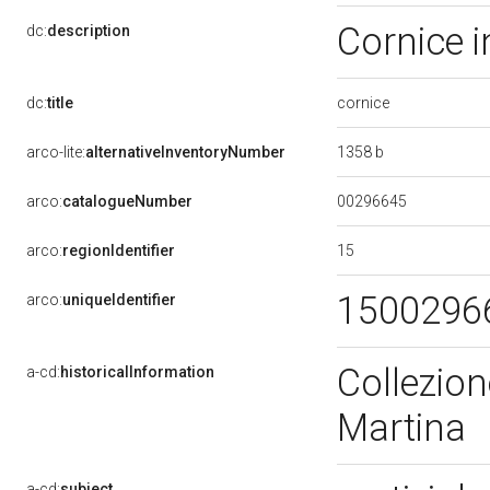
Cornice 
dc:
description
cornice
dc:
title
1358 b
arco-lite:
alternativeInventoryNumber
00296645
arco:
catalogueNumber
15
arco:
regionIdentifier
1500296
arco:
uniqueIdentifier
Collezion
a-cd:
historicalInformation
Martina
a-cd:
subject