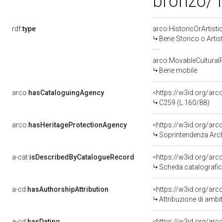
bronzo/ f
rdf:
type
arco:HistoricOrArtisti
Bene Storico o Artis
arco:MovableCultural
Bene mobile
arco:
hasCataloguingAgency
<https://w3id.org/a
C259 (L.160/88)
arco:
hasHeritageProtectionAgency
<https://w3id.org/a
Soprintendenza Arche
a-cat:
isDescribedByCatalogueRecord
<https://w3id.org/a
Scheda catalografi
a-cd:
hasAuthorshipAttribution
<https://w3id.org/arc
Attribuzione di ambi
a-cd:
hasDating
<https://w3id.org/ar