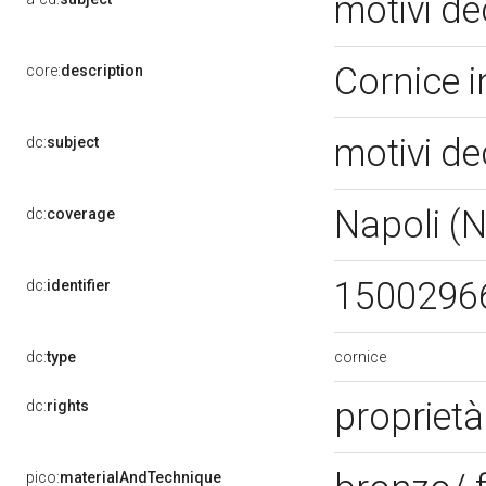
motivi de
Cornice 
core:
description
motivi de
dc:
subject
Napoli (
dc:
coverage
1500296
dc:
identifier
cornice
dc:
type
proprietà
dc:
rights
pico:
materialAndTechnique