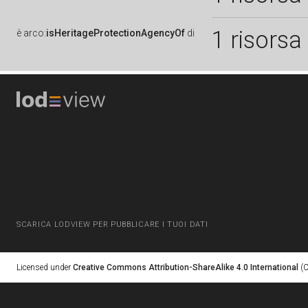
1 risorsa
è
arco:
isHeritageProtectionAgencyOf
di
SCARICA LODVIEW PER PUBBLICARE I TUOI DATI
Licensed under
Creative Commons Attribution-ShareAlike 4.0 International
(C